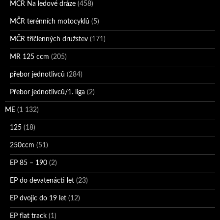
MČR Na ledové dráze
(458)
MČR terénních motocyklů
(5)
MČR tříčlenných družstev
(171)
MR 125 ccm
(205)
přebor jednotlivců
(284)
Přebor jednotlivců/1. liga
(2)
ME
(1 132)
125
(18)
250ccm
(51)
EP 85 – 190
(2)
EP do devatenácti let
(23)
EP dvojic do 19 let
(12)
EP flat track
(1)