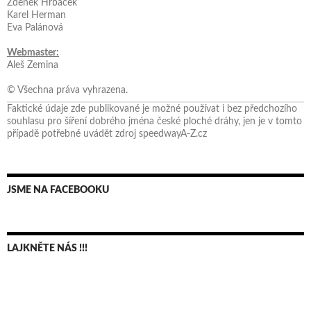
Zdeněk Hrbáček
Karel Herman
Eva Palánová
Webmaster:
Aleš Zemina
© Všechna práva vyhrazena.
Faktické údaje zde publikované je možné používat i bez předchozího
souhlasu pro šíření dobrého jména české ploché dráhy, jen je v tomto
případě potřebné uvádět zdroj speedwayA-Z.cz
JSME NA FACEBOOKU
LAJKNĚTE NÁS !!!