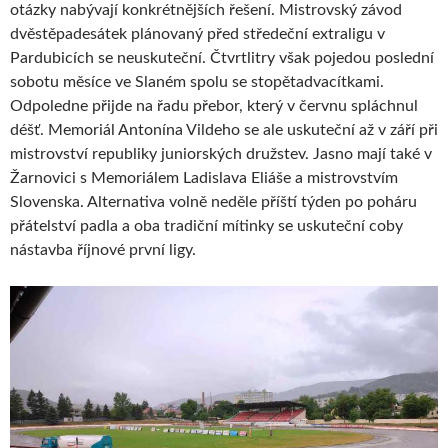
otázky nabývají konkrétnějších řešení. Mistrovský závod
dvěstěpadesátek plánovaný před středeční extraligu v
Pardubicích se neuskuteční. Čtvrtlitry však pojedou poslední
sobotu měsíce ve Slaném spolu se stopětadvacítkami.
Odpoledne přijde na řadu přebor, který v červnu spláchnul
déšť. Memoriál Antonína Vildeho se ale uskuteční až v září při
mistrovství republiky juniorských družstev. Jasno mají také v
Žarnovici s Memoriálem Ladislava Eliáše a mistrovstvím
Slovenska. Alternativa volně neděle příští týden po poháru
přátelství padla a oba tradiční mítinky se uskuteční coby
nástavba říjnové první ligy.