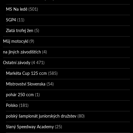
MS Na ledě
(501)
SGP4
(11)
Zlatá trofej žen
(5)
Můj motocykl
(9)
na jiných závodištích
(4)
Ostatní závody
(4 471)
Markéta Cup 125 ccm
(585)
Mistrovství Slovenska
(54)
pohár 250 ccm
(1)
Polsko
(181)
polský šampionát juniorských družstev
(80)
Slaný Speedway Academy
(25)