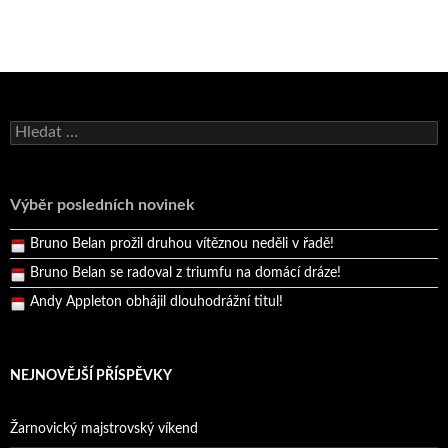
Bruno Belan se radoval z triumfu na domácí dráze!
Vyhledávání
Andy Appleton obhájil dlouhodrážní titul!
Reprezentační dvojice brala český titul!
Výběr posledních novinek
Pražský přebor neskrblil překvapeními!
Bruno Belan prožil druhou vítěznou neděli v řadě!
Bruno Belan se radoval z triumfu na domácí dráze!
Andy Appleton obhájil dlouhodrážní titul!
Reprezentační dvojice brala český titul!
NEJNOVĚJŠÍ PŘÍSPĚVKY
Žarnovický majstrovský víkend