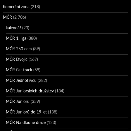
Komerční zóna
(218)
MČR
(2 706)
kalendář
(23)
MČR 1. liga
(380)
MČR 250 ccm
(89)
MČR Dvojic
(167)
MČR flat track
(59)
MČR Jednotlivců
(282)
MČR Juniorských družstev
(184)
MČR Juniorů
(359)
MČR Juniorů do 19 let
(138)
MČR Na dlouhé dráze
(123)