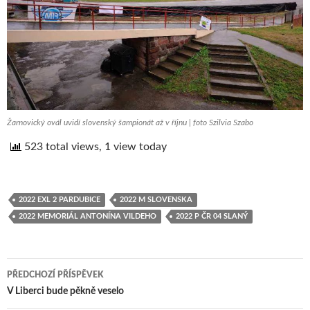
Žarnovický ovál uvidí slovenský šampionát až v říjnu | foto Szilvia Szabo
523 total views, 1 view today
2022 EXL 2 PARDUBICE
2022 M SLOVENSKA
2022 MEMORIÁL ANTONÍNA VILDEHO
2022 P ČR 04 SLANÝ
PŘEDCHOZÍ PŘÍSPĚVEK
Navigace
V Liberci bude pěkně veselo