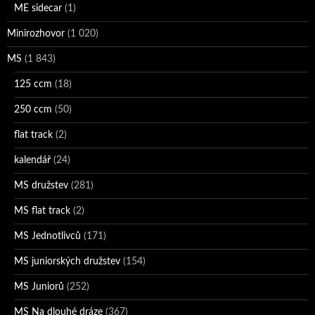
ME sidecar
(1)
Minirozhovor
(1 020)
MS
(1 843)
125 ccm
(18)
250 ccm
(50)
flat track
(2)
kalendář
(24)
MS družstev
(281)
MS flat track
(2)
MS Jednotlivců
(171)
MS juniorských družstev
(154)
MS Juniorů
(252)
MS Na dlouhé dráze
(367)