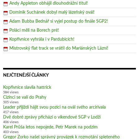
Andy Appleton obhájil dlouhodrážní titul!
Dominik Suchánek dobyl malý lázeňský ovál!
Adam Bubba Bednář si vyjel postup do finále SGP2!
Poláci měli na Borech pré!
Kopřivnice vyhrála i v Pardubicích!
Mistrovský flat track se vrátil do Mariánských Lázní!
NEJČTENĚJŠÍ ČLÁNKY
Kopřivnice slavila hattrick
584 views
Cizinci se valí do Prahy
505 views
Leader přijíždí hájit svou pozici na ovál svého arcirivala
417 views
Dvě dobré zprávy přichází o víkendové SGP v Lodži
406 views
Karel Průša letos nepojede, Petr Marek na podzim
403 views
Gregor Zorko našel správný provázek k rozmotání spleteného