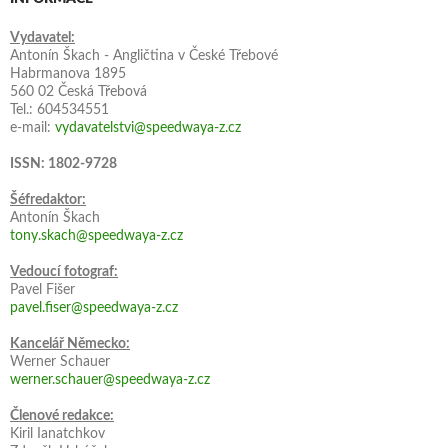
Vydavatel:
Antonín Škach - Angličtina v České Třebové
Habrmanova 1895
560 02 Česká Třebová
Tel.: 604534551
e-mail:
vydavatelstvi@speedwaya-z.cz
ISSN: 1802-9728
Šéfredaktor:
Antonín Škach
tony.skach@speedwaya-z.cz
Vedoucí fotograf:
Pavel Fišer
pavel.fiser@speedwaya-z.cz
Kancelář Německo:
Werner Schauer
werner.schauer@speedwaya-z.cz
Členové redakce:
Kiril Ianatchkov