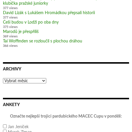
klubíčka pražské juniorky
377 views
David Lizák s Lukášem Hromádkou přepsali historii
377 views
Češi budou v Lodži po oba dny
375 views
Marodů je přespříliš
369 views
Tai Woffinden se rozloučil s plochou dráhou
366 views
ARCHIVY
Archivy
ANKETY
Označte nejlepší trojici pardubického MACEC Cupu v pondělí:
Jan Jeníček