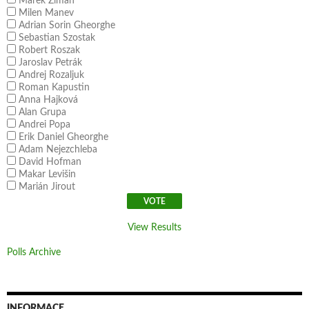
Marek Ziman
Milen Manev
Adrian Sorin Gheorghe
Sebastian Szostak
Robert Roszak
Jaroslav Petrák
Andrej Rozaljuk
Roman Kapustin
Anna Hajková
Alan Grupa
Andrei Popa
Erik Daniel Gheorghe
Adam Nejezchleba
David Hofman
Makar Levišin
Marián Jirout
View Results
Polls Archive
INFORMACE