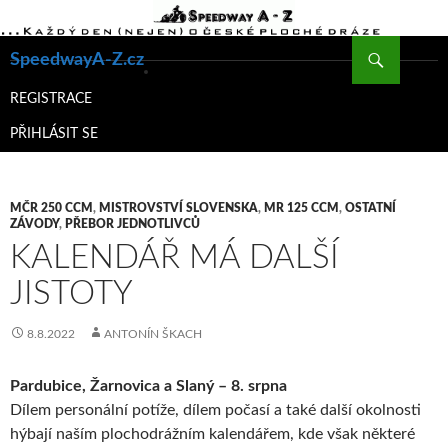
Hledat
SpeedwayA-Z.cz
PŘEJÍT
K
REGISTRACE
OBSAHU
PŘIHLÁSIT SE
WEBU
MČR 250 CCM
,
MISTROVSTVÍ SLOVENSKA
,
MR 125 CCM
,
OSTATNÍ
ZÁVODY
,
PŘEBOR JEDNOTLIVCŮ
KALENDÁŘ MÁ DALŠÍ
JISTOTY
8.8.2022
ANTONÍN ŠKACH
Pardubice, Žarnovica a Slaný – 8. srpna
Dílem personální potíže, dílem počasí a také další okolnosti
hýbají naším plochodrážním kalendářem, kde však některé