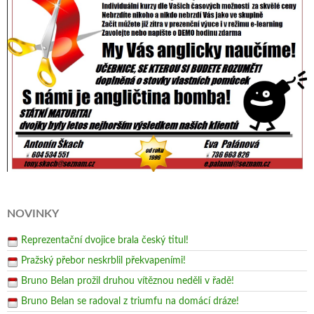
NOVINKY
Reprezentační dvojice brala český titul!
Pražský přebor neskrblil překvapeními!
Bruno Belan prožil druhou vítěznou neděli v řadě!
Bruno Belan se radoval z triumfu na domácí dráze!