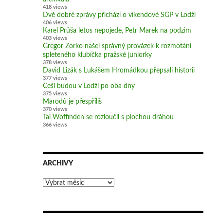
418 views
Dvě dobré zprávy přichází o víkendové SGP v Lodži
406 views
Karel Průša letos nepojede, Petr Marek na podzim
403 views
Gregor Zorko našel správný provázek k rozmotání
spleteného klubíčka pražské juniorky
378 views
David Lizák s Lukášem Hromádkou přepsali historii
377 views
Češi budou v Lodži po oba dny
375 views
Marodů je přespříliš
370 views
Tai Woffinden se rozloučil s plochou dráhou
366 views
ARCHIVY
Archivy