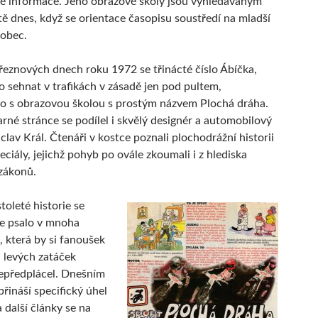
é informace. Jeho obrazové školy jsou vyhledávaným
tě dnes, když se orientace časopisu soustředí na mladší
 obec.
řeznových dnech roku 1972 se třinácté číslo Ábíčka,
lo sehnat v trafikách v zásadě jen pod pultem,
o s obrazovou školou s prostým názvem Plochá dráha.
arné stránce se podílel i skvělý designér a automobilový
clav Král. Čtenáři v kostce poznali plochodrážní historii
eciály, jejichž pohyb po ovále zkoumali i z hlediska
 zákonů.
toleté historie se
e psalo v mnoha
, která by si fanoušek
u levých zatáček
epředplácel. Dnešním
přináší specifický úhel
 další články se na