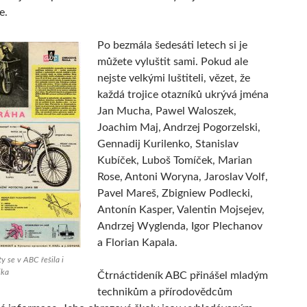
e.
Po bezmála šedesáti letech si je
můžete vyluštit sami. Pokud ale
nejste velkými luštiteli, vězet, že
každá trojice otazníků ukrývá jména
Jan Mucha, Pawel Waloszek,
Joachim Maj, Andrzej Pogorzelski,
Gennadij Kurilenko, Stanislav
Kubíček, Luboš Tomíček, Marian
Rose, Antoni Woryna, Jaroslav Volf,
Pavel Mareš, Zbigniew Podlecki,
Antonín Kasper, Valentin Mojsejev,
Andrzej Wyglenda, Igor Plechanov
a Florian Kapala.
ty se v ABC řešila i
ika
Čtrnáctideník ABC přinášel mladým
technikům a přírodovědcům