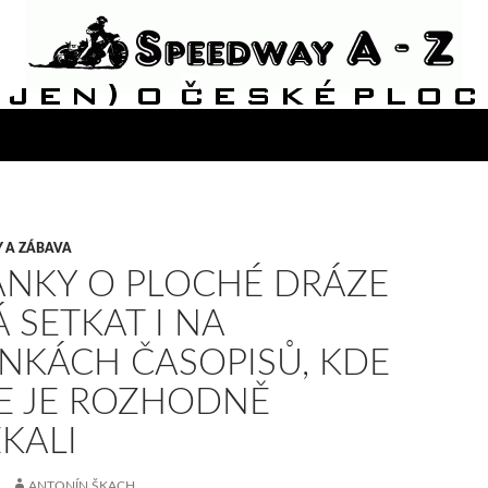
Y A ZÁBAVA
ÁNKY O PLOCHÉ DRÁZE
Á SETKAT I NA
NKÁCH ČASOPISŮ, KDE
E JE ROZHODNĚ
KALI
ANTONÍN ŠKACH