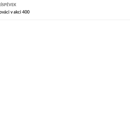
ŘÍSPĚVEK
pěvek
lováci v akci 400