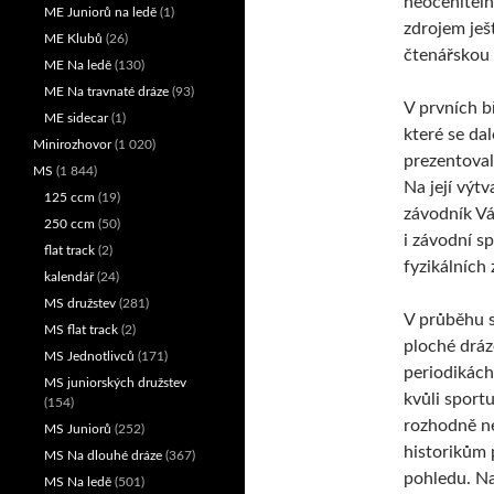
neoceniteln
ME Juniorů na ledě
(1)
zdrojem ješ
ME Klubů
(26)
čtenářskou
ME Na ledě
(130)
ME Na travnaté dráze
(93)
V prvních b
ME sidecar
(1)
které se da
Minirozhovor
(1 020)
prezentoval
MS
(1 844)
Na její výtv
125 ccm
(19)
závodník Vá
250 ccm
(50)
i závodní sp
flat track
(2)
fyzikálních
kalendář
(24)
MS družstev
(281)
V průběhu s
MS flat track
(2)
ploché dráz
MS Jednotlivců
(171)
periodikách
MS juniorských družstev
kvůli sport
(154)
rozhodně n
MS Juniorů
(252)
historikům 
MS Na dlouhé dráze
(367)
pohledu. Na
MS Na ledě
(501)