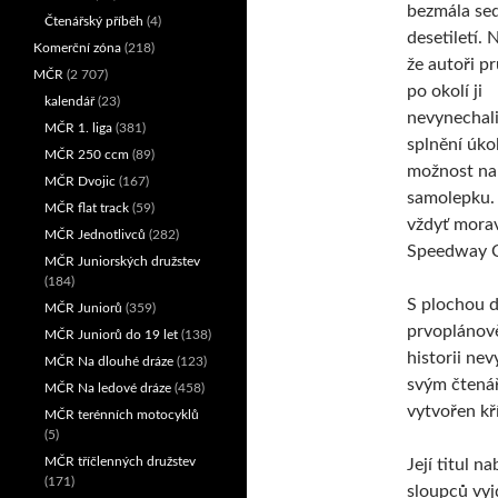
bezmála se
Čtenářský příběh
(4)
desetiletí. 
Komerční zóna
(218)
že autoři p
MČR
(2 707)
po okolí ji
kalendář
(23)
nevynechali
MČR 1. liga
(381)
splnění úkol
MČR 250 ccm
(89)
možnost nal
MČR Dvojic
(167)
samolepku. 
MČR flat track
(59)
vždyť morav
MČR Jednotlivců
(282)
Speedway C
MČR Juniorských družstev
(184)
S plochou dr
MČR Juniorů
(359)
prvoplánově
MČR Juniorů do 19 let
(138)
historii ne
MČR Na dlouhé dráze
(123)
svým čtenář
MČR Na ledové dráze
(458)
vytvořen kř
MČR terénních motocyklů
(5)
MČR tříčlenných družstev
Její titul n
(171)
sloupců vyj