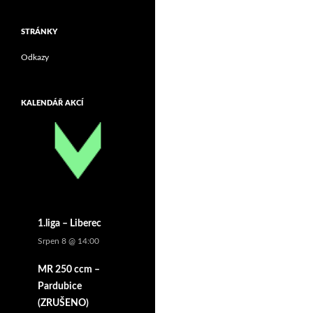
STRÁNKY
Odkazy
KALENDÁŘ AKCÍ
1.liga – Liberec
Srpen 8 @ 14:00
MR 250 ccm –
Pardubice
(ZRUŠENO)