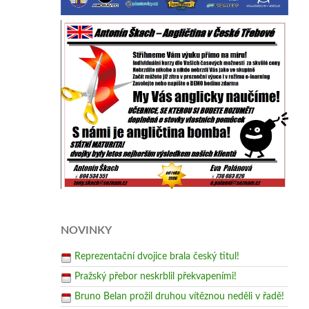
NOVINKY
Reprezentační dvojice brala český titul!
Pražský přebor neskrblil překvapeními!
Bruno Belan prožil druhou vítěznou neděli v řadě!