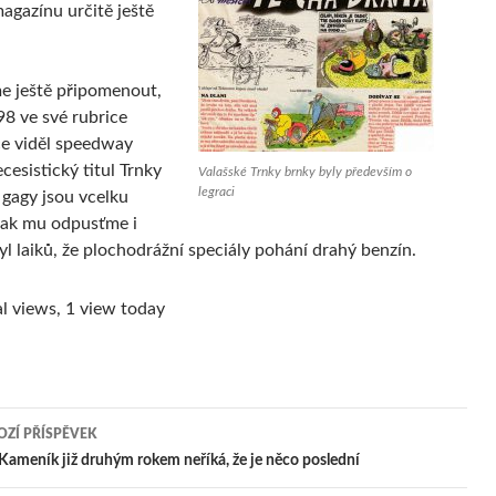
agazínu určitě ještě
e ještě připomenout,
98 ve své rubrice
ce viděl speedway
cesistický titul Trnky
Valašské Trnky brnky byly především o
legraci
 gagy jsou vcelku
tak mu odpusťme i
yl laiků, že plochodrážní speciály pohání drahý benzín.
l views, 1 view today
ZÍ PŘÍSPĚVEK
igace
ameník již druhým rokem neříká, že je něco poslední