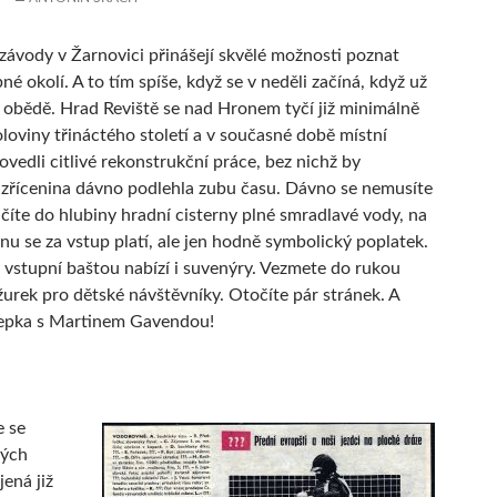
ávody v Žarnovici přinášejí skvělé možnosti poznat
né okolí. A to tím spíše, když se v neděli začíná, když už
 obědě. Hrad Reviště se nad Hronem tyčí již minimálně
loviny třináctého století a v současné době místní
ovedli citlivé rekonstrukční práce, bez nichž by
zřícenina dávno podlehla zubu času. Dávno se nemusíte
učíte do hlubiny hradní cisterny plné smradlavé vody, na
nu se za vstup platí, ale jen hodně symbolický poplatek.
 vstupní baštou nabízí i suvenýry. Vezmete do rukou
žurek pro dětské návštěvníky. Otočíte pár stránek. A
lepka s Martinem Gavendou!
e se
vých
ená již