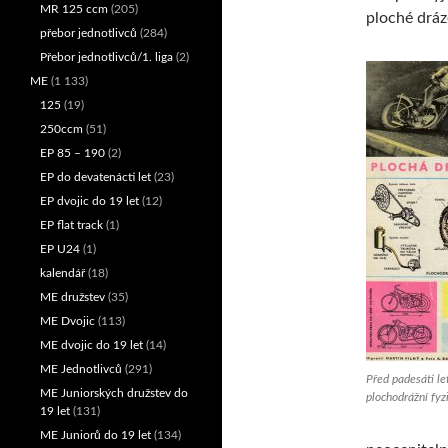
MR 125 ccm
(205)
ploché dráz
přebor jednotlivců
(284)
Přebor jednotlivců/1. liga
(2)
ME
(1 133)
125
(19)
250ccm
(51)
EP 85 – 190
(2)
EP do devatenácti let
(23)
EP dvojic do 19 let
(12)
EP flat track
(1)
EP U24
(1)
kalendář
(18)
ME družstev
(35)
ME Dvojic
(113)
ME dvojic do 19 let
(14)
ME Jednotlivců
(291)
Před padesáti le
ME Juniorských družstev do
plochodrážní fyz
19 let
(131)
ME Juniorů do 19 let
(134)