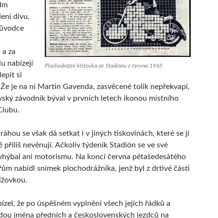
dm
Není divu,
růvodce
 a za
u nabízejí
Plochodrážní křížovka ze Stadiónu z června 1965
epit si
Že je na ní Martin Gavenda, zasvěcené tolik nepřekvapí,
ský závodník býval v prvních letech ikonou místního
lubu.
áhou se však dá setkat i v jiných tiskovinách, které se jí
 příliš nevěnují. Ačkoliv týdeník Stadión se ve své
vyhýbal ani motorismu. Na konci června pětašedesátého
ům nabídl snímek plochodrážníka, jenž byl z drtivé části
ížovkou.
abízel, že po úspěšném vyplnění všech jejích řádků a
dou jména předních a československých jezdců na