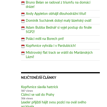
Bruno Belan se radoval z triumfu na domácí
dráze!
Andy Appleton obhájil dlouhodrážní titul!
Dominik Suchánek dobyl malý lázeňský ovál!
Adam Bubba Bednář si vyjel postup do finále
SGP2!
Poláci měli na Borech pré!
Kopřivnice vyhrála i v Pardubicích!
Mistrovský flat track se vrátil do Mariánských
Lázní!
NEJČTENĚJŠÍ ČLÁNKY
Kopřivnice slavila hattrick
587 views
Cizinci se valí do Prahy
506 views
Leader přijíždí hájit svou pozici na ovál svého
arcirivala