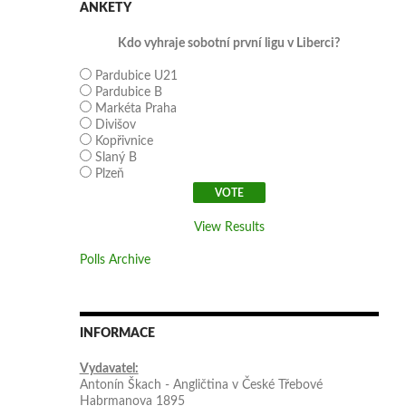
ANKETY
Kdo vyhraje sobotní první ligu v Liberci?
Pardubice U21
Pardubice B
Markéta Praha
Divišov
Kopřivnice
Slaný B
Plzeň
View Results
Polls Archive
INFORMACE
Vydavatel:
Antonín Škach - Angličtina v České Třebové
Habrmanova 1895