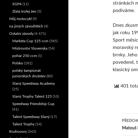
stránkách m
SGP4
(11)
podíváme.
Zlatá trofej žen
(5)
Můj motocykl
(9)
Dnes zkusm
na jiných závodištích
(4)
jak roku 19
Ostatní závody
(4 471)
Sport měsí
Markéta Cup 125 ccm
(585)
moravský re
Mistrovství Slovenska
(54)
brnky. Jeho
pohár 250 ccm
(1)
povedené, 
Polsko
(181)
klasický om
polský šampionát
juniorských družstev
(80)
Slaný Speedway Academy
401 tota
(25)
Slaný Trophy Talent 125
(10)
Speedway Friendship Cup
(41)
Talent Speedway Slaný
(17)
PŘEDCHO
Talent Trophy
(14)
Nav
Matouš K
Rozhovory
(343)