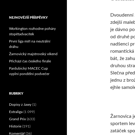
Reprezentační dvojice
brala český titul!
Dvoudenní z
NEJNOVĚJŠÍ PŘÍSPĚVKY
zdejší maleb
Workington rozhodne poháry
je dávno po
stopětadvacítek
od druhé po
První liga míří na neutrální
nadšenci pr
dráhu
romantická 
Žarnovický majstrovský víkend
bát, že zah
Přichází čas českého finále
druhou stra
Pardubický MACEC Cup
Slečna před
vyplní pondělní podvečer
jednu z bro
ejhle samo
RUBRIKY
Dopisy z Jawy
(1)
Extraliga
(1 099)
Žarnovica j
Grand Prix
(633)
sportem le
Historie
(191)
zatáček spoj
Komentář
(36)