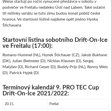
Weise startují po roční vynucené přestávce v sobotu v
podvečer ve Freitalu nedaleko Ústí nad Labem. Také ostatní
tři mítinky seriálu se tuto zimu budou konat poblíž české
hranice. Ve startovní listině najdeme opět jméno Hynka
Štichauera.
Startovní listina sobotního Drift-On-Ice
ve Freitalu (17:00):
Romano Hummel (NL), Hynek Štichauer (CZ), Jakob Bukhave
(DK), Julian Bielmeier (D), Nicklas Klausen (D), Sergej
Malyšev (D), Richard Geyer (D), Buddy Prijs (NL), Ronny Weis
(D), Patrick Hyjek (D)
Termínový kalendář 9. PRO TEC Cup
Drift-On-Ice 2021/2022:
20.11.
Freital