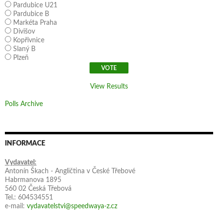
Pardubice U21
Pardubice B
Markéta Praha
Divišov
Kopřivnice
Slaný B
Plzeň
View Results
Polls Archive
INFORMACE
Vydavatel:
Antonín Škach - Angličtina v České Třebové
Habrmanova 1895
560 02 Česká Třebová
Tel.: 604534551
e-mail:
vydavatelstvi@speedwaya-z.cz