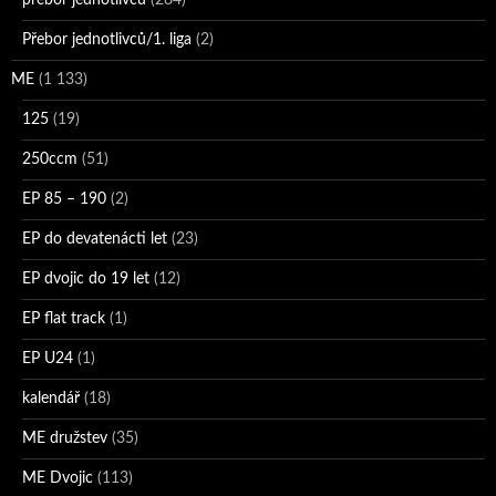
přebor jednotlivců
(284)
Přebor jednotlivců/1. liga
(2)
ME
(1 133)
125
(19)
250ccm
(51)
EP 85 – 190
(2)
EP do devatenácti let
(23)
EP dvojic do 19 let
(12)
EP flat track
(1)
EP U24
(1)
kalendář
(18)
ME družstev
(35)
ME Dvojic
(113)