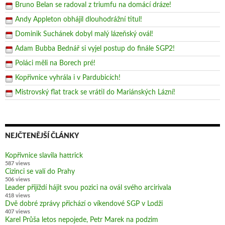
Bruno Belan se radoval z triumfu na domácí dráze!
Andy Appleton obhájil dlouhodrážní titul!
Dominik Suchánek dobyl malý lázeňský ovál!
Adam Bubba Bednář si vyjel postup do finále SGP2!
Poláci měli na Borech pré!
Kopřivnice vyhrála i v Pardubicích!
Mistrovský flat track se vrátil do Mariánských Lázní!
NEJČTENĚJŠÍ ČLÁNKY
Kopřivnice slavila hattrick
587 views
Cizinci se valí do Prahy
506 views
Leader přijíždí hájit svou pozici na ovál svého arcirivala
418 views
Dvě dobré zprávy přichází o víkendové SGP v Lodži
407 views
Karel Průša letos nepojede, Petr Marek na podzim