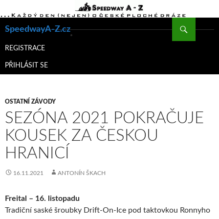
Hledat
SpeedwayA-Z.cz
PŘEJÍT
K
REGISTRACE
OBSAHU
PŘIHLÁSIT SE
WEBU
OSTATNÍ ZÁVODY
SEZÓNA 2021 POKRAČUJE
KOUSEK ZA ČESKOU
HRANICÍ
16.11.2021
ANTONÍN ŠKACH
Freital – 16. listopadu
Tradiční saské šroubky Drift-On-Ice pod taktovkou Ronnyho