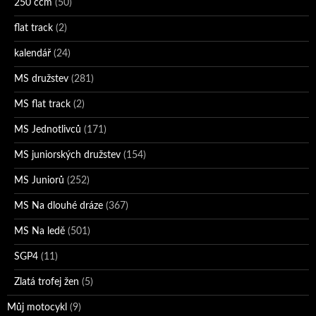
250 ccm
(50)
flat track
(2)
kalendář
(24)
MS družstev
(281)
MS flat track
(2)
MS Jednotlivců
(171)
MS juniorských družstev
(154)
MS Juniorů
(252)
MS Na dlouhé dráze
(367)
MS Na ledě
(501)
SGP4
(11)
Zlatá trofej žen
(5)
Můj motocykl
(9)