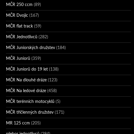
MČR 250 ccm
(89)
MČR Dvojic
(167)
MČR flat track
(59)
MČR Jednotlivců
(282)
MČR Juniorských družstev
(184)
MČR Juniorů
(359)
MČR Juniorů do 19 let
(138)
MČR Na dlouhé dráze
(123)
MČR Na ledové dráze
(458)
MČR terénních motocyklů
(5)
MČR tříčlenných družstev
(171)
MR 125 ccm
(205)