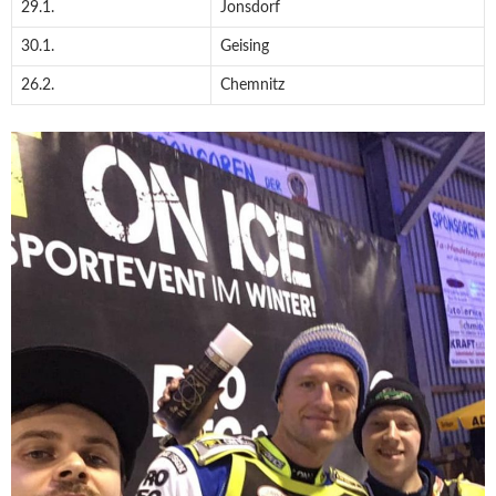
29.1.
Jonsdorf
30.1.
Geising
26.2.
Chemnitz