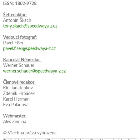
ISSN: 1802-9728
Šéfredaktor:
Antonín Škach
tony.skach@speedwaya-z.cz
Vedoucí fotograf:
Pavel Fišer
pavel.fiser@speedwaya-z.cz
Kancelář Německo:
Werner Schauer
werner.schauer@speedwaya-z.cz
Členové redakce:
Kiril Ianatchkov
Zdeněk Hrbáček
Karel Herman
Eva Palánová
Webmaster:
Aleš Zemina
© Všechna práva vyhrazena.