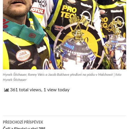
Hynek Štichauer, Ronny Weis a Jacob Bukhave předloni na pódiu v Malchowě | foto
Hynek Štichauer
361 total views, 1 view today
PŘEDCHOZÍ PŘÍSPĚVEK