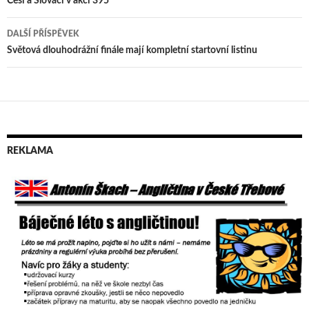
Navigace
Češi a Slováci v akci 395
pro
DALŠÍ PŘÍSPĚVEK
příspěvek
Světová dlouhodrážní finále mají kompletní startovní listinu
REKLAMA