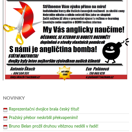
NOVINKY
Reprezentační dvojice brala český titul!
Pražský přebor neskrblil překvapeními!
Bruno Belan prožil druhou vítěznou neděli v řadě!