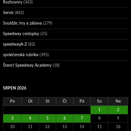
Rozhovory
(343)
Servis
(862)
Soutěže, hry a zábava
(279)
Speedway cestopisy
(25)
speedwayA-Z
(82)
společenská rubrika
(395)
Štancl Speedway Academy
(18)
SRPEN 2026
Po
Út
St
Čt
Pá
So
Ne
1
2
3
4
5
6
7
8
9
10
11
12
13
14
15
16