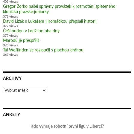
403 views
Gregor Zorko našel správný provázek k rozmotání spleteného
klubíčka pražské juniorky
378 views
David Lizák s Lukášem Hromádkou přepsali historii
377 views
Češi budou v Lodži po oba dny
375 views
Marodů je přespříliš
370 views
Tai Woffinden se rozloučil s plochou dráhou
367 views
ARCHIVY
Archivy
ANKETY
Kdo vyhraje sobotní první ligu v Liberci?