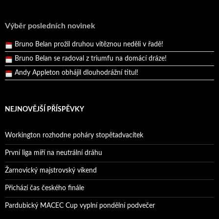
Reprezentační dvojice brala český titul!
Pražský přebor neskrblil překvapeními!
Výběr posledních novinek
Bruno Belan prožil druhou vítěznou neděli v řadě!
Bruno Belan se radoval z triumfu na domácí dráze!
Andy Appleton obhájil dlouhodrážní titul!
Reprezentační dvojice brala český titul!
NEJNOVĚJŠÍ PŘÍSPĚVKY
Workington rozhodne poháry stopětadvacítek
První liga míří na neutrální dráhu
Žarnovický majstrovský víkend
Přichází čas českého finále
Pardubický MACEC Cup vyplní pondělní podvečer