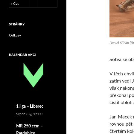
« Čvc
STRÁNKY
Odkazy
Daniel Šilhán (ž
KALENDÁŘ AKCÍ
Sotva se ob
V těch chví
zatím vedl 
však nekona
překonal po
čistil oblo
1.liga – Liberec
Srpen 8 @ 15:00
Jan Macek m
rovnou pět 
MR 250 ccm –
čtvrtém kole
Pardubice