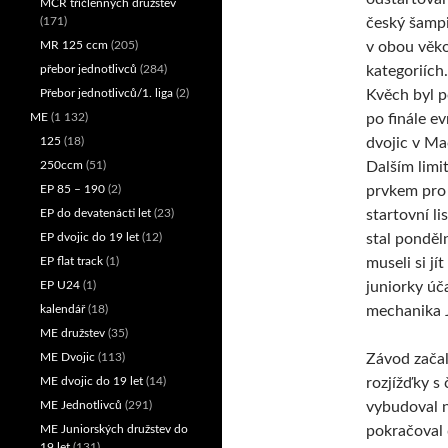
MČR tříčlenných družstev
český šamp
(171)
v obou věk
MR 125 ccm
(205)
kategoriích
přebor jednotlivců
(284)
Kvěch byl 
Přebor jednotlivců/1. liga
(2)
po finále e
ME
(1 132)
dvojic v M
125
(18)
Dalším limi
250ccm
(51)
prvkem pro
EP 85 – 190
(2)
startovní li
EP do devatenácti let
(23)
stal ponděln
EP dvojic do 19 let
(12)
museli si jí
EP flat track
(1)
juniorky úč
EP U24
(1)
mechanika 
kalendář
(18)
ME družstev
(35)
Závod začal
ME Dvojic
(113)
rozjížďky s
ME dvojic do 19 let
(14)
vybudoval n
ME Jednotlivců
(291)
pokračoval 
ME Juniorských družstev do
19 let
(131)