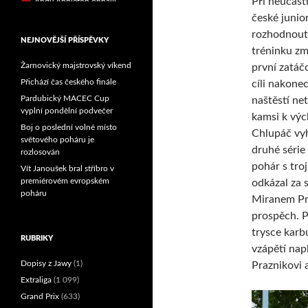
Při neúčasti
Reprezentační dvojice
české junio
brala český titul!
rozhodnout 
NEJNOVĚJŠÍ PŘÍSPĚVKY
tréninku zm
Žarnovický majstrovský víkend
první zatáč
Přichází čas českého finále
cíli nakone
Pardubický MACEC Cup
naštěstí ne
vyplní pondělní podvečer
kamsi k výc
Boj o poslední volné místo
Chlupáč vyh
světového poháru je
druhé série
rozlosován
pohár s tro
Vít Janoušek bral stříbro v
premiérovém evropském
odkázal za 
poháru
Miranem Pra
prospěch. P
trysce karb
RUBRIKY
vzápětí nap
Dopisy z Jawy
(1)
Praznikovi 
Extraliga
(1 099)
Grand Prix
(633)