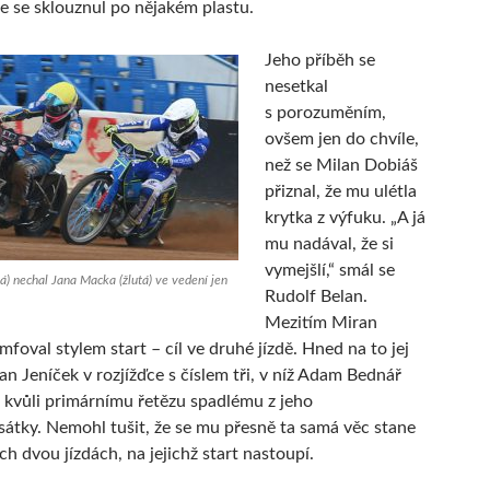
že se sklouznul po nějakém plastu.
Jeho příběh se
nesetkal
s porozuměním,
ovšem jen do chvíle,
než se Milan Dobiáš
přiznal, že mu ulétla
krytka z výfuku. „A já
mu nadával, že si
vymejšlí,“ smál se
lá) nechal Jana Macka (žlutá) ve vedení jen
Rudolf Belan.
Mezitím Miran
mfoval stylem start – cíl ve druhé jízdě. Hned na to jej
an Jeníček v rozjížďce s číslem tři, v níž Adam Bednář
d kvůli primárnímu řetězu spadlému z jeho
átky. Nemohl tušit, že se mu přesně ta samá věc stane
ích dvou jízdách, na jejichž start nastoupí.