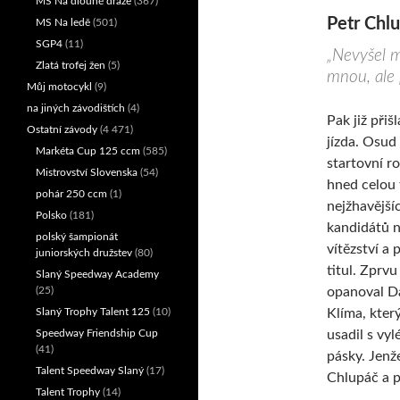
MS Na dlouhé dráze
(367)
Petr Chlu
MS Na ledě
(501)
SGP4
(11)
„Nevyšel mi
Zlatá trofej žen
(5)
mnou, ale 
Můj motocykl
(9)
na jiných závodištích
(4)
Pak již přiš
Ostatní závody
(4 471)
jízda. Osud 
Markéta Cup 125 ccm
(585)
startovní ro
Mistrovství Slovenska
(54)
hned celou t
pohár 250 ccm
(1)
nejžhavější
Polsko
(181)
kandidátů 
polský šampionát
vítězství a 
juniorských družstev
(80)
titul. Zprvu
Slaný Speedway Academy
opanoval D
(25)
Klíma, který
Slaný Trophy Talent 125
(10)
usadil s vy
Speedway Friendship Cup
(41)
pásky. Jenž
Talent Speedway Slaný
(17)
Chlupáč a po
Talent Trophy
(14)