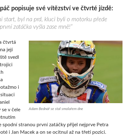
páč popisuje své vítězství ve čtvrté jízdě:
 start, byl na prd, kluci byli o motorku přede
první zatáčka vyšla zase mně!“
la čtvrtá
na její
ště svedl
rojici
ch
na
potažmo i
 situaci
aniel
Adam Bednář se stal smolařem dne
 se v čele
létnutím
e spodní stranou první zatáčky přijel nejprve Petra
té i Jan Macek a on se ocitnul až na třetí pozici.