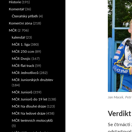
Historie
(191)
Komentář
(36)
Čtenářský příběh
(4)
Komerční zóna
(218)
MČR
(2 706)
kalendář
(23)
MČR 1. liga
(380)
MČR 250 ccm
(89)
MČR Dvojic
(167)
MČR flat track
(59)
MČR Jednotlivců
(282)
MČR Juniorských družstev
(184)
MČR Juniorů
(359)
Jan Macek, Petr 
MČR Juniorů do 19 let
(138)
MČR Na dlouhé dráze
(123)
Verdikt
MČR Na ledové dráze
(458)
MČR terénních motocyklů
Se čtrnácti
(5)
odstartoval