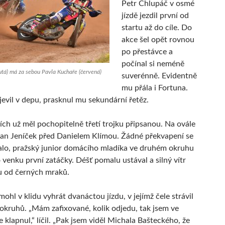
Petr Chlupáč v osmé
jízdě jezdil první od
startu až do cíle. Do
akce šel opět rovnou
po přestávce a
počínal si neméně
lutá) má za sebou Pavla Kuchaře (červená)
suverénně. Evidentně
mu přála i Fortuna.
jevil v depu, prasknul mu sekundární řetěz.
lích už měl pochopitelně třetí trojku připsanou. Na ovále
Jan Jeníček před Danielem Klímou. Žádné překvapení se
lo, pražský junior domácího mladíka ve druhém okruhu
 venku první zatáčky. Déšť pomalu ustával a silný vítr
hu od černých mraků.
ohl v klidu vyhrát dvanáctou jízdu, v jejímž čele strávil
okruhů. „Mám zafixované, kolik odjedu, tak jsem ve
 klapnul,“ líčil. „Pak jsem viděl Michala Bašteckého, že