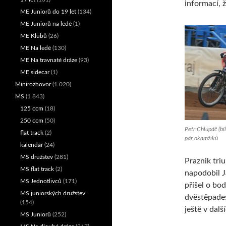
informací, 
ME Juniorů do 19 let
(134)
ME Juniorů na ledě
(1)
ME Klubů
(26)
ME Na ledě
(130)
ME Na travnaté dráze
(93)
ME sidecar
(1)
Minirozhovor
(1 020)
MS
(1 843)
125 ccm
(18)
250 ccm
(50)
Petr Chlupáč (bí
flat track
(2)
pár okamžiků
kalendář
(24)
MS družstev
(281)
Praznik triu
MS flat track
(2)
napodobil J
MS Jednotlivců
(171)
přišel o bo
MS juniorských družstev
dvěstěpades
(154)
ještě v dalš
MS Juniorů
(252)