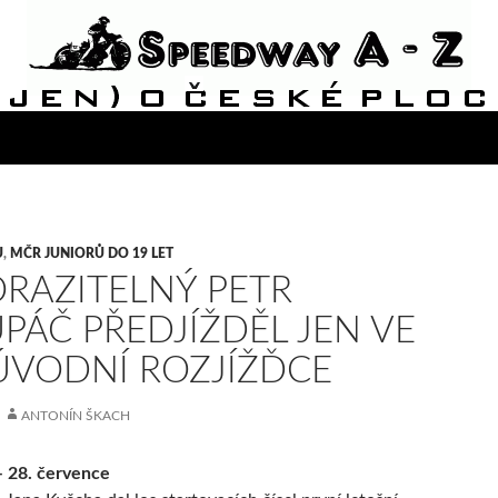
Ů
,
MČR JUNIORŮ DO 19 LET
RAZITELNÝ PETR
PÁČ PŘEDJÍŽDĚL JEN VE
ÚVODNÍ ROZJÍŽĎCE
ANTONÍN ŠKACH
– 28. července