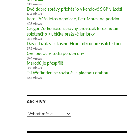
413 views
Dvě dobré zprávy přichází o víkendové SGP v Lodži
404 views
Karel Průša letos nepojede, Petr Marek na podzim
403 views
Gregor Zorko našel správný provázek k rozmotání
spleteného klubíčka pražské juniorky
377 views
David Lizák s Lukášem Hromádkou přepsali historii
375 views
Češi budou v Lodži po oba dny
374 views
Marodů je přespříliš
368 views
Tai Woffinden se rozloučil s plochou dráhou
365 views
ARCHIVY
Archivy