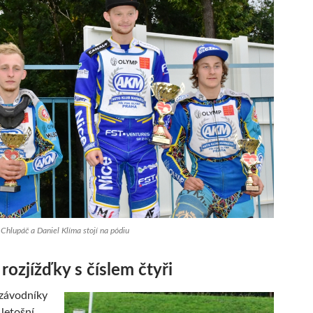
Chlupáč a Daniel Klíma stojí na pódiu
 rozjížďky s číslem čtyři
 závodníky
 letošní