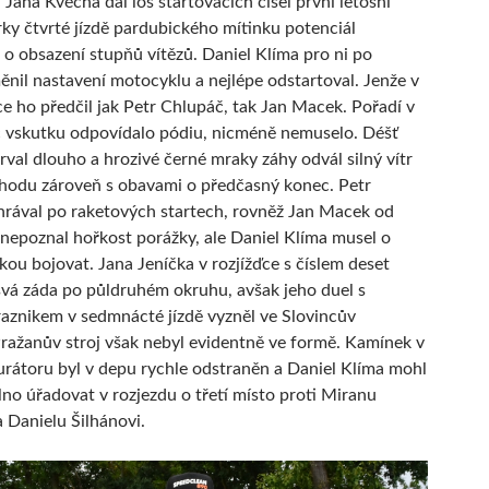
 Jana Kvěcha dal los startovacích čísel první letošní
rky čtvrté jízdě pardubického mítinku potenciál
o obsazení stupňů vítězů. Daniel Klíma pro ni po
ěnil nastavení motocyklu a nejlépe odstartoval. Jenže v
ce ho předčil jak Petr Chlupáč, tak Jan Macek. Pořadí v
c vskutku odpovídalo pódiu, nicméně nemuselo. Déšť
trval dlouho a hrozivé černé mraky záhy odvál silný vítr
hodu zároveň s obavami o předčasný konec. Petr
rával po raketových startech, rovněž Jan Macek od
 nepoznal hořkost porážky, ale Daniel Klíma musel o
jkou bojovat. Jana Jeníčka v rozjížďce s číslem deset
svá záda po půldruhém okruhu, avšak jeho duel s
znikem v sedmnácté jízdě vyzněl ve Slovincův
ražanův stroj však nebyl evidentně ve formě. Kamínek v
urátoru byl v depu rychle odstraněn a Daniel Klíma mohl
lno úřadovat v rozjezdu o třetí místo proti Miranu
a Danielu Šilhánovi.