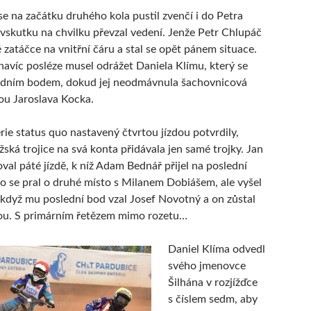
e na začátku druhého kola pustil zvenčí i do Petra
vskutku na chvilku převzal vedení. Jenže Petr Chlupáč
 zatáčce na vnitřní čáru a stal se opět pánem situace.
avíc posléze musel odrážet Daniela Klímu, který se
jedním bodem, dokud jej neodmávnula šachovnicová
kou Jaroslava Kocka.
érie status quo nastavený čtvrtou jízdou potvrdily,
žská trojice na svá konta přidávala jen samé trojky. Jan
val páté jízdě, k níž Adam Bednář přijel na poslední
sto se pral o druhé místo s Milanem Dobiášem, ale vyšel
když mu poslední bod vzal Josef Novotný a on zůstal
tou. S primárním řetězem mimo rozetu…
Daniel Klíma odvedl
svého jmenovce
Šilhána v rozjížďce
s číslem sedm, aby