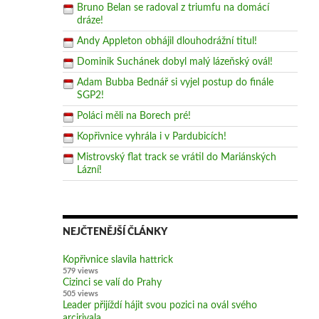
Bruno Belan se radoval z triumfu na domácí
dráze!
Andy Appleton obhájil dlouhodrážní titul!
Dominik Suchánek dobyl malý lázeňský ovál!
Adam Bubba Bednář si vyjel postup do finále
SGP2!
Poláci měli na Borech pré!
Kopřivnice vyhrála i v Pardubicích!
Mistrovský flat track se vrátil do Mariánských
Lázní!
NEJČTENĚJŠÍ ČLÁNKY
Kopřivnice slavila hattrick
579 views
Cizinci se valí do Prahy
505 views
Leader přijíždí hájit svou pozici na ovál svého
arcirivala