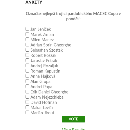
ANKETY
Označte nejlepší trojici pardubického MACEC Cupu v
pondělí:
Jan Jeníček
Marek Ziman
Milen Manev
Adrian Sorin Gheorghe
Sebastian Szostak
Robert Roszak
Jaroslav Petrák
Andrej Rozaljuk
Roman Kapustin
Anna Hajková
Alan Grupa
Andrei Popa
Erik Daniel Gheorghe
Adam Nejezchleba
David Hofman
Makar Levišin
Marián Jirout