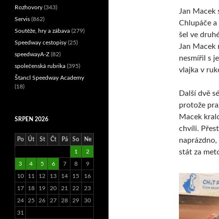
Rozhovory
(343)
Jan Macek s
Servis
(862)
Chlupáče a 
Soutěže, hry a zábava
(279)
šel ve druhé
Speedway cestopisy
(25)
Jan Macek n
speedwayA-Z
(82)
nesmířil s 
společenská rubrika
(395)
vlajka v ru
Štancl Speedway Academy
(18)
Další dvě s
protože pra
Macek kralo
SRPEN 2026
chvíli. Pře
naprázdno, 
Po
Út
St
Čt
Pá
So
Ne
stát za me
1
2
3
4
5
6
7
8
9
10
11
12
13
14
15
16
17
18
19
20
21
22
23
24
25
26
27
28
29
30
31