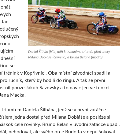
ionát
ových
. Jan
potlučený
vropských
aconu.
tujícím
Daniel Šilhán (bílá) míří k úvodnímu triumfu před zraky
Milana Dobiáše (červená) a Bruna Belana (modrá)
 dnešní
stinu se
í trénink v Kopřivnici. Oba místní závodníci spadli a
t pro ručník, který by hodili do ringu. A tak se první
astnil pouze Jakub Sazovský a to navíc jen ve funkci
Jana Macka.
 triumfem Daniela Šilhána, jenž se v první zatáčce
 číslem jedna dostal před Milana Dobiáše a posléze si
áskok celé rovinky. Bruno Belan v úvodní zatáčce upadl,
dál, nebodoval, ale svého otce Rudolfa v depu šokoval