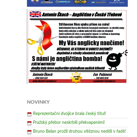
NOVINKY
Reprezentační dvojice brala český titul!
Pražský přebor neskrblil překvapeními!
Bruno Belan prožil druhou vítěznou neděli v řadě!