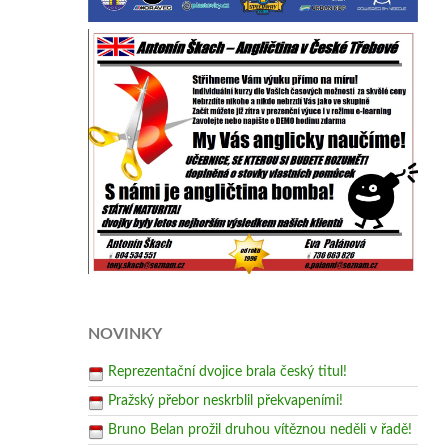
NOVINKY
Reprezentační dvojice brala český titul!
Pražský přebor neskrblil překvapeními!
Bruno Belan prožil druhou vítěznou neděli v řadě!