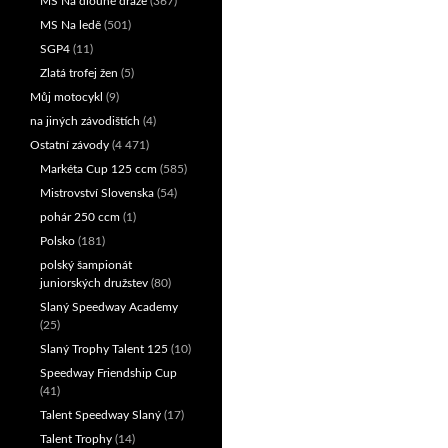
MS Na dlouhé dráze
(367)
MS Na ledě
(501)
SGP4
(11)
Zlatá trofej žen
(5)
Můj motocykl
(9)
na jiných závodištích
(4)
Ostatní závody
(4 471)
Markéta Cup 125 ccm
(585)
Mistrovství Slovenska
(54)
pohár 250 ccm
(1)
Polsko
(181)
polský šampionát
juniorských družstev
(80)
Slaný Speedway Academy
(25)
Slaný Trophy Talent 125
(10)
Speedway Friendship Cup
(41)
Talent Speedway Slaný
(17)
Talent Trophy
(14)