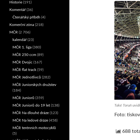
Historie
(191)
Komentář
(36)
Čtenářský příběh
(4)
Komerční zóna
(218)
MČR
(2 706)
kalendář
(23)
MČR 1. liga
(380)
MČR 250 ccm
(89)
MČR Dvojic
(167)
MČR flat track
(59)
MČR Jednotlivců
(282)
MČR Juniorských družstev
(184)
MČR Juniorů
(359)
Také Toruň uvidí
MČR Juniorů do 19 let
(138)
MČR Na dlouhé dráze
(123)
Foto: tisko
MČR Na ledové dráze
(458)
MČR terénních motocyklů
688 tota
(5)