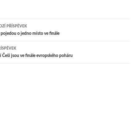
ZÍ PŘÍSPĚVEK
igace
 pojedou o jedno místo ve finále
ŘÍSPĚVEK
pěvek
í Češi jsou ve finále evropského poháru