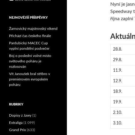
Nyní je jas
Reprezentační dvojice
brala český titul!
Speedway to
NEJNOVĚJŠÍ PŘÍSPĚVKY
října zaplní
Žarnovický majstrovský víkend
Aktuáln
Přichází čas českého finále
Pardubický MACEC Cup
vyplní pondělní podvečer
28.8.
Boj o poslední volné místo
29.8.
světového poháru je
rozlosován
11.9.
Vít Janoušek bral stříbro v
premiérovém evropském
12.9.
poháru
18.9.
19.9.
RUBRIKY
2.10.
Dopisy z Jawy
(1)
Extraliga
(1 099)
3.10.
Grand Prix
(633)