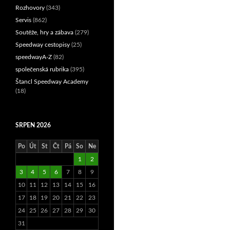
Rozhovory
(343)
Servis
(862)
Soutěže, hry a zábava
(279)
Speedway cestopisy
(25)
speedwayA-Z
(82)
společenská rubrika
(395)
Štancl Speedway Academy
(18)
SRPEN 2026
Po
Út
St
Čt
Pá
So
Ne
1
2
3
4
5
6
7
8
9
10
11
12
13
14
15
16
17
18
19
20
21
22
23
24
25
26
27
28
29
30
31