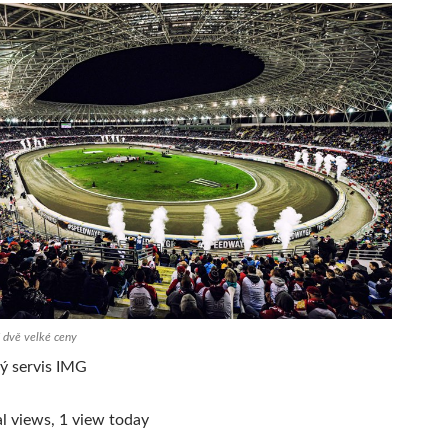
 dvě velké ceny
vý servis IMG
l views, 1 view today