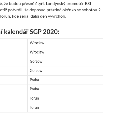
né, že budou přesně čtyři. Londýnský promotér BSI
tiž potvrdil, že doposud prázdné okénko se sobotou 2.
 Toruň, kde seriál další den vyvrcholí.
í kalendář SGP 2020:
Wroclaw
Wroclaw
Gorzow
Gorzow
Praha
Praha
Toruň
Toruň