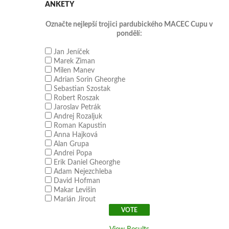
ANKETY
Označte nejlepší trojici pardubického MACEC Cupu v
pondělí:
Jan Jeníček
Marek Ziman
Milen Manev
Adrian Sorin Gheorghe
Sebastian Szostak
Robert Roszak
Jaroslav Petrák
Andrej Rozaljuk
Roman Kapustin
Anna Hajková
Alan Grupa
Andrei Popa
Erik Daniel Gheorghe
Adam Nejezchleba
David Hofman
Makar Levišin
Marián Jirout