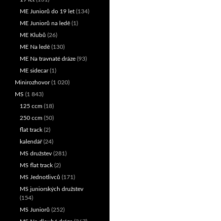
ME Juniorů do 19 let
(134)
ME Juniorů na ledě
(1)
ME Klubů
(26)
ME Na ledě
(130)
ME Na travnaté dráze
(93)
ME sidecar
(1)
Minirozhovor
(1 020)
MS
(1 843)
125 ccm
(18)
250 ccm
(50)
flat track
(2)
kalendář
(24)
MS družstev
(281)
MS flat track
(2)
MS Jednotlivců
(171)
MS juniorských družstev
(154)
MS Juniorů
(252)