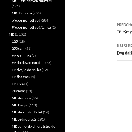
MČR tříčlenných družstev
(171)
MR 125 ccm
(205)
přebor jednotlivců
(284)
PŘEDCHO
Přebor jednotlivců/1. liga
(2)
Nav
Tři týmy
ME
(1 132)
125
(18)
pro
DALŠÍ P
250ccm
(51)
přís
Dva dalš
EP 85 – 190
(2)
EP do devatenácti let
(23)
EP dvojic do 19 let
(12)
EP flat track
(1)
EP U24
(1)
kalendář
(18)
ME družstev
(35)
ME Dvojic
(113)
ME dvojic do 19 let
(14)
ME Jednotlivců
(291)
ME Juniorských družstev do
19 let
(131)