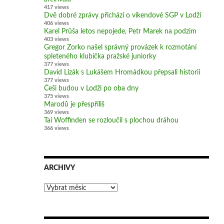
417 views
Dvě dobré zprávy přichází o víkendové SGP v Lodži
406 views
Karel Průša letos nepojede, Petr Marek na podzim
403 views
Gregor Zorko našel správný provázek k rozmotání
spleteného klubíčka pražské juniorky
377 views
David Lizák s Lukášem Hromádkou přepsali historii
377 views
Češi budou v Lodži po oba dny
375 views
Marodů je přespříliš
369 views
Tai Woffinden se rozloučil s plochou dráhou
366 views
ARCHIVY
Archivy