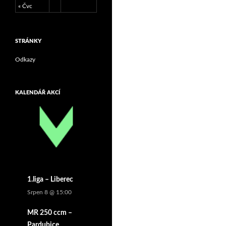
« Čvc
STRÁNKY
Odkazy
KALENDÁŘ AKCÍ
1.liga – Liberec
Srpen 8 @ 15:00
MR 250 ccm –
Pardubice