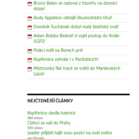
Bruno Belan se radoval z triumfu na domácí
dráze!
Andy Appleton obhájil dlouhodrážní titul!
Dominik Suchánek dobyl malý lázeňský ovál!
Adam Bubba Bednář si vyjel postup do finále
SGP2!
Poláci měli na Borech pré!
Kopřivnice vyhrála i v Pardubicích!
Mistrovský flat track se vrátil do Mariánských
Lázní!
NEJČTENĚJŠÍ ČLÁNKY
Kopřivnice slavila hattrick
584 views
Cizinci se valí do Prahy
505 views
Leader přijíždí hájit svou pozici na ovál svého
arcirivala