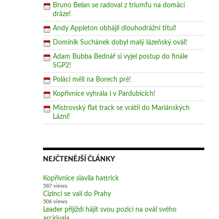
Bruno Belan se radoval z triumfu na domácí
dráze!
Andy Appleton obhájil dlouhodrážní titul!
Dominik Suchánek dobyl malý lázeňský ovál!
Adam Bubba Bednář si vyjel postup do finále
SGP2!
Poláci měli na Borech pré!
Kopřivnice vyhrála i v Pardubicích!
Mistrovský flat track se vrátil do Mariánských
Lázní!
NEJČTENĚJŠÍ ČLÁNKY
Kopřivnice slavila hattrick
587 views
Cizinci se valí do Prahy
506 views
Leader přijíždí hájit svou pozici na ovál svého
arcirivala