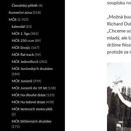
soupisku ro
Čtenářský příběh
(4)
Komerční zóna
(218)
„Možná bude
MČR
(2 707)
Richard Dufe
kalendář
(23)
„Chceme udě
MČR 1. liga
(381)
mladý, ale 
MČR 250 ccm
(89)
držíme filoz
MČR Dvojic
(167)
protože za 
MČR flat track
(59)
MČR Jednotlivců
(282)
MČR Juniorských družstev
(184)
MČR Juniorů
(359)
MČR Juniorů do 19 let
(138)
MČR Na dlouhé dráze
(123)
MČR Na ledové dráze
(458)
MČR terénních motocyklů
(5)
MČR tříčlenných družstev
(171)