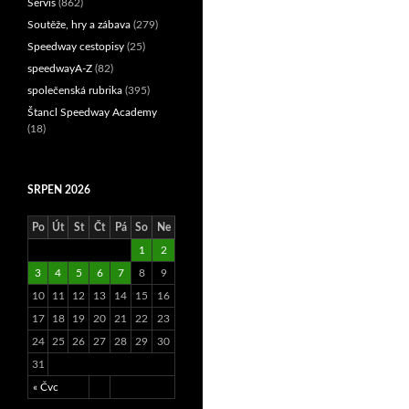
Servis
(862)
Soutěže, hry a zábava
(279)
Speedway cestopisy
(25)
speedwayA-Z
(82)
společenská rubrika
(395)
Štancl Speedway Academy
(18)
SRPEN 2026
Po
Út
St
Čt
Pá
So
Ne
1
2
3
4
5
6
7
8
9
10
11
12
13
14
15
16
17
18
19
20
21
22
23
24
25
26
27
28
29
30
31
« Čvc