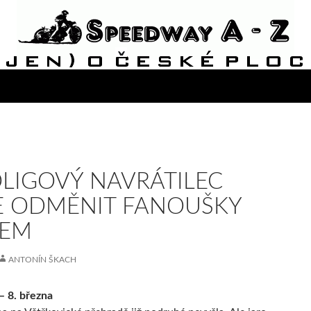
LIGOVÝ NAVRÁTILEC
 ODMĚNIT FANOUŠKY
IEM
ANTONÍN ŠKACH
– 8. března