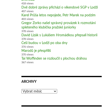
418 views
Dvě dobré zprávy přichází o víkendové SGP v Lodži
407 views
Karel Průša letos nepojede, Petr Marek na podzim
403 views
Gregor Zorko našel správný provázek k rozmotání
spleteného klubíčka pražské juniorky
378 views
David Lizák s Lukášem Hromádkou přepsali historii
378 views
Češi budou v Lodži po oba dny
376 views
Marodů je přespříliš
370 views
Tai Woffinden se rozloučil s plochou dráhou
367 views
ARCHIVY
Archivy