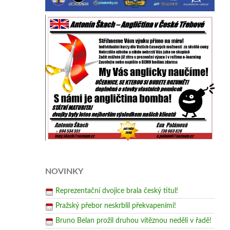
NOVINKY
Reprezentační dvojice brala český titul!
Pražský přebor neskrblil překvapeními!
Bruno Belan prožil druhou vítěznou neděli v řadě!