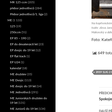
MR 125 ccm
(205)
přebor jednotlivců
(284)
Přebor jednotlivců/1. liga
(2)
ME
(1 133)
Na kopřivnickém
125
(19)
tváře: zleva Jar
250ccm
(51)
Makovský a dále
EP 85 – 190
(2)
Foto: Kateř
EP do devatenácti let
(23)
EP dvojic do 19 let
(12)
649 tota
EP flat track
(1)
EP U24
(1)
kalendář
(18)
2019 1LIG 2
ME družstev
(35)
ME Dvojic
(113)
ME dvojic do 19 let
(14)
ME Jednotlivců
(291)
PŘEDCHO
ME Juniorských družstev do
Nav
Spokojen
19 let
(131)
pro
ME Juniorů do 19 let
(134)
DALŠÍ P