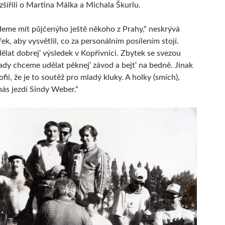
zšířili o Martina Málka a Michala Škurlu.
me mít půjčenýho ještě někoho z Prahy,“ neskrývá
k, aby vysvětlil, co za personálním posílením stojí.
lat dobrej‘ výsledek v Kopřivnici. Zbytek se svezou
tady chceme udělat pěknej‘ závod a bejt‘ na bedně. Jinak
ofii, že je to soutěž pro mladý kluky. A holky (smích),
nás jezdí Sindy Weber.“