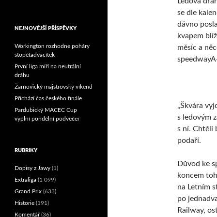
Ledová dráh
Reprezentační dvojice
se dle kalen
brala český titul!
dávno posla
NEJNOVĚJŠÍ PŘÍSPĚVKY
kvapem blíž
Workington rozhodne poháry
měsíc a něc
stopětadvacítek
speedwayA-Z
První liga míří na neutrální
dráhu
Žarnovický majstrovský víkend
Přichází čas českého finále
„Škvára vyj
Pardubický MACEC Cup
s ledovým z
vyplní pondělní podvečer
s ní. Chtěli
podaří.
RUBRIKY
Důvod ke sp
Dopisy z Jawy
(1)
koncem toho
Extraliga
(1 099)
na Letním s
Grand Prix
(633)
po jednadva
Historie
(191)
Railway, os
Komentář
(36)