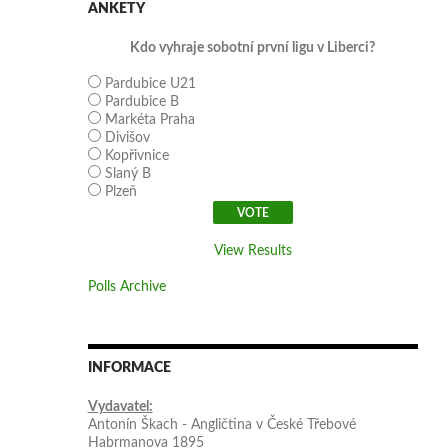
ANKETY
Kdo vyhraje sobotní první ligu v Liberci?
Pardubice U21
Pardubice B
Markéta Praha
Divišov
Kopřivnice
Slaný B
Plzeň
View Results
Polls Archive
INFORMACE
Vydavatel:
Antonín Škach - Angličtina v České Třebové
Habrmanova 1895