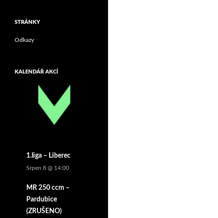
STRÁNKY
Odkazy
KALENDÁŘ AKCÍ
1.liga – Liberec
Srpen 8 @ 14:00
MR 250 ccm –
Pardubice
(ZRUŠENO)