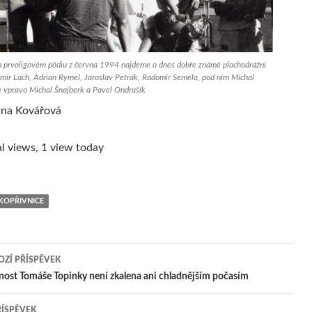
 prvoligovém pódiu z června 1994 najdeme o dnes dobře známé plochodrážní
omír Lach, Adrian Rymel, Jaroslav Petrák, Radomír Semela, pod ním Michal
 vpravo Michal Šnajberk a Pavel Ondrašík
ina Kovářová
l views, 1 view today
 KOPŘIVNICE
ZÍ PŘÍSPĚVEK
igace
ost Tomáše Topinky není zkalena ani chladnějším počasím
ŘÍSPĚVEK