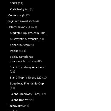
SGP4
(11)
Zlatá trofej žen
(5)
Můj motocykl
(9)
na jiných závodištích
(4)
Ostatní závody
(4 471)
Markéta Cup 125 ccm
(585)
Mistrovství Slovenska
(54)
pohár 250 ccm
(1)
Polsko
(181)
polský šampionát
juniorských družstev
(80)
Slaný Speedway Academy
(25)
Slaný Trophy Talent 125
(10)
Speedway Friendship Cup
(41)
Talent Speedway Slaný
(17)
Talent Trophy
(14)
Rozhovory
(343)