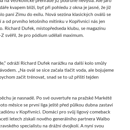
a na Větřkovické přehradě již podruhé nevyšla. Ale jaro
dáře kvapem blíží, byť při pohledu z okna je jasné, že již
lo paní Zimu do exilu. Nová sezóna klasických oválů se
í a od prvního letošního mítinku v Kopřivnici nás jen
o. Richard Dufek, místopředseda klubu, se magazínu
 svěřil, že pro pódium udělali maximum.
de,“ odráží Richard Dufek narážku na další kolo smůly
ávodem. „Na ovál se sice začala tlačit voda, ale bojujeme
 bychom začít trénovat, snad se to už příští tejden
ěchu je nasnadě. Po své ouvertuře na pražské Markétě
to měsíce se první liga ještě před půlkou dubna zastaví
tadiónu v Kopřivnici. Domácí pro svůj ligový comeback
ceti letech získali nového generálního partnera Walbo
travského specialistu na drážní dvojkolí. A nyní svou