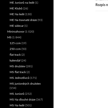
ME Juniorů na ledě
(1)
přís
Rozpis n
ME Klubů
(26)
ME Na ledě
(130)
ME Na travnaté dráze
(93)
ME sidecar
(1)
Minirozhovor
(1 020)
MS
(1 844)
125 ccm
(19)
250 ccm
(50)
flat track
(2)
kalendář
(24)
MS družstev
(281)
MS flat track
(2)
MS Jednotlivců
(171)
MS juniorských družstev
(154)
MS Juniorů
(252)
MS Na dlouhé dráze
(367)
MS Na ledě
(501)