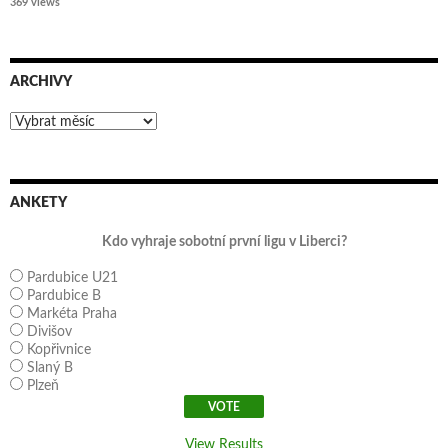
369 views
ARCHIVY
Archivy
ANKETY
Kdo vyhraje sobotní první ligu v Liberci?
Pardubice U21
Pardubice B
Markéta Praha
Divišov
Kopřivnice
Slaný B
Plzeň
View Results