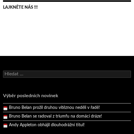
LAJKNĚTE NÁS !!!
Bruno Belan se radoval z triumfu na domácí dráze!
Vyhledávání
Andy Appleton obhájil dlouhodrážní titul!
Reprezentační dvojice brala český titul!
Výběr posledních novinek
Pražský přebor neskrblil překvapeními!
Bruno Belan prožil druhou vítěznou neděli v řadě!
Bruno Belan se radoval z triumfu na domácí dráze!
Andy Appleton obhájil dlouhodrážní titul!
Reprezentační dvojice brala český titul!