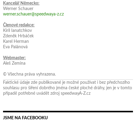
Kancelář Německo:
Werner Schauer
werner.schauer@speedwaya-z.cz
Členové redakce:
Kiril Ianatchkov
Zdeněk Hrbáček
Karel Herman
Eva Palánová
Webmaster:
Aleš Zemina
© Všechna práva vyhrazena.
Faktické údaje zde publikované je možné používat i bez předchozího
souhlasu pro šíření dobrého jména české ploché dráhy, jen je v tomto
případě potřebné uvádět zdroj speedwayA-Z.cz
JSME NA FACEBOOKU