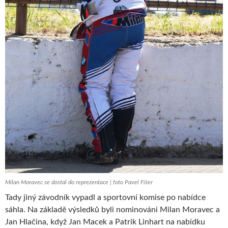
Milan Moravec se dostal do reprezentace | foto Pavel Fišer
Tady jiný závodník vypadl a sportovní komise po nabídce
sáhla. Na základě výsledků byli nominováni Milan Moravec a
Jan Hlačina, když Jan Macek a Patrik Linhart na nabídku