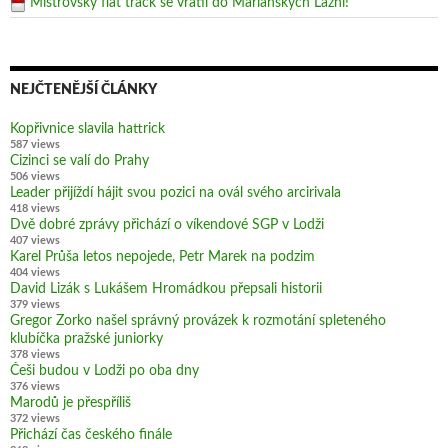
Mistrovský flat track se vrátil do Mariánských Lázní!
NEJČTENĚJŠÍ ČLÁNKY
Kopřivnice slavila hattrick
587 views
Cizinci se valí do Prahy
506 views
Leader přijíždí hájit svou pozici na ovál svého arcirivala
418 views
Dvě dobré zprávy přichází o víkendové SGP v Lodži
407 views
Karel Průša letos nepojede, Petr Marek na podzim
404 views
David Lizák s Lukášem Hromádkou přepsali historii
379 views
Gregor Zorko našel správný provázek k rozmotání spleteného
klubíčka pražské juniorky
378 views
Češi budou v Lodži po oba dny
376 views
Marodů je přespříliš
372 views
Přichází čas českého finále