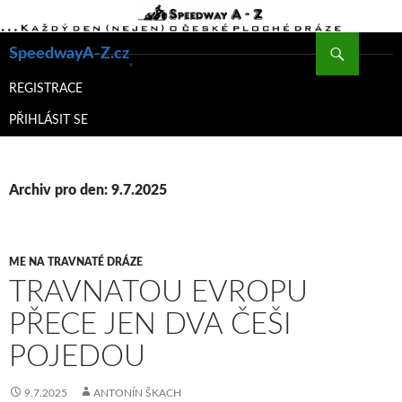
Hledat
SpeedwayA-Z.cz
PŘEJÍT
K
REGISTRACE
OBSAHU
PŘIHLÁSIT SE
WEBU
Archiv pro den: 9.7.2025
ME NA TRAVNATÉ DRÁZE
TRAVNATOU EVROPU
PŘECE JEN DVA ČEŠI
POJEDOU
9.7.2025
ANTONÍN ŠKACH