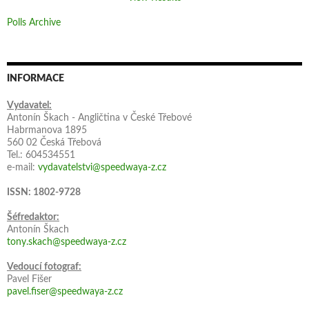
Polls Archive
INFORMACE
Vydavatel:
Antonín Škach - Angličtina v České Třebové
Habrmanova 1895
560 02 Česká Třebová
Tel.: 604534551
e-mail:
vydavatelstvi@speedwaya-z.cz
ISSN: 1802-9728
Šéfredaktor:
Antonín Škach
tony.skach@speedwaya-z.cz
Vedoucí fotograf:
Pavel Fišer
pavel.fiser@speedwaya-z.cz