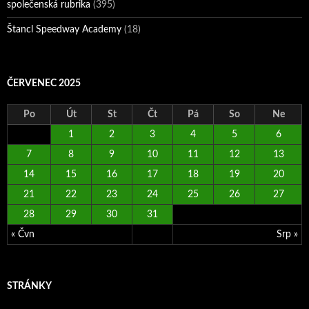
společenská rubrika
(395)
Štancl Speedway Academy
(18)
ČERVENEC 2025
Po
Út
St
Čt
Pá
So
Ne
1
2
3
4
5
6
7
8
9
10
11
12
13
14
15
16
17
18
19
20
21
22
23
24
25
26
27
28
29
30
31
« Čvn
Srp »
STRÁNKY