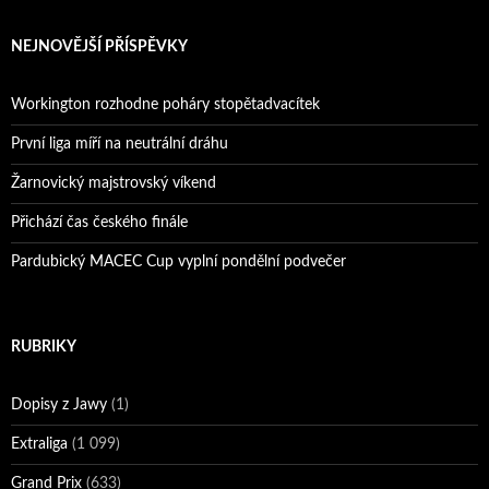
NEJNOVĚJŠÍ PŘÍSPĚVKY
Workington rozhodne poháry stopětadvacítek
První liga míří na neutrální dráhu
Žarnovický majstrovský víkend
Přichází čas českého finále
Pardubický MACEC Cup vyplní pondělní podvečer
RUBRIKY
Dopisy z Jawy
(1)
Extraliga
(1 099)
Grand Prix
(633)