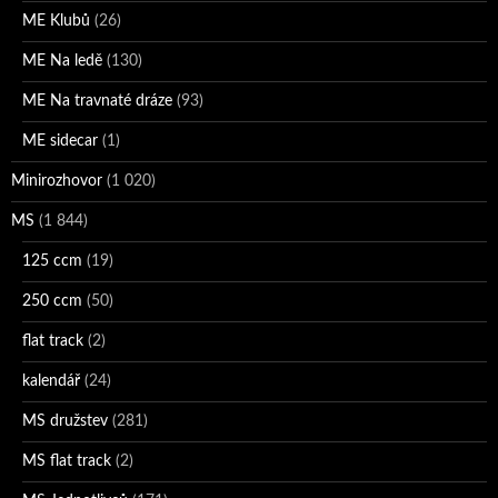
ME Klubů
(26)
ME Na ledě
(130)
ME Na travnaté dráze
(93)
ME sidecar
(1)
Minirozhovor
(1 020)
MS
(1 844)
125 ccm
(19)
250 ccm
(50)
flat track
(2)
kalendář
(24)
MS družstev
(281)
MS flat track
(2)