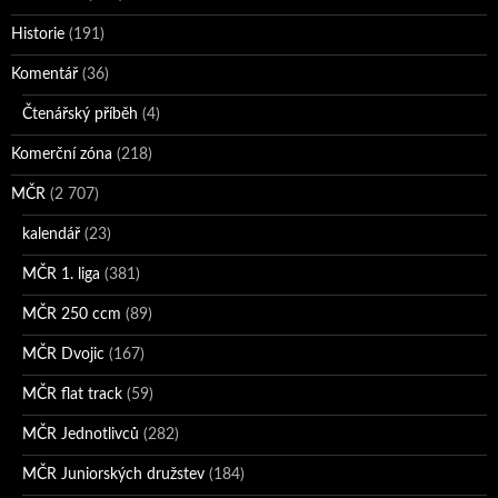
Historie
(191)
Komentář
(36)
Čtenářský příběh
(4)
Komerční zóna
(218)
MČR
(2 707)
kalendář
(23)
MČR 1. liga
(381)
MČR 250 ccm
(89)
MČR Dvojic
(167)
MČR flat track
(59)
MČR Jednotlivců
(282)
MČR Juniorských družstev
(184)