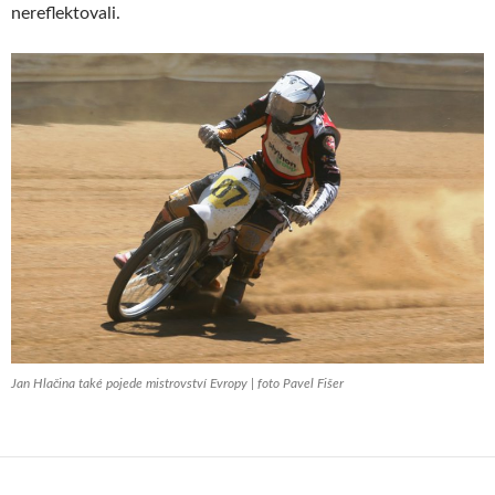
nereflektovali.
Jan Hlačina také pojede mistrovství Evropy | foto Pavel Fišer