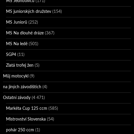
MS Jednotlivců
(171)
MS juniorských družstev
(154)
MS Juniorů
(252)
MS Na dlouhé dráze
(367)
MS Na ledě
(501)
SGP4
(11)
Zlatá trofej žen
(5)
Můj motocykl
(9)
na jiných závodištích
(4)
Ostatní závody
(4 471)
Markéta Cup 125 ccm
(585)
Mistrovství Slovenska
(54)
pohár 250 ccm
(1)