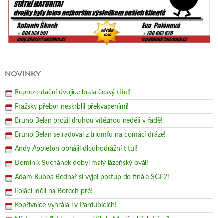
NOVINKY
Reprezentační dvojice brala český titul!
Pražský přebor neskrblil překvapeními!
Bruno Belan prožil druhou vítěznou neděli v řadě!
Bruno Belan se radoval z triumfu na domácí dráze!
Andy Appleton obhájil dlouhodrážní titul!
Dominik Suchánek dobyl malý lázeňský ovál!
Adam Bubba Bednář si vyjel postup do finále SGP2!
Poláci měli na Borech pré!
Kopřivnice vyhrála i v Pardubicích!