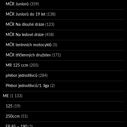
MČR Juniorů
(359)
MČR Juniorů do 19 let
(138)
MČR Na dlouhé dráze
(123)
MČR Na ledové dráze
(458)
MČR terénních motocyklů
(5)
MČR tříčlenných družstev
(171)
MR 125 ccm
(205)
přebor jednotlivců
(284)
Přebor jednotlivců/1. liga
(2)
ME
(1 133)
125
(19)
250ccm
(51)
EP 85 – 190
(2)