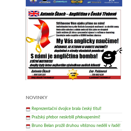
NOVINKY
Reprezentační dvojice brala český titul!
Pražský přebor neskrblil překvapeními!
Bruno Belan prožil druhou vítěznou neděli v řadě!