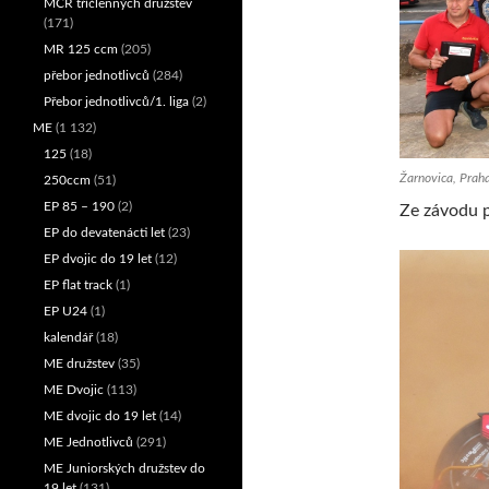
MČR tříčlenných družstev
(171)
MR 125 ccm
(205)
přebor jednotlivců
(284)
Přebor jednotlivců/1. liga
(2)
ME
(1 132)
125
(18)
Žarnovica, Praha
250ccm
(51)
EP 85 – 190
(2)
Ze závodu p
EP do devatenácti let
(23)
EP dvojic do 19 let
(12)
EP flat track
(1)
EP U24
(1)
kalendář
(18)
ME družstev
(35)
ME Dvojic
(113)
ME dvojic do 19 let
(14)
ME Jednotlivců
(291)
ME Juniorských družstev do
19 let
(131)