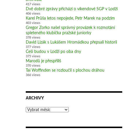
417 views
Dvě dobré zprávy přichází o víkendové SGP v Lodži
406 views
Karel Průša letos nepojede, Petr Marek na podzim
403 views
Gregor Zorko našel správný provázek k rozmotání
spleteného klubíčka pražské juniorky
378 views
David Lizák s Lukášem Hromádkou přepsali historii
377 views
Češi budou v Lodži po oba dny
375 views
Marodů je přespříliš
370 views
Tai Woffinden se rozloučil s plochou dráhou
366 views
ARCHIVY
Archivy