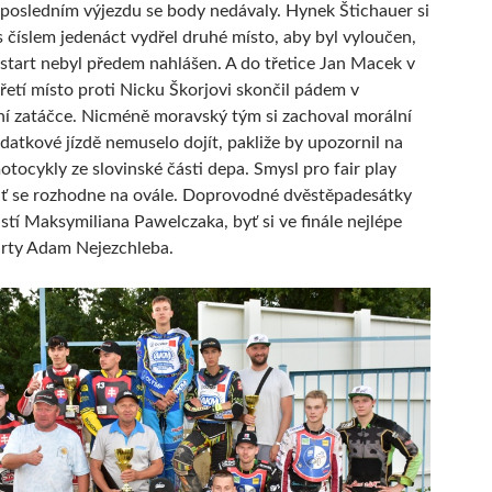
 posledním výjezdu se body nedávaly. Hynek Štichauer si
 s číslem jedenáct vydřel druhé místo, aby byl vyloučen,
o start nebyl předem nahlášen. A do třetice Jan Macek v
třetí místo proti Nicku Škorjovi skončil pádem v
í zatáčce. Nicméně moravský tým si zachoval morální
odatkové jízdě nemuselo dojít, pakliže by upozornil na
tocykly ze slovinské části depa. Smysl pro fair play
 ať se rozhodne na ovále. Doprovodné dvěstěpadesátky
istí Maksymiliana Pawelczaka, byť si ve finále nejlépe
arty Adam Nejezchleba.