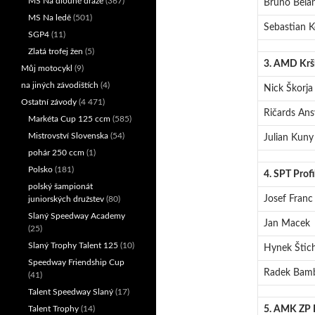
MS Na dlouhé dráze
(367)
Bruno Bela
MS Na ledě
(501)
Sebastian Kö
SGP4
(11)
Zlatá trofej žen
(5)
3. AMD Krš
Můj motocykl
(9)
na jiných závodištích
(4)
Nick Škorja
Ostatní závody
(4 471)
Ričards Ansv
Markéta Cup 125 ccm
(585)
Mistrovství Slovenska
(54)
Julian Kuny
pohár 250 ccm
(1)
Polsko
(181)
4. SPT Prof
polský šampionát
Josef Franc
juniorských družstev
(80)
Slaný Speedway Academy
Jan Macek
(25)
Slaný Trophy Talent 125
(10)
Hynek Štic
Speedway Friendship Cup
Radek Bam
(41)
Talent Speedway Slaný
(17)
Talent Trophy
(14)
5. AMK ZP 