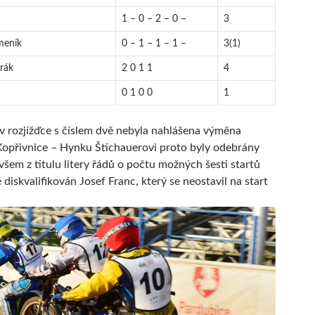
1 – 0 – 2 – 0 –
3
meník
0 – 1 – 1 – 1 –
3(1)
trák
2 0 1 1
4
0 1 0 0
1
v rozjížďce s číslem dvě nebyla nahlášena výměna
opřivnice – Hynku Štichauerovi proto byly odebrány
všem z titulu litery řádů o počtu možných šesti startů
ě diskvalifikován Josef Franc, který se neostavil na start