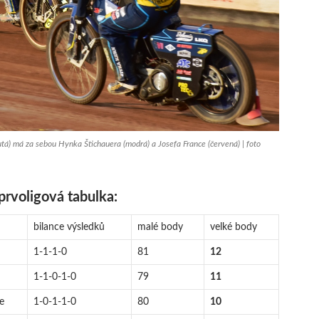
utá) má za sebou Hynka Štichauera (modrá) a Josefa France (červená) | foto
prvoligová tabulka:
bilance výsledků
malé body
velké body
1-1-1-0
81
12
1-1-0-1-0
79
11
e
1-0-1-1-0
80
10