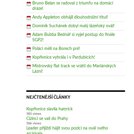
Bruno Belan se radoval z triumfu na domácí
dráze!
Andy Appleton obhájil dlouhodrážní titul!
Dominik Suchánek dobyl malý lázeňský ovál!
Adam Bubba Bednář si vyjel postup do finále
SGP2!
Poláci měli na Borech pré!
Kopřivnice vyhrála i v Pardubicích!
Mistrovský flat track se vrátil do Mariánských
Lázní!
NEJČTENĚJŠÍ ČLÁNKY
Kopřivnice slavila hattrick
585 views
Cizinci se valí do Prahy
506 views
Leader přijíždí hájit svou pozici na ovál svého
arcirivala