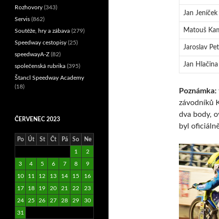
Rozhovory
(343)
Jan Jeníček
Servis
(862)
Matouš Ka
Soutěže, hry a zábava
(279)
Speedway cestopisy
(25)
Jaroslav Pe
speedwayA-Z
(82)
Jan Hlačina
společenská rubrika
(395)
Štancl Speedway Academy
(18)
Poznámka:
závodníků K
dva body, o
ČERVENEC 2023
byl oficiáln
Po
Út
St
Čt
Pá
So
Ne
1
2
3
4
5
6
7
8
9
10
11
12
13
14
15
16
17
18
19
20
21
22
23
24
25
26
27
28
29
30
31