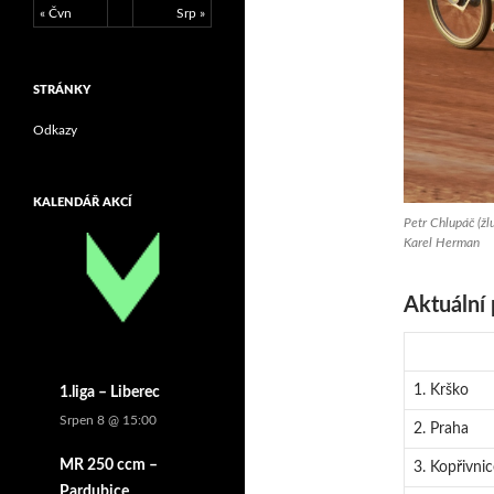
« Čvn
Srp »
STRÁNKY
Odkazy
KALENDÁŘ AKCÍ
Petr Chlupáč (žl
Karel Herman
Aktuální 
1. Krško
1.liga – Liberec
Srpen 8 @ 15:00
2. Praha
MR 250 ccm –
3. Kopřivnic
Pardubice