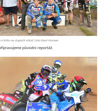
 a Krško na stupních vítězů | foto Karel Herman
řipravujeme původní reportáž.