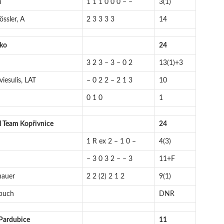
n
1 1 1 0 0 0 – –
3(1)
ssler, A
2 3 3 3 3
14
ko
24
3 2 3 – 3 – 0 2
13(1)+3
iesulis, LAT
– 0 2 2 – 2 1 3
10
0 1 0
1
il Team Kopřivnice
24
1 R ex 2 – 1 0 –
4(3)
– 3 0 3 2 – – 3
11+F
hauer
2 2 (2) 2 1 2
9(1)
buch
DNR
Pardubice
11