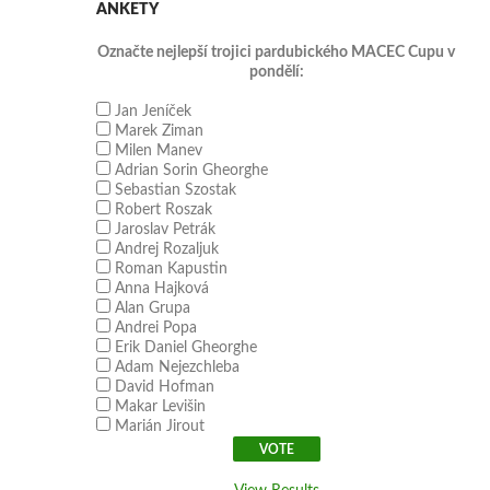
ANKETY
Označte nejlepší trojici pardubického MACEC Cupu v
pondělí:
Jan Jeníček
Marek Ziman
Milen Manev
Adrian Sorin Gheorghe
Sebastian Szostak
Robert Roszak
Jaroslav Petrák
Andrej Rozaljuk
Roman Kapustin
Anna Hajková
Alan Grupa
Andrei Popa
Erik Daniel Gheorghe
Adam Nejezchleba
David Hofman
Makar Levišin
Marián Jirout