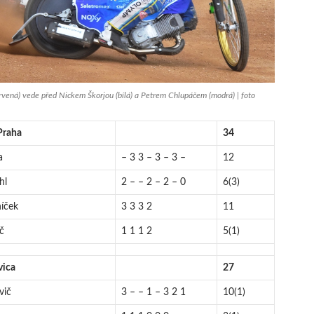
rvená) vede před Nickem Škorjou (bílá) a Petrem Chlupáčem (modrá) | foto
Praha
34
a
– 3 3 – 3 – 3 –
12
hl
2 – – 2 – 2 – 0
6(3)
níček
3 3 3 2
11
č
1 1 1 2
5(1)
vica
27
vič
3 – – 1 – 3 2 1
10(1)