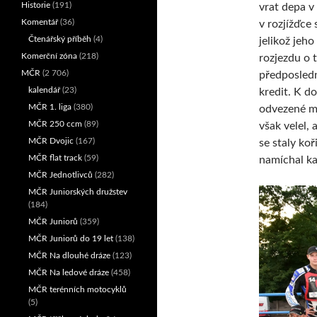
Historie
(191)
vrat depa v
Komentář
(36)
v rozjížďce
Čtenářský příběh
(4)
jelikož jeh
Komerční zóna
(218)
rozjezdu o 
MČR
(2 706)
předposledn
kalendář
(23)
kredit. K d
MČR 1. liga
(380)
odvezené mo
MČR 250 ccm
(89)
však velel,
MČR Dvojic
(167)
se staly koř
MČR flat track
(59)
namíchal k
MČR Jednotlivců
(282)
MČR Juniorských družstev
(184)
MČR Juniorů
(359)
MČR Juniorů do 19 let
(138)
MČR Na dlouhé dráze
(123)
MČR Na ledové dráze
(458)
MČR terénních motocyklů
(5)