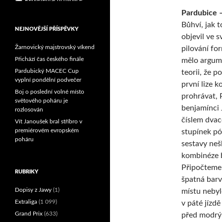
Pardubice 
Bůhví, jak 
NEJNOVĚJŠÍ PŘÍSPĚVKY
objevil ve 
Žarnovický majstrovský víkend
pilování f
Přichází čas českého finále
mělo argume
Pardubický MACEC Cup
teorii, že 
vyplní pondělní podvečer
první lize 
Boj o poslední volné místo
prohrávat, 
světového poháru je
benjamínci 
rozlosován
číslem dvac
Vít Janoušek bral stříbro v
premiérovém evropském
stupínek pó
poháru
sestavy neš
kombinéze b
Připočteme-
RUBRIKY
špatná barv
Dopisy z Jawy
(1)
místu nebyl
Extraliga
(1 099)
v páté jízd
Grand Prix
(633)
před modrým