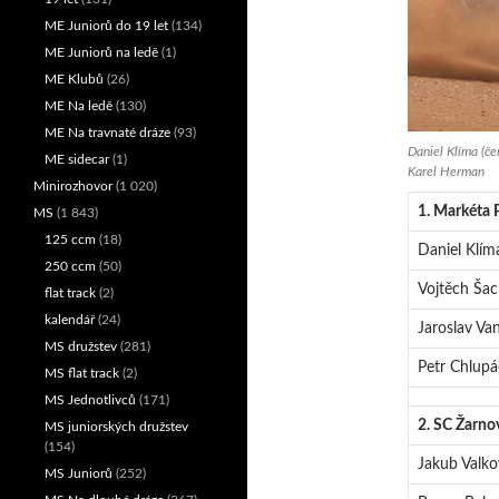
ME Juniorů do 19 let
(134)
ME Juniorů na ledě
(1)
ME Klubů
(26)
ME Na ledě
(130)
ME Na travnaté dráze
(93)
Daniel Klíma (če
ME sidecar
(1)
Karel Herman
Minirozhovor
(1 020)
1. Markéta 
MS
(1 843)
125 ccm
(18)
Daniel Klím
250 ccm
(50)
Vojtěch Šac
flat track
(2)
kalendář
(24)
Jaroslav Va
MS družstev
(281)
Petr Chlupá
MS flat track
(2)
MS Jednotlivců
(171)
2. SC Žarno
MS juniorských družstev
(154)
Jakub Valko
MS Juniorů
(252)