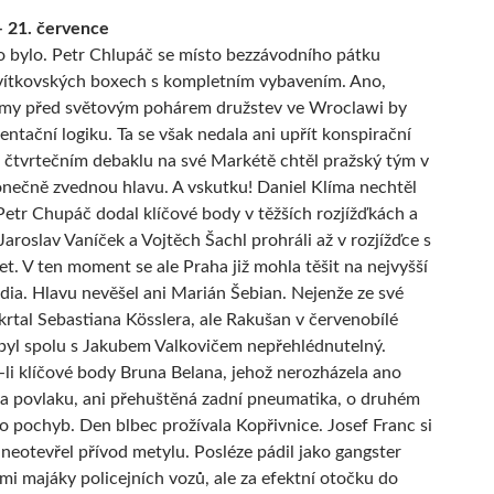
– 21. července
to bylo. Petr Chlupáč se místo bezzávodního pátku
svítkovských boxech s kompletním vybavením. Ano,
ormy před světovým pohárem družstev ve Wroclawi by
ntační logiku. Ta se však nedala ani upřít konspirační
po čtvrtečním debaklu na své Markétě chtěl pražský tým v
konečně zvednou hlavu. A vskutku! Daniel Klíma nechtěl
Petr Chupáč dodal klíčové body v těžších rozjížďkách a
Jaroslav Vaníček a Vojtěch Šachl prohráli až v rozjížďce s
et. V ten moment se ale Praha již mohla těšit na nejvyšší
dia. Hlavu nevěšel ani Marián Šebian. Nejenže ze své
krtal Sebastiana Kösslera, ale Rakušan v červenobílé
yl spolu s Jakubem Valkovičem nepřehlédnutelný.
li klíčové body Bruna Belana, jehož nerozházela ano
a povlaku, ani přehuštěná zadní pneumatika, o druhém
o pochyb. Den blbec prožívala Kopřivnice. Josef Franc si
ě neotevřel přívod metylu. Posléze pádil jako gangster
i majáky policejních vozů, ale za efektní otočku do