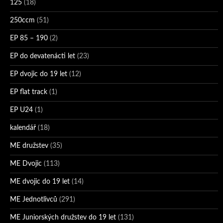
125
(18)
250ccm
(51)
EP 85 – 190
(2)
EP do devatenácti let
(23)
EP dvojic do 19 let
(12)
EP flat track
(1)
EP U24
(1)
kalendář
(18)
ME družstev
(35)
ME Dvojic
(113)
ME dvojic do 19 let
(14)
ME Jednotlivců
(291)
ME Juniorských družstev do 19 let
(131)