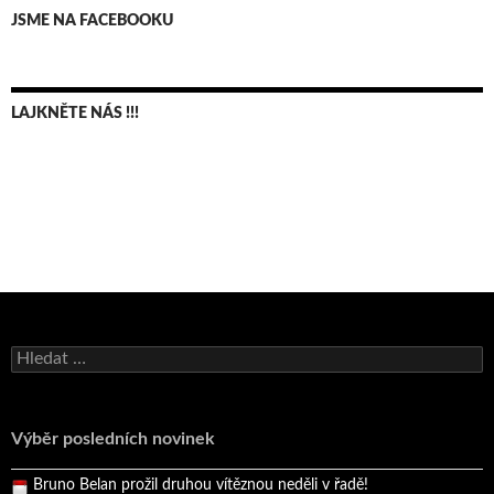
JSME NA FACEBOOKU
LAJKNĚTE NÁS !!!
Bruno Belan se radoval z triumfu na domácí dráze!
Vyhledávání
Andy Appleton obhájil dlouhodrážní titul!
Reprezentační dvojice brala český titul!
Výběr posledních novinek
Pražský přebor neskrblil překvapeními!
Bruno Belan prožil druhou vítěznou neděli v řadě!