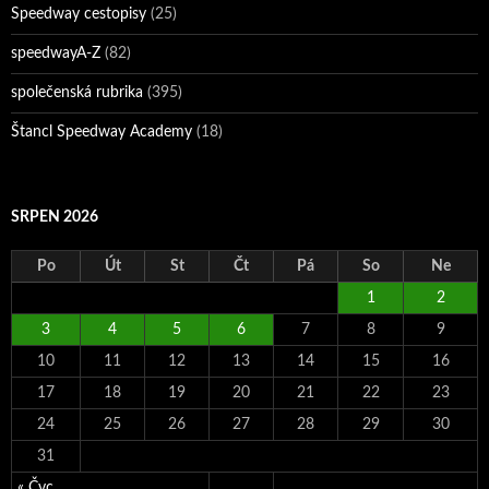
Speedway cestopisy
(25)
speedwayA-Z
(82)
společenská rubrika
(395)
Štancl Speedway Academy
(18)
SRPEN 2026
Po
Út
St
Čt
Pá
So
Ne
1
2
3
4
5
6
7
8
9
10
11
12
13
14
15
16
17
18
19
20
21
22
23
24
25
26
27
28
29
30
31
« Čvc