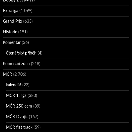
Dopisy z Jawy
(1)
Extraliga
(1 099)
Grand Prix
(633)
Historie
(191)
Komentář
(36)
Čtenářský příběh
(4)
Komerční zóna
(218)
MČR
(2 706)
kalendář
(23)
MČR 1. liga
(380)
MČR 250 ccm
(89)
MČR Dvojic
(167)
MČR flat track
(59)