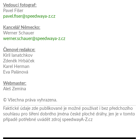
Vedoucí fotograf:
Pavel Fišer
pavel.fiser@speedwaya-z.cz
Kancelář Německo:
Werner Schauer
werner.schauer@speedwaya-z.cz
Členové redakce:
Kiril Ianatchkov
Zdeněk Hrbáček
Karel Herman
Eva Palánová
Webmaster:
Aleš Zemina
© Všechna práva vyhrazena.
Faktické údaje zde publikované je možné používat i bez předchozího
souhlasu pro šíření dobrého jména české ploché dráhy, jen je v tomto
případě potřebné uvádět zdroj speedwayA-Z.cz