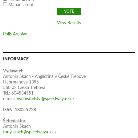
Marián Jirout
View Results
Polls Archive
INFORMACE
Vydavatel:
Antonín Škach - Angličtina v České Třebové
Habrmanova 1895
560 02 Česká Třebová
Tel.: 604534551
e-mail:
vydavatelstvi@speedwaya-z.cz
ISSN: 1802-9728
Šéfredaktor:
Antonín Škach
tony.skach@speedwaya-z.cz