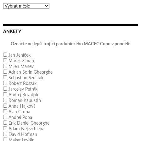
Archivy
ANKETY
Označte nejlepší trojici pardubického MACEC Cupu v pondělí:
Jan Jeníček
Marek Ziman
Milen Manev
Adrian Sorin Gheorghe
Sebastian Szostak
Robert Roszak
Jaroslav Petrák
Andrej Rozaljuk
Roman Kapustin
Anna Hajková
Alan Grupa
Andrei Popa
Erik Daniel Gheorghe
Adam Nejezchleba
David Hofman
Makar Levišin