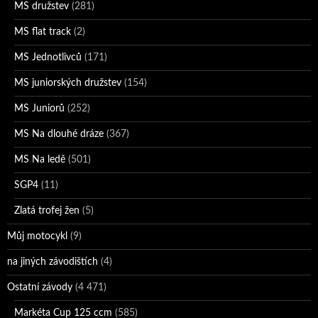
MS družstev
(281)
MS flat track
(2)
MS Jednotlivců
(171)
MS juniorských družstev
(154)
MS Juniorů
(252)
MS Na dlouhé dráze
(367)
MS Na ledě
(501)
SGP4
(11)
Zlatá trofej žen
(5)
Můj motocykl
(9)
na jiných závodištích
(4)
Ostatní závody
(4 471)
Markéta Cup 125 ccm
(585)