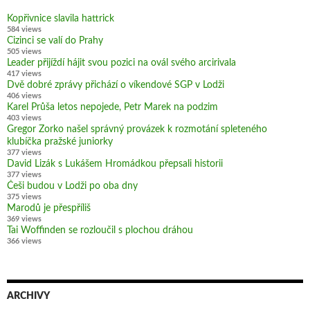
Kopřivnice slavila hattrick
584 views
Cizinci se valí do Prahy
505 views
Leader přijíždí hájit svou pozici na ovál svého arcirivala
417 views
Dvě dobré zprávy přichází o víkendové SGP v Lodži
406 views
Karel Průša letos nepojede, Petr Marek na podzim
403 views
Gregor Zorko našel správný provázek k rozmotání spleteného
klubíčka pražské juniorky
377 views
David Lizák s Lukášem Hromádkou přepsali historii
377 views
Češi budou v Lodži po oba dny
375 views
Marodů je přespříliš
369 views
Tai Woffinden se rozloučil s plochou dráhou
366 views
ARCHIVY