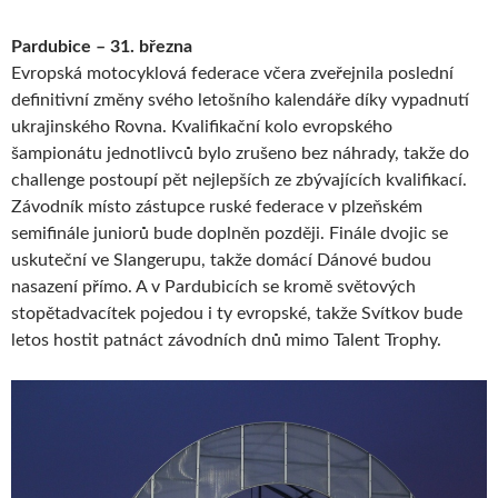
Pardubice – 31. března
Evropská motocyklová federace včera zveřejnila poslední
definitivní změny svého letošního kalendáře díky vypadnutí
ukrajinského Rovna. Kvalifikační kolo evropského
šampionátu jednotlivců bylo zrušeno bez náhrady, takže do
challenge postoupí pět nejlepších ze zbývajících kvalifikací.
Závodník místo zástupce ruské federace v plzeňském
semifinále juniorů bude doplněn později. Finále dvojic se
uskuteční ve Slangerupu, takže domácí Dánové budou
nasazení přímo. A v Pardubicích se kromě světových
stopětadvacítek pojedou i ty evropské, takže Svítkov bude
letos hostit patnáct závodních dnů mimo Talent Trophy.