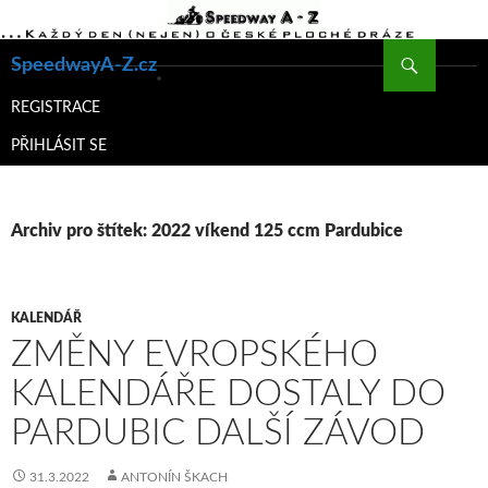
Hledat
SpeedwayA-Z.cz
PŘEJÍT
K
REGISTRACE
OBSAHU
PŘIHLÁSIT SE
WEBU
Archiv pro štítek: 2022 víkend 125 ccm Pardubice
KALENDÁŘ
ZMĚNY EVROPSKÉHO
KALENDÁŘE DOSTALY DO
PARDUBIC DALŠÍ ZÁVOD
31.3.2022
ANTONÍN ŠKACH