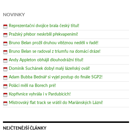
NOVINKY
Reprezentační dvojice brala český titul!
Pražský přebor neskrblil překvapeními!
Bruno Belan prožil druhou vítěznou neděli v řadě!
Bruno Belan se radoval z triumfu na domácí dráze!
Andy Appleton obhájil dlouhodrážní titul!
Dominik Suchánek dobyl malý lázeňský ovál!
Adam Bubba Bednář si vyjel postup do finále SGP2!
Poláci měli na Borech pré!
Kopřivnice vyhrála i v Pardubicích!
Mistrovský flat track se vrátil do Mariánských Lázní!
NEJČTENĚJŠÍ ČLÁNKY