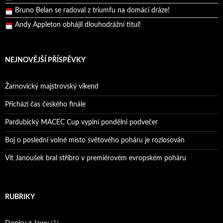
Bruno Belan se radoval z triumfu na domácí dráze!
Andy Appleton obhájil dlouhodrážní titul!
Reprezentační dvojice brala český titul!
NEJNOVĚJŠÍ PŘÍSPĚVKY
Žarnovický majstrovský víkend
Přichází čas českého finále
Pardubický MACEC Cup vyplní pondělní podvečer
Boj o poslední volné místo světového poháru je rozlosován
Vít Janoušek bral stříbro v premiérovém evropském poháru
RUBRIKY