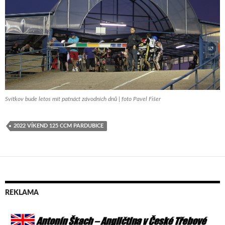
Svítkov bude letos mít patnáct závodních dnů | foto Pavel Fišer
2022 VÍKEND 125 CCM PARDUBICE
REKLAMA