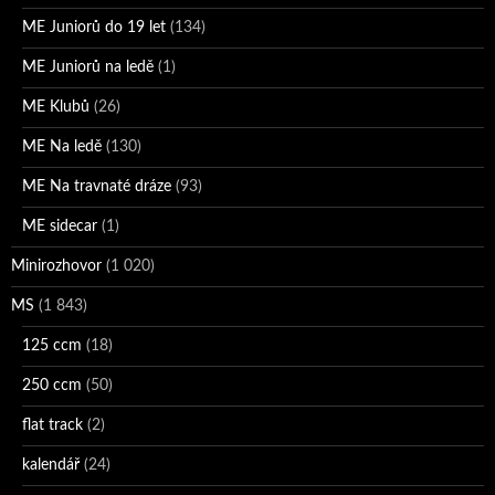
ME Juniorů do 19 let
(134)
ME Juniorů na ledě
(1)
ME Klubů
(26)
ME Na ledě
(130)
ME Na travnaté dráze
(93)
ME sidecar
(1)
Minirozhovor
(1 020)
MS
(1 843)
125 ccm
(18)
250 ccm
(50)
flat track
(2)
kalendář
(24)