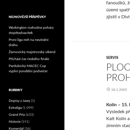
fanoušků, ž
Reprezentační dvojice
území spatř
brala český titul!
zjistil v D
NEJNOVĚJŠÍ PŘÍSPĚVKY
Workington rozhodne poháry
stopětadvacítek
První liga míří na neutrální
dráhu
Žarnovický majstrovský víkend
SERVIS
Přichází čas českého finále
PLOC
Pardubický MACEC Cup
vyplní pondělní podvečer
PRO
18.1.2005
RUBRIKY
Dopisy z Jawy
(1)
Kolín – 15.
Extraliga
(1 099)
Výsledek př
Grand Prix
(633)
Kalt Kolín 
Historie
(191)
zimním stad
Komentář
(36)