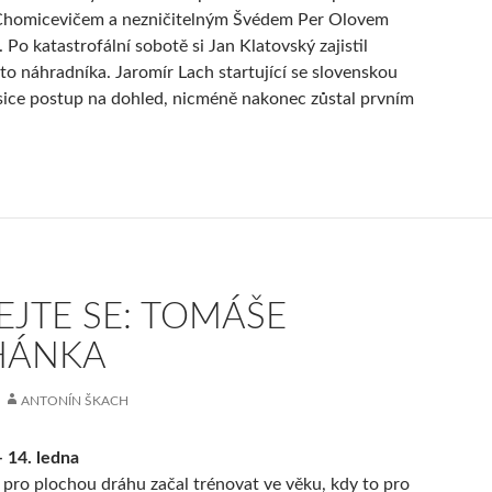
Chomicevičem a nezničitelným Švédem Per Olovem
Po katastrofální sobotě si Jan Klatovský zajistil
to náhradníka. Jaromír Lach startující se slovenskou
 sice postup na dohled, nicméně nakonec zůstal prvním
EJTE SE: TOMÁŠE
HÁNKA
ANTONÍN ŠKACH
 14. ledna
 pro plochou dráhu začal trénovat ve věku, kdy to pro