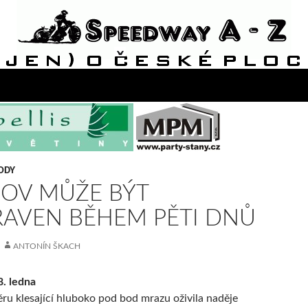
ODY
ŠOV MŮŽE BÝT
RAVEN BĚHEM PĚTI DNŮ
ANTONÍN ŠKACH
8. ledna
ěru klesající hluboko pod bod mrazu oživila naděje