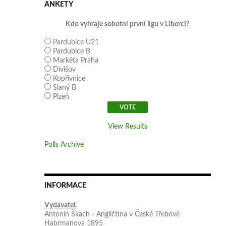
ANKETY
Kdo vyhraje sobotní první ligu v Liberci?
Pardubice U21
Pardubice B
Markéta Praha
Divišov
Kopřivnice
Slaný B
Plzeň
View Results
Polls Archive
INFORMACE
Vydavatel:
Antonín Škach - Angličtina v České Třebové
Habrmanova 1895