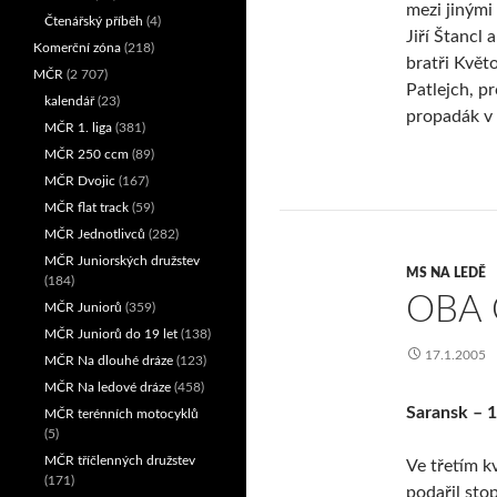
mezi jinými 
Čtenářský příběh
(4)
Jiří Štancl 
Komerční zóna
(218)
bratři Květ
MČR
(2 707)
Patlejch, p
kalendář
(23)
propadák v 
MČR 1. liga
(381)
MČR 250 ccm
(89)
MČR Dvojic
(167)
MČR flat track
(59)
MČR Jednotlivců
(282)
MČR Juniorských družstev
MS NA LEDĚ
(184)
OBA 
MČR Juniorů
(359)
MČR Juniorů do 19 let
(138)
17.1.2005
MČR Na dlouhé dráze
(123)
MČR Na ledové dráze
(458)
Saransk – 1
MČR terénních motocyklů
(5)
MČR tříčlenných družstev
Ve třetím k
(171)
podařil sto