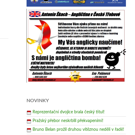
NOVINKY
Reprezentační dvojice brala český titul!
Pražský přebor neskrblil překvapeními!
Bruno Belan prožil druhou vítěznou neděli v řadě!