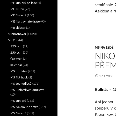
ME Juniorů na ledě
(1)
semifinále.
ME Klubů
(26)
Aakkem a ru
ME Na ledě
(130)
ME Na travnaté dráze
(93)
ME sidecar
(1)
Minirozhovor
(1 020)
MS
(1 844)
125 ccm
(19)
MS NA LEDĚ
250 ccm
(50)
NIKO
flat track
(2)
PŘEM
kalendář
(24)
MS družstev
(281)
17.1.2005
MS flat track
(2)
MS Jednotlivců
(171)
Bollnäs – 1
MS juniorských družstev
(154)
MS Juniorů
(252)
Ani jednou 
MS Na dlouhé dráze
(367)
soupeřů v k
MS Na ledě
(501)
Krasnikov. S