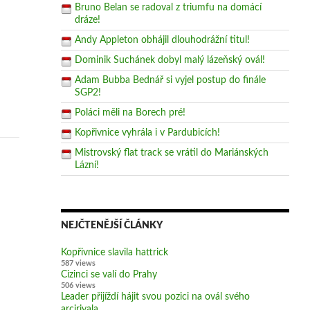
Bruno Belan se radoval z triumfu na domácí
dráze!
Andy Appleton obhájil dlouhodrážní titul!
Dominik Suchánek dobyl malý lázeňský ovál!
Adam Bubba Bednář si vyjel postup do finále
SGP2!
Poláci měli na Borech pré!
Kopřivnice vyhrála i v Pardubicích!
Mistrovský flat track se vrátil do Mariánských
Lázní!
NEJČTENĚJŠÍ ČLÁNKY
Kopřivnice slavila hattrick
587 views
Cizinci se valí do Prahy
506 views
Leader přijíždí hájit svou pozici na ovál svého
arcirivala