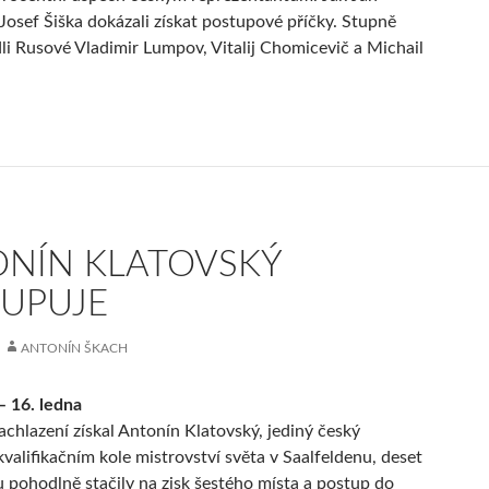
 Josef Šiška dokázali získat postupové příčky. Stupně
dli Rusové Vladimir Lumpov, Vitalij Chomicevič a Michail
NÍN KLATOVSKÝ
UPUJE
ANTONÍN ŠKACH
– 16. ledna
chlazení získal Antonín Klatovský, jediný český
kvalifikačním kole mistrovství světa v Saalfeldenu, deset
 pohodlně stačily na zisk šestého místa a postup do