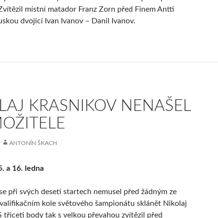
 Zvítězil místní matador Franz Zorn před Finem Antti
skou dvojicí Ivan Ivanov – Danil Ivanov.
LAJ KRASNIKOV NENAŠEL
OŽITELE
ANTONÍN ŠKACH
5. a 16. ledna
se při svých deseti startech nemusel před žádným ze
valifikačním kole světového šampionátu sklánět Nikolaj
 třiceti body tak s velkou převahou zvítězil před