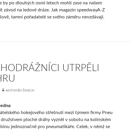
e by po dlouhých osmi letech mohli zase na našem
it závod na ledové dráze. Jak magazín speedwayA-Z
ivišově, tamní pořadatelé se svého záměru nevzdávají.
HODRÁŽNÍCI UTRPĚLI
HRU
ANTONÍN ŠKACH
 ledna
átelského hokejového střetnutí mezi týmem firmy Pneu
a družstvem ploché dráhy vyzněl v sobotu na kolínském
iónu jednoznačně pro pneumatikáře. Celek, v němž se