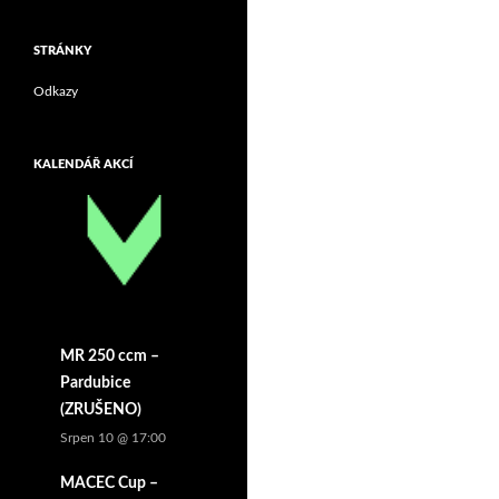
příspěvky
STRÁNKY
Odkazy
KALENDÁŘ AKCÍ
MR 250 ccm –
Pardubice
(ZRUŠENO)
Srpen 10 @ 17:00
MACEC Cup –