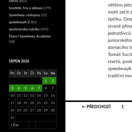
Servis
(862)
většinu jeh
Soutěže, hry a zábava
(279)
mohl začít z
Speedway cestopisy
(25)
špičku. Dne
speedwayA-Z
(82)
straně přine
společenská rubrika
(395)
jednotlivců 
Štancl Speedway Academy
juniorského
(18)
domácího tr
Tomáš Such
startů, pos
SRPEN 2026
speedwayA-Z
Po
Út
St
Čt
Pá
So
Ne
tradiční mo
1
2
3
4
5
6
7
8
9
10
11
12
13
14
15
16
17
18
19
20
21
22
23
← PŘEDCHOZÍ
1
24
25
26
27
28
29
30
Navigace
31
« Čvc
pro