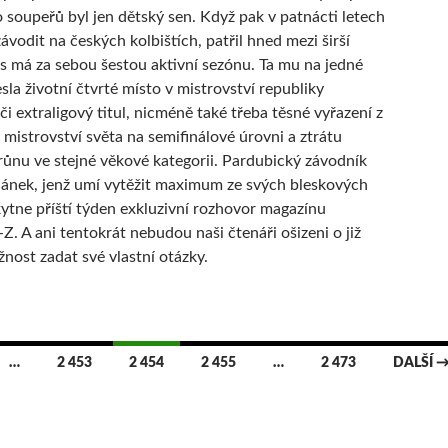
o soupeřů byl jen dětský sen. Když pak v patnácti letech
ávodit na českých kolbištích, patřil hned mezi širší
s má za sebou šestou aktivní sezónu. Ta mu na jedné
sla životní čtvrté místo v mistrovství republiky
či extraligový titul, nicméně také třeba těsné vyřazení z
 mistrovství světa na semifinálové úrovni a ztrátu
ůnu ve stejné věkové kategorii. Pardubický závodník
ánek, jenž umí vytěžit maximum ze svých bleskových
kytne příští týden exkluzivní rozhovor magazínu
. A ani tentokrát nebudou naši čtenáři ošizeni o již
žnost zadat své vlastní otázky.
…
2 453
2 454
2 455
…
2 473
DALŠÍ 