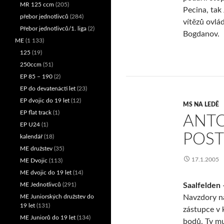
MR 125 ccm
(205)
Pecina, tak
přebor jednotlivců
(284)
vítězů ovlá
Přebor jednotlivců/1. liga
(2)
Bogdanov.
ME
(1 133)
125
(19)
250ccm
(51)
EP 85 – 190
(2)
EP do devatenácti let
(23)
EP dvojic do 19 let
(12)
MS NA LEDĚ
EP flat track
(1)
ANTO
EP U24
(1)
POST
kalendář
(18)
ME družstev
(35)
17.1.2005
ME Dvojic
(113)
ME dvojic do 19 let
(14)
ME Jednotlivců
(291)
Saalfelden 
ME Juniorských družstev do
Navzdory na
19 let
(131)
zástupce v 
ME Juniorů do 19 let
(134)
bodů. Ty mu