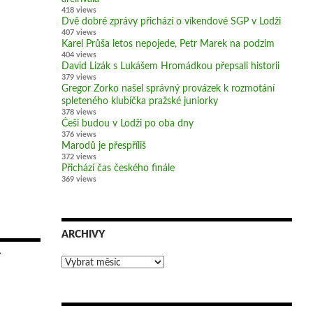
418 views
Dvě dobré zprávy přichází o víkendové SGP v Lodži
407 views
Karel Průša letos nepojede, Petr Marek na podzim
404 views
David Lizák s Lukášem Hromádkou přepsali historii
379 views
Gregor Zorko našel správný provázek k rozmotání
spleteného klubíčka pražské juniorky
378 views
Češi budou v Lodži po oba dny
376 views
Marodů je přespříliš
372 views
Přichází čas českého finále
369 views
ARCHIVY
→
Archivy