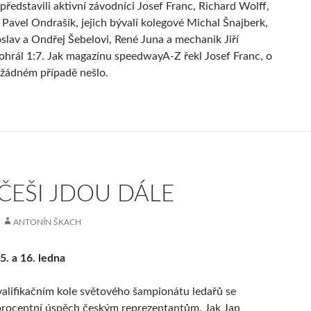
představili aktivní závodníci Josef Franc, Richard Wolff,
a Pavel Ondrašík, jejich bývalí kolegové Michal Šnajberk,
oslav a Ondřej Šebelovi, René Juna a mechanik Jiří
rohrál 1:7. Jak magazínu speedwayA-Z řekl Josef Franc, o
žádném případě nešlo.
ČEŠI JDOU DÁLE
ANTONÍN ŠKACH
5. a 16. ledna
valifikačním kole světového šampionátu ledařů se
procentní úspěch českým reprezentantům. Jak Jan