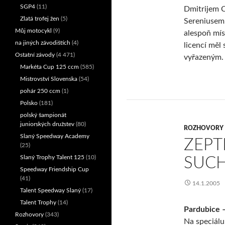
SGP4
(11)
Dmitrijem 
Zlatá trofej žen
(5)
Sereniusem. 
Můj motocykl
(9)
alespoň mís
na jiných závodištích
(4)
licencí měl
Ostatní závody
(4 471)
vyřazeným.
Markéta Cup 125 ccm
(585)
Mistrovství Slovenska
(54)
pohár 250 ccm
(1)
Polsko
(181)
polský šampionát
juniorských družstev
(80)
ROZHOVORY
Slaný Speedway Academy
ZEPT
(25)
Slaný Trophy Talent 125
(10)
SUC
Speedway Friendship Cup
(41)
14.1.2005
Talent Speedway Slaný
(17)
Talent Trophy
(14)
Pardubice –
Rozhovory
(343)
Na speciálu