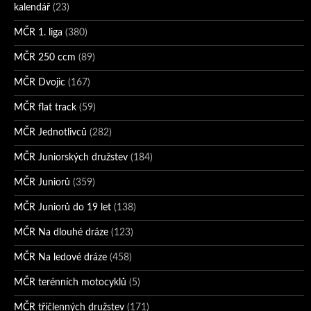
kalendář
(23)
MČR 1. liga
(380)
MČR 250 ccm
(89)
MČR Dvojic
(167)
MČR flat track
(59)
MČR Jednotlivců
(282)
MČR Juniorských družstev
(184)
MČR Juniorů
(359)
MČR Juniorů do 19 let
(138)
MČR Na dlouhé dráze
(123)
MČR Na ledové dráze
(458)
MČR terénních motocyklů
(5)
MČR tříčlenných družstev
(171)