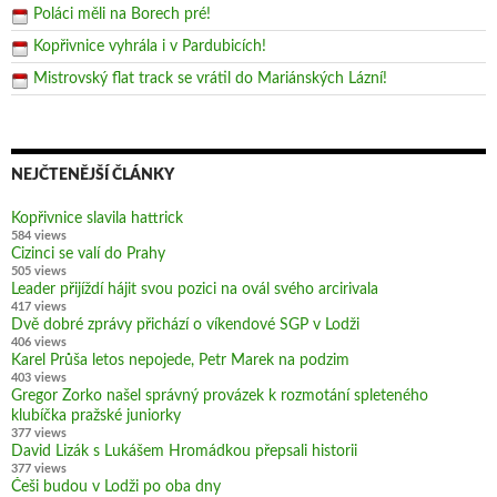
Poláci měli na Borech pré!
Kopřivnice vyhrála i v Pardubicích!
Mistrovský flat track se vrátil do Mariánských Lázní!
NEJČTENĚJŠÍ ČLÁNKY
Kopřivnice slavila hattrick
584 views
Cizinci se valí do Prahy
505 views
Leader přijíždí hájit svou pozici na ovál svého arcirivala
417 views
Dvě dobré zprávy přichází o víkendové SGP v Lodži
406 views
Karel Průša letos nepojede, Petr Marek na podzim
403 views
Gregor Zorko našel správný provázek k rozmotání spleteného
klubíčka pražské juniorky
377 views
David Lizák s Lukášem Hromádkou přepsali historii
377 views
Češi budou v Lodži po oba dny