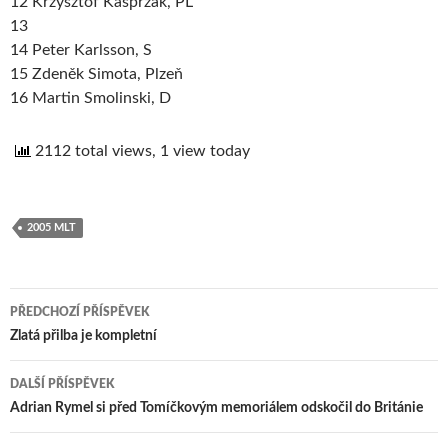
12 Krzysztof Kasprzak, PL
13
14 Peter Karlsson, S
15 Zdeněk Simota, Plzeň
16 Martin Smolinski, D
2112 total views, 1 view today
2005 MLT
PŘEDCHOZÍ PŘÍSPĚVEK
Navigace
Zlatá přilba je kompletní
pro
DALŠÍ PŘÍSPĚVEK
příspěvek
Adrian Rymel si před Tomíčkovým memoriálem odskočil do Británie