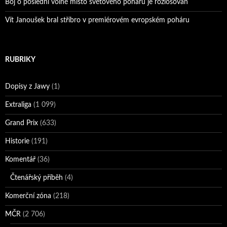
Boj o poslední volné místo světového poháru je rozlosován
Vít Janoušek bral stříbro v premiérovém evropském poháru
RUBRIKY
Dopisy z Jawy
(1)
Extraliga
(1 099)
Grand Prix
(633)
Historie
(191)
Komentář
(36)
Čtenářský příběh
(4)
Komerční zóna
(218)
MČR
(2 706)