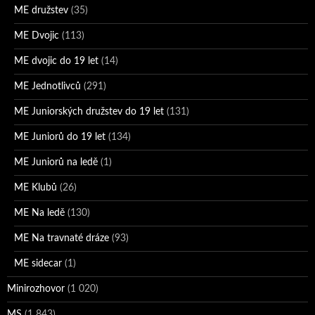
ME družstev
(35)
ME Dvojic
(113)
ME dvojic do 19 let
(14)
ME Jednotlivců
(291)
ME Juniorských družstev do 19 let
(131)
ME Juniorů do 19 let
(134)
ME Juniorů na ledě
(1)
ME Klubů
(26)
ME Na ledě
(130)
ME Na travnaté dráze
(93)
ME sidecar
(1)
Minirozhovor
(1 020)
MS
(1 843)