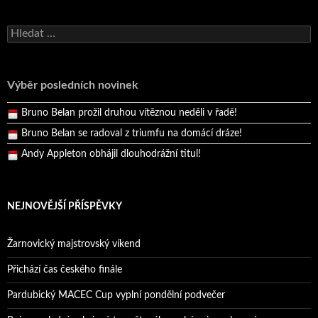
Bruno Belan se radoval z triumfu na domácí dráze!
Vyhledávání
Andy Appleton obhájil dlouhodrážní titul!
Reprezentační dvojice brala český titul!
Výběr posledních novinek
Pražský přebor neskrblil překvapeními!
Bruno Belan prožil druhou vítěznou neděli v řadě!
Bruno Belan se radoval z triumfu na domácí dráze!
Andy Appleton obhájil dlouhodrážní titul!
Reprezentační dvojice brala český titul!
NEJNOVĚJŠÍ PŘÍSPĚVKY
Žarnovický majstrovský víkend
Přichází čas českého finále
Pardubický MACEC Cup vyplní pondělní podvečer