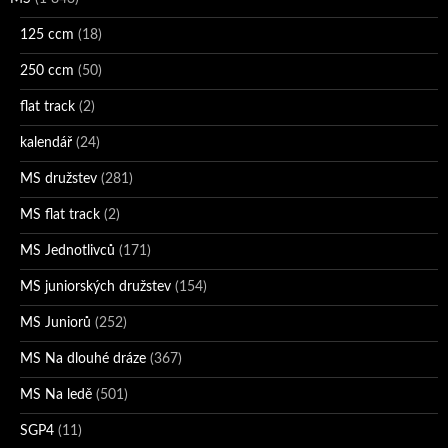
125 ccm
(18)
250 ccm
(50)
flat track
(2)
kalendář
(24)
MS družstev
(281)
MS flat track
(2)
MS Jednotlivců
(171)
MS juniorských družstev
(154)
MS Juniorů
(252)
MS Na dlouhé dráze
(367)
MS Na ledě
(501)
SGP4
(11)