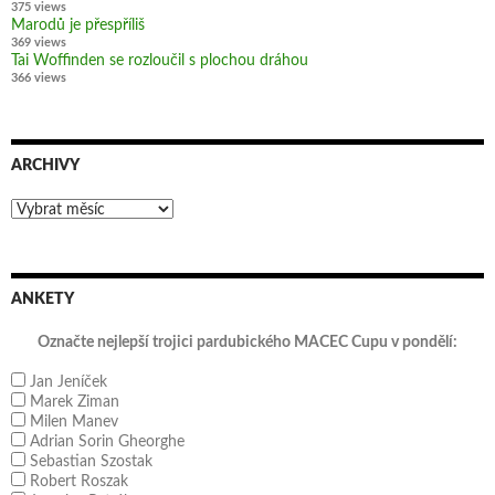
375 views
Marodů je přespříliš
369 views
Tai Woffinden se rozloučil s plochou dráhou
366 views
ARCHIVY
Archivy
ANKETY
Označte nejlepší trojici pardubického MACEC Cupu v pondělí:
Jan Jeníček
Marek Ziman
Milen Manev
Adrian Sorin Gheorghe
Sebastian Szostak
Robert Roszak