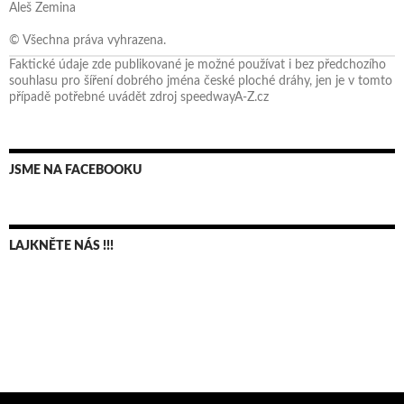
Aleš Zemina
© Všechna práva vyhrazena.
Faktické údaje zde publikované je možné používat i bez předchozího
souhlasu pro šíření dobrého jména české ploché dráhy, jen je v tomto
případě potřebné uvádět zdroj speedwayA-Z.cz
JSME NA FACEBOOKU
LAJKNĚTE NÁS !!!