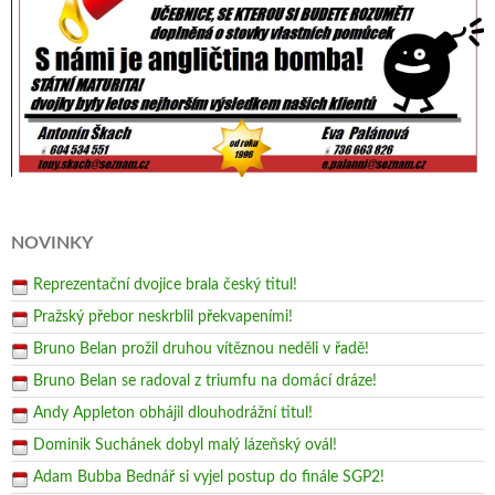
NOVINKY
Reprezentační dvojice brala český titul!
Pražský přebor neskrblil překvapeními!
Bruno Belan prožil druhou vítěznou neděli v řadě!
Bruno Belan se radoval z triumfu na domácí dráze!
Andy Appleton obhájil dlouhodrážní titul!
Dominik Suchánek dobyl malý lázeňský ovál!
Adam Bubba Bednář si vyjel postup do finále SGP2!