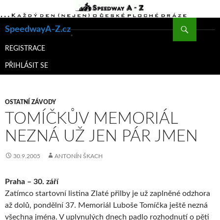
Hledat
SpeedwayA-Z.cz
PŘEJÍT
K
REGISTRACE
OBSAHU
PŘIHLÁSIT SE
WEBU
OSTATNÍ ZÁVODY
TOMÍČKŮV MEMORIÁL
NEZNÁ UŽ JEN PÁR JMEN
30.9.2005
ANTONÍN ŠKACH
Praha – 30. září
Zatímco startovní listina Zlaté přilby je už zaplněné odzhora
až dolů, pondělní 37. Memoriál Luboše Tomíčka ještě nezná
všechna jména. V uplynulých dnech padlo rozhodnutí o pěti