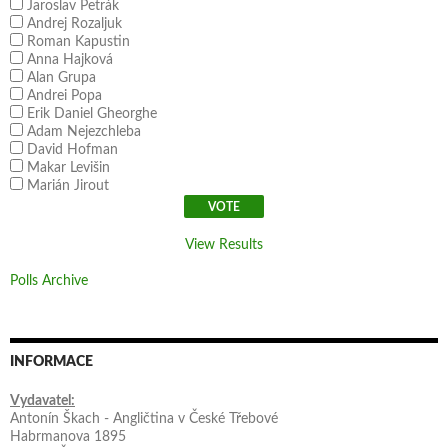
Jaroslav Petrák
Andrej Rozaljuk
Roman Kapustin
Anna Hajková
Alan Grupa
Andrei Popa
Erik Daniel Gheorghe
Adam Nejezchleba
David Hofman
Makar Levišin
Marián Jirout
View Results
Polls Archive
INFORMACE
Vydavatel:
Antonín Škach - Angličtina v České Třebové
Habrmanova 1895