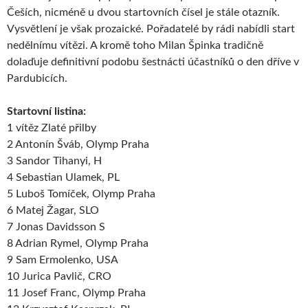
Češích, nicméně u dvou startovních čísel je stále otazník.
Vysvětlení je však prozaické. Pořadatelé by rádi nabídli start
nedělnímu vítězi. A kromě toho Milan Špinka tradičně
dolaďuje definitivní podobu šestnácti účastníků o den dříve v
Pardubicích.
Startovní listina:
1 vítěz Zlaté přilby
2 Antonín Šváb, Olymp Praha
3 Sandor Tihanyi, H
4 Sebastian Ulamek, PL
5 Luboš Tomíček, Olymp Praha
6 Matej Žagar, SLO
7 Jonas Davidsson S
8 Adrian Rymel, Olymp Praha
9 Sam Ermolenko, USA
10 Jurica Pavlič, CRO
11 Josef Franc, Olymp Praha