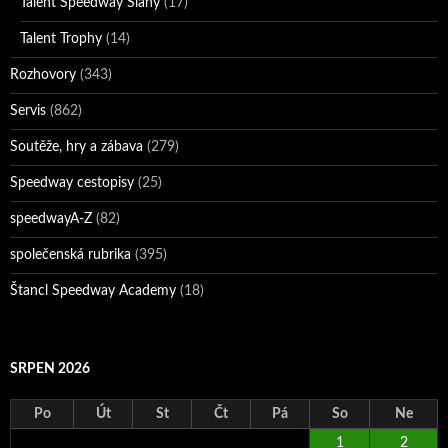
Talent Speedway Slaný
(17)
Talent Trophy
(14)
Rozhovory
(343)
Servis
(862)
Soutěže, hry a zábava
(279)
Speedway cestopisy
(25)
speedwayA-Z
(82)
společenská rubrika
(395)
Štancl Speedway Academy
(18)
SRPEN 2026
Po
Út
St
Čt
Pá
So
Ne
1
2