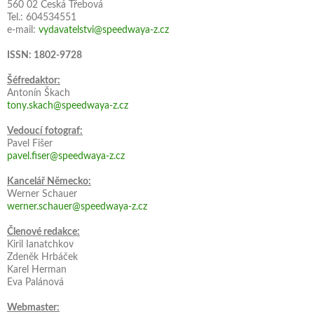
560 02 Česká Třebová
Tel.: 604534551
e-mail:
vydavatelstvi@speedwaya-z.cz
ISSN: 1802-9728
Šéfredaktor:
Antonín Škach
tony.skach@speedwaya-z.cz
Vedoucí fotograf:
Pavel Fišer
pavel.fiser@speedwaya-z.cz
Kancelář Německo:
Werner Schauer
werner.schauer@speedwaya-z.cz
Členové redakce:
Kiril Ianatchkov
Zdeněk Hrbáček
Karel Herman
Eva Palánová
Webmaster: