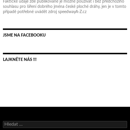
Faktické údaje zde publikované je možné používat i bez předchozího
souhlasu pro šíření dobrého jména české ploché dráhy, jen je v tomto
případě potřebné uvádět zdroj speedwayA-Z.cz
JSME NA FACEBOOKU
LAJKNĚTE NÁS !!!
Bruno Belan se radoval z triumfu na domácí dráze!
Vyhledávání