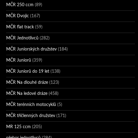
MČR 250 ccm
(89)
MČR Dvojic
(167)
MČR flat track
(59)
MČR Jednotlivců
(282)
MČR Juniorských družstev
(184)
MČR Juniorů
(359)
MČR Juniorů do 19 let
(138)
MČR Na dlouhé dráze
(123)
MČR Na ledové dráze
(458)
MČR terénních motocyklů
(5)
MČR tříčlenných družstev
(171)
MR 125 ccm
(205)