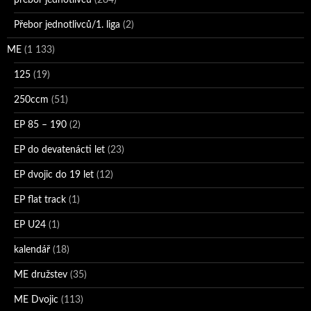
přebor jednotlivců
(284)
Přebor jednotlivců/1. liga
(2)
ME
(1 133)
125
(19)
250ccm
(51)
EP 85 – 190
(2)
EP do devatenácti let
(23)
EP dvojic do 19 let
(12)
EP flat track
(1)
EP U24
(1)
kalendář
(18)
ME družstev
(35)
ME Dvojic
(113)