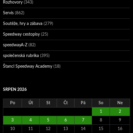
Rozhovory
(343)
Servis
(862)
Soutěže, hry a zábava
(279)
Speedway cestopisy
(25)
speedwayA-Z
(82)
společenská rubrika
(395)
Štancl Speedway Academy
(18)
SRPEN 2026
Po
Út
St
Čt
Pá
So
Ne
1
2
3
4
5
6
7
8
9
10
11
12
13
14
15
16