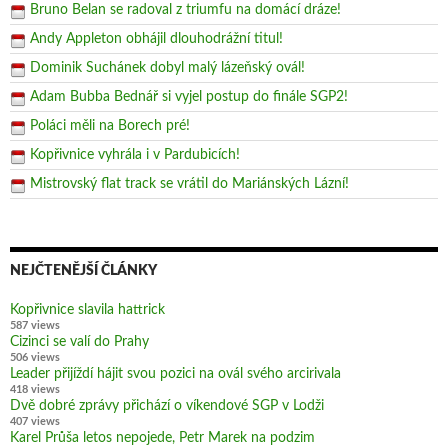
Bruno Belan se radoval z triumfu na domácí dráze!
Andy Appleton obhájil dlouhodrážní titul!
Dominik Suchánek dobyl malý lázeňský ovál!
Adam Bubba Bednář si vyjel postup do finále SGP2!
Poláci měli na Borech pré!
Kopřivnice vyhrála i v Pardubicích!
Mistrovský flat track se vrátil do Mariánských Lázní!
NEJČTENĚJŠÍ ČLÁNKY
Kopřivnice slavila hattrick
587 views
Cizinci se valí do Prahy
506 views
Leader přijíždí hájit svou pozici na ovál svého arcirivala
418 views
Dvě dobré zprávy přichází o víkendové SGP v Lodži
407 views
Karel Průša letos nepojede, Petr Marek na podzim