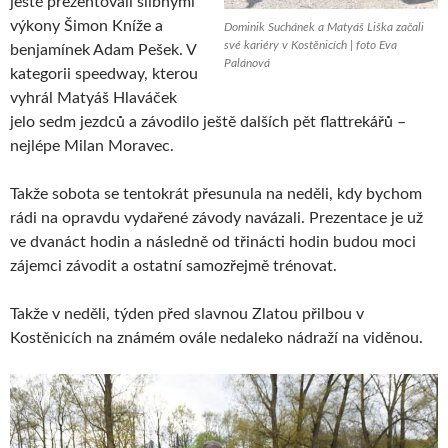
ještě prezentovali slibnými
výkony Šimon Kníže a
Dominik Suchánek a Matyáš Liška začali
své kariéry v Kostěnicích | foto Eva
benjamínek Adam Pešek. V
Palánová
kategorii speedway, kterou
vyhrál Matyáš Hlaváček
jelo sedm jezdců a závodilo ještě dalších pět flattrekářů –
nejlépe Milan Moravec.
Takže sobota se tentokrát přesunula na neděli, kdy bychom
rádi na opravdu vydařené závody navázali. Prezentace je už
ve dvanáct hodin a následně od třinácti hodin budou moci
zájemci závodit a ostatní samozřejmě trénovat.
Takže v neděli, týden před slavnou Zlatou přilbou v
Kostěnicích na známém ovále nedaleko nádraží na viděnou.