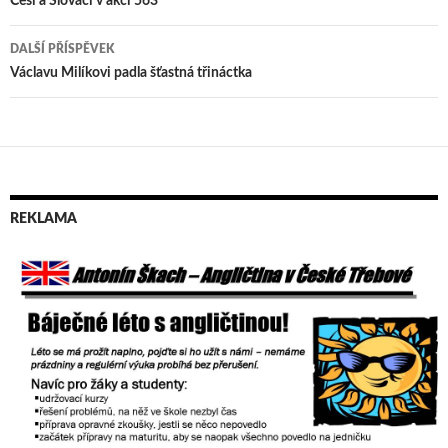
Navigace
Češi a Slováci v akci 563
pro
DALŠÍ PŘÍSPĚVEK
příspěvek
Václavu Milíkovi padla šťastná třináctka
REKLAMA