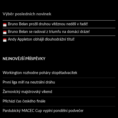
Andy Appleton obhájil dlouhodrážní titul!
Reprezentační dvojice brala český titul!
Výběr posledních novinek
Pražský přebor neskrblil překvapeními!
Bruno Belan prožil druhou vítěznou neděli v řadě!
Bruno Belan se radoval z triumfu na domácí dráze!
Andy Appleton obhájil dlouhodrážní titul!
Reprezentační dvojice brala český titul!
NEJNOVĚJŠÍ PŘÍSPĚVKY
Workington rozhodne poháry stopětadvacítek
První liga míří na neutrální dráhu
Žarnovický majstrovský víkend
Přichází čas českého finále
Pardubický MACEC Cup vyplní pondělní podvečer