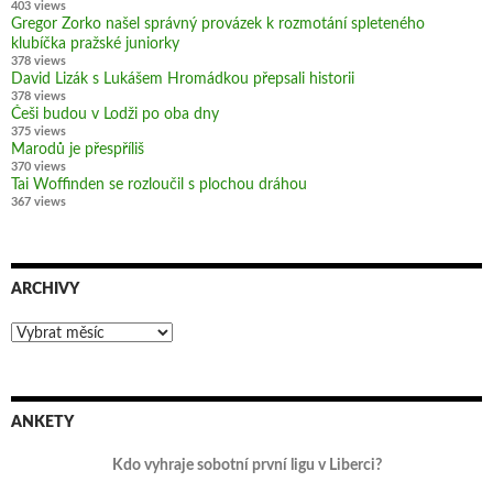
403 views
Gregor Zorko našel správný provázek k rozmotání spleteného
klubíčka pražské juniorky
378 views
David Lizák s Lukášem Hromádkou přepsali historii
378 views
Češi budou v Lodži po oba dny
375 views
Marodů je přespříliš
370 views
Tai Woffinden se rozloučil s plochou dráhou
367 views
ARCHIVY
Archivy
ANKETY
Kdo vyhraje sobotní první ligu v Liberci?