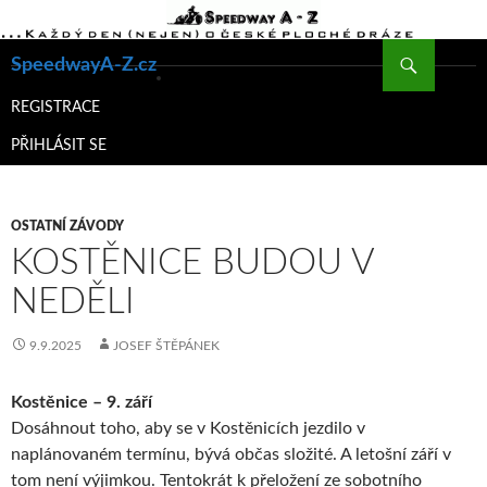
Hledat
SpeedwayA-Z.cz
PŘEJÍT
K
REGISTRACE
OBSAHU
PŘIHLÁSIT SE
WEBU
OSTATNÍ ZÁVODY
KOSTĚNICE BUDOU V
NEDĚLI
9.9.2025
JOSEF ŠTĚPÁNEK
Kostěnice – 9. září
Dosáhnout toho, aby se v Kostěnicích jezdilo v
naplánovaném termínu, bývá občas složité. A letošní září v
tom není výjimkou. Tentokrát k přeložení ze sobotního