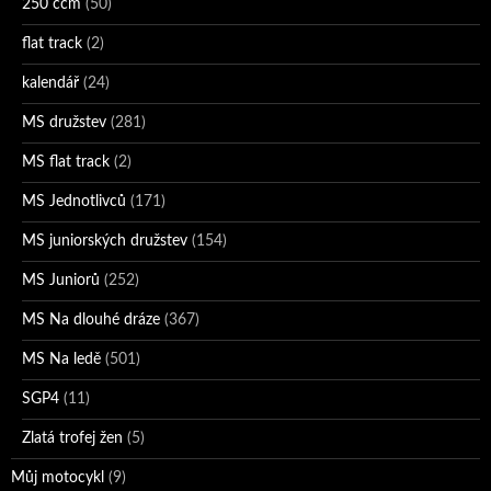
250 ccm
(50)
flat track
(2)
kalendář
(24)
MS družstev
(281)
MS flat track
(2)
MS Jednotlivců
(171)
MS juniorských družstev
(154)
MS Juniorů
(252)
MS Na dlouhé dráze
(367)
MS Na ledě
(501)
SGP4
(11)
Zlatá trofej žen
(5)
Můj motocykl
(9)