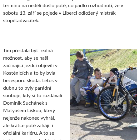
termínu na neděli došlo poté, co padlo rozhodnutí, že v
sobotu 13. září se pojede v Liberci odložený mistrák
stopětadvacítek.
Tím přestala být reálná
možnost, aby se naši
začínající jezdci objevili v
Kostěnicích a to by byla
bezesporu škoda. Letos v
dubnu to byly parádní
souboje, kdy si to rozdávali
Dominik Suchánek s
Matyášem Liškou, který
nejenže nakonec vyhrál,
ale krátce poté zahájil i
oficiální kariéru. A to se