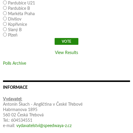
Pardubice U21
Pardubice B
Markéta Praha
Divišov
Kopřivnice
Slaný B
Plzeň
View Results
Polls Archive
INFORMACE
Vydavatel:
Antonín Škach - Angličtina v České Třebové
Habrmanova 1895
560 02 Česká Třebová
Tel.: 604534551
e-mail:
vydavatelstvi@speedwaya-z.cz