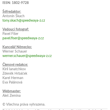
ISSN: 1802-9728
Šéfredaktor:
Antonín Škach
tony.skach@speedwaya-z.cz
Vedoucí fotograf:
Pavel Fišer
pavel.fiser@speedwaya-z.cz
Kancelář Německo:
Werner Schauer
werner.schauer@speedwaya-z.cz
Členové redakce:
Kiril Ianatchkov
Zdeněk Hrbáček
Karel Herman
Eva Palánová
Webmaster:
Aleš Zemina
© Všechna práva vyhrazena.