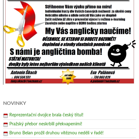
NOVINKY
Reprezentační dvojice brala český titul!
Pražský přebor neskrblil překvapeními!
Bruno Belan prožil druhou vítěznou neděli v řadě!