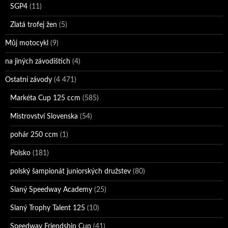
SGP4
(11)
Zlatá trofej žen
(5)
Můj motocykl
(9)
na jiných závodištích
(4)
Ostatní závody
(4 471)
Markéta Cup 125 ccm
(585)
Mistrovství Slovenska
(54)
pohár 250 ccm
(1)
Polsko
(181)
polský šampionát juniorských družstev
(80)
Slaný Speedway Academy
(25)
Slaný Trophy Talent 125
(10)
Speedway Friendship Cup
(41)