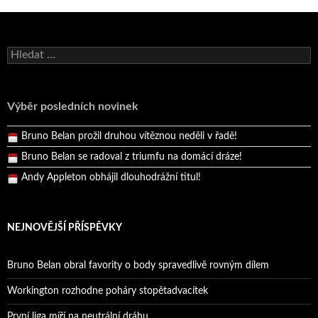
Bruno Belan se radoval z triumfu na domácí dráze!
Vyhledávání
Andy Appleton obhájil dlouhodrážní titul!
Reprezentační dvojice brala český titul!
Výběr posledních novinek
Pražský přebor neskrblil překvapeními!
Bruno Belan prožil druhou vítěznou neděli v řadě!
Bruno Belan se radoval z triumfu na domácí dráze!
Andy Appleton obhájil dlouhodrážní titul!
Reprezentační dvojice brala český titul!
NEJNOVĚJŠÍ PŘÍSPĚVKY
Bruno Belan obral favority o body spravedlivě rovným dílem
Workington rozhodne poháry stopětadvacítek
První liga míří na neutrální dráhu