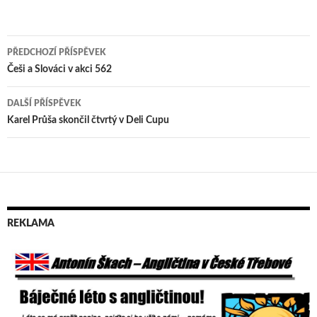
PŘEDCHOZÍ PŘÍSPĚVEK
Navigace
Češi a Slováci v akci 562
pro
DALŠÍ PŘÍSPĚVEK
příspěvek
Karel Průša skončil čtvrtý v Deli Cupu
REKLAMA