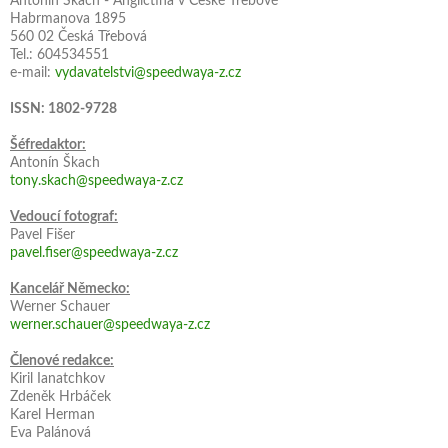
Antonín Škach - Angličtina v České Třebové
Habrmanova 1895
560 02 Česká Třebová
Tel.: 604534551
e-mail:
vydavatelstvi@speedwaya-z.cz
ISSN: 1802-9728
Šéfredaktor:
Antonín Škach
tony.skach@speedwaya-z.cz
Vedoucí fotograf:
Pavel Fišer
pavel.fiser@speedwaya-z.cz
Kancelář Německo:
Werner Schauer
werner.schauer@speedwaya-z.cz
Členové redakce:
Kiril Ianatchkov
Zdeněk Hrbáček
Karel Herman
Eva Palánová