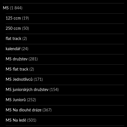
MS
(1 844)
125 ccm
(19)
250 ccm
(50)
flat track
(2)
kalendář
(24)
MS družstev
(281)
MS flat track
(2)
MS Jednotlivců
(171)
MS juniorských družstev
(154)
MS Juniorů
(252)
MS Na dlouhé dráze
(367)
MS Na ledě
(501)