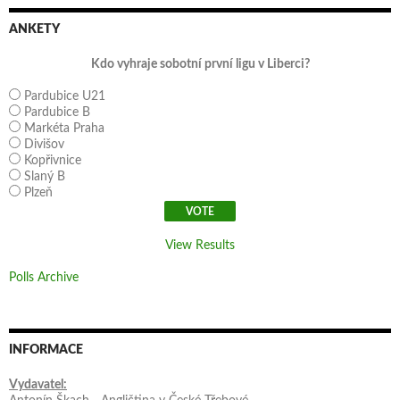
ANKETY
Kdo vyhraje sobotní první ligu v Liberci?
Pardubice U21
Pardubice B
Markéta Praha
Divišov
Kopřivnice
Slaný B
Plzeň
View Results
Polls Archive
INFORMACE
Vydavatel: