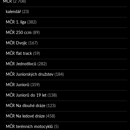
MČR
(2 708)
kalendář
(23)
MČR 1. liga
(382)
MČR 250 ccm
(89)
MČR Dvojic
(167)
MČR flat track
(59)
MČR Jednotlivců
(282)
MČR Juniorských družstev
(184)
MČR Juniorů
(359)
MČR Juniorů do 19 let
(138)
MČR Na dlouhé dráze
(123)
MČR Na ledové dráze
(458)
MČR terénních motocyklů
(5)