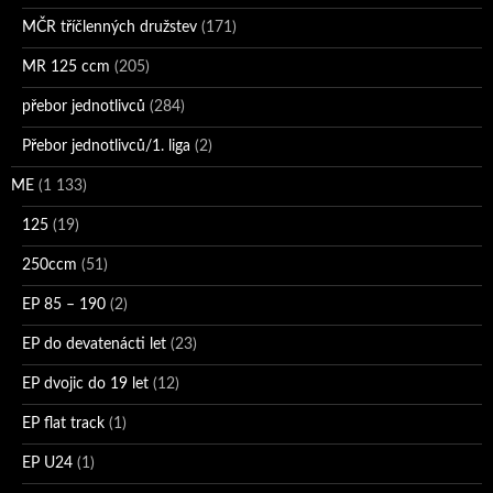
MČR tříčlenných družstev
(171)
MR 125 ccm
(205)
přebor jednotlivců
(284)
Přebor jednotlivců/1. liga
(2)
ME
(1 133)
125
(19)
250ccm
(51)
EP 85 – 190
(2)
EP do devatenácti let
(23)
EP dvojic do 19 let
(12)
EP flat track
(1)
EP U24
(1)