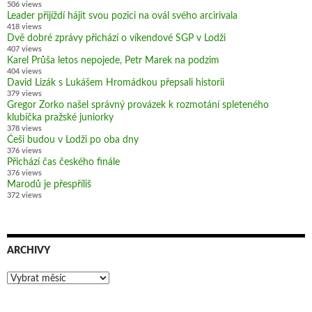
506 views
Leader přijíždí hájit svou pozici na ovál svého arcirivala
418 views
Dvě dobré zprávy přichází o víkendové SGP v Lodži
407 views
Karel Průša letos nepojede, Petr Marek na podzim
404 views
David Lizák s Lukášem Hromádkou přepsali historii
379 views
Gregor Zorko našel správný provázek k rozmotání spleteného
klubíčka pražské juniorky
378 views
Češi budou v Lodži po oba dny
376 views
Přichází čas českého finále
376 views
Marodů je přespříliš
372 views
ARCHIVY
Archivy