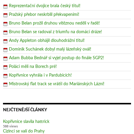
Reprezentační dvojice brala český titul!
Pražský přebor neskrblil překvapeními!
Bruno Belan prožil druhou vítěznou neděli v řadě!
Bruno Belan se radoval z triumfu na domácí dráze!
Andy Appleton obhájil dlouhodrážní titul!
Dominik Suchánek dobyl malý lázeňský ovál!
Adam Bubba Bednář si vyjel postup do finále SGP2!
Poláci měli na Borech pré!
Kopřivnice vyhrála i v Pardubicích!
Mistrovský flat track se vrátil do Mariánských Lázní!
NEJČTENĚJŠÍ ČLÁNKY
Kopřivnice slavila hattrick
588 views
Cizinci se valí do Prahy