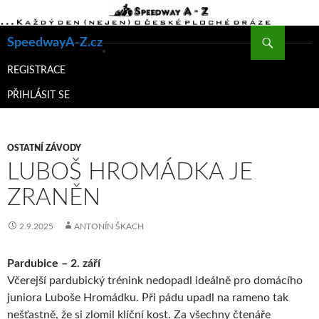
Hledat
SpeedwayA-Z.cz
PŘEJÍT
K
REGISTRACE
OBSAHU
PŘIHLÁSIT SE
WEBU
OSTATNÍ ZÁVODY
LUBOŠ HROMÁDKA JE
ZRANĚN
2.9.2025
ANTONÍN ŠKACH
Pardubice – 2. září
Včerejší pardubický trénink nedopadl ideálně pro domácího
juniora Luboše Hromádku. Při pádu upadl na rameno tak
nešťastně, že si zlomil klíční kost. Za všechny čtenáře