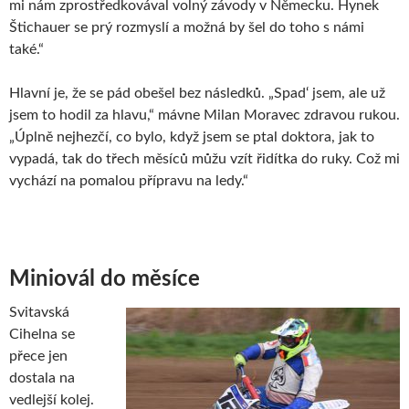
mi nám zprostředkovával volný závody v Německu. Hynek
Štichauer se prý rozmyslí a možná by šel do toho s námi
také.“
Hlavní je, že se pád obešel bez následků. „Spad‘ jsem, ale už
jsem to hodil za hlavu,“ mávne Milan Moravec zdravou rukou.
„Úplně nejhezčí, co bylo, když jsem se ptal doktora, jak to
vypadá, tak do třech měsíců můžu vzít řidítka do ruky. Což mi
vychází na pomalou přípravu na ledy.“
Miniovál do měsíce
Svitavská
Cihelna se
přece jen
dostala na
vedlejší kolej.