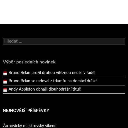
Bruno Belan se radoval z triumfu na domácí dráze!
Vyhledávání
Andy Appleton obhájil dlouhodrážní titul!
Reprezentační dvojice brala český titul!
Pražský přebor neskrblil překvapeními!
Výběr posledních novinek
Bruno Belan prožil druhou vítěznou neděli v řadě!
Bruno Belan se radoval z triumfu na domácí dráze!
Andy Appleton obhájil dlouhodrážní titul!
Reprezentační dvojice brala český titul!
NEJNOVĚJŠÍ PŘÍSPĚVKY
Žarnovický majstrovský víkend