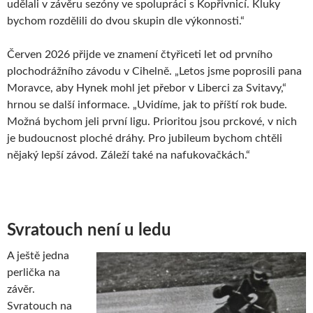
udělali v závěru sezóny ve spolupráci s Kopřivnicí. Kluky
bychom rozdělili do dvou skupin dle výkonnosti.“
Červen 2026 přijde ve znamení čtyřiceti let od prvního
plochodrážního závodu v Cihelně. „Letos jsme poprosili pana
Moravce, aby Hynek mohl jet přebor v Liberci za Svitavy,“
hrnou se další informace. „Uvidíme, jak to příští rok bude.
Možná bychom jeli první ligu. Prioritou jsou prckové, v nich
je budoucnost ploché dráhy. Pro jubileum bychom chtěli
nějaký lepší závod. Záleží také na nafukovačkách.“
Svratouch není u ledu
A ještě jedna
perlička na
závěr.
Svratouch na