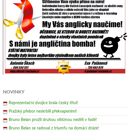
NOVINKY
Reprezentační dvojice brala český titul!
Pražský přebor neskrblil překvapeními!
Bruno Belan prožil druhou vítěznou neděli v řadě!
Bruno Belan se radoval z triumfu na domácí dráze!