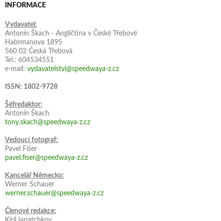
INFORMACE
Vydavatel:
Antonín Škach - Angličtina v České Třebové
Habrmanova 1895
560 02 Česká Třebová
Tel.: 604534551
e-mail:
vydavatelstvi@speedwaya-z.cz
ISSN: 1802-9728
Šéfredaktor:
Antonín Škach
tony.skach@speedwaya-z.cz
Vedoucí fotograf:
Pavel Fišer
pavel.fiser@speedwaya-z.cz
Kancelář Německo:
Werner Schauer
werner.schauer@speedwaya-z.cz
Členové redakce:
Kiril Ianatchkov