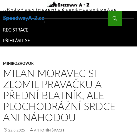
Hledat
SpeedwayA-Z.cz
PŘEJÍT
K
REGISTRACE
OBSAHU
PŘIHLÁSIT SE
WEBU
MINIROZHOVOR
MILAN MORAVEC SI
ZLOMIL PRAVAČKU A
PŘEDNÍ BLATNÍK, ALE
PLOCHODRÁŽNÍ SRDCE
ANI NÁHODOU
22.8.2025
ANTONÍN ŠKACH