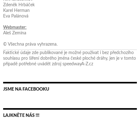
Zdeněk Hrbáček
Karel Herman
Eva Palánová
Webmaster:
Aleš Zemina
© Všechna práva vyhrazena.
Faktické údaje zde publikované je možné používat i bez předchozího
souhlasu pro šíření dobrého jména české ploché dráhy, jen je v tomto
případě potřebné uvádět zdroj speedwayA-Z.cz
JSME NA FACEBOOKU
LAJKNĚTE NÁS !!!