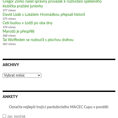
Gregor Zorko našel správný provázek k rozmotání spleteného
klubíčka pražské juniorky
377 views
David Lizák s Lukášem Hromádkou přepsali historii
375 views
Češi budou v Lodži po oba dny
374 views
Marodů je přespříliš
368 views
Tai Woffinden se rozloučil s plochou dráhou
365 views
ARCHIVY
Archivy
ANKETY
Označte nejlepší trojici pardubického MACEC Cupu v pondělí:
Jan Jeníček