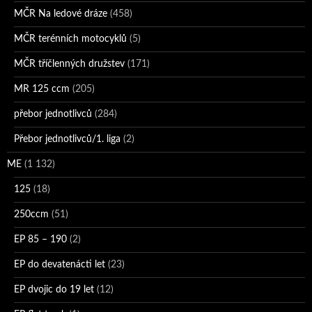
MČR Na ledové dráze
(458)
MČR terénních motocyklů
(5)
MČR tříčlenných družstev
(171)
MR 125 ccm
(205)
přebor jednotlivců
(284)
Přebor jednotlivců/1. liga
(2)
ME
(1 132)
125
(18)
250ccm
(51)
EP 85 – 190
(2)
EP do devatenácti let
(23)
EP dvojic do 19 let
(12)