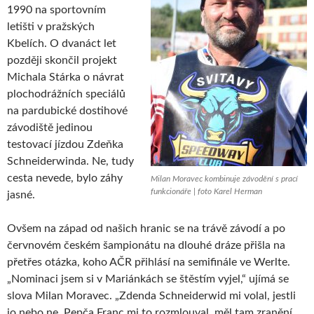
1990 na sportovním
letišti v pražských
Kbelích. O dvanáct let
později skončil projekt
Michala Stárka o návrat
plochodrážních speciálů
na pardubické dostihové
závodiště jedinou
testovací jízdou Zdeňka
Schneiderwinda. Ne, tudy
cesta nevede, bylo záhy
Milan Moravec kombinuje závodění s prací
funkcionáře | foto Karel Herman
jasné.
Ovšem na západ od našich hranic se na trávě závodí a po
červnovém českém šampionátu na dlouhé dráze přišla na
přetřes otázka, koho AČR přihlásí na semifinále ve Werlte.
„Nominaci jsem si v Mariánkách se štěstím vyjel,“ ujímá se
slova Milan Moravec. „Zdenda Schneiderwid mi volal, jestli
jo nebo ne. Pepča Franc mi to rozmlouval, měl tam zranění.