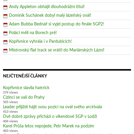
Andy Appleton obhájil dlouhodrážní titul!
Dominik Suchánek dobyl malý lázeňský ovál!
Adam Bubba Bednář si vyjel postup do finále SGP2!
Poláci měli na Borech pré!
Kopřivnice vyhrála i v Pardubicích!
Mistrovský flat track se vrátil do Mariánských Lázní!
NEJČTENĚJŠÍ ČLÁNKY
Kopřivnice slavila hattrick
579 views
Cizinci se valí do Prahy
505 views
Leader přijíždí hájit svou pozici na ovál svého arcirivala
413 views
Dvě dobré zprávy přichází o víkendové SGP v Lodži
404 views
Karel Průša letos nepojede, Petr Marek na podzim
403 views