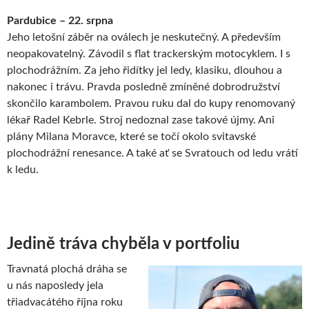
Pardubice – 22. srpna
Jeho letošní záběr na oválech je neskutečný. A především
neopakovatelný. Závodil s flat trackerským motocyklem. I s
plochodrážním. Za jeho řidítky jel ledy, klasiku, dlouhou a
nakonec i trávu. Pravda posledně zmíněné dobrodružství
skončilo karambolem. Pravou ruku dal do kupy renomovaný
lékař Radel Kebrle. Stroj nedoznal zase takové újmy. Ani
plány Milana Moravce, které se točí okolo svitavské
plochodrážní renesance. A také ať se Svratouch od ledu vrátí
k ledu.
Jedině tráva chyběla v portfoliu
Travnatá plochá dráha se
u nás naposledy jela
třiadvacátého října roku