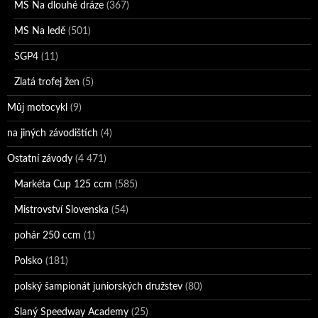
MS Na dlouhé dráze
(367)
MS Na ledě
(501)
SGP4
(11)
Zlatá trofej žen
(5)
Můj motocykl
(9)
na jiných závodištích
(4)
Ostatní závody
(4 471)
Markéta Cup 125 ccm
(585)
Mistrovství Slovenska
(54)
pohár 250 ccm
(1)
Polsko
(181)
polský šampionát juniorských družstev
(80)
Slaný Speedway Academy
(25)