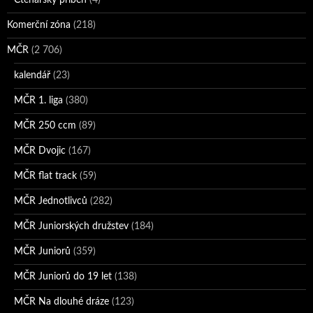
Čtenářský příběh
(4)
Komerční zóna
(218)
MČR
(2 706)
kalendář
(23)
MČR 1. liga
(380)
MČR 250 ccm
(89)
MČR Dvojic
(167)
MČR flat track
(59)
MČR Jednotlivců
(282)
MČR Juniorských družstev
(184)
MČR Juniorů
(359)
MČR Juniorů do 19 let
(138)
MČR Na dlouhé dráze
(123)