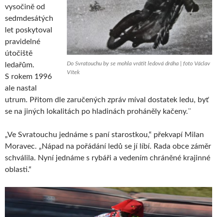
vysočině od
sedmdesátých
let poskytoval
pravidelné
útočiště
Do Svratouchu by se mohla vrátit ledová dráha | foto Václav
ledařům.
Vítek
S rokem 1996
ale nastal
utrum. Přitom dle zaručených zpráv míval dostatek ledu, byť
se na jiných lokalitách po hladinách proháněly kačeny.¨
„Ve Svratouchu jednáme s paní starostkou,“ překvapí Milan
Moravec. „Nápad na pořádání ledů se jí líbí. Rada obce záměr
schválila. Nyní jednáme s rybáři a vedením chráněné krajinné
oblasti.“