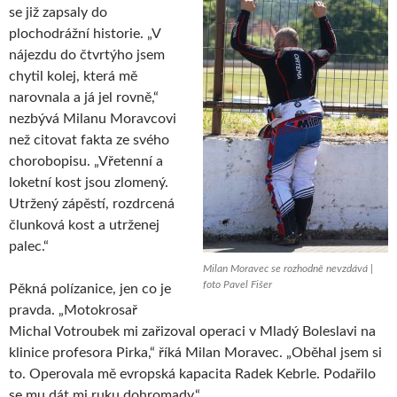
se již zapsaly do
plochodrážní historie. „V
nájezdu do čtvrtýho jsem
chytil kolej, která mě
narovnala a já jel rovně,“
nezbývá Milanu Moravcovi
než citovat fakta ze svého
chorobopisu. „Vřetenní a
loketní kost jsou zlomený.
Utržený zápěstí, rozdrcená
člunková kost a utrženej
palec.“
Milan Moravec se rozhodně nevzdává |
foto Pavel Fišer
Pěkná polízanice, jen co je
pravda. „Motokrosař
Michal Votroubek mi zařizoval operaci v Mladý Boleslavi na
klinice profesora Pirka,“ říká Milan Moravec. „Oběhal jsem si
to. Operovala mě evropská kapacita Radek Kebrle. Podařilo
se mu dát mi ruku dohromady.“