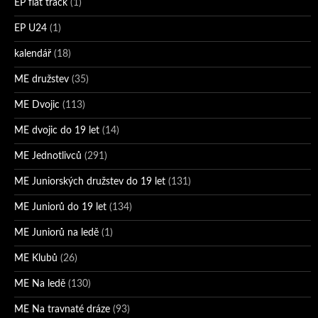
EP flat track
(1)
EP U24
(1)
kalendář
(18)
ME družstev
(35)
ME Dvojic
(113)
ME dvojic do 19 let
(14)
ME Jednotlivců
(291)
ME Juniorských družstev do 19 let
(131)
ME Juniorů do 19 let
(134)
ME Juniorů na ledě
(1)
ME Klubů
(26)
ME Na ledě
(130)
ME Na travnaté dráze
(93)