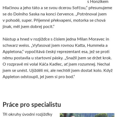
s Honzíkem
Hlačinou a jeho táto a se svou dcerou Sofčou,“ přesunujeme
se do Dolního Saska na konci července. „Potrénoval jsem
v pohodě, super. Příjemné překvapení, motorka se chová
jinak, měl jsem dobrej pocit.“
Nástup a hned v rozjížďce s číslem jedna Milan Moravec in
schwarz weiss. „Vyfasoval jsem rovnou Katta, Hummela a
Appletona,“ vypočítává český reprezentant esa, jež se proti
němu postavila u startovní pásky. „Snažil jsem se držet krok.
O rozpravě mi volal Káča Kadlec, ať jsem rozumnej. Nechal
jsem se unést. Ujížděli mi, ale nechtěl jsem dostat kolo. Když
Appleton odstoupil, jel jsem si pro bod.“
Práce pro specialistu
Tři okruhy úvodní rozjížďky