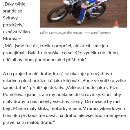
„Díky týhle
srandě se
Svitavy
pozdržely,“
uznává Milan
Milan Moravec při flat tracku | foto Karel Herman
Moravec.
„Měli jsme fesťák, trošku propršel, ale areál jsme jen
pronajímali. Byla to zkouška, co se týče výdělku do klubu,
udělali bychom podobnou akci příští rok.“
A co projekt malé dráhy, která se ukazuje pro výchovu
mladých plochodrážníků jako klíčová? „Bude ve vnitřku velké
samostatně,“ přibližuje detaily. „Velikostí bude jako v Plzni.
Poměřovali jsme ji, ale my uděláme delší rovinky. Chci, aby
malý dráhy u nás nebyly všechny stejný. Do měsíce by měl
bejt. Máme malý kluky, motorky máme. V rámci víkendových
tréninků je zkoušíme dávat na dráhu, ale všechno směřujeme
právě na tu malou dráhu.“