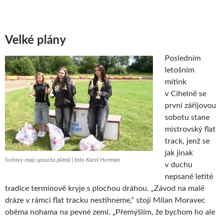
Velké plány
Posledním
letošním
mítink
v Cihelně se
první zářijovou
sobotu stane
mistrovský flat
track, jenž se
jak jinak
Svitavy mají spousta plánů | foto Karel Herman
v duchu
nepsané letité
tradice termínově kryje s plochou dráhou. „Závod na malé
dráze v rámci flat tracku nestihneme,“ stojí Milan Moravec
oběma nohama na pevné zemi. „Přemýšlím, že bychom ho ale