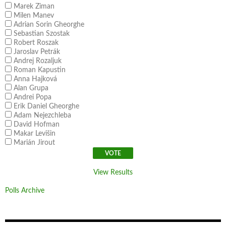
Marek Ziman
Milen Manev
Adrian Sorin Gheorghe
Sebastian Szostak
Robert Roszak
Jaroslav Petrák
Andrej Rozaljuk
Roman Kapustin
Anna Hajková
Alan Grupa
Andrei Popa
Erik Daniel Gheorghe
Adam Nejezchleba
David Hofman
Makar Levišin
Marián Jirout
View Results
Polls Archive