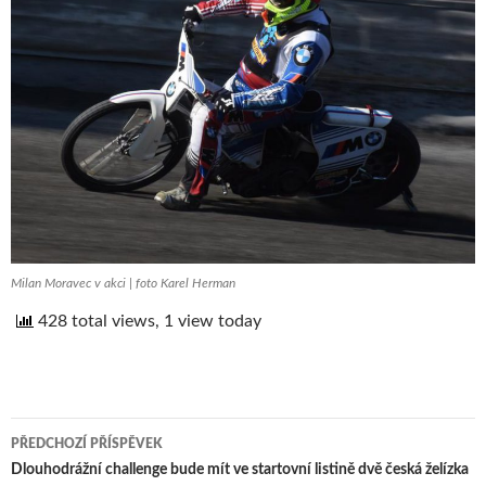
Milan Moravec v akci | foto Karel Herman
428 total views, 1 view today
PŘEDCHOZÍ PŘÍSPĚVEK
Navigace
Dlouhodrážní challenge bude mít ve startovní listině dvě česká želízka