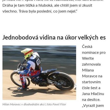
Dráha je tam těžká a hluboká, ale chtěl jsem si zkusit
všechno. Tráva byla poslední, co jsem nejel.“
Jednobodová vidina na úkor velkých es
Česká
nominace pro
Werlte
zahrnovala
Milana
Moravce na
startovním
čísle šest a
Jana Hlačinu
na desítce.
Milan Moravec v dlouhodrážní akci | foto Pavel Fišer
„Vyrazil jsem