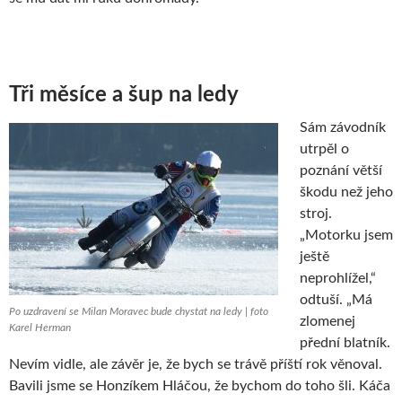
Tři měsíce a šup na ledy
Sám závodník
utrpěl o
poznání větší
škodu než jeho
stroj.
„Motorku jsem
ještě
neprohlížel,“
odtuší. „Má
Po uzdravení se Milan Moravec bude chystat na ledy | foto
zlomenej
Karel Herman
přední blatník.
Nevím vidle, ale závěr je, že bych se trávě příští rok věnoval.
Bavili jsme se Honzíkem Hláčou, že bychom do toho šli. Káča