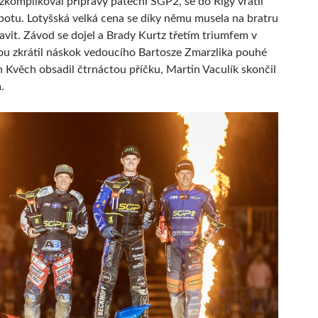
 zkomplikoval přípravy páteční SGP2, se do Rigy vrátil
botu. Lotyšská velká cena se díky němu musela na bratru
avit. Závod se dojel a Brady Kurtz třetím triumfem v
ou zkrátil náskok vedoucího Bartosze Zmarzlika pouhé
an Kvěch obsadil čtrnáctou příčku, Martin Vaculík skončil
.