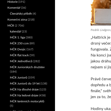
Historie
(191)
Komentář
(36)
Čtenářský příběh
(4)
Komerční zóna
(218)
MČR
(2 706)
Fredrik Lindgren
kalendář
(23)
„Hattrick j
MČR 1. liga
(380)
drsný večer
MČR 250 ccm
(89)
fungovala. 
MČR Dvojic
(167)
Na konci js
MČR flat track
(59)
jakou dráhu 
MČR Jednotlivců
(282)
nejsem si ji
MČR Juniorských družstev
(184)
MČR Juniorů
(359)
Právě červe
MČR Juniorů do 19 let
(138)
dopředu a b
MČR Na dlouhé dráze
(123)
finále,“ svě
MČR Na ledové dráze
(458)
jen za to, ž
MČR terénních motocyklů
(5)
Hodiny uka