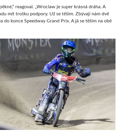
 pěkné,“ reagoval. „Wroclaw je super krásná dráha. A
du mít trošku podpory. Už se těším. Zbývají nám dvě
la do konce Speedway Grand Prix. A já se těším na obě