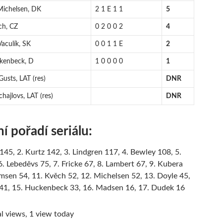
Michelsen, DK
2 1 E 1 1
5
ch, CZ
0 2 0 0 2
4
Vaculík, SK
0 0 1 1 E
2
ckenbeck, D
1 0 0 0 0
1
Gusts, LAT (res)
DNR
hajlovs, LAT (res)
DNR
í pořadí seriálu:
 145, 2. Kurtz 142, 3. Lindgren 117, 4. Bewley 108, 5.
6. Lebeděvs 75, 7. Fricke 67, 8. Lambert 67, 9. Kubera
msen 54, 11. Kvěch 52, 12. Michelsen 52, 13. Doyle 45,
 41, 15. Huckenbeck 33, 16. Madsen 16, 17. Dudek 16
l views, 1 view today