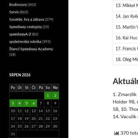
Rozhovory
(343)
13. Mikkel 
Servis
(862)
14. Jan Kvě
Soutěže, hry a zábava
(279)
Speedway cestopisy
(25)
15. Martin 
speedwayA-Z
(82)
16. Kai Hu
společenská rubrika
(395)
17. Francis 
Štancl Speedway Academy
(18)
18. Oleg Mic
SRPEN 2026
Aktuáln
Po
Út
St
Čt
Pá
So
Ne
1. Zmarzlik
1
2
Holder 98, 
3
4
5
6
7
8
9
58, 10. Tho
10
11
12
13
14
15
16
14. Vaculík
17
18
19
20
21
22
23
24
25
26
27
28
29
30
370 tota
31