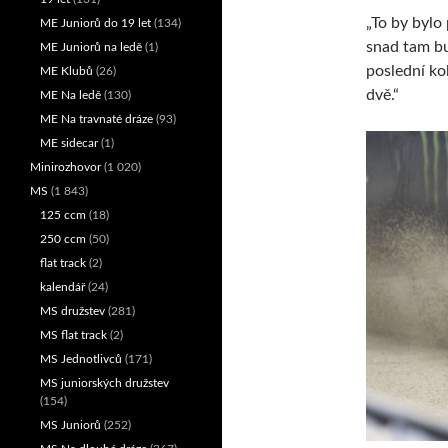
„To by bylo
ME Juniorů do 19 let
(134)
snad tam bu
ME Juniorů na ledě
(1)
poslední ko
ME Klubů
(26)
dvě.“
ME Na ledě
(130)
ME Na travnaté dráze
(93)
ME sidecar
(1)
Minirozhovor
(1 020)
MS
(1 843)
125 ccm
(18)
250 ccm
(50)
flat track
(2)
kalendář
(24)
MS družstev
(281)
MS flat track
(2)
MS Jednotlivců
(171)
MS juniorských družstev
(154)
MS Juniorů
(252)