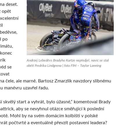
 na deset.
z opět
excelentní
il
ebeděvse,
l po
imátu,
akonec
rik
Andrzej Lebeděvs Bradyho Kurtze nepředjel, navíc se stal
obětí Fredrika Lindgrena | foto FIM – Taylor Lanning
véd se
kovat
na čele, ale marně. Bartosz Zmarzlik navzdory slibnému
u manévru uzavřel řadu.
ší skvělý start a vyhrát, bylo úžasné,“ komentoval Brady
hattrick, aby se nevyhnul otázce směřující k poslední
otě. Mohl by na svém domácím kolbišti v polské
yhrát počtvrté a eventuálně převzít postavení leadera?