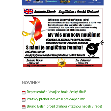
NOVINKY
Reprezentační dvojice brala český titul!
Pražský přebor neskrblil překvapeními!
Bruno Belan prožil druhou vítěznou neděli v řadě!