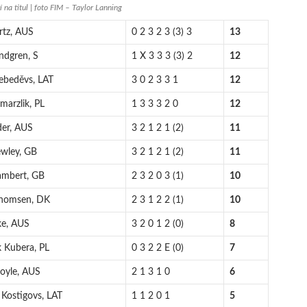
 na titul | foto FIM – Taylor Lanning
rtz, AUS
0 2 3 2 3 (3) 3
13
indgren, S
1 X 3 3 3 (3) 2
12
Lebeděvs, LAT
3 0 2 3 3 1
12
marzlik, PL
1 3 3 3 2 0
12
der, AUS
3 2 1 2 1 (2)
11
ewley, GB
3 2 1 2 1 (2)
11
ambert, GB
2 3 2 0 3 (1)
10
Thomsen, DK
2 3 1 2 2 (1)
10
ke, AUS
3 2 0 1 2 (0)
8
 Kubera, PL
0 3 2 2 E (0)
7
oyle, AUS
2 1 3 1 0
6
 Kostigovs, LAT
1 1 2 0 1
5