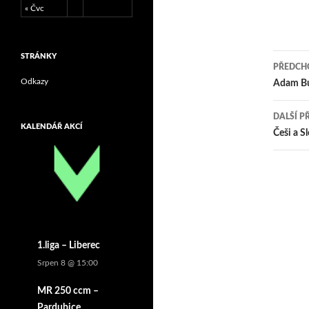
« Čvc
STRÁNKY
PŘEDCHO
Odkazy
Nav
Adam Bu
pro
DALŠÍ P
KALENDÁŘ AKCÍ
přís
Češi a S
1.liga – Liberec
Srpen 8 @ 15:00
MR 250 ccm –
Pardubice