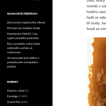
Déšť, který
Reprezentační dvojice
rovněž v so
brala český titul!
hodinu zast
NEJNOVĚJŠÍ PŘÍSPĚVKY
řadě za seb
Žarnovický majstrovský víkend
tři body. J
Přichází čas českého finále
hned za ním
Pardubický MACEC Cup
vyplní pondělní podvečer
Boj o poslední volné místo
světového poháru je
rozlosován
Vít Janoušek bral stříbro v
premiérovém evropském
poháru
RUBRIKY
Dopisy z Jawy
(1)
Extraliga
(1 099)
Grand Prix
(633)