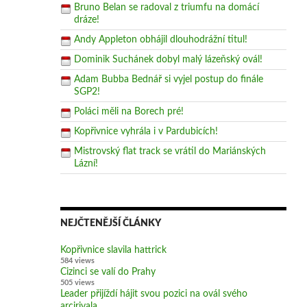
Bruno Belan se radoval z triumfu na domácí
dráze!
Andy Appleton obhájil dlouhodrážní titul!
Dominik Suchánek dobyl malý lázeňský ovál!
Adam Bubba Bednář si vyjel postup do finále
SGP2!
Poláci měli na Borech pré!
Kopřivnice vyhrála i v Pardubicích!
Mistrovský flat track se vrátil do Mariánských
Lázní!
NEJČTENĚJŠÍ ČLÁNKY
Kopřivnice slavila hattrick
584 views
Cizinci se valí do Prahy
505 views
Leader přijíždí hájit svou pozici na ovál svého
arcirivala