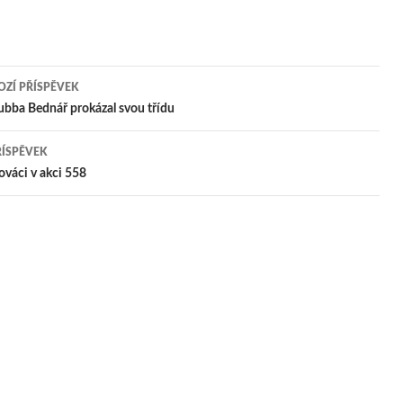
ZÍ PŘÍSPĚVEK
igace
bba Bednář prokázal svou třídu
ŘÍSPĚVEK
pěvek
lováci v akci 558