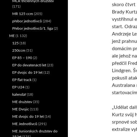
MČR tříčlenných družstev
skoro čtvrt
(171)
Brady Kurt
MR 125 ccm
(205)
vystřihnul 
přebor jednotlivců
(284)
start. Odraz
Přebor jednotlivců/1. liga
(2)
Andrzeje L
ME
(1 132)
jenž prahnu
125
(18)
domácím pr
250ccm
(51)
ale jehož n
EP 85 – 190
(2)
předčil Fred
EP do devatenácti let
(23)
Lindgren. Š
EP dvojic do 19 let
(12)
pokusil ata
EP flat track
(1)
Australana 
EP U24
(1)
startovacím
kalendář
(18)
ME družstev
(35)
„Udělat dal
ME Dvojic
(113)
Kurtz svůj 
ME dvojic do 19 let
(14)
srpnové sob
ME Jednotlivců
(291)
extralize v
ME Juniorských družstev do
19 let
(131)