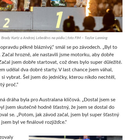
, Brady Kurtz a Andrzej Lebeděvs na pódiu | foto FIM – Taylor Lanning
e opravdu pěkně bláznivý,“ smál se po závodech. „Byl to
. Začal hrozně, ale nastavili jsme motorku, aby dobře
Začal jsem dobře startovat, což dnes bylo super důležité.
em udělal dva dobré starty. V last chance jsem váhal,
si vybrat. Šel jsem do jedničky, kterou nikdo nechtěl,
stý proč.“
ná dráha byla pro Australana klíčová. „Dostal jsem se
yl jsem skutečně hodně šťastný, že jsem se dostal do
řoval se. „Potom, jak závod začal, jsem byl super šťastný
e jsem byl ve finálové rozjížďce.“
zovaly