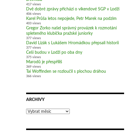
417 views
Dvě dobré zprávy přichází o víkendové SGP v Lodži
406 views
Karel Průša letos nepojede, Petr Marek na podzim
403 views
Gregor Zorko našel správný provázek k rozmotání
spleteného klubíčka pražské juniorky
377 views
David Lizák s Lukášem Hromádkou přepsali historii
377 views
Češi budou v Lodži po oba dny
375 views
Marodů je přespříliš
369 views
Tai Woffinden se rozloučil s plochou dráhou
366 views
ARCHIVY
Archivy