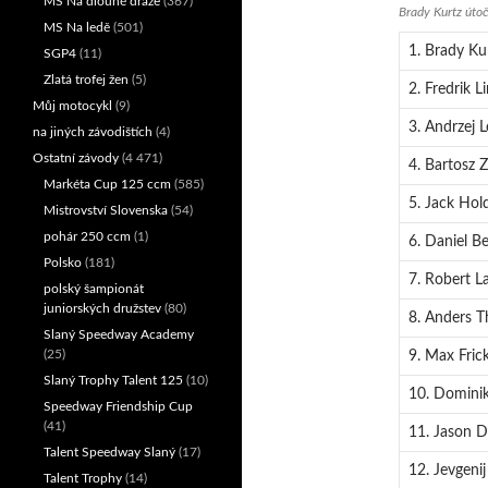
MS Na dlouhé dráze
(367)
Brady Kurtz útočí
MS Na ledě
(501)
1. Brady Ku
SGP4
(11)
Zlatá trofej žen
(5)
2. Fredrik L
Můj motocykl
(9)
3. Andrzej 
na jiných závodištích
(4)
Ostatní závody
(4 471)
4. Bartosz Z
Markéta Cup 125 ccm
(585)
5. Jack Hol
Mistrovství Slovenska
(54)
pohár 250 ccm
(1)
6. Daniel B
Polsko
(181)
7. Robert L
polský šampionát
juniorských družstev
(80)
8. Anders 
Slaný Speedway Academy
(25)
9. Max Fric
Slaný Trophy Talent 125
(10)
10. Dominik
Speedway Friendship Cup
(41)
11. Jason D
Talent Speedway Slaný
(17)
12. Jevgenij
Talent Trophy
(14)