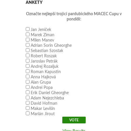
ANKETY
Označte nejlepší trojici pardubického MACEC Cupu v
pondělí:
Jan Jeníček
Marek Ziman
Milen Manev
Adrian Sorin Gheorghe
Sebastian Szostak
Robert Roszak
Jaroslav Petrák
Andrej Rozaljuk
Roman Kapustin
Anna Hajková
Alan Grupa
Andrei Popa
Erik Daniel Gheorghe
Adam Nejezchleba
David Hofman
Makar Levišin
Marián Jirout