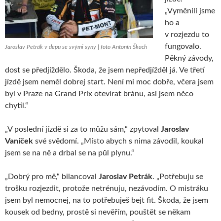
„Vyměnili jsme
ho a
v rozjezdu to
fungovalo.
Jaroslav Petrák v depu se svými syny | foto Antonín Škach
Pěkný závody,
dost se předjíždělo. Škoda, že jsem nepředjížděl já. Ve třetí
jízdě jsem neměl dobrej start. Není mi moc dobře, včera jsem
byl v Praze na Grand Prix otevírat bránu, asi jsem něco
chytil.“
„V poslední jízdě si za to můžu sám,“ zpytoval
Jaroslav
Vaníček
své svědomí. „Místo abych s nima závodil, koukal
jsem se na ně a drbal se na půl plynu.“
„Dobrý pro mě,“ bilancoval
Jaroslav Petrák
. „Potřebuju se
trošku rozjezdit, protože netrénuju, nezávodím. O mistráku
jsem byl nemocnej, na to potřebuješ bejt fit. Škoda, že jsem
kousek od bedny, prostě si nevěřím, pouštět se někam