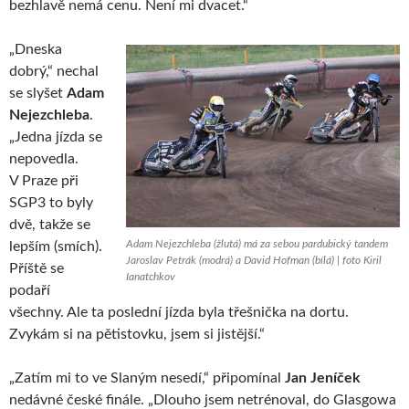
bezhlavě nemá cenu. Není mi dvacet.“
„Dneska
dobrý,“ nechal
se slyšet
Adam
Nejezchleba
.
„Jedna jízda se
nepovedla.
V Praze při
SGP3 to byly
dvě, takže se
Adam Nejezchleba (žlutá) má za sebou pardubický tandem
lepším (smích).
Jaroslav Petrák (modrá) a David Hofman (bílá) | foto Kiril
Příště se
Ianatchkov
podaří
všechny. Ale ta poslední jízda byla třešnička na dortu.
Zvykám si na pětistovku, jsem si jistější.“
„Zatím mi to ve Slaným nesedí,“ připomínal
Jan Jeníček
nedávné české finále. „Dlouho jsem netrénoval, do Glasgowa