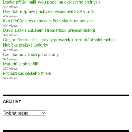
Leader přijíždí hájit svou pozici na ovál svého arcirivala
418 views
Dvě dobré zprávy přichází o víkendové SGP v Lodži
407 views
Karel Průša letos nepojede, Petr Marek na podzim
404 views
David Lizák s Lukášem Hromádkou přepsali historii
379 views
Gregor Zorko našel správný provázek k rozmotání spleteného
klubíčka pražské juniorky
378 views
Češi budou v Lodži po oba dny
376 views
Marodů je přespříliš
372 views
Přichází čas českého finále
372 views
ARCHIVY
Archivy