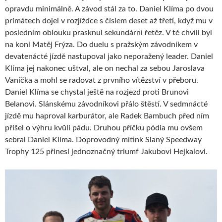
opravdu minimálně. A závod stál za to. Daniel Klíma po dvou
primátech dojel v rozjížďce s číslem deset až třetí, když mu v
posledním oblouku prasknul sekundární řetěz. V té chvíli byl
na koni Matěj Frýza. Do duelu s pražským závodníkem v
devatenácté jízdě nastupoval jako neporažený leader. Daniel
Klíma jej nakonec uštval, ale on nechal za sebou Jaroslava
Vaníčka a mohl se radovat z prvního vítězství v přeboru.
Daniel Klíma se chystal ještě na rozjezd proti Brunovi
Belanovi. Slánskému závodníkovi přálo štěstí. V sedmnácté
jízdě mu haproval karburátor, ale Radek Bambuch před ním
přišel o výhru kvůli pádu. Druhou příčku pódia mu ovšem
sebral Daniel Klíma. Doprovodný mítink Slaný Speedway
Trophy 125 přinesl jednoznačný triumf Jakubovi Hejkalovi.