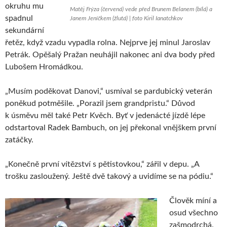
okruhu mu
Matěj Frýza (červená) vede před Brunem Belanem (bílá) a
spadnul
Janem Jeníčkem (žlutá) | foto Kiril Ianatchkov
sekundární
řetěz, když vzadu vypadla rolna. Nejprve jej minul Jaroslav
Petrák. Opěšalý Pražan neuhájil nakonec ani dva body před
Lubošem Hromádkou.
„Musím poděkovat Danovi,“ usmíval se pardubický veterán
poněkud potměšile. „Porazil jsem grandpristu.“ Důvod
k úsměvu měl také Petr Kvěch. Byť v jedenácté jízdě lépe
odstartoval Radek Bambuch, on jej překonal vnějškem první
zatáčky.
„Konečně první vítězství s pětistovkou,“ zářil v depu. „A
trošku zasloužený. Ještě dvě takový a uvidíme se na pódiu.“
Člověk míní a
osud všechno
zašmodrchá.