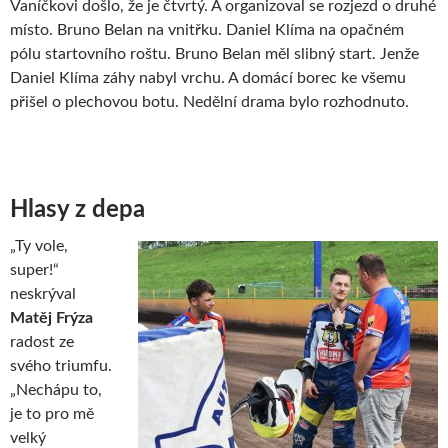
Vaníčkovi došlo, že je čtvrtý. A organizoval se rozjezd o druhé
místo. Bruno Belan na vnitřku. Daniel Klíma na opačném
pólu startovního roštu. Bruno Belan měl slibný start. Jenže
Daniel Klíma záhy nabyl vrchu. A domácí borec ke všemu
přišel o plechovou botu. Nedělní drama bylo rozhodnuto.
Hlasy z depa
„Ty vole,
super!“
neskrýval
Matěj Frýza
radost ze
svého triumfu.
„Nechápu to,
je to pro mě
velký