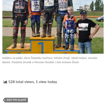
Kolibříci na pódiu: zleva Štěpánka Nyklová, Nikolas Pergl, Jakub Hejkal, Jaroslav
Bartek, František Dvořák a Miroslav Rosůlek | foto Antonín Škach
528 total views, 1 view today
2025 P03 SLANÝ