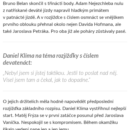
Bruno Belan skončil s třinácti body. Adam Nejezchleba nulu
z natřískané deváté jízdy napravil hladkým primátem
v patnácté jízdě. A v rozjížďce s číslem osmnáct se vnějškem
prvního oblouku přehnal okolo nejen Davida Hofmana, ale
také Jaroslava Petráka. Pro oba již ale poháry zůstávaly pasé.
Daniel Klíma na téma rozjížďky s číslem
devatenáct:
„Nebyl jsem si jistej taktikou. Jestli to poslat nad něj.
Visel jsem tam a čekal, jak to dopadne.“
O jejich držitelích měla hodně napovědět předposlední
rozjížďka základního rozpisu. Daniel Klíma vystřihnul nejlepší
start. Matěj Frýza se v první zatáčce posunul před Jaroslava
Vaníčka. Nespokojil se s kompromisem. Během okamžiku
říkalo vedení pane jen a jen jemu.