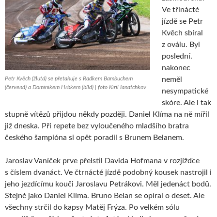
Ve třinácté
jízdě se Petr
Kvěch sbíral
z oválu. Byl
poslední.
nakonec
Petr Kvěch (žlutá) se přetahuje s Radkem Bambuchem
neměl
(červená) a Dominikem Hrbkem (bílá) | foto Kiril Ianatchkov
nesympatické
skóre. Ale i tak
stupně vítězů přijdou někdy později. Daniel Klíma na ně mířil
již dneska. Při repete bez vyloučeného mladšího bratra
českého šampióna si opět poradil s Brunem Belanem.
Jaroslav Vaníček prve přelstil Davida Hofmana v rozjížďce
s číslem dvanáct. Ve čtrnácté jízdě podobný kousek nastrojil i
jeho jezdícímu kouči Jaroslavu Petrákovi. Měl jedenáct bodů.
Stejně jako Daniel Klíma. Bruno Belan se opíral o deset. Ale
všechny strčil do kapsy Matěj Frýza. Po velkém sólu