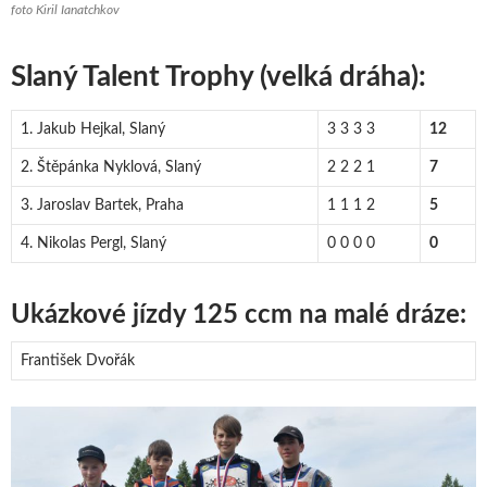
foto Kiril Ianatchkov
Slaný Talent Trophy (velká dráha):
1. Jakub Hejkal, Slaný
3 3 3 3
12
2. Štěpánka Nyklová, Slaný
2 2 2 1
7
3. Jaroslav Bartek, Praha
1 1 1 2
5
4. Nikolas Pergl, Slaný
0 0 0 0
0
Ukázkové jízdy 125 ccm na malé dráze:
František Dvořák