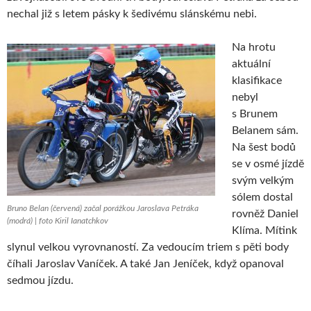
nechal již s letem pásky k šedivému slánskému nebi.
Na hrotu
aktuální
klasifikace
nebyl
s Brunem
Belanem sám.
Na šest bodů
se v osmé jízdě
svým velkým
sólem dostal
Bruno Belan (červená) začal porážkou Jaroslava Petráka
rovněž Daniel
(modrá) | foto Kiril Ianatchkov
Klíma. Mítink
slynul velkou vyrovnaností. Za vedoucím triem s pěti body
číhali Jaroslav Vaníček. A také Jan Jeníček, když opanoval
sedmou jízdu.