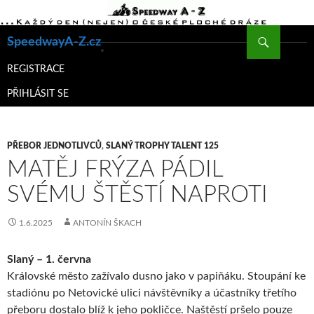
Hledat
SpeedwayA-Z.cz
PŘEJÍT
K
REGISTRACE
OBSAHU
PŘIHLÁSIT SE
WEBU
PŘEBOR JEDNOTLIVCŮ
,
SLANÝ TROPHY TALENT 125
MATĚJ FRÝZA PÁDIL
SVÉMU ŠTĚSTÍ NAPROTI
1.6.2025
ANTONÍN ŠKACH
Slaný – 1. června
Královské město zažívalo dusno jako v papiňáku. Stoupání ke
stadiónu po Netovické ulici návštěvníky a účastníky třetího
přeboru dostalo blíž k jeho pokličce. Naštěstí pršelo pouze