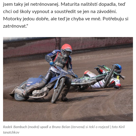
jsem taky jel netrénovanej. Maturita naštěstí dopadla, teď
chci od školy vypnout a soustředit se jen na závodění.
Motorky jedou dobře, ale teď je chyba ve mně. Potřebuju si
zatrénovat.“
Radek Bambuch (modrá) upadl a Bruno Belan (červená) si řekl o rozjezd | foto Kiril
Ianatchkov