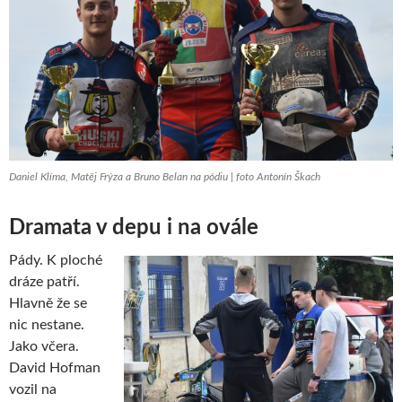
Daniel Klíma, Matěj Frýza a Bruno Belan na pódiu | foto Antonín Škach
Dramata v depu i na ovále
Pády. K ploché
dráze patří.
Hlavně že se
nic nestane.
Jako včera.
David Hofman
vozil na