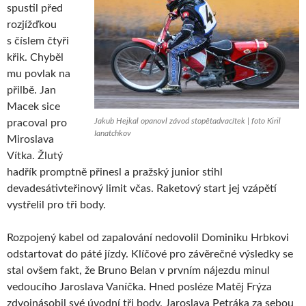
spustil před
rozjížďkou
s číslem čtyři
křik. Chyběl
mu povlak na
přilbě. Jan
Macek sice
Jakub Hejkal opanovl závod stopětadvacítek | foto Kiril
pracoval pro
Ianatchkov
Miroslava
Vítka. Žlutý
hadřík promptně přinesl a pražský junior stihl
devadesátivteřinový limit včas. Raketový start jej vzápětí
vystřelil pro tři body.
Rozpojený kabel od zapalování nedovolil Dominiku Hrbkovi
odstartovat do páté jízdy. Klíčové pro závěrečné výsledky se
stal ovšem fakt, že Bruno Belan v prvním nájezdu minul
vedoucího Jaroslava Vaníčka. Hned posléze Matěj Frýza
zdvojnásobil své úvodní tři body. Jaroslava Petráka za sebou