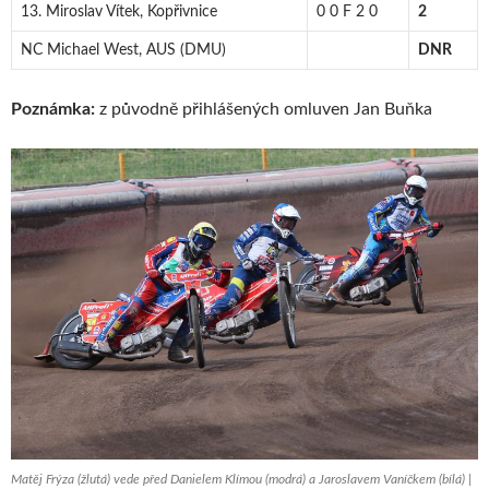
13. Miroslav Vítek, Kopřivnice
0 0 F 2 0
2
NC Michael West, AUS (DMU)
DNR
Poznámka:
z původně přihlášených omluven Jan Buňka
Matěj Frýza (žlutá) vede před Danielem Klímou (modrá) a Jaroslavem Vaníčkem (bílá) |