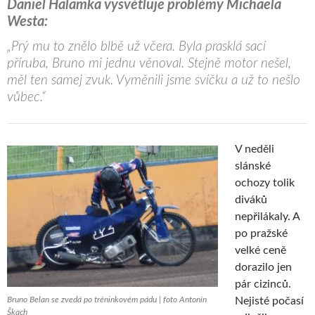
Daniel Halamka vysvětluje problémy Michaela
Westa:
„Prý mu to znělo blbě už včera. Byla prasklá sací
příruba, Bruno mi jednu věnoval. Stejně motor nešel,
měl ten samej zvuk. Vyměnili jsme svíčku a už to nešlo
vůbec.“
V neděli
slánské
ochozy tolik
diváků
nepřilákaly. A
po pražské
velké ceně
dorazilo jen
pár cizinců.
Bruno Belan se zvedá po tréninkovém pádu | foto Antonín
Nejisté počasí
Škach