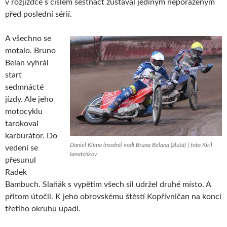
v rozjížďce s číslem šestnáct zůstával jediným neporaženým
před poslední sérií.
A všechno se
motalo. Bruno
Belan vyhrál
start
sedmnácté
jízdy. Ale jeho
motocyklu
tarokoval
karburátor. Do
Daniel Klíma (modrá) vodí Bruna Belana (žlutá) | foto Kiril
vedení se
Ianatchkov
přesunul
Radek
Bambuch. Slaňák s vypětím všech sil udržel druhé místo. A
přitom útočil. K jeho obrovskému štěstí Kopřivničan na konci
třetího okruhu upadl.