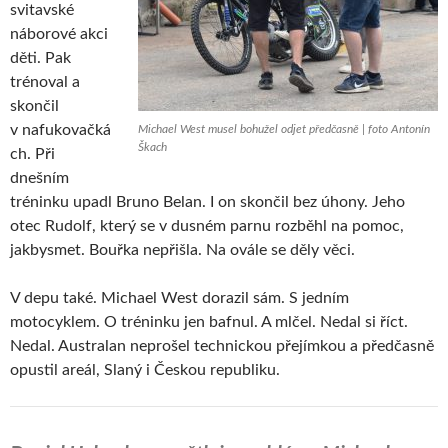
svitavské
náborové akci
děti. Pak
trénoval a
skončil
v nafukovačká
Michael West musel bohužel odjet předčasně | foto Antonín
Škach
ch. Při
dnešním
tréninku upadl Bruno Belan. I on skončil bez úhony. Jeho
otec Rudolf, který se v dusném parnu rozběhl na pomoc,
jakbysmet. Bouřka nepřišla. Na ovále se děly věci.
V depu také. Michael West dorazil sám. S jedním
motocyklem. O tréninku jen bafnul. A mlčel. Nedal si říct.
Nedal. Australan neprošel technickou přejímkou a předčasně
opustil areál, Slaný i Českou republiku.