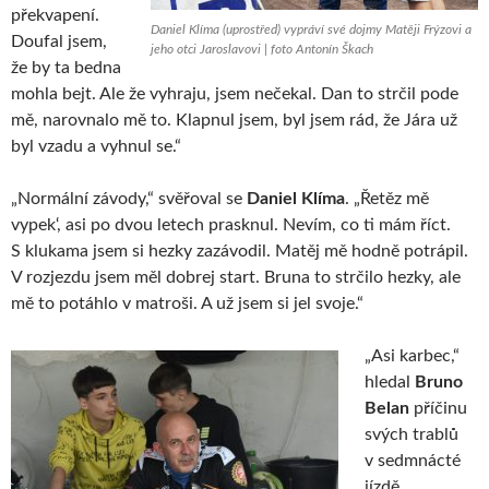
překvapení.
Daniel Klíma (uprostřed) vypráví své dojmy Matěji Frýzovi a
Doufal jsem,
jeho otci Jaroslavovi | foto Antonín Škach
že by ta bedna
mohla bejt. Ale že vyhraju, jsem nečekal. Dan to strčil pode
mě, narovnalo mě to. Klapnul jsem, byl jsem rád, že Jára už
byl vzadu a vyhnul se.“
„Normální závody,“ svěřoval se
Daniel Klíma
. „Řetěz mě
vypek‘, asi po dvou letech prasknul. Nevím, co ti mám říct.
S klukama jsem si hezky zazávodil. Matěj mě hodně potrápil.
V rozjezdu jsem měl dobrej start. Bruna to strčilo hezky, ale
mě to potáhlo v matroši. A už jsem si jel svoje.“
„Asi karbec,“
hledal
Bruno
Belan
příčinu
svých trablů
v sedmnácté
jízdě.