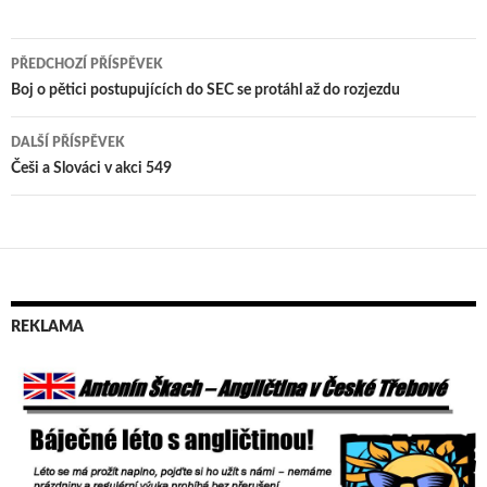
PŘEDCHOZÍ PŘÍSPĚVEK
Navigace
Boj o pětici postupujících do SEC se protáhl až do rozjezdu
pro
DALŠÍ PŘÍSPĚVEK
příspěvek
Češi a Slováci v akci 549
REKLAMA