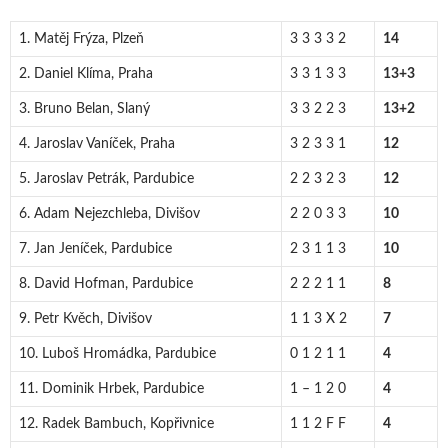
1. Matěj Frýza, Plzeň
3 3 3 3 2
14
2. Daniel Klíma, Praha
3 3 1 3 3
13+3
3. Bruno Belan, Slaný
3 3 2 2 3
13+2
4. Jaroslav Vaníček, Praha
3 2 3 3 1
12
5. Jaroslav Petrák, Pardubice
2 2 3 2 3
12
6. Adam Nejezchleba, Divišov
2 2 0 3 3
10
7. Jan Jeníček, Pardubice
2 3 1 1 3
10
8. David Hofman, Pardubice
2 2 2 1 1
8
9. Petr Kvěch, Divišov
1 1 3 X 2
7
10. Luboš Hromádka, Pardubice
0 1 2 1 1
4
11. Dominik Hrbek, Pardubice
1 – 1 2 0
4
12. Radek Bambuch, Kopřivnice
1 1 2 F F
4