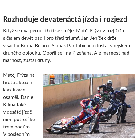
Rozhoduje devatenáctá jízda i rozjezd
Když se dva perou, třetí se směje. Matěj Frýza v rozjížďce
s číslem devět pádil pro třetí triumf. Jan Jeníček držel
v šachu Bruna Belana. Slaňák Pardubičana dostal vnějškem
druhého oblouku. Obořil se i na Plzeňana. Ale marnost nad
marnost, zůstal druhý.
Matěj Frýza na
hrotu aktuální
klasifikace
osaměl. Daniel
Klíma také
v desáté jízdě
mířil potřetí ke
třem bodům.
V posledním