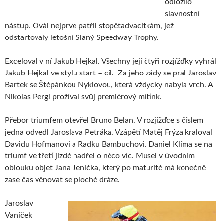
odložilo
slavnostní
nástup. Ovál nejprve patřil stopětadvacítkám, jež
odstartovaly letošní Slaný Speedway Trophy.
Exceloval v ní Jakub Hejkal. Všechny její čtyři rozjížďky vyhrál
Jakub Hejkal ve stylu start – cíl. Za jeho zády se pral Jaroslav
Bartek se Štěpánkou Nyklovou, která vždycky nabyla vrch. A
Nikolas Pergl prožíval svůj premiérový mítink.
Přebor triumfem otevřel Bruno Belan. V rozjížďce s číslem
jedna odvedl Jaroslava Petráka. Vzápětí Matěj Frýza kraloval
Davidu Hofmanovi a Radku Bambuchovi. Daniel Klíma se na
triumf ve třetí jízdě nadřel o něco víc. Musel v úvodním
oblouku objet Jana Jeníčka, který po maturitě má konečně
zase čas věnovat se ploché dráze.
Jaroslav
Vaníček