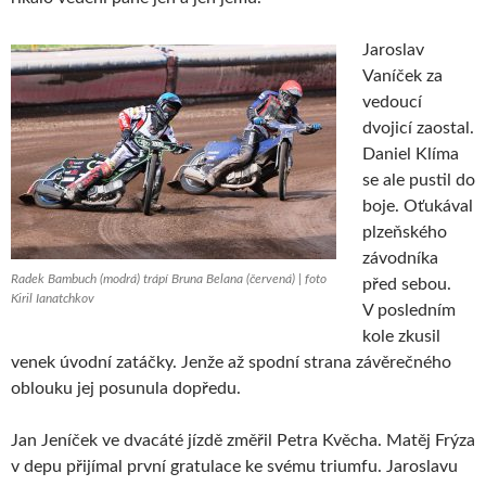
Jaroslav
Vaníček za
vedoucí
dvojicí zaostal.
Daniel Klíma
se ale pustil do
boje. Oťukával
plzeňského
závodníka
Radek Bambuch (modrá) trápí Bruna Belana (červená) | foto
před sebou.
Kiril Ianatchkov
V posledním
kole zkusil
venek úvodní zatáčky. Jenže až spodní strana závěrečného
oblouku jej posunula dopředu.
Jan Jeníček ve dvacáté jízdě změřil Petra Kvěcha. Matěj Frýza
v depu přijímal první gratulace ke svému triumfu. Jaroslavu