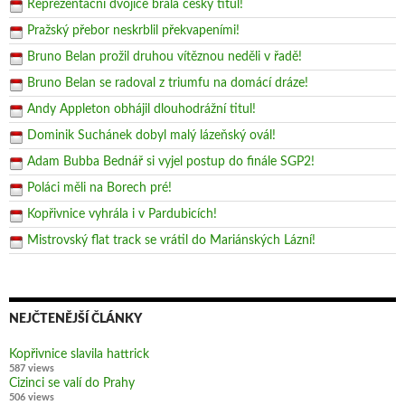
Reprezentační dvojice brala český titul!
Pražský přebor neskrblil překvapeními!
Bruno Belan prožil druhou vítěznou neděli v řadě!
Bruno Belan se radoval z triumfu na domácí dráze!
Andy Appleton obhájil dlouhodrážní titul!
Dominik Suchánek dobyl malý lázeňský ovál!
Adam Bubba Bednář si vyjel postup do finále SGP2!
Poláci měli na Borech pré!
Kopřivnice vyhrála i v Pardubicích!
Mistrovský flat track se vrátil do Mariánských Lázní!
NEJČTENĚJŠÍ ČLÁNKY
Kopřivnice slavila hattrick
587 views
Cizinci se valí do Prahy
506 views