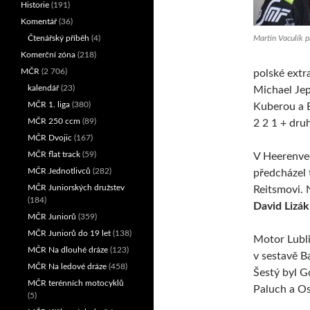
Historie
(191)
Komentář
(36)
Čtenářský příběh
(4)
Martin Vaculík p
Komerční zóna
(218)
MČR
(2 706)
polské extr
kalendář
(23)
Michael Je
MČR 1. liga
(380)
Kuberou a 
MČR 250 ccm
(89)
2 2 1 + druh
MČR Dvojic
(167)
MČR flat track
(59)
V Heerenve
MČR Jednotlivců
(282)
předcházel 
MČR Juniorských družstev
Reitsmovi. 
(184)
David Lizák
MČR Juniorů
(359)
MČR Juniorů do 19 let
(138)
Motor Lubli
MČR Na dlouhé dráze
(123)
v sestavě B
MČR Na ledové dráze
(458)
Šestý byl 
MČR terénních motocyklů
Paluch a Os
(5)