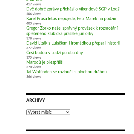
417 views
Dvě dobré zprávy přichází o víkendové SGP v Lodži
406 views
Karel Průša letos nepojede, Petr Marek na podzim
403 views
Gregor Zorko našel správný provázek k rozmotání
spleteného klubíčka pražské juniorky
378 views
David Lizák s Lukášem Hromádkou přepsali historii
377 views
Češi budou v Lodži po oba dny
375 views
Marodů je přespříliš
370 views
Tai Woffinden se rozloučil s plochou dráhou
366 views
ARCHIVY
Archivy