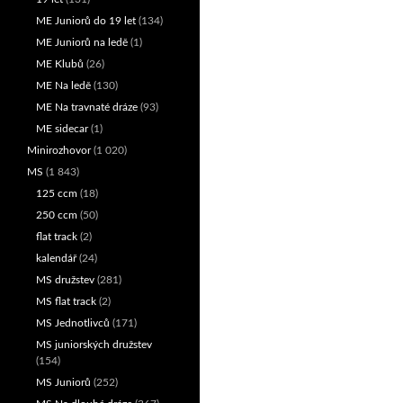
ME Juniorů do 19 let
(134)
ME Juniorů na ledě
(1)
ME Klubů
(26)
ME Na ledě
(130)
ME Na travnaté dráze
(93)
ME sidecar
(1)
Minirozhovor
(1 020)
MS
(1 843)
125 ccm
(18)
250 ccm
(50)
flat track
(2)
kalendář
(24)
MS družstev
(281)
MS flat track
(2)
MS Jednotlivců
(171)
MS juniorských družstev
(154)
MS Juniorů
(252)