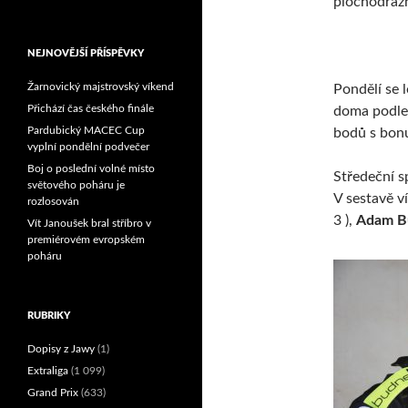
plochodrážn
Reprezentační dvojice
brala český titul!
NEJNOVĚJŠÍ PŘÍSPĚVKY
Žarnovický majstrovský víkend
Pondělí se 
Přichází čas českého finále
doma podleh
Pardubický MACEC Cup
bodů s bonu
vyplní pondělní podvečer
Boj o poslední volné místo
Středeční s
světového poháru je
V sestavě v
rozlosován
3 ),
Adam B
Vít Janoušek bral stříbro v
premiérovém evropském
poháru
RUBRIKY
Dopisy z Jawy
(1)
Extraliga
(1 099)
Grand Prix
(633)