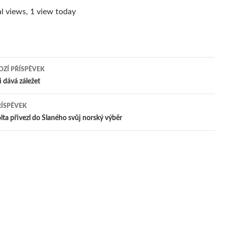
l views, 1 view today
ZÍ PŘÍSPĚVEK
igace
i dává záležet
ŘÍSPĚVEK
pěvek
ta přivezl do Slaného svůj norský výběr