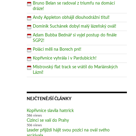
Bruno Belan se radoval z triumfu na domácí
dráze!
Andy Appleton obhájil dlouhodrážní titul!
Dominik Suchánek dobyl malý lázeňský ovál!
Adam Bubba Bednář si vyjel postup do finále
SGP2!
Poláci měli na Borech pré!
Kopřivnice vyhrála i v Pardubicích!
Mistrovský flat track se vrátil do Mariánských
Lázní!
NEJČTENĚJŠÍ ČLÁNKY
Kopřivnice slavila hattrick
586 views
Cizinci se valí do Prahy
506 views
Leader přijíždí hájit svou pozici na ovál svého
arcirivala