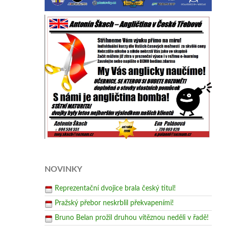
NOVINKY
Reprezentační dvojice brala český titul!
Pražský přebor neskrblil překvapeními!
Bruno Belan prožil druhou vítěznou neděli v řadě!