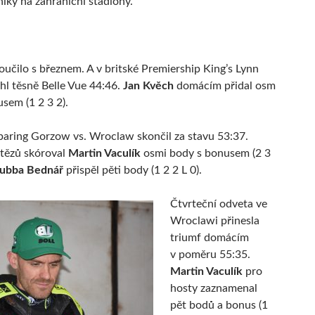
íky na zahraniční stadióny.
loučilo s březnem. A v britské Premiership King’s Lynn
l těsně Belle Vue 44:46.
Jan Kvěch
domácím přidal osm
sem (1 2 3 2).
paring Gorzow vs. Wroclaw skončil za stavu 53:37.
ítězů skóroval
Martin Vaculík
osmi body s bonusem (2 3
ubba Bednář
přispěl pěti body (1 2 2 L 0).
Čtvrteční odveta ve
Wroclawi přinesla
triumf domácím
v poměru 55:35.
Martin Vaculík
pro
hosty zaznamenal
pět bodů a bonus (1