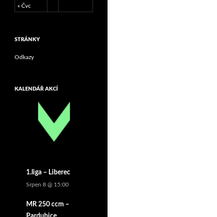
« Čvc
STRÁNKY
Odkazy
KALENDÁŘ AKCÍ
1.liga – Liberec
Srpen 8 @ 15:00
MR 250 ccm –
Pardubice