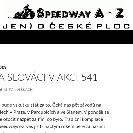
ODY
 A SLOVÁCI V AKCI 541
ANTONÍN ŠKACH
 bude vskutku stát za to. Čeká nás pět závodů na
lech v Praze, v Pardubicích a ve Slaném. V pondělí se
 otočit nazpět za tím, co bylo. Tradiční kompilace
eedwayA-Z vás již třináctým rokem bere za našimi