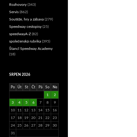
Rozhovory
(343)
Servis
(862)
Soutěže, hry a zábava
(279)
Speedway cestopisy
(25)
speedwayA-Z
(82)
společenská rubrika
(395)
Štancl Speedway Academy
(18)
SRPEN 2026
Po
Út
St
Čt
Pá
So
Ne
1
2
3
4
5
6
7
8
9
10
11
12
13
14
15
16
17
18
19
20
21
22
23
24
25
26
27
28
29
30
31