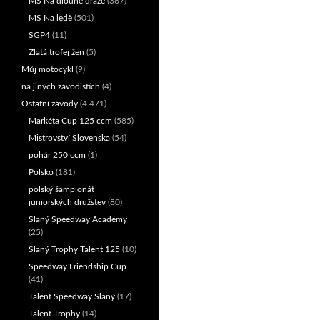
MS Na dlouhé dráze
(367)
MS Na ledě
(501)
SGP4
(11)
Zlatá trofej žen
(5)
Můj motocykl
(9)
na jiných závodištích
(4)
Ostatní závody
(4 471)
Markéta Cup 125 ccm
(585)
Mistrovství Slovenska
(54)
pohár 250 ccm
(1)
Polsko
(181)
polský šampionát
juniorských družstev
(80)
Slaný Speedway Academy
(25)
Slaný Trophy Talent 125
(10)
Speedway Friendship Cup
(41)
Talent Speedway Slaný
(17)
Talent Trophy
(14)