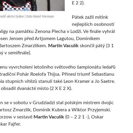
E 2 2).
rožil akční týden | foto Karel Herman
Pátek zažil mítink
nejlepších osobností
aligy na památku Zenona Plecha v Lodži. Ve finále vyhrál
psen Jensen před Artjomem Lagutou, Dominikem
Bartoszem Zmarzlikem.
Martin Vaculík
skončil pátý (3 1
ý v semifinále).
enu vyvrcholení letošního světového šampionátu ledařů
tradiční Pohár Roelofa Thijsa. Přinesl triumf Sebastianu
Na stupních vítězů stanuli také Leon Kramer a Jo Saetre.
obsadil dvanácté místo (2 X E 2 X).
n se v sobotu v Grudziadzi stal polským mistrem dvojic
artosz Zmarzlik, Dominik Kubera a Wiktor Przyjemski.
Gorzow v sestavě
Martin Vaculík
(0 – 2 2 1 -), Oskar
kar Fajfer.