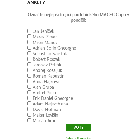
ANKETY
Označte nejlepší trojici pardubického MACEC Cupu v
pondělí:
Jan Jeníček
Marek Ziman
Milen Manev
Adrian Sorin Gheorghe
Sebastian Szostak
Robert Roszak
Jaroslav Petrák
Andrej Rozaljuk
Roman Kapustin
Anna Hajková
Alan Grupa
Andrei Popa
Erik Daniel Gheorghe
Adam Nejezchleba
David Hofman
Makar Levišin
Marián Jirout