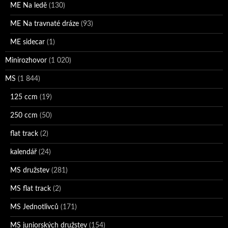
ME Na ledě
(130)
ME Na travnaté dráze
(93)
ME sidecar
(1)
Minirozhovor
(1 020)
MS
(1 844)
125 ccm
(19)
250 ccm
(50)
flat track
(2)
kalendář
(24)
MS družstev
(281)
MS flat track
(2)
MS Jednotlivců
(171)
MS juniorských družstev
(154)