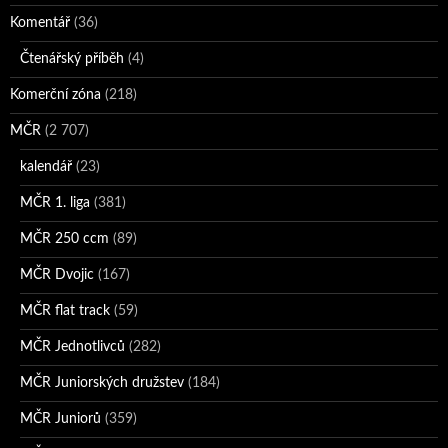
Komentář
(36)
Čtenářský příběh
(4)
Komerční zóna
(218)
MČR
(2 707)
kalendář
(23)
MČR 1. liga
(381)
MČR 250 ccm
(89)
MČR Dvojic
(167)
MČR flat track
(59)
MČR Jednotlivců
(282)
MČR Juniorských družstev
(184)
MČR Juniorů
(359)