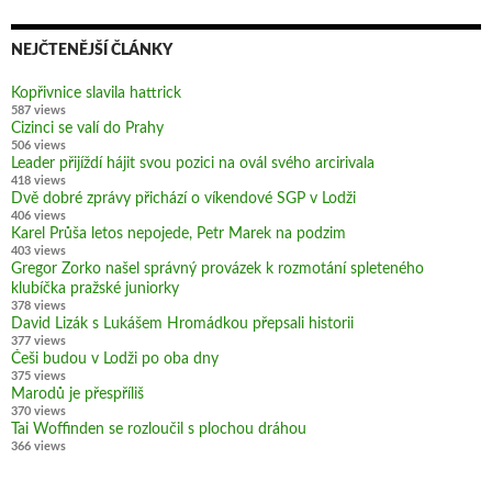
NEJČTENĚJŠÍ ČLÁNKY
Kopřivnice slavila hattrick
587 views
Cizinci se valí do Prahy
506 views
Leader přijíždí hájit svou pozici na ovál svého arcirivala
418 views
Dvě dobré zprávy přichází o víkendové SGP v Lodži
406 views
Karel Průša letos nepojede, Petr Marek na podzim
403 views
Gregor Zorko našel správný provázek k rozmotání spleteného
klubíčka pražské juniorky
378 views
David Lizák s Lukášem Hromádkou přepsali historii
377 views
Češi budou v Lodži po oba dny
375 views
Marodů je přespříliš
370 views
Tai Woffinden se rozloučil s plochou dráhou
366 views