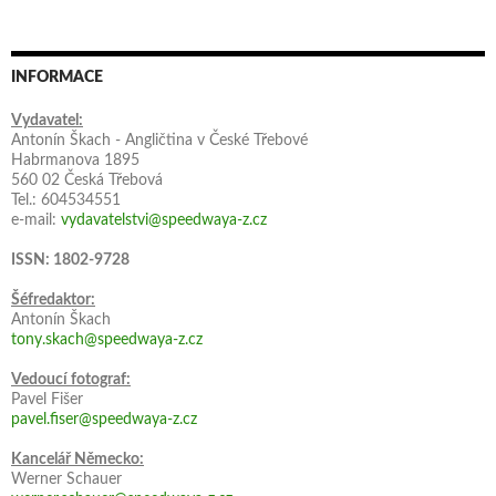
INFORMACE
Vydavatel:
Antonín Škach - Angličtina v České Třebové
Habrmanova 1895
560 02 Česká Třebová
Tel.: 604534551
e-mail:
vydavatelstvi@speedwaya-z.cz
ISSN: 1802-9728
Šéfredaktor:
Antonín Škach
tony.skach@speedwaya-z.cz
Vedoucí fotograf:
Pavel Fišer
pavel.fiser@speedwaya-z.cz
Kancelář Německo:
Werner Schauer