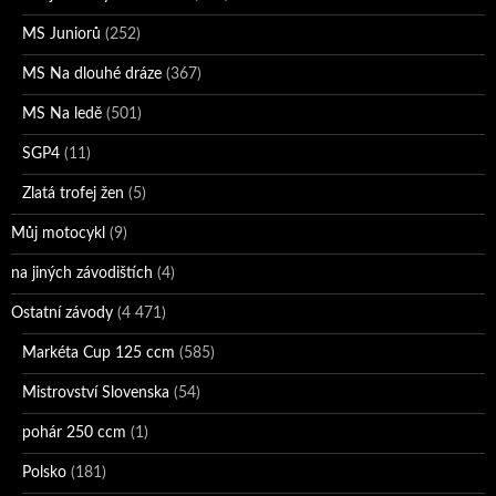
MS Juniorů
(252)
MS Na dlouhé dráze
(367)
MS Na ledě
(501)
SGP4
(11)
Zlatá trofej žen
(5)
Můj motocykl
(9)
na jiných závodištích
(4)
Ostatní závody
(4 471)
Markéta Cup 125 ccm
(585)
Mistrovství Slovenska
(54)
pohár 250 ccm
(1)
Polsko
(181)