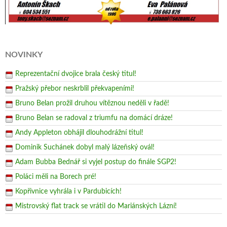
NOVINKY
Reprezentační dvojice brala český titul!
Pražský přebor neskrblil překvapeními!
Bruno Belan prožil druhou vítěznou neděli v řadě!
Bruno Belan se radoval z triumfu na domácí dráze!
Andy Appleton obhájil dlouhodrážní titul!
Dominik Suchánek dobyl malý lázeňský ovál!
Adam Bubba Bednář si vyjel postup do finále SGP2!
Poláci měli na Borech pré!
Kopřivnice vyhrála i v Pardubicích!
Mistrovský flat track se vrátil do Mariánských Lázní!