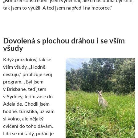
„Bohužel soustředění jsem vynechal, ale u nás doma byl sníh,
tak jsem to využil. A teď jsem napřed i na motorce.“
Dovolená s plochou dráhou i se vším
všudy
Když prázdniny, tak se
vším všudy. „Hodně
cestuju,“ přibližuje svůj
program. „Byl jsem
v Brisbane, teď jsem
v Sydney, letím zase do
Adelaide. Chodil jsem
hodně, turistika, užívám
si volno, ale nějaký
cvičení do toho dávám.
Líbí se mi tady, pořád je