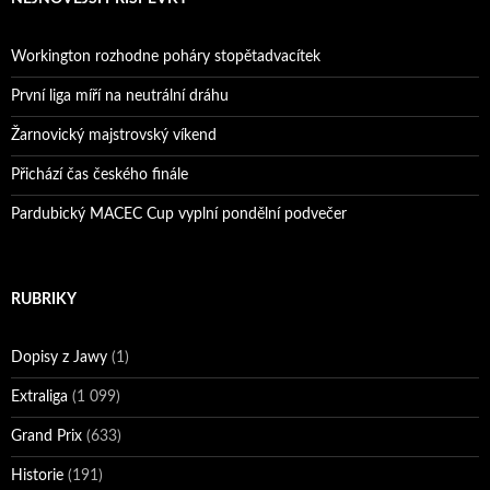
Workington rozhodne poháry stopětadvacítek
První liga míří na neutrální dráhu
Žarnovický majstrovský víkend
Přichází čas českého finále
Pardubický MACEC Cup vyplní pondělní podvečer
RUBRIKY
Dopisy z Jawy
(1)
Extraliga
(1 099)
Grand Prix
(633)
Historie
(191)