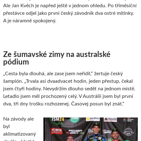
Ale Jan Kvěch je napřed ještě v jednom ohledu. Po tříměsíční
přestávce odjel jako první český závodník dva ostré mítinky.
A je náramně spokojený.
Ze šumavské zimy na australské
pódium
„Cesta byla dlouhá, ale zase jsem neřídil,“ žertuje český
šampión. „Trvala asi dvaadvacet hodin, jeden přestup, čekal
jsem čtyři hodiny. Nevydržím dlouho sedět na jednom místě.
Letadlo jsem měl prochozený celý. V Austrálii jsem byl první
dva, tři dny trošku rozhozenej. Časovej posun byl znát.“
Na závody ale
byl
aklimatizovaný