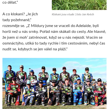
co dělat.“
A co klokani? „Je jich
Klokani jsou všude | foto Jan Kvěch
tady požehnaně,“
rozesměje se. „Z Mildury jsme se vraceli do Adelaide, byli
horší než u nás srnky. Pořád nám skákali do cesty. Ale hlavně,
že jsem si moh‘ zatrénovat, když se u nás nejezdí. Vracím se
osmnáctýho, utíká to tady rychle i tím cestováním, nebyl čas
nudit se, kdybych se jen válel na pláži.“