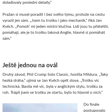
dolaďovaly poslední detaily.“
Pražan si musel poradit i bez svého týmu, protože na cestu
vyrazil jen sám. „Jsem tu trošku i jako mechanik,“ říká Jan
Kvěch. „Pomoh‘ mi jeden místní klučina. Lidi jsou tu přátelští,
pomáhají, ale je to trošku taková Anglie, hlavně si pomáháš
sám.“
Ještě jednou na ovál
Druhý závod, Phil Crump Solo Classic, hostila Mildura. „Taky
hezká dráha,“ ujímá se Jan Kvěch opět slova. „Trošku víc
technická. Bavila mě víc, byla v anglickým stylu, trošku za
roh. Trápil jsem se trošku ze startu, bylo to hlavně o nich.“
Do finále
postupovalo