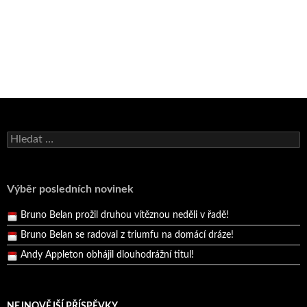
Bruno Belan se radoval z triumfu na domácí dráze!
Vyhledávání
Andy Appleton obhájil dlouhodrážní titul!
Reprezentační dvojice brala český titul!
Pražský přebor neskrblil překvapeními!
Výběr posledních novinek
Bruno Belan prožil druhou vítěznou neděli v řadě!
Bruno Belan se radoval z triumfu na domácí dráze!
Andy Appleton obhájil dlouhodrážní titul!
Reprezentační dvojice brala český titul!
NEJNOVĚJŠÍ PŘÍSPĚVKY