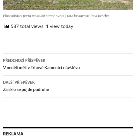
Plochodrážní parta na druhé straně světa | foto laskavostí Jana Kvěcha
587 total views, 1 view today
PŘEDCHOZÍ PŘÍSPĚVEK
Navigace
V neděli měli v Trhové Kamenici návštěvu
pro
DALŠÍ PŘÍSPĚVEK
příspěvek
Za sklo se půjde podruhé
REKLAMA