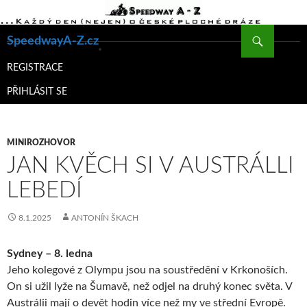
Hledat
SpeedwayA-Z.cz
PŘEJÍT
K
REGISTRACE
OBSAHU
PŘIHLÁSIT SE
WEBU
MINIROZHOVOR
JAN KVĚCH SI V AUSTRÁLLI
LEBEDÍ
8.1.2025
ANTONÍN ŠKACH
Sydney – 8. ledna
Jeho kolegové z Olympu jsou na soustředění v Krkonoších.
On si užil lyže na Šumavě, než odjel na druhý konec světa. V
Austrálii mají o devět hodin více než my ve střední Evropě.