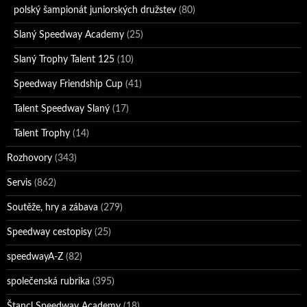
polský šampionát juniorských družstev
(80)
Slaný Speedway Academy
(25)
Slaný Trophy Talent 125
(10)
Speedway Friendship Cup
(41)
Talent Speedway Slaný
(17)
Talent Trophy
(14)
Rozhovory
(343)
Servis
(862)
Soutěže, hry a zábava
(279)
Speedway cestopisy
(25)
speedwayA-Z
(82)
společenská rubrika
(395)
Štancl Speedway Academy
(18)