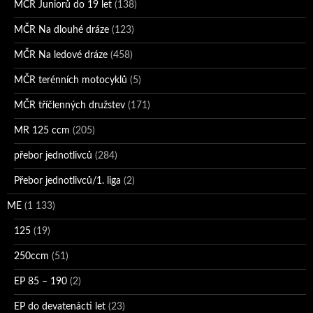
MČR Juniorů do 19 let
(138)
MČR Na dlouhé dráze
(123)
MČR Na ledové dráze
(458)
MČR terénních motocyklů
(5)
MČR tříčlenných družstev
(171)
MR 125 ccm
(205)
přebor jednotlivců
(284)
Přebor jednotlivců/1. liga
(2)
ME
(1 133)
125
(19)
250ccm
(51)
EP 85 – 190
(2)
EP do devatenácti let
(23)