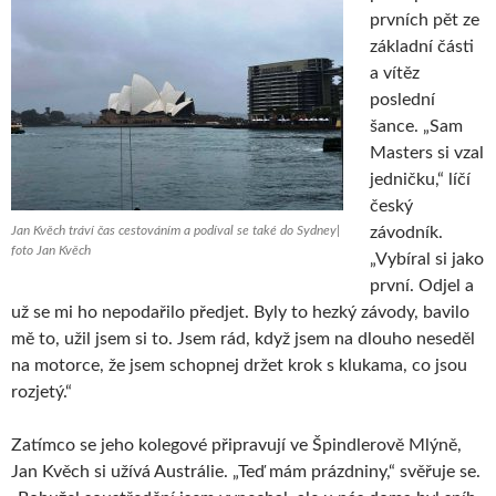
prvních pět ze
základní části
a vítěz
poslední
šance. „Sam
Masters si vzal
jedničku,“ líčí
český
Jan Kvěch tráví čas cestováním a podíval se také do Sydney|
závodník.
foto Jan Kvěch
„Vybíral si jako
první. Odjel a
už se mi ho nepodařilo předjet. Byly to hezký závody, bavilo
mě to, užil jsem si to. Jsem rád, když jsem na dlouho neseděl
na motorce, že jsem schopnej držet krok s klukama, co jsou
rozjetý.“
Zatímco se jeho kolegové připravují ve Špindlerově Mlýně,
Jan Kvěch si užívá Austrálie. „Teď mám prázdniny,“ svěřuje se.