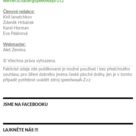
werner.schauer@speedwaya-z.cz
Členové redakce:
Kiril Ianatchkov
Zdeněk Hrbáček
Karel Herman
Eva Palánová
Webmaster:
Aleš Zemina
© Všechna práva vyhrazena.
Faktické údaje zde publikované je možné používat i bez předchozího
souhlasu pro šíření dobrého jména české ploché dráhy, jen je v tomto
případě potřebné uvádět zdroj speedwayA-Z.cz
JSME NA FACEBOOKU
LAJKNĚTE NÁS !!!