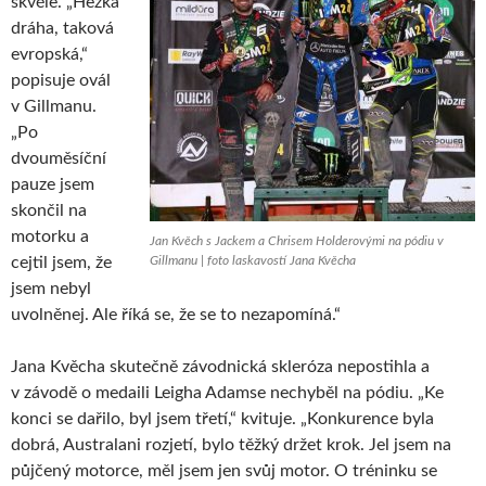
skvěle. „Hezká
dráha, taková
evropská,“
popisuje ovál
v Gillmanu.
„Po
dvouměsíční
pauze jsem
skončil na
motorku a
Jan Kvěch s Jackem a Chrisem Holderovými na pódiu v
cejtil jsem, že
Gillmanu | foto laskavostí Jana Kvěcha
jsem nebyl
uvolněnej. Ale říká se, že se to nezapomíná.“
Jana Kvěcha skutečně závodnická skleróza nepostihla a
v závodě o medaili Leigha Adamse nechyběl na pódiu. „Ke
konci se dařilo, byl jsem třetí,“ kvituje. „Konkurence byla
dobrá, Australani rozjetí, bylo těžký držet krok. Jel jsem na
půjčený motorce, měl jsem jen svůj motor. O tréninku se