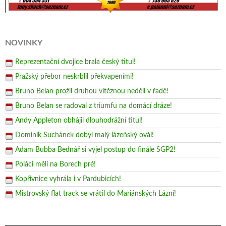
NOVINKY
Reprezentační dvojice brala český titul!
Pražský přebor neskrblil překvapeními!
Bruno Belan prožil druhou vítěznou neděli v řadě!
Bruno Belan se radoval z triumfu na domácí dráze!
Andy Appleton obhájil dlouhodrážní titul!
Dominik Suchánek dobyl malý lázeňský ovál!
Adam Bubba Bednář si vyjel postup do finále SGP2!
Poláci měli na Borech pré!
Kopřivnice vyhrála i v Pardubicích!
Mistrovský flat track se vrátil do Mariánských Lázní!