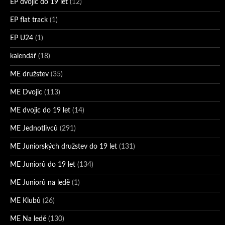
EP dvojic do 19 let
(12)
EP flat track
(1)
EP U24
(1)
kalendář
(18)
ME družstev
(35)
ME Dvojic
(113)
ME dvojic do 19 let
(14)
ME Jednotlivců
(291)
ME Juniorských družstev do 19 let
(131)
ME Juniorů do 19 let
(134)
ME Juniorů na ledě
(1)
ME Klubů
(26)
ME Na ledě
(130)