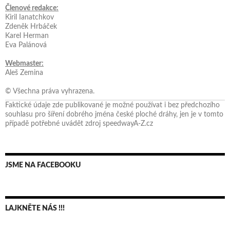
Členové redakce:
Kiril Ianatchkov
Zdeněk Hrbáček
Karel Herman
Eva Palánová
Webmaster:
Aleš Zemina
© Všechna práva vyhrazena.
Faktické údaje zde publikované je možné používat i bez předchozího
souhlasu pro šíření dobrého jména české ploché dráhy, jen je v tomto
případě potřebné uvádět zdroj speedwayA-Z.cz
JSME NA FACEBOOKU
LAJKNĚTE NÁS !!!