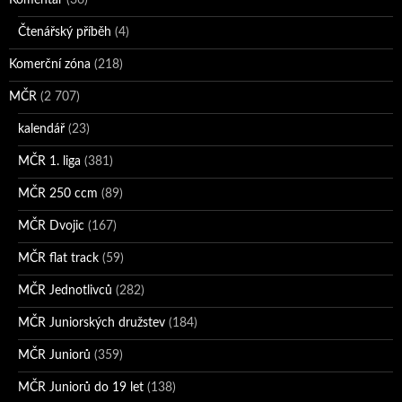
Komentář
(36)
Čtenářský příběh
(4)
Komerční zóna
(218)
MČR
(2 707)
kalendář
(23)
MČR 1. liga
(381)
MČR 250 ccm
(89)
MČR Dvojic
(167)
MČR flat track
(59)
MČR Jednotlivců
(282)
MČR Juniorských družstev
(184)
MČR Juniorů
(359)
MČR Juniorů do 19 let
(138)