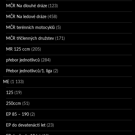
MČR Na dlouhé dráze
(123)
MČR Na ledové dráze
(458)
MČR terénních motocyklů
(5)
MČR tříčlenných družstev
(171)
MR 125 ccm
(205)
přebor jednotlivců
(284)
Přebor jednotlivců/1. liga
(2)
ME
(1 133)
125
(19)
250ccm
(51)
EP 85 – 190
(2)
EP do devatenácti let
(23)