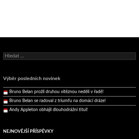
Bruno Belan se radoval z triumfu na domácí dráze!
Vyhledávání
Andy Appleton obhájil dlouhodrážní titul!
Reprezentační dvojice brala český titul!
Výběr posledních novinek
Pražský přebor neskrblil překvapeními!
Bruno Belan prožil druhou vítěznou neděli v řadě!
Bruno Belan se radoval z triumfu na domácí dráze!
Andy Appleton obhájil dlouhodrážní titul!
Reprezentační dvojice brala český titul!
NEJNOVĚJŠÍ PŘÍSPĚVKY