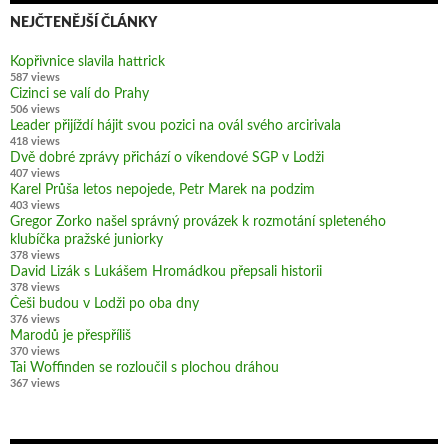
NEJČTENĚJŠÍ ČLÁNKY
Kopřivnice slavila hattrick
587 views
Cizinci se valí do Prahy
506 views
Leader přijíždí hájit svou pozici na ovál svého arcirivala
418 views
Dvě dobré zprávy přichází o víkendové SGP v Lodži
407 views
Karel Průša letos nepojede, Petr Marek na podzim
403 views
Gregor Zorko našel správný provázek k rozmotání spleteného
klubíčka pražské juniorky
378 views
David Lizák s Lukášem Hromádkou přepsali historii
378 views
Češi budou v Lodži po oba dny
376 views
Marodů je přespříliš
370 views
Tai Woffinden se rozloučil s plochou dráhou
367 views