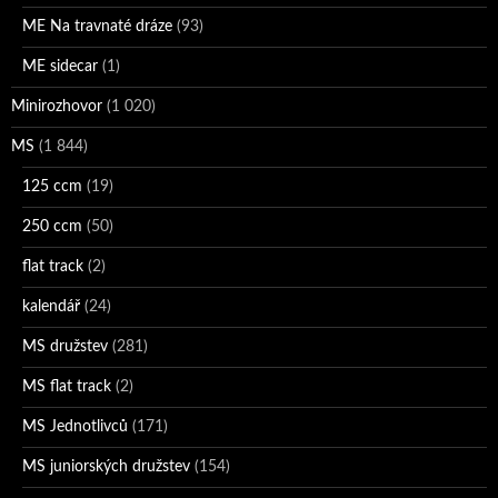
ME Na travnaté dráze
(93)
ME sidecar
(1)
Minirozhovor
(1 020)
MS
(1 844)
125 ccm
(19)
250 ccm
(50)
flat track
(2)
kalendář
(24)
MS družstev
(281)
MS flat track
(2)
MS Jednotlivců
(171)
MS juniorských družstev
(154)