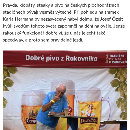
Pravda, klobásy, steaky a pivo na českých plochodrážních
stadiónech bývají vesměs výtečné. Při pohledu na snímek
Karla Hermana by nezasvěcený nabyl dojmu, že Josef Özelt
kvůli svodům tohoto světa zapomněl na dění na ovále. Jenže
rakouský funkcionář dobře ví, že u nás je echt také
speedway, a proto sem pravidelně jezdí.