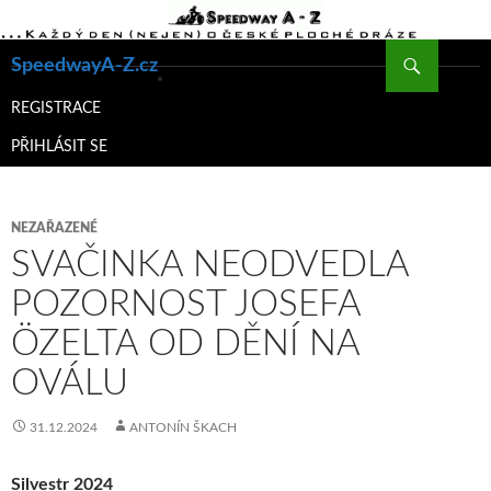
Hledat
SpeedwayA-Z.cz
PŘEJÍT
K
REGISTRACE
OBSAHU
PŘIHLÁSIT SE
WEBU
NEZAŘAZENÉ
SVAČINKA NEODVEDLA
POZORNOST JOSEFA
ÖZELTA OD DĚNÍ NA
OVÁLU
31.12.2024
ANTONÍN ŠKACH
Silvestr 2024