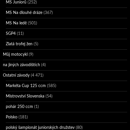
MS Juniorů
(252)
MS Na dlouhé dráze
(367)
MS Na ledě
(501)
SGP4
(11)
Zlatá trofej žen
(5)
Můj motocykl
(9)
na jiných závodištích
(4)
Ostatní závody
(4 471)
Markéta Cup 125 ccm
(585)
Mistrovství Slovenska
(54)
pohár 250 ccm
(1)
Polsko
(181)
polský šampionát juniorských družstev
(80)