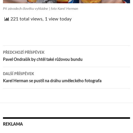
Při závodech člověku vyhládne | foto Karel Herman
221 total views, 1 view today
PŘEDCHOZÍ PŘÍSPĚVEK
Navigace
Pavel Ondrašík by chtěl také růžovou bundu
pro
DALŠÍ PŘÍSPĚVEK
příspěvek
Karel Herman se pustil na dráhu uměleckého fotografa
REKLAMA