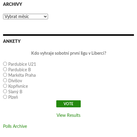
ARCHIVY
Archivy
ANKETY
Kdo vyhraje sobotní první ligu v Liberci?
Pardubice U21
Pardubice B
Markéta Praha
Divišov
Kopřivnice
Slaný B
Plzeň
View Results
Polls Archive