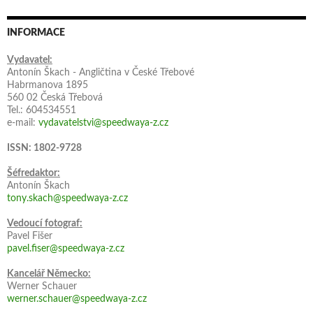
INFORMACE
Vydavatel:
Antonín Škach - Angličtina v České Třebové
Habrmanova 1895
560 02 Česká Třebová
Tel.: 604534551
e-mail:
vydavatelstvi@speedwaya-z.cz
ISSN: 1802-9728
Šéfredaktor:
Antonín Škach
tony.skach@speedwaya-z.cz
Vedoucí fotograf:
Pavel Fišer
pavel.fiser@speedwaya-z.cz
Kancelář Německo:
Werner Schauer
werner.schauer@speedwaya-z.cz