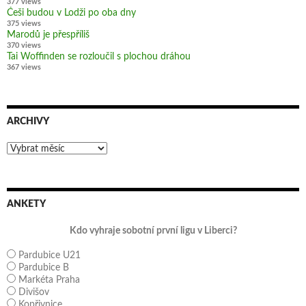
377 views
Češi budou v Lodži po oba dny
375 views
Marodů je přespříliš
370 views
Tai Woffinden se rozloučil s plochou dráhou
367 views
ARCHIVY
Archivy
ANKETY
Kdo vyhraje sobotní první ligu v Liberci?
Pardubice U21
Pardubice B
Markéta Praha
Divišov
Kopřivnice