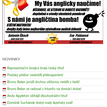
NOVINKY
Reprezentační dvojice brala český titul!
Pražský přebor neskrblil překvapeními!
Bruno Belan prožil druhou vítěznou neděli v řadě!
Bruno Belan se radoval z triumfu na domácí dráze!
Andy Appleton obhájil dlouhodrážní titul!
Dominik Suchánek dobyl malý lázeňský ovál!