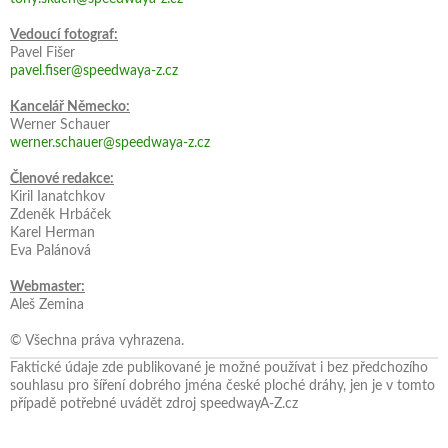
Vedoucí fotograf:
Pavel Fišer
pavel.fiser@speedwaya-z.cz
Kancelář Německo:
Werner Schauer
werner.schauer@speedwaya-z.cz
Členové redakce:
Kiril Ianatchkov
Zdeněk Hrbáček
Karel Herman
Eva Palánová
Webmaster:
Aleš Zemina
© Všechna práva vyhrazena.
Faktické údaje zde publikované je možné používat i bez předchozího
souhlasu pro šíření dobrého jména české ploché dráhy, jen je v tomto
případě potřebné uvádět zdroj speedwayA-Z.cz