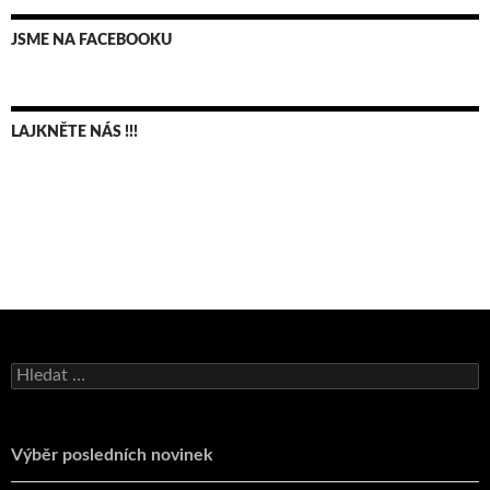
JSME NA FACEBOOKU
LAJKNĚTE NÁS !!!
Bruno Belan se radoval z triumfu na domácí dráze!
Vyhledávání
Andy Appleton obhájil dlouhodrážní titul!
Reprezentační dvojice brala český titul!
Výběr posledních novinek
Pražský přebor neskrblil překvapeními!