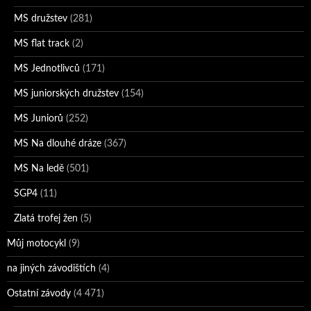
MS družstev
(281)
MS flat track
(2)
MS Jednotlivců
(171)
MS juniorských družstev
(154)
MS Juniorů
(252)
MS Na dlouhé dráze
(367)
MS Na ledě
(501)
SGP4
(11)
Zlatá trofej žen
(5)
Můj motocykl
(9)
na jiných závodištích
(4)
Ostatní závody
(4 471)