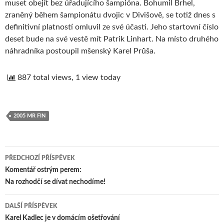
muset obejít bez úřadujícího šampióna. Bohumil Brhel,
zraněný během šampionátu dvojic v Divišově, se totiž dnes s
definitivní platností omluvil ze své účasti. Jeho startovní číslo
deset bude na své vestě mít Patrik Linhart. Na místo druhého
náhradníka postoupil mšenský Karel Průša.
887 total views, 1 view today
2005 MR FIN
PŘEDCHOZÍ PŘÍSPĚVEK
Navigace
Komentář ostrým perem:
Na rozhodčí se dívat nechodíme!
pro
příspěvek
DALŠÍ PŘÍSPĚVEK
Karel Kadlec je v domácím ošetřování