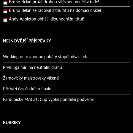
Bruno Belan prožil druhou vítěznou neděli v řadě!
Bruno Belan se radoval z triumfu na domácí dráze!
Andy Appleton obhájil dlouhodrážní titul!
Reprezentační dvojice brala český titul!
NEJNOVĚJŠÍ PŘÍSPĚVKY
Workington rozhodne poháry stopětadvacítek
První liga míří na neutrální dráhu
Žarnovický majstrovský víkend
Přichází čas českého finále
Pardubický MACEC Cup vyplní pondělní podvečer
RUBRIKY