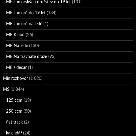
ME Juniorských družstev do 19 let
(131)
ME Juniorů do 19 let
(134)
ME Juniorů na ledě
(1)
ME Klubů
(26)
ME Na ledě
(130)
ME Na travnaté dráze
(93)
ME sidecar
(1)
Minirozhovor
(1 020)
MS
(1 844)
125 ccm
(19)
250 ccm
(50)
flat track
(2)
kalendář
(24)