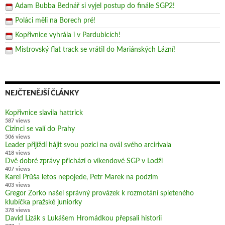
Adam Bubba Bednář si vyjel postup do finále SGP2!
Poláci měli na Borech pré!
Kopřivnice vyhrála i v Pardubicích!
Mistrovský flat track se vrátil do Mariánských Lázní!
NEJČTENĚJŠÍ ČLÁNKY
Kopřivnice slavila hattrick
587 views
Cizinci se valí do Prahy
506 views
Leader přijíždí hájit svou pozici na ovál svého arcirivala
418 views
Dvě dobré zprávy přichází o víkendové SGP v Lodži
407 views
Karel Průša letos nepojede, Petr Marek na podzim
403 views
Gregor Zorko našel správný provázek k rozmotání spleteného
klubíčka pražské juniorky
378 views
David Lizák s Lukášem Hromádkou přepsali historii