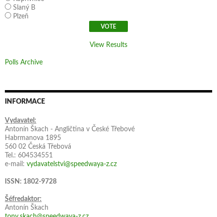
Slaný B
Plzeň
View Results
Polls Archive
INFORMACE
Vydavatel:
Antonín Škach - Angličtina v České Třebové
Habrmanova 1895
560 02 Česká Třebová
Tel.: 604534551
e-mail:
vydavatelstvi@speedwaya-z.cz
ISSN: 1802-9728
Šéfredaktor:
Antonín Škach
tony.skach@speedwaya-z.cz