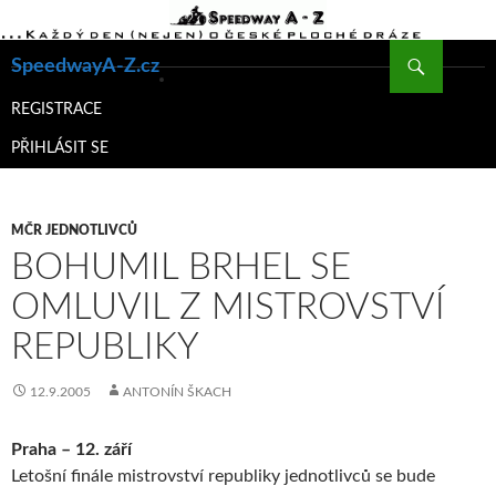
Hledat
SpeedwayA-Z.cz
PŘEJÍT
K
REGISTRACE
OBSAHU
PŘIHLÁSIT SE
WEBU
MČR JEDNOTLIVCŮ
BOHUMIL BRHEL SE
OMLUVIL Z MISTROVSTVÍ
REPUBLIKY
12.9.2005
ANTONÍN ŠKACH
Praha – 12. září
Letošní finále mistrovství republiky jednotlivců se bude