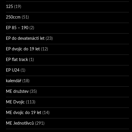
125
(19)
250ccm
(51)
EP 85 – 190
(2)
EP do devatenácti let
(23)
EP dvojic do 19 let
(12)
EP flat track
(1)
EP U24
(1)
kalendář
(18)
ME družstev
(35)
ME Dvojic
(113)
ME dvojic do 19 let
(14)
ME Jednotlivců
(291)