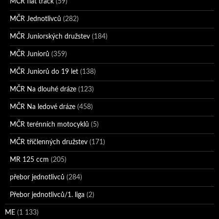
MČR flat track
(59)
MČR Jednotlivců
(282)
MČR Juniorských družstev
(184)
MČR Juniorů
(359)
MČR Juniorů do 19 let
(138)
MČR Na dlouhé dráze
(123)
MČR Na ledové dráze
(458)
MČR terénních motocyklů
(5)
MČR tříčlenných družstev
(171)
MR 125 ccm
(205)
přebor jednotlivců
(284)
Přebor jednotlivců/1. liga
(2)
ME
(1 133)