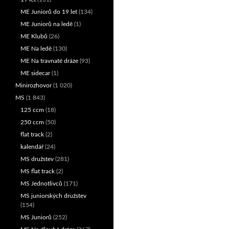
ME Juniorů do 19 let
(134)
ME Juniorů na ledě
(1)
ME Klubů
(26)
ME Na ledě
(130)
ME Na travnaté dráze
(93)
ME sidecar
(1)
Minirozhovor
(1 020)
MS
(1 843)
125 ccm
(18)
250 ccm
(50)
flat track
(2)
kalendář
(24)
MS družstev
(281)
MS flat track
(2)
MS Jednotlivců
(171)
MS juniorských družstev
(154)
MS Juniorů
(252)