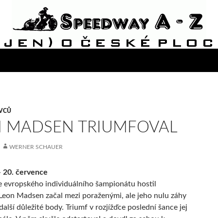
IVCŮ
 MADSEN TRIUMFOVAL
WERNER SCHAUER
– 20. července
e evropského individuálního šampionátu hostil
Leon Madsen začal mezi poraženými, ale jeho nulu záhy
alší důležité body. Triumf v rozjížďce poslední šance jej