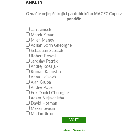
ANKETY
Označte nejlepší trojici pardubického MACEC Cupu v
pondělí:
Jan Jeníček
Marek Ziman
Milen Manev
Adrian Sorin Gheorghe
Sebastian Szostak
Robert Roszak
Jaroslav Petrák
Andrej Rozaljuk
Roman Kapustin
Anna Hajková
Alan Grupa
Andrei Popa
Erik Daniel Gheorghe
Adam Nejezchleba
David Hofman
Makar Levišin
Marián Jirout