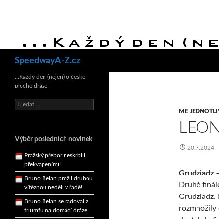
Hledat
SpeedwayA-Z.cz
Bruno Belan se radoval z
…Každý den (nejen) o české
triumfu na domácí dráze!
ploché dráze
Andy Appleton obhájil
dlouhodrážní titul!
Vyhledávání
ME JEDNOTL
Reprezentační dvojice
LEON
brala český titul!
Výběr posledních novinek
Pražský přebor neskrblil
20.7.2024
překvapeními!
Bruno Belan prožil druhou
vítěznou neděli v řadě!
Grudziadz 
Druhé finál
Bruno Belan se radoval z
triumfu na domácí dráze!
Grudziadz. 
rozmnožily d
Andy Appleton obhájil
dlouhodrážní titul!