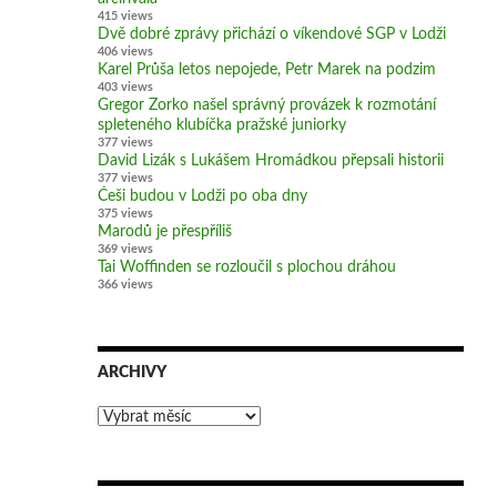
415 views
Dvě dobré zprávy přichází o víkendové SGP v Lodži
406 views
Karel Průša letos nepojede, Petr Marek na podzim
403 views
Gregor Zorko našel správný provázek k rozmotání
spleteného klubíčka pražské juniorky
377 views
David Lizák s Lukášem Hromádkou přepsali historii
377 views
Češi budou v Lodži po oba dny
375 views
Marodů je přespříliš
369 views
Tai Woffinden se rozloučil s plochou dráhou
366 views
ARCHIVY
Archivy