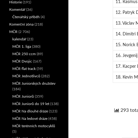
11. Rasmus
Historie
(191)
Komentář
(36)
12. Patryk 
Čtenářský příběh
(4)
13. Václav M
Komerční zóna
(218)
MČR
(2 706)
14. Dimitri 
kalendář
(23)
15. Norick 
MČR 1. liga
(380)
MČR 250 ccm
(89)
16. Jevgenij
MČR Dvojic
(167)
17. Kacper L
MČR flat track
(59)
MČR Jednotlivců
(282)
18. Kevin Ma
MČR Juniorských družstev
(184)
MČR Juniorů
(359)
MČR Juniorů do 19 let
(138)
293 tota
MČR Na dlouhé dráze
(123)
MČR Na ledové dráze
(458)
MČR terénních motocyklů
(5)