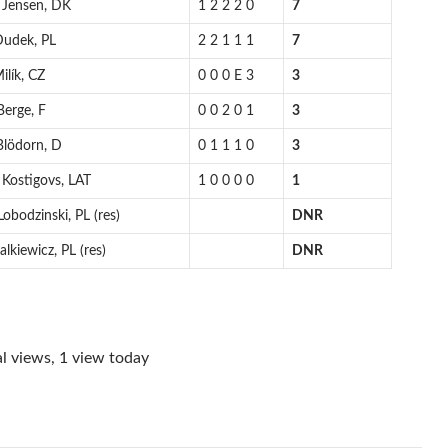
 Jensen, DK
1 2 2 2 0
7
Dudek, PL
2 2 1 1 1
7
ilík, CZ
0 0 0 E 3
3
Berge, F
0 0 2 0 1
3
Blödorn, D
0 1 1 1 0
3
 Kostigovs, LAT
1 0 0 0 0
1
obodzinski, PL (res)
DNR
lkiewicz, PL (res)
DNR
l views, 1 view today