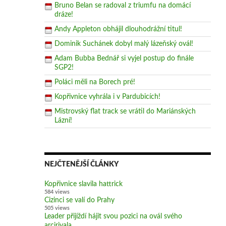
Bruno Belan se radoval z triumfu na domácí
dráze!
Andy Appleton obhájil dlouhodrážní titul!
Dominik Suchánek dobyl malý lázeňský ovál!
Adam Bubba Bednář si vyjel postup do finále
SGP2!
Poláci měli na Borech pré!
Kopřivnice vyhrála i v Pardubicích!
Mistrovský flat track se vrátil do Mariánských
Lázní!
NEJČTENĚJŠÍ ČLÁNKY
Kopřivnice slavila hattrick
584 views
Cizinci se valí do Prahy
505 views
Leader přijíždí hájit svou pozici na ovál svého
arcirivala