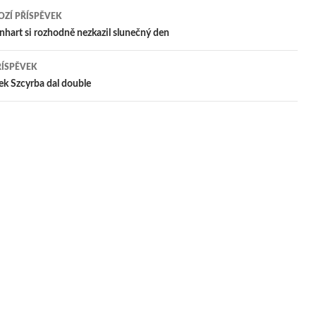
ZÍ PŘÍSPĚVEK
igace
inhart si rozhodně nezkazil slunečný den
ŘÍSPĚVEK
pěvek
ek Szcyrba dal double