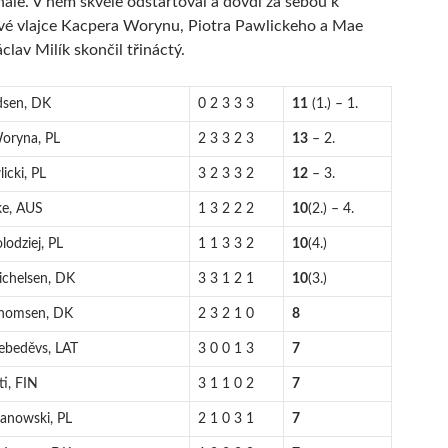
inále. V něm skvěle odstartoval a dovdl za sebou k
vé vlajce Kacpera Worynu, Piotra Pawlickeho a Mae
clav Milík skončil třináctý.
dsen, DK
0 2 3 3 3
11
(1.) – 1.
oryna, PL
2 3 3 2 3
13
– 2.
licki, PL
3 2 3 3 2
12
– 3.
ke, AUS
1 3 2 2 2
10
(2.) – 4.
lodziej, PL
1 1 3 3 2
10
(4.)
ichelsen, DK
3 3 1 2 1
10
(3.)
Thomsen, DK
2 3 2 1 0
8
Lebeděvs, LAT
3 0 0 1 3
7
ti, FIN
3 1 1 0 2
7
Janowski, PL
2 1 0 3 1
7