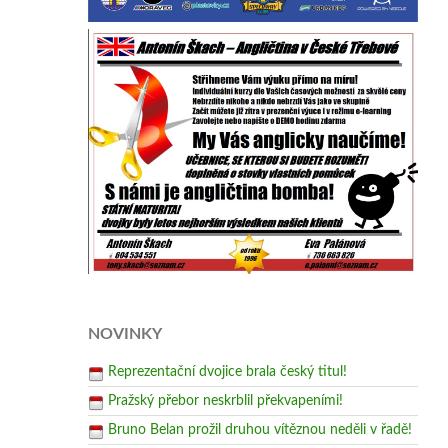
NOVINKY
Reprezentační dvojice brala český titul!
Pražský přebor neskrblil překvapeními!
Bruno Belan prožil druhou vítěznou neděli v řadě!