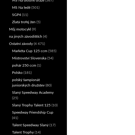
MS Na dlouhé dráze
(367)
MS Na ledě
(501)
SGP4
(11)
Zlatá trofej žen
(5)
Můj motocykl
(9)
na jiných závodištích
(4)
Ostatní závody
(4 471)
Markéta Cup 125 ccm
(585)
Mistrovství Slovenska
(54)
pohár 250 ccm
(1)
Polsko
(181)
polský šampionát
juniorských družstev
(80)
Slaný Speedway Academy
(25)
Slaný Trophy Talent 125
(10)
Speedway Friendship Cup
(41)
Talent Speedway Slaný
(17)
Talent Trophy
(14)