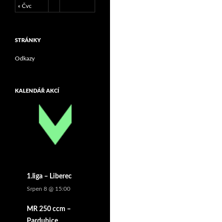
« Čvc
STRÁNKY
Odkazy
KALENDÁŘ AKCÍ
1.liga – Liberec
Srpen 8 @ 15:00
MR 250 ccm –
Pardubice