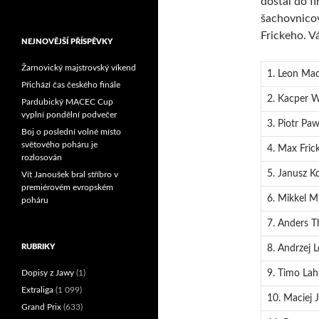
dostal do f
šachovnico
Reprezentační dvojice
brala český titul!
Frickeho. Vá
NEJNOVĚJŠÍ PŘÍSPĚVKY
Žarnovický majstrovský víkend
1. Leon Ma
Přichází čas českého finále
2. Kacper W
Pardubický MACEC Cup
vyplní pondělní podvečer
3. Piotr Paw
Boj o poslední volné místo
světového poháru je
4. Max Fric
rozlosován
5. Janusz Ko
Vít Janoušek bral stříbro v
premiérovém evropském
6. Mikkel M
poháru
7. Anders 
RUBRIKY
8. Andrzej 
Dopisy z Jawy
(1)
9. Timo Lah
Extraliga
(1 099)
10. Maciej 
Grand Prix
(633)