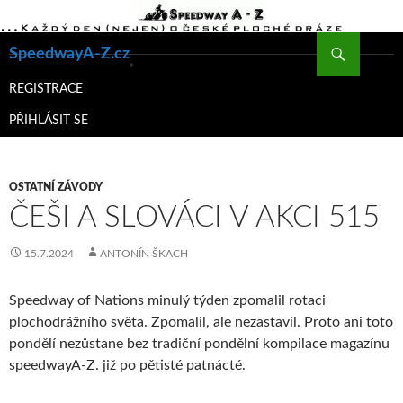
Hledat
SpeedwayA-Z.cz
PŘEJÍT
K
REGISTRACE
OBSAHU
PŘIHLÁSIT SE
WEBU
OSTATNÍ ZÁVODY
ČEŠI A SLOVÁCI V AKCI 515
15.7.2024
ANTONÍN ŠKACH
Speedway of Nations minulý týden zpomalil rotaci
plochodrážního světa. Zpomalil, ale nezastavil. Proto ani toto
pondělí nezůstane bez tradiční pondělní kompilace magazínu
speedwayA-Z. již po pětisté patnácté.