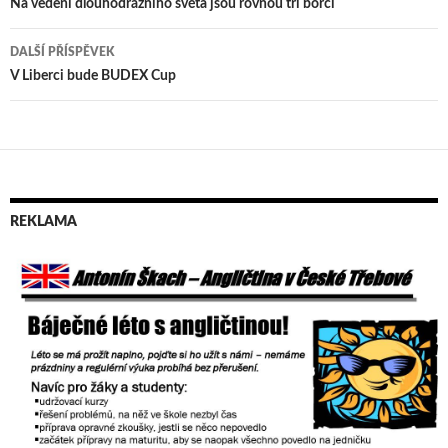
Navigace
Na vedení dlouhodrážního světa jsou rovnou tři borci
pro
DALŠÍ PŘÍSPĚVEK
příspěvek
V Liberci bude BUDEX Cup
REKLAMA