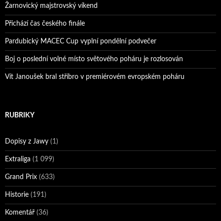
Žarnovický majstrovský víkend
Přichází čas českého finále
Pardubický MACEC Cup vyplní pondělní podvečer
Boj o poslední volné místo světového poháru je rozlosován
Vít Janoušek bral stříbro v premiérovém evropském poháru
RUBRIKY
Dopisy z Jawy
(1)
Extraliga
(1 099)
Grand Prix
(633)
Historie
(191)
Komentář
(36)