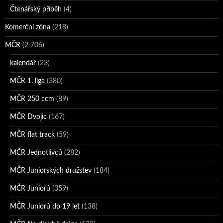
Čtenářský příběh
(4)
Komerční zóna
(218)
MČR
(2 706)
kalendář
(23)
MČR 1. liga
(380)
MČR 250 ccm
(89)
MČR Dvojic
(167)
MČR flat track
(59)
MČR Jednotlivců
(282)
MČR Juniorských družstev
(184)
MČR Juniorů
(359)
MČR Juniorů do 19 let
(138)