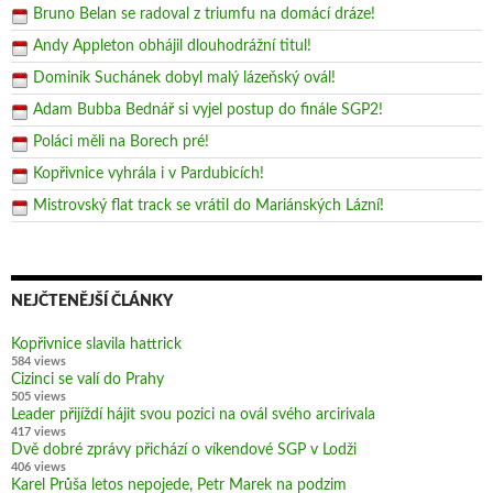
Bruno Belan se radoval z triumfu na domácí dráze!
Andy Appleton obhájil dlouhodrážní titul!
Dominik Suchánek dobyl malý lázeňský ovál!
Adam Bubba Bednář si vyjel postup do finále SGP2!
Poláci měli na Borech pré!
Kopřivnice vyhrála i v Pardubicích!
Mistrovský flat track se vrátil do Mariánských Lázní!
NEJČTENĚJŠÍ ČLÁNKY
Kopřivnice slavila hattrick
584 views
Cizinci se valí do Prahy
505 views
Leader přijíždí hájit svou pozici na ovál svého arcirivala
417 views
Dvě dobré zprávy přichází o víkendové SGP v Lodži
406 views
Karel Průša letos nepojede, Petr Marek na podzim