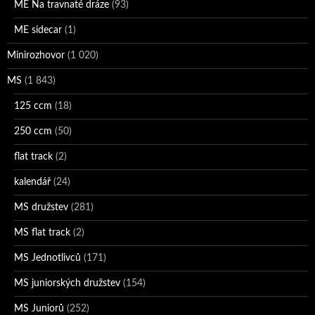
ME Na travnaté dráze
(93)
ME sidecar
(1)
Minirozhovor
(1 020)
MS
(1 843)
125 ccm
(18)
250 ccm
(50)
flat track
(2)
kalendář
(24)
MS družstev
(281)
MS flat track
(2)
MS Jednotlivců
(171)
MS juniorských družstev
(154)
MS Juniorů
(252)