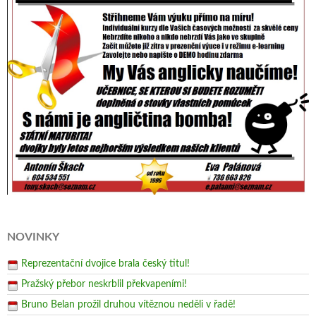
NOVINKY
Reprezentační dvojice brala český titul!
Pražský přebor neskrblil překvapeními!
Bruno Belan prožil druhou vítěznou neděli v řadě!