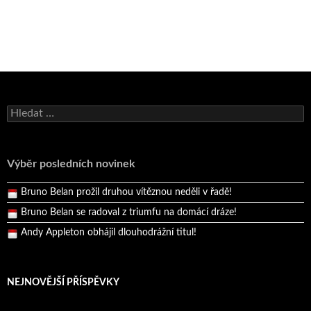
Bruno Belan se radoval z triumfu na domácí dráze!
Vyhledávání
Andy Appleton obhájil dlouhodrážní titul!
Reprezentační dvojice brala český titul!
Výběr posledních novinek
Pražský přebor neskrblil překvapeními!
Bruno Belan prožil druhou vítěznou neděli v řadě!
Bruno Belan se radoval z triumfu na domácí dráze!
Andy Appleton obhájil dlouhodrážní titul!
Reprezentační dvojice brala český titul!
NEJNOVĚJŠÍ PŘÍSPĚVKY