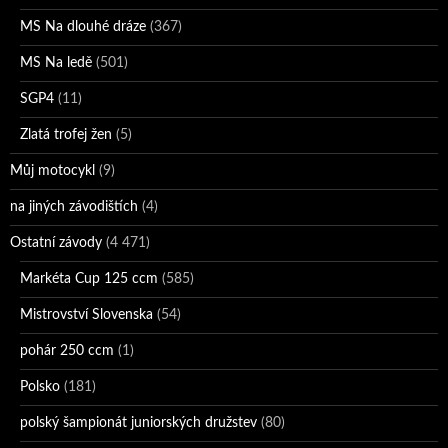
MS Na dlouhé dráze
(367)
MS Na ledě
(501)
SGP4
(11)
Zlatá trofej žen
(5)
Můj motocykl
(9)
na jiných závodištích
(4)
Ostatní závody
(4 471)
Markéta Cup 125 ccm
(585)
Mistrovství Slovenska
(54)
pohár 250 ccm
(1)
Polsko
(181)
polský šampionát juniorských družstev
(80)