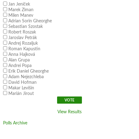
Jan Jeníček
Marek Ziman
Milen Manev
Adrian Sorin Gheorghe
Sebastian Szostak
Robert Roszak
Jaroslav Petrák
Andrej Rozaljuk
Roman Kapustin
Anna Hajková
Alan Grupa
Andrei Popa
Erik Daniel Gheorghe
Adam Nejezchleba
David Hofman
Makar Levišin
Marián Jirout
View Results
Polls Archive