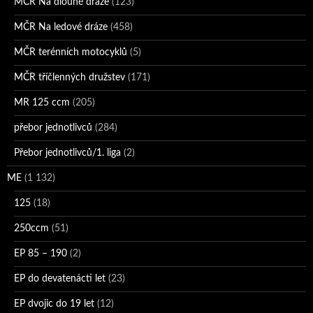
MČR Na dlouhé dráze
(123)
MČR Na ledové dráze
(458)
MČR terénních motocyklů
(5)
MČR tříčlenných družstev
(171)
MR 125 ccm
(205)
přebor jednotlivců
(284)
Přebor jednotlivců/1. liga
(2)
ME
(1 132)
125
(18)
250ccm
(51)
EP 85 – 190
(2)
EP do devatenácti let
(23)
EP dvojic do 19 let
(12)