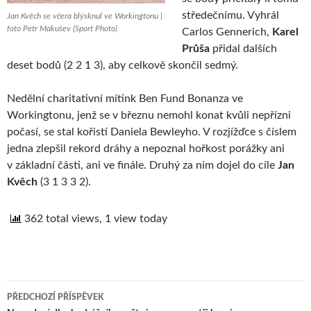
středečnímu. Vyhrál
Jan Kvěch se včera blýsknul ve Workingtonu |
foto Petr Makušev (Sport Photo)
Carlos Gennerich,
Karel
Průša
přidal dalších
deset bodů (2 2 1 3), aby celkově skončil sedmý.
Nedělní charitativní mítink Ben Fund Bonanza ve
Workingtonu, jenž se v březnu nemohl konat kvůli nepřízni
počasí, se stal kořistí Daniela Bewleyho. V rozjížďce s číslem
jedna zlepšil rekord dráhy a nepoznal hořkost porážky ani
v základní části, ani ve finále. Druhý za ním dojel do cíle
Jan
Kvěch
(3 1 3 3 2).
362 total views, 1 view today
PŘEDCHOZÍ PŘÍSPĚVEK