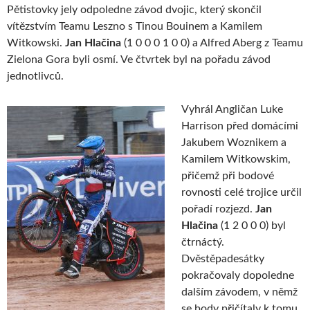
Pětistovky jely odpoledne závod dvojic, který skončil
vítězstvím Teamu Leszno s Tinou Bouinem a Kamilem
Witkowski.
Jan Hlačina
(1 0 0 0 1 0 0) a Alfred Aberg z Teamu
Zielona Gora byli osmí. Ve čtvrtek byl na pořadu závod
jednotlivců.
Vyhrál Angličan Luke
Harrison před domácími
Jakubem Woznikem a
Kamilem Witkowskim,
přičemž při bodové
rovnosti celé trojice určil
pořadí rozjezd.
Jan
Hlačina
(1 2 0 0 0) byl
čtrnáctý.
Dvěstěpadesátky
pokračovaly dopoledne
dalším závodem, v němž
se body přičítaly k tomu