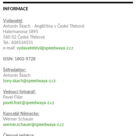
INFORMACE
Vydavatel:
Antonín Škach - Angličtina v České Třebové
Habrmanova 1895
560 02 Česká Třebová
Tel.: 604534551
e-mail:
vydavatelstvi@speedwaya-z.cz
ISSN: 1802-9728
Šéfredaktor:
Antonín Škach
tony.skach@speedwaya-z.cz
Vedoucí fotograf:
Pavel Fišer
pavel.fiser@speedwaya-z.cz
Kancelář Německo:
Werner Schauer
werner.schauer@speedwaya-z.cz
Členové redakce: