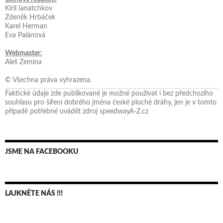
Kiril Ianatchkov
Zdeněk Hrbáček
Karel Herman
Eva Palánová
Webmaster:
Aleš Zemina
© Všechna práva vyhrazena.
Faktické údaje zde publikované je možné používat i bez předchozího
souhlasu pro šíření dobrého jména české ploché dráhy, jen je v tomto
případě potřebné uvádět zdroj speedwayA-Z.cz
JSME NA FACEBOOKU
LAJKNĚTE NÁS !!!