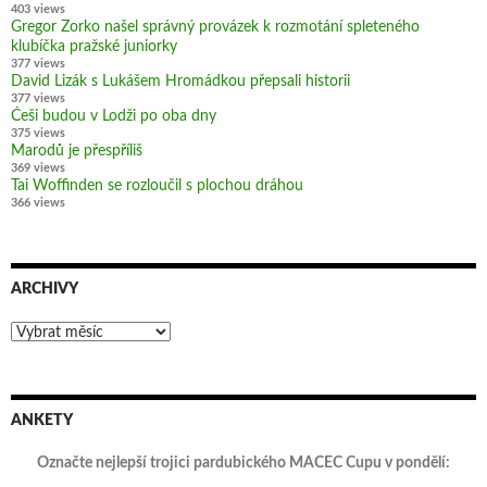
403 views
Gregor Zorko našel správný provázek k rozmotání spleteného
klubíčka pražské juniorky
377 views
David Lizák s Lukášem Hromádkou přepsali historii
377 views
Češi budou v Lodži po oba dny
375 views
Marodů je přespříliš
369 views
Tai Woffinden se rozloučil s plochou dráhou
366 views
ARCHIVY
Archivy
ANKETY
Označte nejlepší trojici pardubického MACEC Cupu v pondělí: