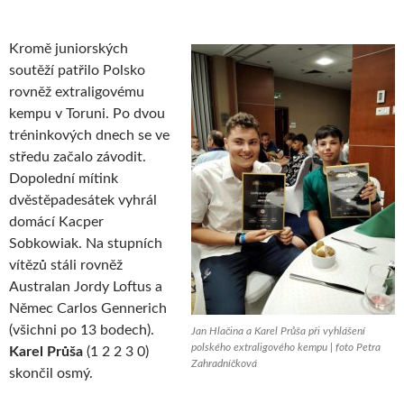
Kromě juniorských
soutěží patřilo Polsko
rovněž extraligovému
kempu v Toruni. Po dvou
tréninkových dnech se ve
středu začalo závodit.
Dopolední mítink
dvěstěpadesátek vyhrál
domácí Kacper
Sobkowiak. Na stupních
vítězů stáli rovněž
Australan Jordy Loftus a
Němec Carlos Gennerich
(všichni po 13 bodech).
Jan Hlačina a Karel Průša při vyhlášení
polského extraligového kempu | foto Petra
Karel Průša
(1 2 2 3 0)
Zahradníčková
skončil osmý.