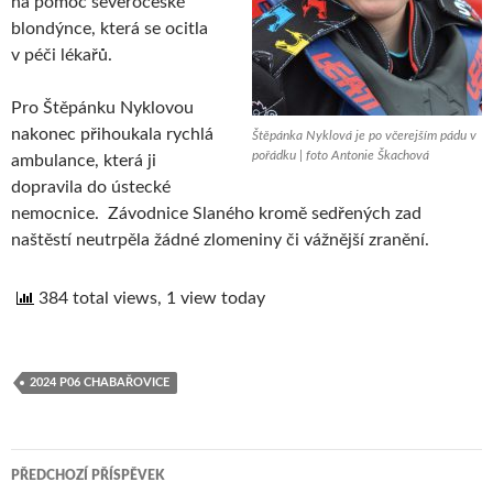
na pomoc severočeské
blondýnce, která se ocitla
v péči lékařů.
Pro Štěpánku Nyklovou
nakonec přihoukala rychlá
Štěpánka Nyklová je po včerejším pádu v
pořádku | foto Antonie Škachová
ambulance, která ji
dopravila do ústecké
nemocnice. Závodnice Slaného kromě sedřených zad
naštěstí neutrpěla žádné zlomeniny či vážnější zranění.
384 total views, 1 view today
2024 P06 CHABAŘOVICE
PŘEDCHOZÍ PŘÍSPĚVEK