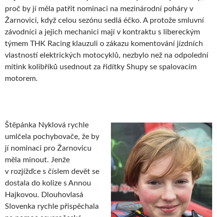
proč by jí měla patřit nominaci na mezinárodní poháry v
Žarnovici, když celou sezónu sedlá éčko. A protože smluvní
závodníci a jejich mechanici mají v kontraktu s libereckým
týmem THK Racing klauzuli o zákazu komentování jízdních
vlastností elektrických motocyklů, nezbylo než na odpolední
mítink kolibříků usednout za řidítky Shupy se spalovacím
motorem.
Štěpánka Nyklová rychle
umlčela pochybovače, že by
jí nominaci pro Žarnovicu
měla minout. Jenže
v rozjížďce s číslem devět se
dostala do kolize s Annou
Hajkovou. Dlouhovlasá
Slovenka rychle přispěchala