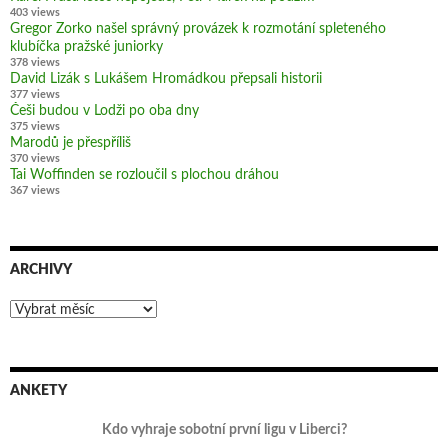
403 views
Gregor Zorko našel správný provázek k rozmotání spleteného
klubíčka pražské juniorky
378 views
David Lizák s Lukášem Hromádkou přepsali historii
377 views
Češi budou v Lodži po oba dny
375 views
Marodů je přespříliš
370 views
Tai Woffinden se rozloučil s plochou dráhou
367 views
ARCHIVY
Archivy
ANKETY
Kdo vyhraje sobotní první ligu v Liberci?