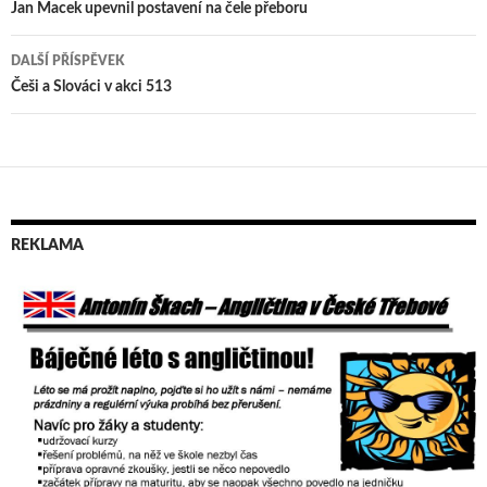
Navigace
Jan Macek upevnil postavení na čele přeboru
pro
DALŠÍ PŘÍSPĚVEK
příspěvek
Češi a Slováci v akci 513
REKLAMA