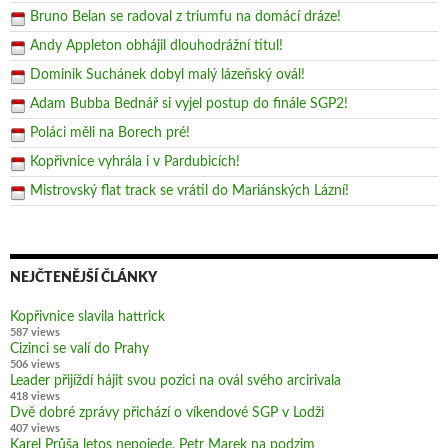
Bruno Belan se radoval z triumfu na domácí dráze!
Andy Appleton obhájil dlouhodrážní titul!
Dominik Suchánek dobyl malý lázeňský ovál!
Adam Bubba Bednář si vyjel postup do finále SGP2!
Poláci měli na Borech pré!
Kopřivnice vyhrála i v Pardubicích!
Mistrovský flat track se vrátil do Mariánských Lázní!
NEJČTENĚJŠÍ ČLÁNKY
Kopřivnice slavila hattrick
587 views
Cizinci se valí do Prahy
506 views
Leader přijíždí hájit svou pozici na ovál svého arcirivala
418 views
Dvě dobré zprávy přichází o víkendové SGP v Lodži
407 views
Karel Průša letos nepojede, Petr Marek na podzim