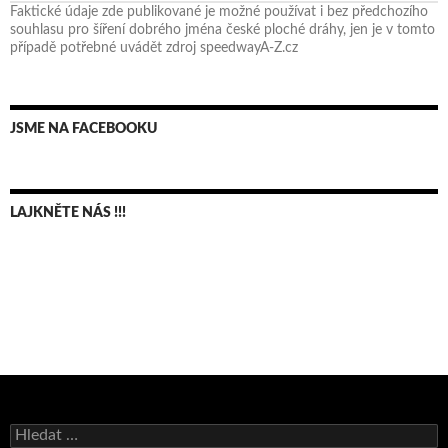
Faktické údaje zde publikované je možné používat i bez předchozího
souhlasu pro šíření dobrého jména české ploché dráhy, jen je v tomto
případě potřebné uvádět zdroj speedwayA-Z.cz
JSME NA FACEBOOKU
LAJKNĚTE NÁS !!!
Bruno Belan se radoval z triumfu na domácí dráze!
Vyhledávání