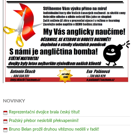
NOVINKY
Reprezentační dvojice brala český titul!
Pražský přebor neskrblil překvapeními!
Bruno Belan prožil druhou vítěznou neděli v řadě!