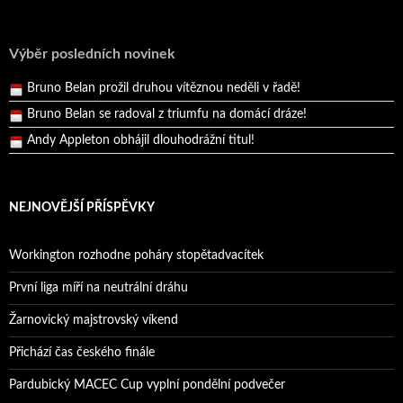
Andy Appleton obhájil dlouhodrážní titul!
Reprezentační dvojice brala český titul!
Výběr posledních novinek
Pražský přebor neskrblil překvapeními!
Bruno Belan prožil druhou vítěznou neděli v řadě!
Bruno Belan se radoval z triumfu na domácí dráze!
Andy Appleton obhájil dlouhodrážní titul!
Reprezentační dvojice brala český titul!
NEJNOVĚJŠÍ PŘÍSPĚVKY
Workington rozhodne poháry stopětadvacítek
První liga míří na neutrální dráhu
Žarnovický majstrovský víkend
Přichází čas českého finále
Pardubický MACEC Cup vyplní pondělní podvečer