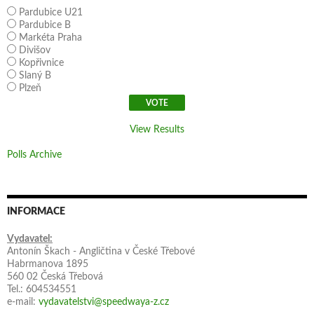
Pardubice U21
Pardubice B
Markéta Praha
Divišov
Kopřivnice
Slaný B
Plzeň
View Results
Polls Archive
INFORMACE
Vydavatel:
Antonín Škach - Angličtina v České Třebové
Habrmanova 1895
560 02 Česká Třebová
Tel.: 604534551
e-mail:
vydavatelstvi@speedwaya-z.cz