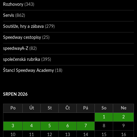
Rozhovory
(343)
Servis
(862)
Soutěže, hry a zábava
(279)
Speedway cestopisy
(25)
speedwayA-Z
(82)
společenská rubrika
(395)
Štancl Speedway Academy
(18)
SRPEN 2026
Po
Út
St
Čt
Pá
So
Ne
1
2
3
4
5
6
7
8
9
10
11
12
13
14
15
16