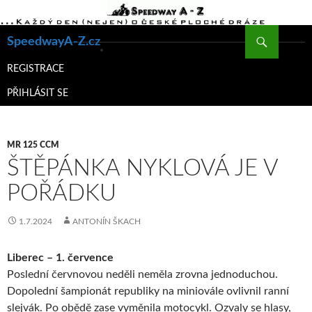
Hledat
SpeedwayA-Z.cz
PŘEJÍT
K
REGISTRACE
OBSAHU
PŘIHLÁSIT SE
WEBU
MR 125 CCM
ŠTĚPÁNKA NYKLOVÁ JE V
POŘÁDKU
1.7.2024
ANTONÍN ŠKACH
Liberec – 1. července
Poslední červnovou neděli neměla zrovna jednoduchou.
Dopolední šampionát republiky na miniovále ovlivnil ranní
slejvák. Po obědě zase vyměnila motocykl. Ozvaly se hlasy,