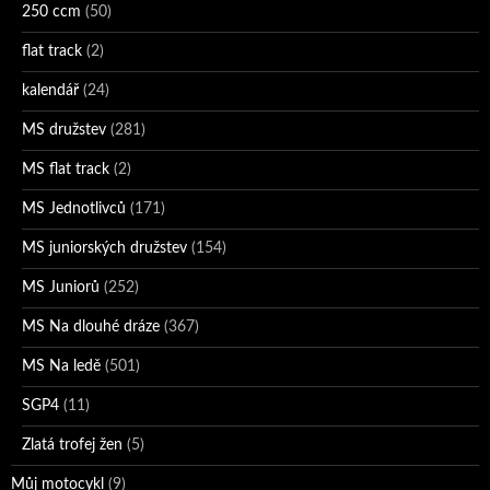
250 ccm
(50)
flat track
(2)
kalendář
(24)
MS družstev
(281)
MS flat track
(2)
MS Jednotlivců
(171)
MS juniorských družstev
(154)
MS Juniorů
(252)
MS Na dlouhé dráze
(367)
MS Na ledě
(501)
SGP4
(11)
Zlatá trofej žen
(5)
Můj motocykl
(9)