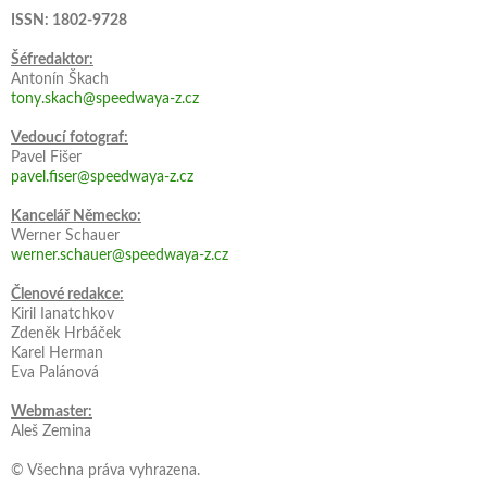
ISSN: 1802-9728
Šéfredaktor:
Antonín Škach
tony.skach@speedwaya-z.cz
Vedoucí fotograf:
Pavel Fišer
pavel.fiser@speedwaya-z.cz
Kancelář Německo:
Werner Schauer
werner.schauer@speedwaya-z.cz
Členové redakce:
Kiril Ianatchkov
Zdeněk Hrbáček
Karel Herman
Eva Palánová
Webmaster:
Aleš Zemina
© Všechna práva vyhrazena.