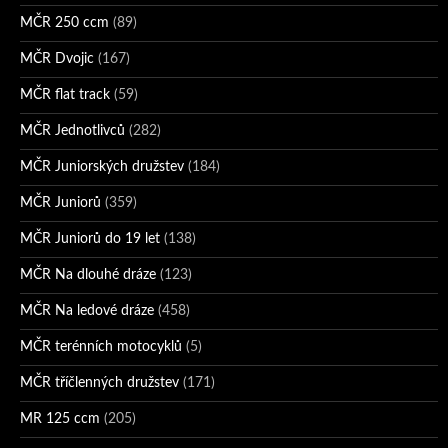
MČR 250 ccm
(89)
MČR Dvojic
(167)
MČR flat track
(59)
MČR Jednotlivců
(282)
MČR Juniorských družstev
(184)
MČR Juniorů
(359)
MČR Juniorů do 19 let
(138)
MČR Na dlouhé dráze
(123)
MČR Na ledové dráze
(458)
MČR terénních motocyklů
(5)
MČR tříčlenných družstev
(171)
MR 125 ccm
(205)