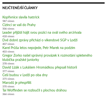
NEJČTENĚJŠÍ ČLÁNKY
Kopřivnice slavila hattrick
587 views
Cizinci se valí do Prahy
506 views
Leader přijíždí hájit svou pozici na ovál svého arcirivala
418 views
Dvě dobré zprávy přichází o víkendové SGP v Lodži
407 views
Karel Průša letos nepojede, Petr Marek na podzim
403 views
Gregor Zorko našel správný provázek k rozmotání spleteného
klubíčka pražské juniorky
378 views
David Lizák s Lukášem Hromádkou přepsali historii
377 views
Češi budou v Lodži po oba dny
375 views
Marodů je přespříliš
370 views
Tai Woffinden se rozloučil s plochou dráhou
366 views