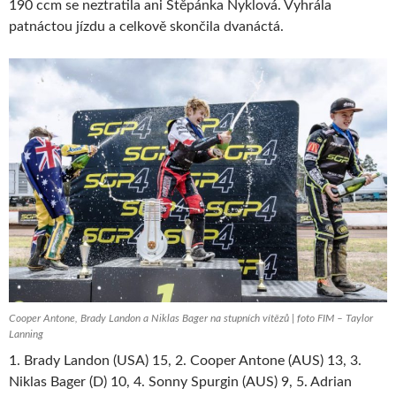
190 ccm se neztratila ani Štěpánka Nyklová. Vyhrála
patnáctou jízdu a celkově skončila dvanáctá.
Cooper Antone, Brady Landon a Niklas Bager na stupních vítězů | foto FIM – Taylor
Lanning
1. Brady Landon (USA) 15, 2. Cooper Antone (AUS) 13, 3.
Niklas Bager (D) 10, 4. Sonny Spurgin (AUS) 9, 5. Adrian