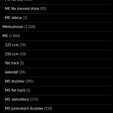
ME Na travnaté dráze
(93)
ME sidecar
(1)
Minirozhovor
(1 020)
MS
(1 844)
125 ccm
(19)
250 ccm
(50)
flat track
(2)
kalendář
(24)
MS družstev
(281)
MS flat track
(2)
MS Jednotlivců
(171)
MS juniorských družstev
(154)