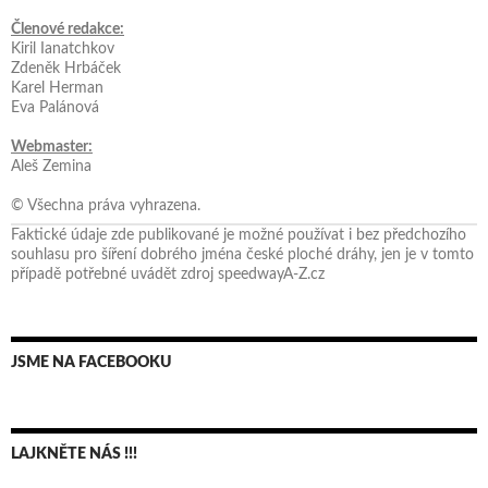
Členové redakce:
Kiril Ianatchkov
Zdeněk Hrbáček
Karel Herman
Eva Palánová
Webmaster:
Aleš Zemina
© Všechna práva vyhrazena.
Faktické údaje zde publikované je možné používat i bez předchozího
souhlasu pro šíření dobrého jména české ploché dráhy, jen je v tomto
případě potřebné uvádět zdroj speedwayA-Z.cz
JSME NA FACEBOOKU
LAJKNĚTE NÁS !!!