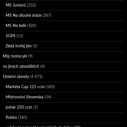
MS Juniorů
(252)
MS Na dlouhé dráze
(367)
MS Na ledě
(501)
SGP4
(11)
Zlatá trofej žen
(5)
Můj motocykl
(9)
na jiných závodištích
(4)
Ostatní závody
(4 471)
Markéta Cup 125 ccm
(585)
Mistrovství Slovenska
(54)
pohár 250 ccm
(1)
Polsko
(181)