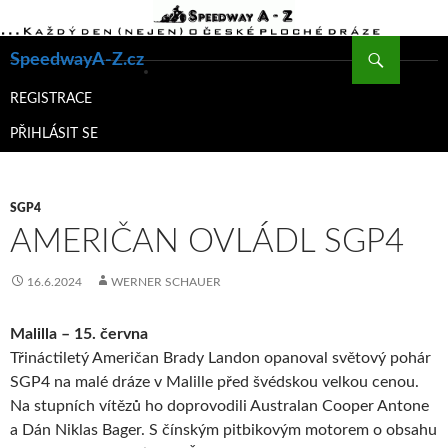
Hledat
SpeedwayA-Z.cz
PŘEJÍT
K
REGISTRACE
OBSAHU
PŘIHLÁSIT SE
WEBU
SGP4
AMERIČAN OVLÁDL SGP4
16.6.2024
WERNER SCHAUER
Malilla – 15. června
Třináctiletý Američan Brady Landon opanoval světový pohár
SGP4 na malé dráze v Malille před švédskou velkou cenou.
Na stupních vítězů ho doprovodili Australan Cooper Antone
a Dán Niklas Bager. S čínským pitbikovým motorem o obsahu