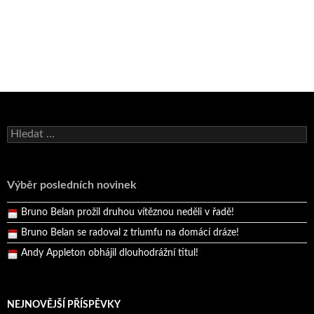
Bruno Belan se radoval z triumfu na domácí dráze!
Vyhledávání
Andy Appleton obhájil dlouhodrážní titul!
Reprezentační dvojice brala český titul!
Výběr posledních novinek
Pražský přebor neskrblil překvapeními!
Bruno Belan prožil druhou vítěznou neděli v řadě!
Bruno Belan se radoval z triumfu na domácí dráze!
Andy Appleton obhájil dlouhodrážní titul!
Reprezentační dvojice brala český titul!
NEJNOVĚJŠÍ PŘÍSPĚVKY