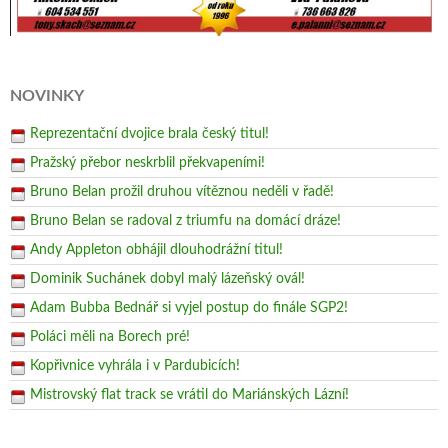
NOVINKY
Reprezentační dvojice brala český titul!
Pražský přebor neskrblil překvapeními!
Bruno Belan prožil druhou vítěznou neděli v řadě!
Bruno Belan se radoval z triumfu na domácí dráze!
Andy Appleton obhájil dlouhodrážní titul!
Dominik Suchánek dobyl malý lázeňský ovál!
Adam Bubba Bednář si vyjel postup do finále SGP2!
Poláci měli na Borech pré!
Kopřivnice vyhrála i v Pardubicích!
Mistrovský flat track se vrátil do Mariánských Lázní!