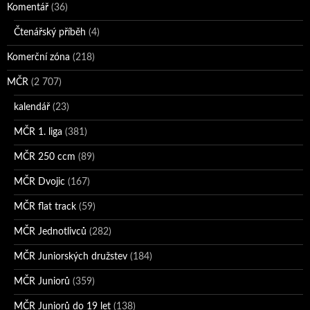
Komentář
(36)
Čtenářský příběh
(4)
Komerční zóna
(218)
MČR
(2 707)
kalendář
(23)
MČR 1. liga
(381)
MČR 250 ccm
(89)
MČR Dvojic
(167)
MČR flat track
(59)
MČR Jednotlivců
(282)
MČR Juniorských družstev
(184)
MČR Juniorů
(359)
MČR Juniorů do 19 let
(138)