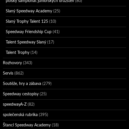
polský šampionát juniorských družstev
(80)
Slaný Speedway Academy
(25)
Slaný Trophy Talent 125
(10)
Speedway Friendship Cup
(41)
Talent Speedway Slaný
(17)
Talent Trophy
(14)
Rozhovory
(343)
Servis
(862)
Soutěže, hry a zábava
(279)
Speedway cestopisy
(25)
speedwayA-Z
(82)
společenská rubrika
(395)
Štancl Speedway Academy
(18)