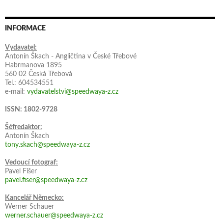
INFORMACE
Vydavatel:
Antonín Škach - Angličtina v České Třebové
Habrmanova 1895
560 02 Česká Třebová
Tel.: 604534551
e-mail:
vydavatelstvi@speedwaya-z.cz
ISSN: 1802-9728
Šéfredaktor:
Antonín Škach
tony.skach@speedwaya-z.cz
Vedoucí fotograf:
Pavel Fišer
pavel.fiser@speedwaya-z.cz
Kancelář Německo:
Werner Schauer
werner.schauer@speedwaya-z.cz