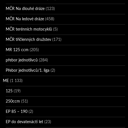
MČR Na dlouhé dráze
(123)
MČR Na ledové dráze
(458)
MČR terénních motocyklů
(5)
MČR tříčlenných družstev
(171)
MR 125 ccm
(205)
přebor jednotlivců
(284)
Přebor jednotlivců/1. liga
(2)
ME
(1 133)
125
(19)
250ccm
(51)
EP 85 – 190
(2)
EP do devatenácti let
(23)