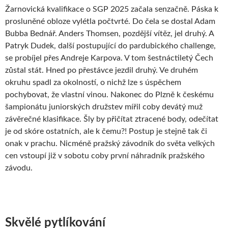
Žarnovická kvalifikace o SGP 2025 začala senzačně. Páska k
prosluněné obloze vylétla počtvrté. Do čela se dostal Adam
Bubba Bednář. Anders Thomsen, pozdější vítěz, jel druhý. A
Patryk Dudek, další postupující do pardubického challenge,
se probíjel přes Andreje Karpova. V tom šestnáctiletý Čech
zůstal stát. Hned po přestávce jezdil druhý. Ve druhém
okruhu spadl za okolností, o nichž lze s úspěchem
pochybovat, že vlastní vinou. Nakonec do Plzně k českému
šampionátu juniorských družstev mířil coby devátý muž
závěrečné klasifikace. Šly by přičítat ztracené body, odečítat
je od skóre ostatních, ale k čemu?! Postup je stejně tak či
onak v prachu. Nicméně pražský závodník do světa velkých
cen vstoupí již v sobotu coby první náhradník pražského
závodu.
Skvělé pytlíkování