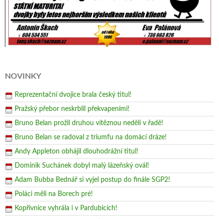
NOVINKY
Reprezentační dvojice brala český titul!
Pražský přebor neskrblil překvapeními!
Bruno Belan prožil druhou vítěznou neděli v řadě!
Bruno Belan se radoval z triumfu na domácí dráze!
Andy Appleton obhájil dlouhodrážní titul!
Dominik Suchánek dobyl malý lázeňský ovál!
Adam Bubba Bednář si vyjel postup do finále SGP2!
Poláci měli na Borech pré!
Kopřivnice vyhrála i v Pardubicích!