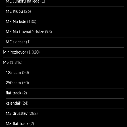
ME Juniorů na ledě
(1)
ME Klubů
(26)
ME Na ledě
(130)
ME Na travnaté dráze
(93)
ME sidecar
(1)
Minirozhovor
(1 020)
MS
(1 846)
125 ccm
(20)
250 ccm
(50)
flat track
(2)
kalendář
(24)
MS družstev
(282)
MS flat track
(2)