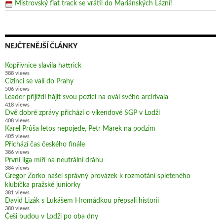
Mistrovský flat track se vrátil do Mariánských Lázní!
NEJČTENĚJŠÍ ČLÁNKY
Kopřivnice slavila hattrick
588 views
Cizinci se valí do Prahy
506 views
Leader přijíždí hájit svou pozici na ovál svého arcirivala
418 views
Dvě dobré zprávy přichází o víkendové SGP v Lodži
408 views
Karel Průša letos nepojede, Petr Marek na podzim
405 views
Přichází čas českého finále
386 views
První liga míří na neutrální dráhu
384 views
Gregor Zorko našel správný provázek k rozmotání spleteného
klubíčka pražské juniorky
381 views
David Lizák s Lukášem Hromádkou přepsali historii
380 views
Češi budou v Lodži po oba dny