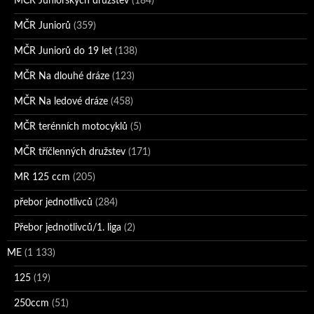
MČR Juniorských družstev
(184)
MČR Juniorů
(359)
MČR Juniorů do 19 let
(138)
MČR Na dlouhé dráze
(123)
MČR Na ledové dráze
(458)
MČR terénních motocyklů
(5)
MČR tříčlenných družstev
(171)
MR 125 ccm
(205)
přebor jednotlivců
(284)
Přebor jednotlivců/1. liga
(2)
ME
(1 133)
125
(19)
250ccm
(51)