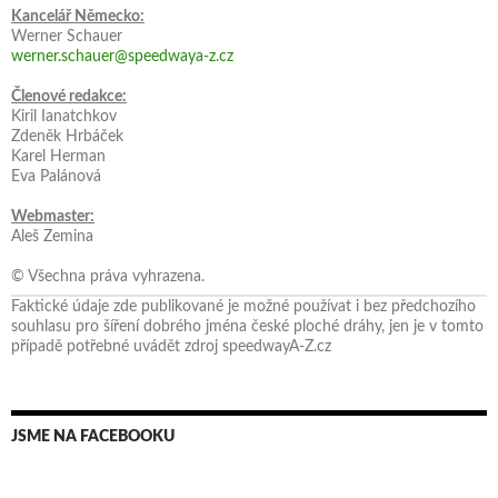
Kancelář Německo:
Werner Schauer
werner.schauer@speedwaya-z.cz
Členové redakce:
Kiril Ianatchkov
Zdeněk Hrbáček
Karel Herman
Eva Palánová
Webmaster:
Aleš Zemina
© Všechna práva vyhrazena.
Faktické údaje zde publikované je možné používat i bez předchozího
souhlasu pro šíření dobrého jména české ploché dráhy, jen je v tomto
případě potřebné uvádět zdroj speedwayA-Z.cz
JSME NA FACEBOOKU