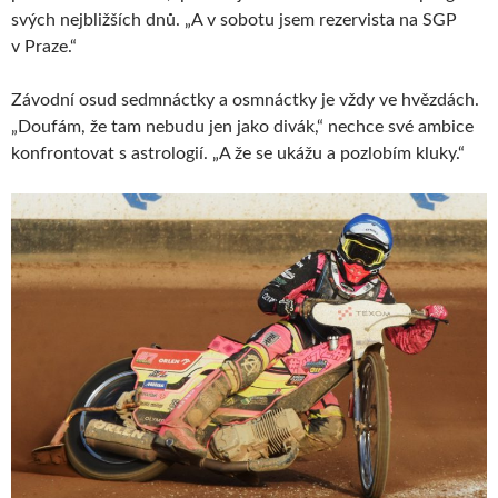
svých nejbližších dnů. „A v sobotu jsem rezervista na SGP
v Praze.“
Závodní osud sedmnáctky a osmnáctky je vždy ve hvězdách.
„Doufám, že tam nebudu jen jako divák,“ nechce své ambice
konfrontovat s astrologií. „A že se ukážu a pozlobím kluky.“