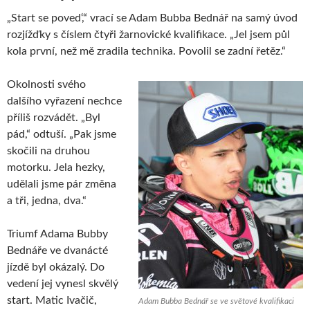
„Start se poved‘,“ vrací se Adam Bubba Bednář na samý úvod
rozjížďky s číslem čtyři žarnovické kvalifikace. „Jel jsem půl
kola první, než mě zradila technika. Povolil se zadní řetěz.“
Okolnosti svého
dalšího vyřazení nechce
příliš rozvádět. „Byl
pád,“ odtuší. „Pak jsme
skočili na druhou
motorku. Jela hezky,
udělali jsme pár změna
a tři, jedna, dva.“
Triumf Adama Bubby
Bednáře ve dvanácté
jízdě byl okázalý. Do
vedení jej vynesl skvělý
start. Matic Ivačič,
Adam Bubba Bednář se ve světové kvalifikaci