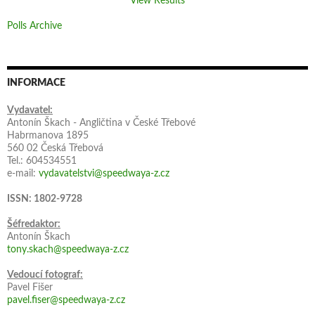
View Results
Polls Archive
INFORMACE
Vydavatel:
Antonín Škach - Angličtina v České Třebové
Habrmanova 1895
560 02 Česká Třebová
Tel.: 604534551
e-mail:
vydavatelstvi@speedwaya-z.cz
ISSN: 1802-9728
Šéfredaktor:
Antonín Škach
tony.skach@speedwaya-z.cz
Vedoucí fotograf:
Pavel Fišer
pavel.fiser@speedwaya-z.cz