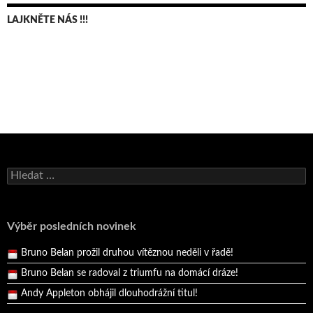
LAJKNĚTE NÁS !!!
Bruno Belan se radoval z triumfu na domácí dráze!
Vyhledávání
Andy Appleton obhájil dlouhodrážní titul!
Reprezentační dvojice brala český titul!
Výběr posledních novinek
Pražský přebor neskrblil překvapeními!
Bruno Belan prožil druhou vítěznou neděli v řadě!
Bruno Belan se radoval z triumfu na domácí dráze!
Andy Appleton obhájil dlouhodrážní titul!
Reprezentační dvojice brala český titul!