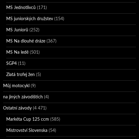
MS Jednotlivců
(171)
MS juniorských družstev
(154)
MS Juniorů
(252)
MS Na dlouhé dráze
(367)
MS Na ledě
(501)
SGP4
(11)
Zlatá trofej žen
(5)
Můj motocykl
(9)
na jiných závodištích
(4)
Ostatní závody
(4 471)
Markéta Cup 125 ccm
(585)
Mistrovství Slovenska
(54)