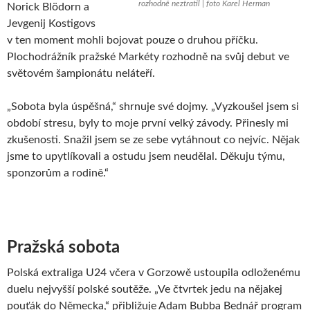
rozhodně neztratil | foto Karel Herman
Norick Blödorn a
Jevgenij Kostigovs
v ten moment mohli bojovat pouze o druhou příčku.
Plochodrážník pražské Markéty rozhodně na svůj debut ve
světovém šampionátu neláteří.
„Sobota byla úspěšná,“ shrnuje své dojmy. „Vyzkoušel jsem si
období stresu, byly to moje první velký závody. Přinesly mi
zkušenosti. Snažil jsem se ze sebe vytáhnout co nejvíc. Nějak
jsme to upytlíkovali a ostudu jsem neudělal. Děkuju týmu,
sponzorům a rodině.“
Pražská sobota
Polská extraliga U24 včera v Gorzowě ustoupila odloženému
duelu nejvyšší polské soutěže. „Ve čtvrtek jedu na nějakej
pouťák do Německa,“ přibližuje Adam Bubba Bednář program