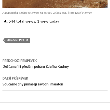
Adam Bubba Bednář se chystá na českou velkou cenu | foto Karel Herman
544 total views, 1 view today
2024 SGP PRAHA
PŘEDCHOZÍ PŘÍSPĚVEK
Navigace
Déšť zmařil i předání poháru Zdeňka Kudrny
pro
DALŠÍ PŘÍSPĚVEK
příspěvek
Současné dny přinášejí závodní maratón