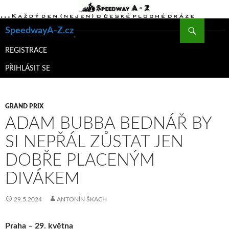
Hledat
SpeedwayA-Z.cz
PŘEJÍT
K
REGISTRACE
OBSAHU
PŘIHLÁSIT SE
WEBU
GRAND PRIX
ADAM BUBBA BEDNÁŘ BY
SI NEPŘÁL ZŮSTAT JEN
DOBŘE PLACENÝM
DIVÁKEM
29.5.2024
ANTONÍN ŠKACH
Praha – 29. května