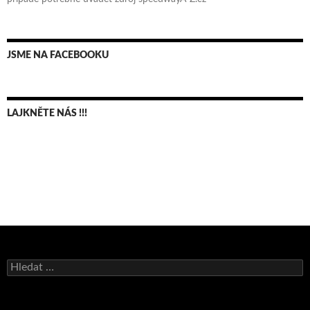
JSME NA FACEBOOKU
LAJKNĚTE NÁS !!!
Bruno Belan se radoval z triumfu na domácí dráze!
Vyhledávání
Andy Appleton obhájil dlouhodrážní titul!
Reprezentační dvojice brala český titul!