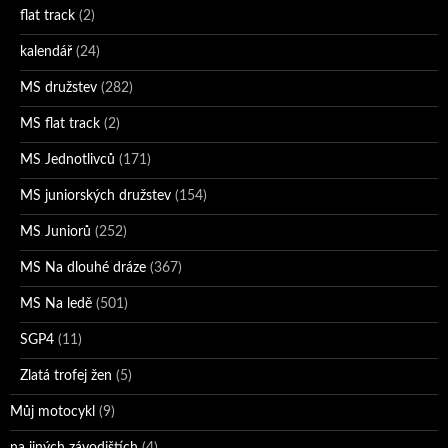
flat track
(2)
kalendář
(24)
MS družstev
(282)
MS flat track
(2)
MS Jednotlivců
(171)
MS juniorských družstev
(154)
MS Juniorů
(252)
MS Na dlouhé dráze
(367)
MS Na ledě
(501)
SGP4
(11)
Zlatá trofej žen
(5)
Můj motocykl
(9)
na jiných závodištích
(4)