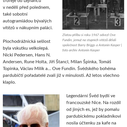
trofeje od Lejhanců
v neděli před polednem,
také sobotní
autogramiádou bývalých
vítězů v nákupním paláci.
Zlatou přilbu si roku 1967 odvezl Ove
Fundin, jemuž na stupních vítězů dělali
Plochodrážnická sešlost
společnost Barry Briggs a Antonín Kasper |
byla vskutku velkolepá.
foto archív Antonín Kasper
Nicki Pedersen, Hans N.
Andersen, Rune Holta, Jiří Štancl, Milan Špinka, Tomáš
Topinka, Václav Milík a… Ove Fundin. Švédského bohéma
pardubičtí pořadatelé zvali již v minulosti. Až letos všechno
klaplo.
Legendární Švéd bydlí ve
francouzské Nice. Na rozdíl
od jiných es, jež by pomalu
pardubickému pokladníkovi
nosila účtenku za kafe na