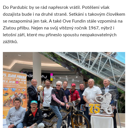
Do Pardubic by se rád napřesrok vrátil. Potěšení však
dozajista bude i na druhé straně. Setkání s takovým člověkem
se nezapomíná jen tak. A také Ove Fundin stále vzpomíná na
Zlatou přilbu. Nejen na svůj vítězný ročník 1967, nýbrž i
letošní září, které mu přineslo spoustu neopakovatelných
zážitků.