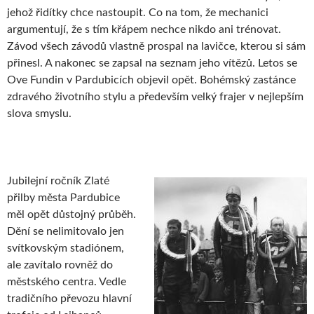
jehož řidítky chce nastoupit. Co na tom, že mechanici
argumentují, že s tím křápem nechce nikdo ani trénovat.
Závod všech závodů vlastně prospal na lavičce, kterou si sám
přinesl. A nakonec se zapsal na seznam jeho vítězů. Letos se
Ove Fundin v Pardubicích objevil opět. Bohémský zastánce
zdravého životního stylu a především velký frajer v nejlepším
slova smyslu.
Jubilejní ročník Zlaté
přilby města Pardubice
měl opět důstojný průběh.
Dění se nelimitovalo jen
svítkovským stadiónem,
ale zavítalo rovněž do
městského centra. Vedle
tradičního převozu hlavní