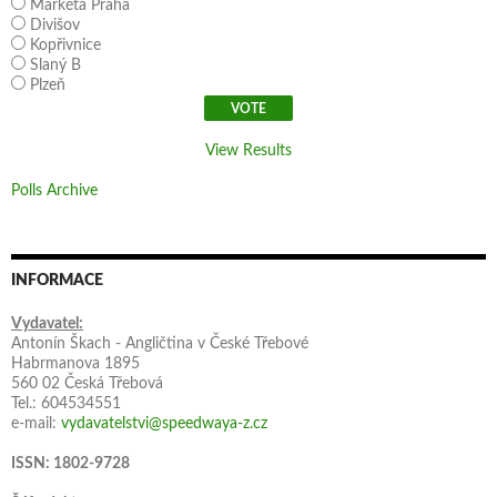
Markéta Praha
Divišov
Kopřivnice
Slaný B
Plzeň
View Results
Polls Archive
INFORMACE
Vydavatel:
Antonín Škach - Angličtina v České Třebové
Habrmanova 1895
560 02 Česká Třebová
Tel.: 604534551
e-mail:
vydavatelstvi@speedwaya-z.cz
ISSN: 1802-9728