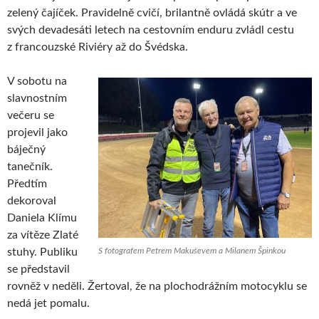
zelený čajíček. Pravidelně cvičí, brilantně ovládá skútr a ve
svých devadesáti letech na cestovním enduru zvládl cestu
z francouzské Riviéry až do Švédska.
V sobotu na
slavnostním
večeru se
projevil jako
báječný
tanečník.
Předtím
dekoroval
Daniela Klímu
za vítěze Zlaté
stuhy. Publiku
S fotografem Petrem Makuševem a Milanem Špinkou
se představil
rovněž v neděli. Žertoval, že na plochodrážním motocyklu se
nedá jet pomalu.