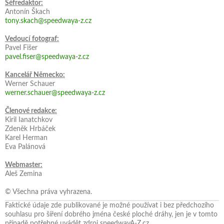
Šéfredaktor:
Antonín Škach
tony.skach@speedwaya-z.cz
Vedoucí fotograf:
Pavel Fišer
pavel.fiser@speedwaya-z.cz
Kancelář Německo:
Werner Schauer
werner.schauer@speedwaya-z.cz
Členové redakce:
Kiril Ianatchkov
Zdeněk Hrbáček
Karel Herman
Eva Palánová
Webmaster:
Aleš Zemina
© Všechna práva vyhrazena.
Faktické údaje zde publikované je možné používat i bez předchozího
souhlasu pro šíření dobrého jména české ploché dráhy, jen je v tomto
případě potřebné uvádět zdroj speedwayA-Z.cz