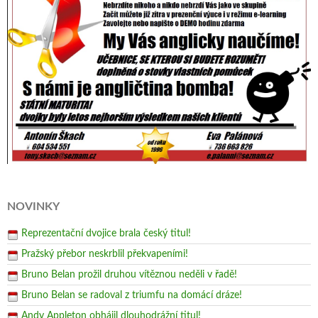
NOVINKY
Reprezentační dvojice brala český titul!
Pražský přebor neskrblil překvapeními!
Bruno Belan prožil druhou vítěznou neděli v řadě!
Bruno Belan se radoval z triumfu na domácí dráze!
Andy Appleton obhájil dlouhodrážní titul!