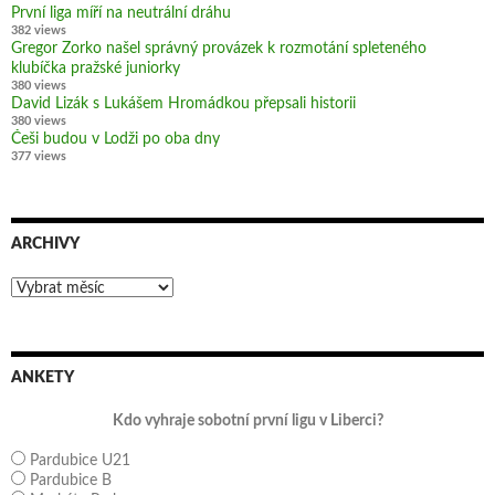
První liga míří na neutrální dráhu
382 views
Gregor Zorko našel správný provázek k rozmotání spleteného
klubíčka pražské juniorky
380 views
David Lizák s Lukášem Hromádkou přepsali historii
380 views
Češi budou v Lodži po oba dny
377 views
ARCHIVY
Archivy
ANKETY
Kdo vyhraje sobotní první ligu v Liberci?
Pardubice U21
Pardubice B