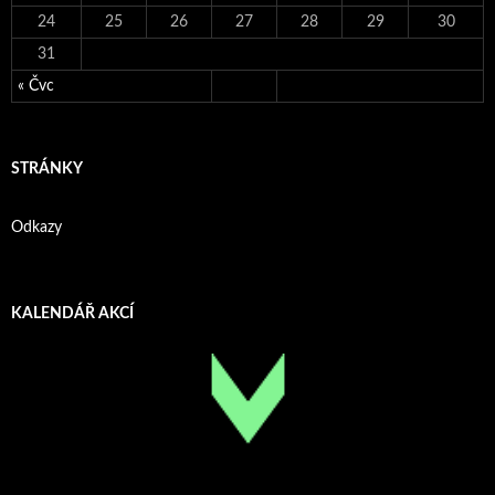
24
25
26
27
28
29
30
31
« Čvc
STRÁNKY
Odkazy
KALENDÁŘ AKCÍ