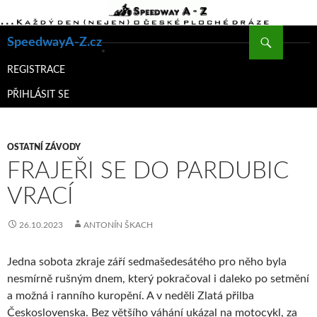
Hledat
SpeedwayA-Z.cz
PŘEJÍT
K
REGISTRACE
OBSAHU
PŘIHLÁSIT SE
WEBU
OSTATNÍ ZÁVODY
FRAJEŘI SE DO PARDUBIC
VRACÍ
26.10.2023
ANTONÍN ŠKACH
Jedna sobota zkraje září sedmašedesátého pro něho byla
nesmírně rušným dnem, který pokračoval i daleko po setmění
a možná i ranního kuropění. A v neděli Zlatá přilba
Československa. Bez většího váhání ukázal na motocykl, za