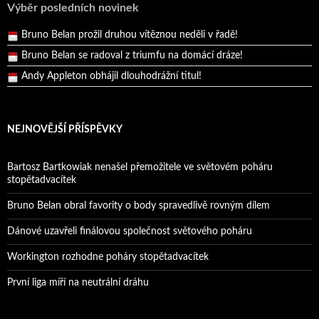
Pražský přebor neskrblil překvapeními!
Výběr posledních novinek
Bruno Belan prožil druhou vítěznou neděli v řadě!
Bruno Belan se radoval z triumfu na domácí dráze!
Andy Appleton obhájil dlouhodrážní titul!
Reprezentační dvojice brala český titul!
NEJNOVĚJŠÍ PŘÍSPĚVKY
Bartosz Bartkowiak nenašel přemožitele ve světovém poháru
stopětadvacítek
Bruno Belan obral favority o body spravedlivě rovným dílem
Dánové uzavřeli finálovou společnost světového poháru
Workington rozhodne poháry stopětadvacítek
První liga míří na neutrální dráhu