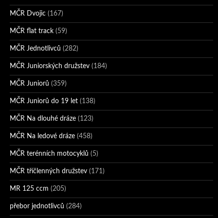
MČR Dvojic
(167)
MČR flat track
(59)
MČR Jednotlivců
(282)
MČR Juniorských družstev
(184)
MČR Juniorů
(359)
MČR Juniorů do 19 let
(138)
MČR Na dlouhé dráze
(123)
MČR Na ledové dráze
(458)
MČR terénních motocyklů
(5)
MČR tříčlenných družstev
(171)
MR 125 ccm
(205)
přebor jednotlivců
(284)