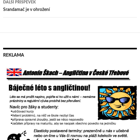
DALŠÍ PŘÍSPĚVEK
příspěvek
Srandamač je v ohrožení
REKLAMA