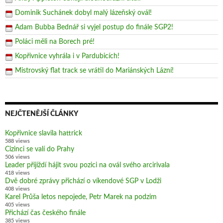
Dominik Suchánek dobyl malý lázeňský ovál!
Adam Bubba Bednář si vyjel postup do finále SGP2!
Poláci měli na Borech pré!
Kopřivnice vyhrála i v Pardubicích!
Mistrovský flat track se vrátil do Mariánských Lázní!
NEJČTENĚJŠÍ ČLÁNKY
Kopřivnice slavila hattrick
588 views
Cizinci se valí do Prahy
506 views
Leader přijíždí hájit svou pozici na ovál svého arcirivala
418 views
Dvě dobré zprávy přichází o víkendové SGP v Lodži
408 views
Karel Průša letos nepojede, Petr Marek na podzim
405 views
Přichází čas českého finále
385 views