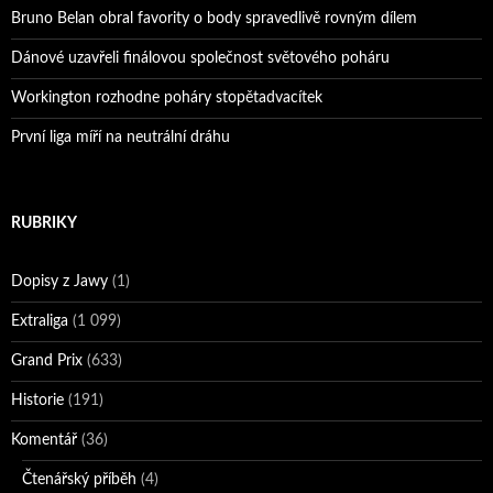
Bruno Belan obral favority o body spravedlivě rovným dílem
Dánové uzavřeli finálovou společnost světového poháru
Workington rozhodne poháry stopětadvacítek
První liga míří na neutrální dráhu
RUBRIKY
Dopisy z Jawy
(1)
Extraliga
(1 099)
Grand Prix
(633)
Historie
(191)
Komentář
(36)
Čtenářský příběh
(4)