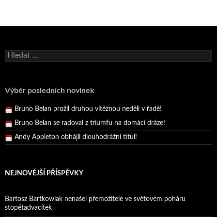
Bruno Belan se radoval z triumfu na domácí dráze!
Vyhledávání
Andy Appleton obhájil dlouhodrážní titul!
Reprezentační dvojice brala český titul!
Pražský přebor neskrblil překvapeními!
Výběr posledních novinek
Bruno Belan prožil druhou vítěznou neděli v řadě!
Bruno Belan se radoval z triumfu na domácí dráze!
Andy Appleton obhájil dlouhodrážní titul!
Reprezentační dvojice brala český titul!
NEJNOVĚJŠÍ PŘÍSPĚVKY
Bartosz Bartkowiak nenašel přemožitele ve světovém poháru
stopětadvacítek