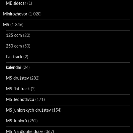
ME sidecar
(1)
Minirozhovor
(1 020)
MS
(1 846)
125 ccm
(20)
250 ccm
(50)
flat track
(2)
kalendář
(24)
MS družstev
(282)
MS flat track
(2)
MS Jednotlivců
(171)
MS juniorských družstev
(154)
MS Juniorů
(252)
MS Na dlouhé dráze
(367)