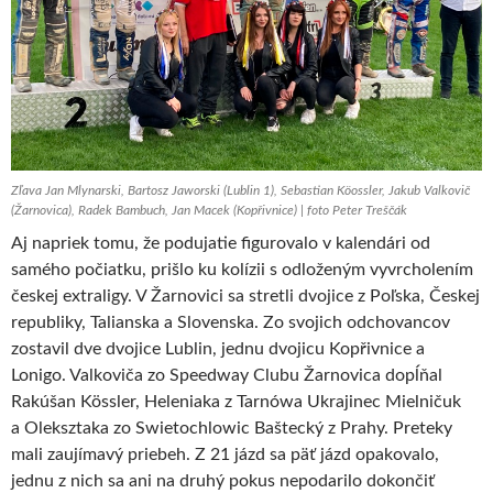
Zľava Jan Mlynarski, Bartosz Jaworski (Lublin 1), Sebastian Köossler, Jakub Valkovič
(Žarnovica), Radek Bambuch, Jan Macek (Kopřivnice) | foto Peter Treščák
Aj napriek tomu, že podujatie figurovalo v kalendári od
samého počiatku, prišlo ku kolízii s odloženým vyvrcholením
českej extraligy. V Žarnovici sa stretli dvojice z Poľska, Českej
republiky, Talianska a Slovenska. Zo svojich odchovancov
zostavil dve dvojice Lublin, jednu dvojicu Kopřivnice a
Lonigo. Valkoviča zo Speedway Clubu Žarnovica dopĺňal
Rakúšan Kössler, Heleniaka z Tarnówa Ukrajinec Mielničuk
a Oleksztaka zo Swietochlowic Baštecký z Prahy. Preteky
mali zaujímavý priebeh. Z 21 jázd sa päť jázd opakovalo,
jednu z nich sa ani na druhý pokus nepodarilo dokončiť