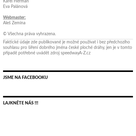
Karel Herman
Eva Palánová
Webmaster:
Aleš Zemina
© Všechna práva vyhrazena.
Faktické údaje zde publikované je možné používat i bez předchozího
souhlasu pro šíření dobrého jména české ploché dráhy, jen je v tomto
případě potřebné uvádět zdroj speedwayA-Z.cz
JSME NA FACEBOOKU
LAJKNĚTE NÁS !!!