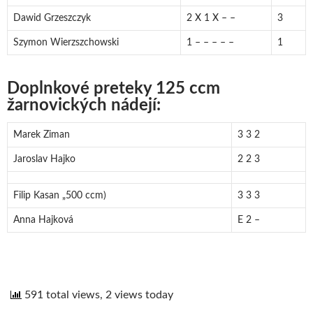
Dawid Grzeszczyk
2 X 1 X – –
3
Szymon Wierzszchowski
1 – – – – –
1
Doplnkové preteky 125 ccm
žarnovických nádejí:
Marek Ziman
3 3 2
Jaroslav Hajko
2 2 3
Filip Kasan „500 ccm)
3 3 3
Anna Hajková
E 2 –
591 total views, 2 views today