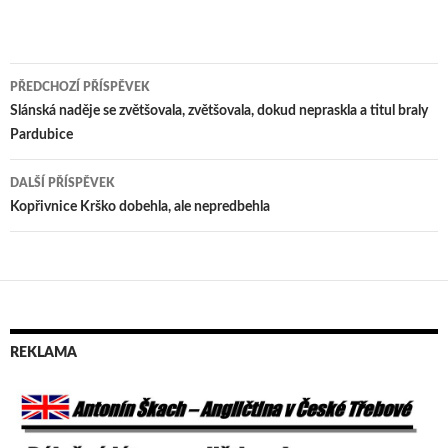
PŘEDCHOZÍ PŘÍSPĚVEK
Navigace
Slánská naděje se zvětšovala, zvětšovala, dokud nepraskla a titul braly
Pardubice
pro
příspěvek
DALŠÍ PŘÍSPĚVEK
Kopřivnice Krško dobehla, ale nepredbehla
REKLAMA