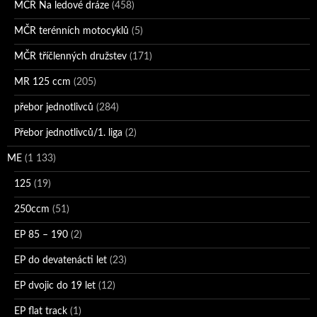
MČR Na ledové dráze
(458)
MČR terénních motocyklů
(5)
MČR tříčlenných družstev
(171)
MR 125 ccm
(205)
přebor jednotlivců
(284)
Přebor jednotlivců/1. liga
(2)
ME
(1 133)
125
(19)
250ccm
(51)
EP 85 – 190
(2)
EP do devatenácti let
(23)
EP dvojic do 19 let
(12)
EP flat track
(1)