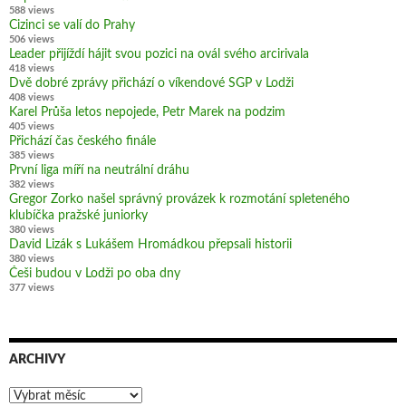
588 views
Cizinci se valí do Prahy
506 views
Leader přijíždí hájit svou pozici na ovál svého arcirivala
418 views
Dvě dobré zprávy přichází o víkendové SGP v Lodži
408 views
Karel Průša letos nepojede, Petr Marek na podzim
405 views
Přichází čas českého finále
385 views
První liga míří na neutrální dráhu
382 views
Gregor Zorko našel správný provázek k rozmotání spleteného
klubíčka pražské juniorky
380 views
David Lizák s Lukášem Hromádkou přepsali historii
380 views
Češi budou v Lodži po oba dny
377 views
ARCHIVY
Archivy