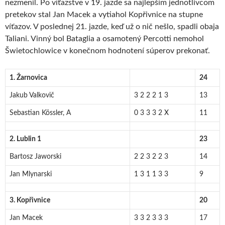
nezmenil. Po víťazstve v 19. jazde sa najlepším jednotlivcom
pretekov stal Jan Macek a vytiahol Kopřivnice na stupne
víťazov. V poslednej 21. jazde, keď už o nič nešlo, spadli obaja
Taliani. Vinný bol Bataglia a osamotený Percotti nemohol
Šwietochlowice v konečnom hodnotení súperov prekonať.
1. Žarnovica
24
Jakub Valkovič
3 2 2 2 1 3
13
Sebastian Kössler, A
0 3 3 3 2 X
11
2. Lublin 1
23
Bartosz Jaworski
2 2 3 2 2 3
14
Jan Mlynarski
1 3 1 1 3 3
9
3. Kopřivnice
20
Jan Macek
3 3 2 3 3 3
17