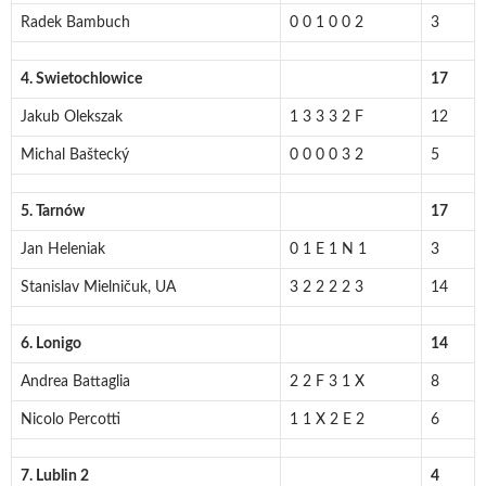
Radek Bambuch
0 0 1 0 0 2
3
4. Swietochlowice
17
Jakub Olekszak
1 3 3 3 2 F
12
Michal Baštecký
0 0 0 0 3 2
5
5. Tarnów
17
Jan Heleniak
0 1 E 1 N 1
3
Stanislav Mielničuk, UA
3 2 2 2 2 3
14
6. Lonigo
14
Andrea Battaglia
2 2 F 3 1 X
8
Nicolo Percotti
1 1 X 2 E 2
6
7. Lublin 2
4