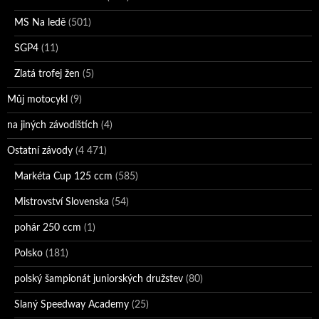
MS Na ledě
(501)
SGP4
(11)
Zlatá trofej žen
(5)
Můj motocykl
(9)
na jiných závodištích
(4)
Ostatní závody
(4 471)
Markéta Cup 125 ccm
(585)
Mistrovství Slovenska
(54)
pohár 250 ccm
(1)
Polsko
(181)
polský šampionát juniorských družstev
(80)
Slaný Speedway Academy
(25)