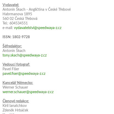
Vydavatel:
Antonín Škach - Angličtina v České Třebové
Habrmanova 1895
560 02 Česká Třebová
Tel.: 604534551
e-mail:
vydavatelstvi@speedwaya-z.cz
ISSN: 1802-9728
Šéfredaktor:
Antonín Škach
tony.skach@speedwaya-z.cz
Vedoucí fotograf:
Pavel Fišer
pavel.fiser@speedwaya-z.cz
Kancelář Německo:
Werner Schauer
werner.schauer@speedwaya-z.cz
Členové redakce:
Kiril Ianatchkov
Zdeněk Hrbáček