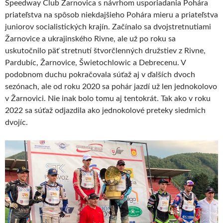
Speedway Club Žarnovica s návrhom usporiadania Pohára
priateľstva na spôsob niekdajšieho Pohára mieru a priateľstva
juniorov socialistických krajín. Začínalo sa dvojstretnutiami
Žarnovice a ukrajinského Rivne, ale už po roku sa
uskutočnilo päť stretnutí štvorčlenných družstiev z Rivne,
Pardubíc, Žarnovice, Šwietochlowic a Debrecenu. V
podobnom duchu pokračovala súťaž aj v ďalších dvoch
sezónach, ale od roku 2020 sa pohár jazdí už len jednokolovo
v Žarnovici. Nie inak bolo tomu aj tentokrát. Tak ako v roku
2022 sa súťaž odjazdila ako jednokolové preteky siedmich
dvojíc.