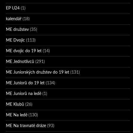
EP U24
(1)
kalendář
(18)
ME družstev
(35)
ME Dvojic
(113)
ME dvojic do 19 let
(14)
ME Jednotlivců
(291)
ME Juniorských družstev do 19 let
(131)
ME Juniorů do 19 let
(134)
ME Juniorů na ledě
(1)
ME Klubů
(26)
ME Na ledě
(130)
ME Na travnaté dráze
(93)