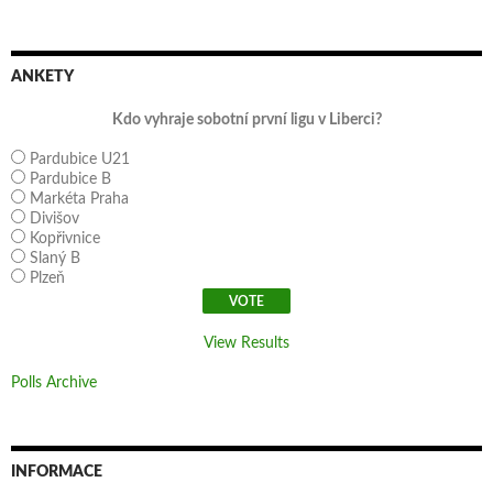
ANKETY
Kdo vyhraje sobotní první ligu v Liberci?
Pardubice U21
Pardubice B
Markéta Praha
Divišov
Kopřivnice
Slaný B
Plzeň
View Results
Polls Archive
INFORMACE