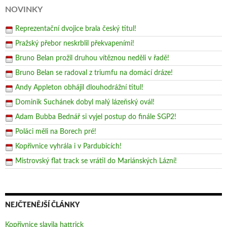
NOVINKY
Reprezentační dvojice brala český titul!
Pražský přebor neskrblil překvapeními!
Bruno Belan prožil druhou vítěznou neděli v řadě!
Bruno Belan se radoval z triumfu na domácí dráze!
Andy Appleton obhájil dlouhodrážní titul!
Dominik Suchánek dobyl malý lázeňský ovál!
Adam Bubba Bednář si vyjel postup do finále SGP2!
Poláci měli na Borech pré!
Kopřivnice vyhrála i v Pardubicích!
Mistrovský flat track se vrátil do Mariánských Lázní!
NEJČTENĚJŠÍ ČLÁNKY
Kopřivnice slavila hattrick