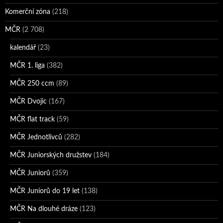
Komerční zóna
(218)
MČR
(2 708)
kalendář
(23)
MČR 1. liga
(382)
MČR 250 ccm
(89)
MČR Dvojic
(167)
MČR flat track
(59)
MČR Jednotlivců
(282)
MČR Juniorských družstev
(184)
MČR Juniorů
(359)
MČR Juniorů do 19 let
(138)
MČR Na dlouhé dráze
(123)