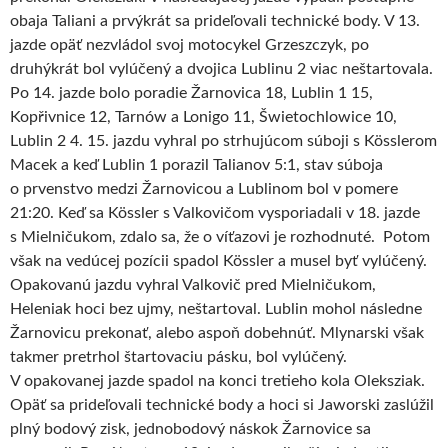
obaja Taliani a prvýkrát sa prideľovali technické body. V 13.
jazde opäť nezvládol svoj motocykel Grzeszczyk, po
druhýkrát bol vylúčený a dvojica Lublinu 2 viac neštartovala.
Po 14. jazde bolo poradie Žarnovica 18, Lublin 1 15,
Kopřivnice 12, Tarnów a Lonigo 11, Šwietochlowice 10,
Lublin 2 4. 15. jazdu vyhral po strhujúcom súboji s Kösslerom
Macek a keď Lublin 1 porazil Talianov 5:1, stav súboja
o prvenstvo medzi Žarnovicou a Lublinom bol v pomere
21:20. Keď sa Kössler s Valkovičom vysporiadali v 18. jazde
s Mielničukom, zdalo sa, že o víťazovi je rozhodnuté. Potom
však na vedúcej pozícii spadol Kössler a musel byť vylúčený.
Opakovanú jazdu vyhral Valkovič pred Mielničukom,
Heleniak hoci bez ujmy, neštartoval. Lublin mohol následne
Žarnovicu prekonať, alebo aspoň dobehnúť. Mlynarski však
takmer pretrhol štartovaciu pásku, bol vylúčený.
V opakovanej jazde spadol na konci tretieho kola Oleksziak.
Opäť sa prideľovali technické body a hoci si Jaworski zaslúžil
plný bodový zisk, jednobodový náskok Žarnovice sa