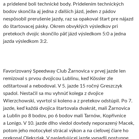
a pridelené boli technické body. Pridelením technických
bodov skončila aj jedna z ďalších jázd, jeden z pádov
nespôsobil prerušenie jazdy, raz sa opakoval štart pre nájazd
do štartovacej pásky. Okrem obvyklých výsledkov pri
pretekoch dvojíc skončilo päť jázd výsledkom 5:0 a jedna
jazda výsledkom 3:2.
Favorizovaný Speedway Club Žarnovica v prvej jazde len
remizoval s prvou dvojicou Lublinu, keď Kössler zle
odštartoval a nebodoval. V 5. jazde 15 ročný Greszczyk
spadol. Nestačil sa mu vyhnúť kolega z dvojice
Wierzchowski, vyvrtol si koleno a z pretekov odstúpil. Po 7.
jazde, keď každá dvojica štartovala dvakrát, mali Žarnovica
a Lublin po 8 bodov, po 6 bodov mali Tarnów, Kopřivnice
a Lonigo. V 10. jazde dlho viedol dovtedy neporazený Macek,
potom jeho motocykel strácal výkon a na cieľovej čiare ho
prekonal Oleksziak. V nasledujúcej jazde vypadli postupne