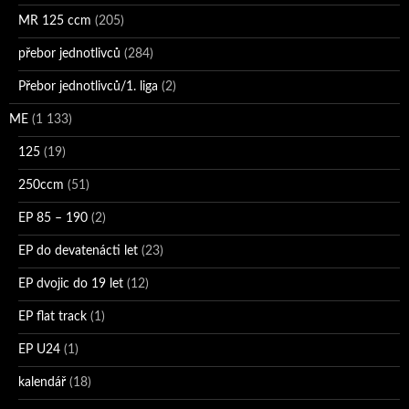
MR 125 ccm
(205)
přebor jednotlivců
(284)
Přebor jednotlivců/1. liga
(2)
ME
(1 133)
125
(19)
250ccm
(51)
EP 85 – 190
(2)
EP do devatenácti let
(23)
EP dvojic do 19 let
(12)
EP flat track
(1)
EP U24
(1)
kalendář
(18)