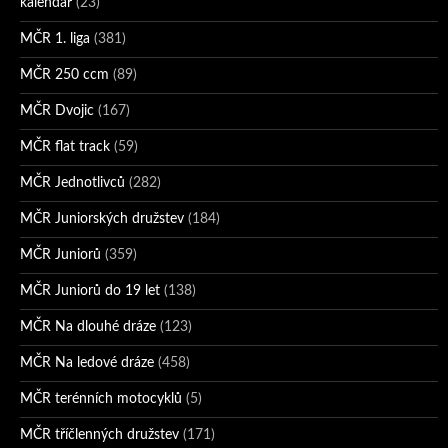
kalendář
(23)
MČR 1. liga
(381)
MČR 250 ccm
(89)
MČR Dvojic
(167)
MČR flat track
(59)
MČR Jednotlivců
(282)
MČR Juniorských družstev
(184)
MČR Juniorů
(359)
MČR Juniorů do 19 let
(138)
MČR Na dlouhé dráze
(123)
MČR Na ledové dráze
(458)
MČR terénních motocyklů
(5)
MČR tříčlenných družstev
(171)