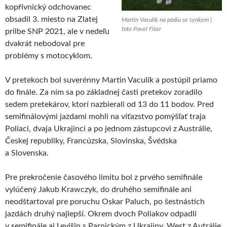
kopřivnický odchovanec
obsadil 3. miesto na Zlatej
Martin Vaculík na pódiu se synkem |
foto Pavel Fišer
prilbe SNP 2021, ale v nedeľu
dvakrát nebodoval pre
problémy s motocyklom.
V pretekoch bol suverénny Martin Vaculík a postúpil priamo
do finále. Za ním sa po základnej časti pretekov zoradilo
sedem pretekárov, ktorí nazbierali od 13 do 11 bodov. Pred
semifinálovými jazdami mohli na víťazstvo pomýšľať traja
Poliaci, dvaja Ukrajinci a po jednom zástupcovi z Austrálie,
Českej republiky, Francúzska, Slovinska, Švédska
a Slovenska.
Pre prekročenie časového limitu bol z prvého semifinále
vylúčený Jakub Krawczyk, do druhého semifinále ani
neodštartoval pre poruchu Oskar Paluch, po šestnástich
jazdách druhý najlepší. Okrem dvoch Poliakov odpadli
v semifinále aj Levišin s Parnickým z Ukrajiny, West z Autrálie