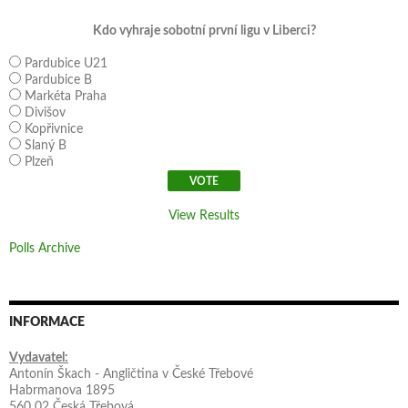
Kdo vyhraje sobotní první ligu v Liberci?
Pardubice U21
Pardubice B
Markéta Praha
Divišov
Kopřivnice
Slaný B
Plzeň
View Results
Polls Archive
INFORMACE
Vydavatel:
Antonín Škach - Angličtina v České Třebové
Habrmanova 1895
560 02 Česká Třebová