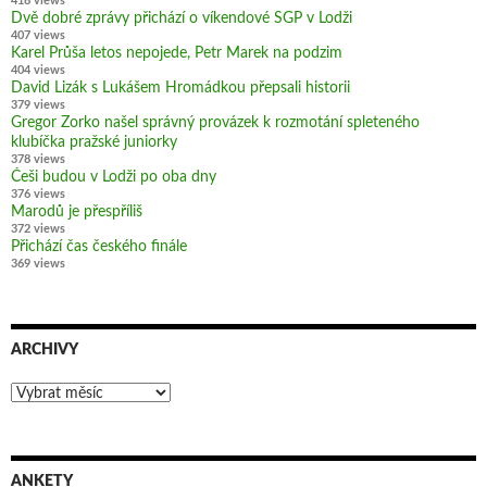
418 views
Dvě dobré zprávy přichází o víkendové SGP v Lodži
407 views
Karel Průša letos nepojede, Petr Marek na podzim
404 views
David Lizák s Lukášem Hromádkou přepsali historii
379 views
Gregor Zorko našel správný provázek k rozmotání spleteného
klubíčka pražské juniorky
378 views
Češi budou v Lodži po oba dny
376 views
Marodů je přespříliš
372 views
Přichází čas českého finále
369 views
ARCHIVY
Archivy
ANKETY