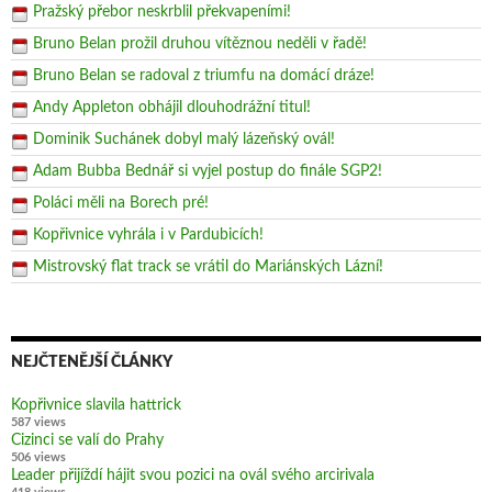
Pražský přebor neskrblil překvapeními!
Bruno Belan prožil druhou vítěznou neděli v řadě!
Bruno Belan se radoval z triumfu na domácí dráze!
Andy Appleton obhájil dlouhodrážní titul!
Dominik Suchánek dobyl malý lázeňský ovál!
Adam Bubba Bednář si vyjel postup do finále SGP2!
Poláci měli na Borech pré!
Kopřivnice vyhrála i v Pardubicích!
Mistrovský flat track se vrátil do Mariánských Lázní!
NEJČTENĚJŠÍ ČLÁNKY
Kopřivnice slavila hattrick
587 views
Cizinci se valí do Prahy
506 views
Leader přijíždí hájit svou pozici na ovál svého arcirivala