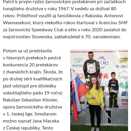
Patril k prvým rýdzo žarnovickým pretekárom pri začiatkoch
tunajšieho družstva v roku 1967. V nedeľu sa dožíval 80
rokov. Príležitosť využili aj fanúšikovia z Rakúska. Antonovi
Wannasekovi, ktorý niekoľko rokov štartoval s licenciou SMF
za žarnovický Speedway Club a ešte v roku 2020 zasiahol do
majstrovstiev Slovenska, zablahoželali k 70. narodeninám.
Potom sa už predstavila
v hlavných pretekoch pestrá
konkurencia 20 pretekárov
z dvanástich krajín. Škoda, že
po druhej sérii kvalifikačných
jázd odstúpil pre dôsledky
sobotňajšieho pádu 19 ročný
Rakúšan Sebastian Kössler,
opora žarnovického družstva
v 1. českej lige. Smoliarom
možno nazvať Jana Maceka
z Českej republiky. Tento