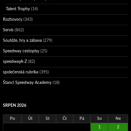
Talent Trophy
(14)
Rozhovory
(343)
Servis
(862)
Soutěže, hry a zábava
(279)
Speedway cestopisy
(25)
speedwayA-Z
(82)
společenská rubrika
(395)
Štancl Speedway Academy
(18)
SRPEN 2026
Po
Út
St
Čt
Pá
So
Ne
1
2