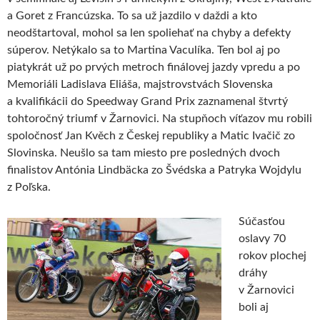
a Goret z Francúzska. To sa už jazdilo v daždi a kto
neodštartoval, mohol sa len spoliehať na chyby a defekty
súperov. Netýkalo sa to Martina Vaculíka. Ten bol aj po
piatykrát už po prvých metroch finálovej jazdy vpredu a po
Memoriáli Ladislava Eliáša, majstrovstvách Slovenska
a kvalifikácii do Speedway Grand Prix zaznamenal štvrtý
tohtoročný triumf v Žarnovici. Na stupňoch víťazov mu robili
spoločnosť Jan Kvěch z Českej republiky a Matic Ivačič zo
Slovinska. Neušlo sa tam miesto pre posledných dvoch
finalistov Antónia Lindbäcka zo Švédska a Patryka Wojdylu
z Poľska.
Súčasťou
oslavy 70
rokov plochej
dráhy
v Žarnovici
boli aj