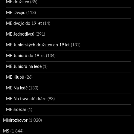
ME družstev
(35)
ME Dvojic
(113)
ME dvojic do 19 let
(14)
ME Jednotlivců
(291)
ME Juniorských družstev do 19 let
(131)
ME Juniorů do 19 let
(134)
ME Juniorů na ledě
(1)
ME Klubů
(26)
ME Na ledě
(130)
ME Na travnaté dráze
(93)
ME sidecar
(1)
Minirozhovor
(1 020)
MS
(1 844)