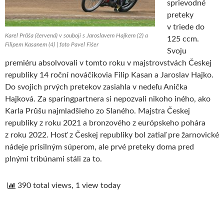
sprievodné
preteky
v triede do
Karel Průša (červená) v souboji s Jaroslavem Hajkem (2) a
125 ccm.
Filipem Kasanem (4) | foto Pavel Fišer
Svoju
premiéru absolvovali v tomto roku v majstrovstvách Českej
republiky 14 roční nováčikovia Filip Kasan a Jaroslav Hajko.
Do svojich prvých pretekov zasiahla v nedeľu Anička
Hajková. Za sparingpartnera si nepozvali nikoho iného, ako
Karla Průšu najmladšieho zo Slaného. Majstra Českej
republiky z roku 2021 a bronzového z európskeho pohára
z roku 2022. Hosť z Českej republiky bol zatiaľ pre žarnovické
nádeje prisilným súperom, ale prvé preteky doma pred
plnými tribúnami stáli za to.
390 total views, 1 view today