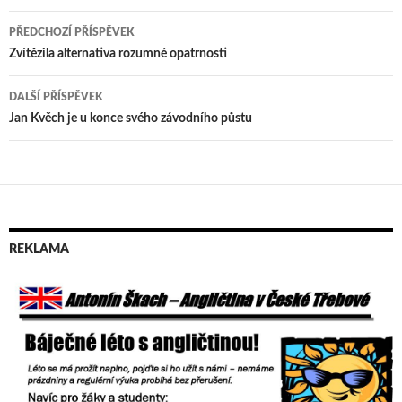
PŘEDCHOZÍ PŘÍSPĚVEK
Navigace
Zvítězila alternativa rozumné opatrnosti
pro
DALŠÍ PŘÍSPĚVEK
příspěvek
Jan Kvěch je u konce svého závodního půstu
REKLAMA