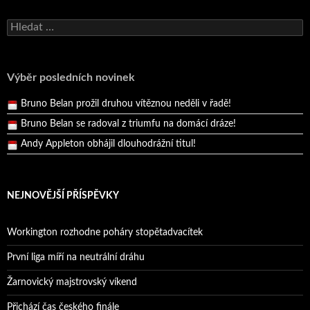
Bruno Belan se radoval z triumfu na domácí dráze!
Vyhledávání
Andy Appleton obhájil dlouhodrážní titul!
Reprezentační dvojice brala český titul!
Pražský přebor neskrblil překvapeními!
Výběr posledních novinek
Bruno Belan prožil druhou vítěznou neděli v řadě!
Bruno Belan se radoval z triumfu na domácí dráze!
Andy Appleton obhájil dlouhodrážní titul!
Reprezentační dvojice brala český titul!
NEJNOVĚJŠÍ PŘÍSPĚVKY
Workington rozhodne poháry stopětadvacítek
První liga míří na neutrální dráhu
Žarnovický majstrovský víkend
Přichází čas českého finále