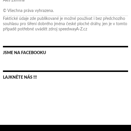
Aleš Zemina
© Všechna práva vyhrazena.
Faktické údaje zde publikované je možné používat i bez předchozího
souhlasu pro šíření dobrého jména české ploché dráhy, jen je v tomto
případě potřebné uvádět zdroj speedwayA-Z.cz
JSME NA FACEBOOKU
LAJKNĚTE NÁS !!!