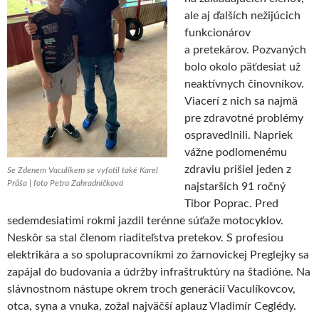
ale aj ďalších nežijúcich
funkcionárov
a pretekárov. Pozvaných
bolo okolo päťdesiat už
neaktívnych činovníkov.
Viacerí z nich sa najmä
pre zdravotné problémy
ospravedlnili. Napriek
vážne podlomenému
zdraviu prišiel jeden z
Se Zdenem Vaculíkem se vyfotil také Karel
Průša | foto Petra Zahradníčková
najstarších 91 ročný
Tibor Poprac. Pred
sedemdesiatimi rokmi jazdil terénne súťaže motocyklov.
Neskôr sa stal členom riaditeľstva pretekov. S profesiou
elektrikára a so spolupracovníkmi zo žarnovickej Preglejky sa
zapájal do budovania a údržby infraštruktúry na štadióne. Na
slávnostnom nástupe okrem troch generácií Vaculíkovcov,
otca, syna a vnuka, zožal najväčší aplauz Vladimír Ceglédy.