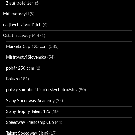
Zlatá trofej žen
(5)
Můj motocykl
(9)
na jiných závodištích
(4)
Ostatní závody
(4 471)
Markéta Cup 125 ccm
(585)
Mistrovství Slovenska
(54)
pohár 250 ccm
(1)
Polsko
(181)
polský šampionát juniorských družstev
(80)
Slaný Speedway Academy
(25)
Slaný Trophy Talent 125
(10)
Speedway Friendship Cup
(41)
Talent Speedway Slaný
(17)