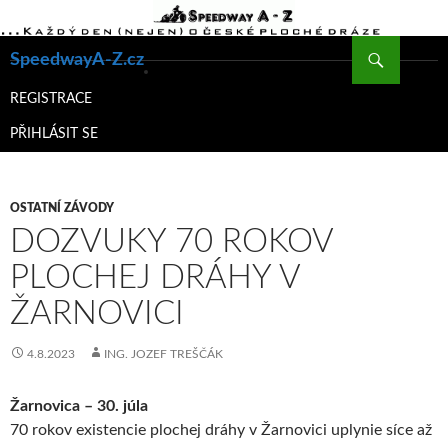
Hledat
SpeedwayA-Z.cz
PŘEJÍT
K
REGISTRACE
OBSAHU
PŘIHLÁSIT SE
WEBU
OSTATNÍ ZÁVODY
DOZVUKY 70 ROKOV
PLOCHEJ DRÁHY V
ŽARNOVICI
4.8.2023
ING. JOZEF TREŠČÁK
Žarnovica – 30. júla
70 rokov existencie plochej dráhy v Žarnovici uplynie síce až