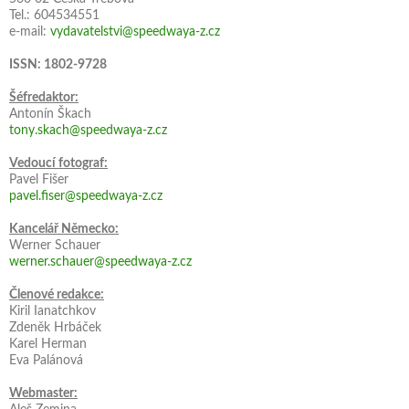
Tel.: 604534551
e-mail:
vydavatelstvi@speedwaya-z.cz
ISSN: 1802-9728
Šéfredaktor:
Antonín Škach
tony.skach@speedwaya-z.cz
Vedoucí fotograf:
Pavel Fišer
pavel.fiser@speedwaya-z.cz
Kancelář Německo:
Werner Schauer
werner.schauer@speedwaya-z.cz
Členové redakce:
Kiril Ianatchkov
Zdeněk Hrbáček
Karel Herman
Eva Palánová
Webmaster: