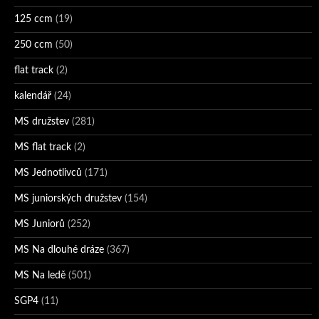
125 ccm
(19)
250 ccm
(50)
flat track
(2)
kalendář
(24)
MS družstev
(281)
MS flat track
(2)
MS Jednotlivců
(171)
MS juniorských družstev
(154)
MS Juniorů
(252)
MS Na dlouhé dráze
(367)
MS Na ledě
(501)
SGP4
(11)