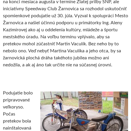
na konci mesiaca augusta v termíne Zlatej prilby SNP, ale
iniciatívny Speedway Club Žarnovica sa rozhodol uskutočniť
spomienkové podujatie už 30. júla. Vyzval k spolupráci Mesto
Žarnovica a našiel účinnú podporu u primátorky Ing. Aleny
Kazimírovej ako aj u oddelenia kultúry, mládeže a športu
mestského úradu. Na voľbu termínu vplývalo, aby sa
pretekov mohol zúčastniť Martin Vaculík. Bez neho by to
nebolo ono. Veď nebyť Martina Vaculíka a jeho otca, by sa
žarnovická plochá dráha takéhoto jubilea možno ani
nedožila, a ak aj áno tak určite nie na súčasnej úrovni.
Podujatie bolo
pripravované
veľkoryso.
Počas
pretekov bola
nainštalovaná