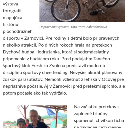
výstava
fotografií,
mapujúca
históriu
Doprovodná výstava | foto Petra Zahradníčková
plochodrážneh
o športu v Žarnovici. Pre rodiny s deťmi bolo pripravených
niekoľko atrakcií. Po dlhých rokoch hrala na pretekoch
Dychová hudba Hodrušanka, ktorá si sedemdesiatiny
pripomenie v budúcom roku. Pred podujatím Tanečno-
športový klub Fresh zo Zvolena predstavil modernú
disciplínu športový cheerleading. Nevyšiel akurát plánovaný
zoskok parašutistov. Nemohli vzlietnuť z letiska v Očovej pre
nepriaznivé počasie. Aj v Žarnovici pred pretekmi spŕchlo, ale
potom počasie ako tak vydržalo.
Na začiatku pretekov si
zaplnené tribúny
spomenuli chvíľkou ticha
na zakladajúcich členov,