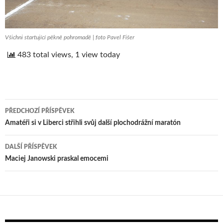
Všichni startující pěkně pohromadě | foto Pavel Fišer
483 total views, 1 view today
PŘEDCHOZÍ PŘÍSPĚVEK
Navigace
Amatéři si v Liberci střihli svůj další plochodrážní maratón
pro
DALŠÍ PŘÍSPĚVEK
příspěvek
Maciej Janowski praskal emocemi