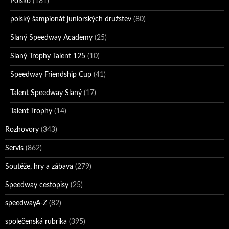
Polsko
(181)
polský šampionát juniorských družstev
(80)
Slaný Speedway Academy
(25)
Slaný Trophy Talent 125
(10)
Speedway Friendship Cup
(41)
Talent Speedway Slaný
(17)
Talent Trophy
(14)
Rozhovory
(343)
Servis
(862)
Soutěže, hry a zábava
(279)
Speedway cestopisy
(25)
speedwayA-Z
(82)
společenská rubrika
(395)