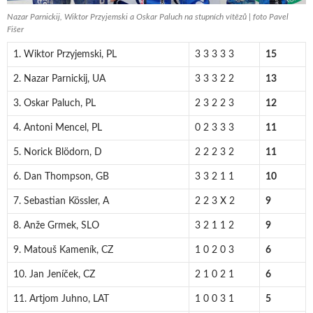
Nazar Parnickij, Wiktor Przyjemski a Oskar Paluch na stupních vítězů | foto Pavel
Fišer
1. Wiktor Przyjemski, PL
3 3 3 3 3
15
2. Nazar Parnickij, UA
3 3 3 2 2
13
3. Oskar Paluch, PL
2 3 2 2 3
12
4. Antoni Mencel, PL
0 2 3 3 3
11
5. Norick Blödorn, D
2 2 2 3 2
11
6. Dan Thompson, GB
3 3 2 1 1
10
7. Sebastian Kössler, A
2 2 3 X 2
9
8. Anže Grmek, SLO
3 2 1 1 2
9
9. Matouš Kameník, CZ
1 0 2 0 3
6
10. Jan Jeníček, CZ
2 1 0 2 1
6
11. Artjom Juhno, LAT
1 0 0 3 1
5