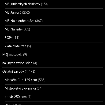
MS juniorských družstev
(154)
MS Juniorů
(252)
MS Na dlouhé dráze
(367)
MS Na ledě
(501)
SGP4
(11)
Zlatá trofej žen
(5)
Můj motocykl
(9)
na jiných závodištích
(4)
Ostatní závody
(4 471)
Markéta Cup 125 ccm
(585)
Mistrovství Slovenska
(54)
pohár 250 ccm
(1)