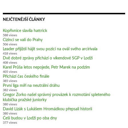
NEJČTENĚJŠÍ ČLÁNKY
Kopřivnice slavila hattrick
588 views
Cizinci se valí do Prahy
506 views
Leader přijíždí hájit svou pozici na ovál svého arcirivala
418 views
Dvě dobré zprávy přichází o víkendové SGP v Lodži
408 views
Karel Průša letos nepojede, Petr Marek na podzim
405 views
Přichází čas českého finále
385 views
První liga míří na neutrální dráhu
382 views
Gregor Zorko našel správný provázek k rozmotání spleteného
klubíčka pražské juniorky
380 views
David Lizák s Lukášem Hromádkou přepsali historii
380 views
Češi budou v Lodži po oba dny
377 views