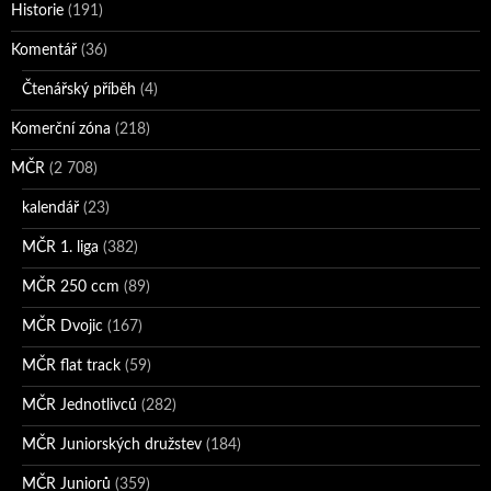
Historie
(191)
Komentář
(36)
Čtenářský příběh
(4)
Komerční zóna
(218)
MČR
(2 708)
kalendář
(23)
MČR 1. liga
(382)
MČR 250 ccm
(89)
MČR Dvojic
(167)
MČR flat track
(59)
MČR Jednotlivců
(282)
MČR Juniorských družstev
(184)
MČR Juniorů
(359)