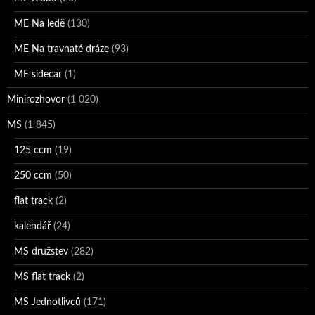
ME Na ledě
(130)
ME Na travnaté dráze
(93)
ME sidecar
(1)
Minirozhovor
(1 020)
MS
(1 845)
125 ccm
(19)
250 ccm
(50)
flat track
(2)
kalendář
(24)
MS družstev
(282)
MS flat track
(2)
MS Jednotlivců
(171)