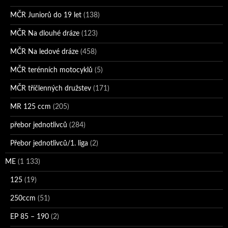
MČR Juniorů do 19 let
(138)
MČR Na dlouhé dráze
(123)
MČR Na ledové dráze
(458)
MČR terénních motocyklů
(5)
MČR tříčlenných družstev
(171)
MR 125 ccm
(205)
přebor jednotlivců
(284)
Přebor jednotlivců/1. liga
(2)
ME
(1 133)
125
(19)
250ccm
(51)
EP 85 – 190
(2)