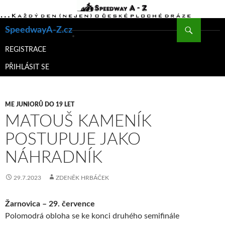
Hledat
SpeedwayA-Z.cz
PŘEJÍT
K
REGISTRACE
OBSAHU
PŘIHLÁSIT SE
WEBU
ME JUNIORŮ DO 19 LET
MATOUŠ KAMENÍK
POSTUPUJE JAKO
NÁHRADNÍK
29.7.2023
ZDENĚK HRBÁČEK
Žarnovica – 29. července
Polomodrá obloha se ke konci druhého semifinále