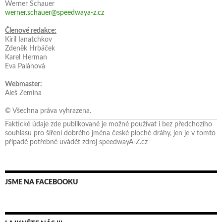
Werner Schauer
werner.schauer@speedwaya-z.cz
Členové redakce:
Kiril Ianatchkov
Zdeněk Hrbáček
Karel Herman
Eva Palánová
Webmaster:
Aleš Zemina
© Všechna práva vyhrazena.
Faktické údaje zde publikované je možné používat i bez předchozího
souhlasu pro šíření dobrého jména české ploché dráhy, jen je v tomto
případě potřebné uvádět zdroj speedwayA-Z.cz
JSME NA FACEBOOKU