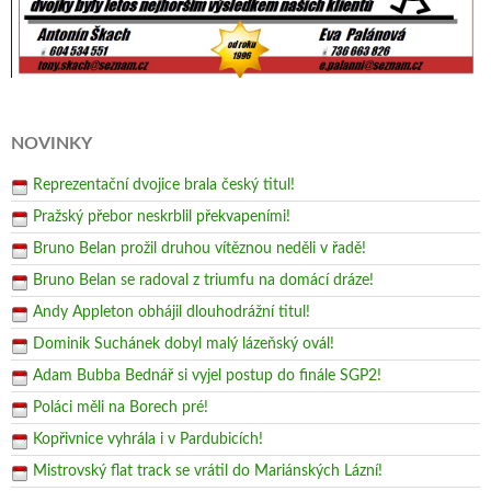
NOVINKY
Reprezentační dvojice brala český titul!
Pražský přebor neskrblil překvapeními!
Bruno Belan prožil druhou vítěznou neděli v řadě!
Bruno Belan se radoval z triumfu na domácí dráze!
Andy Appleton obhájil dlouhodrážní titul!
Dominik Suchánek dobyl malý lázeňský ovál!
Adam Bubba Bednář si vyjel postup do finále SGP2!
Poláci měli na Borech pré!
Kopřivnice vyhrála i v Pardubicích!
Mistrovský flat track se vrátil do Mariánských Lázní!