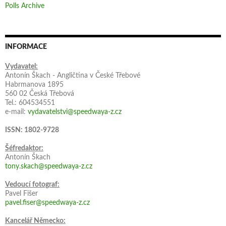
Polls Archive
INFORMACE
Vydavatel:
Antonín Škach - Angličtina v České Třebové
Habrmanova 1895
560 02 Česká Třebová
Tel.: 604534551
e-mail:
vydavatelstvi@speedwaya-z.cz
ISSN: 1802-9728
Šéfredaktor:
Antonín Škach
tony.skach@speedwaya-z.cz
Vedoucí fotograf:
Pavel Fišer
pavel.fiser@speedwaya-z.cz
Kancelář Německo: