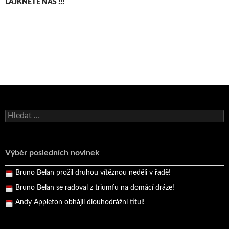
LAJKNĚTE NÁS !!!
Bruno Belan se radoval z triumfu na domácí dráze!
Vyhledávání
Andy Appleton obhájil dlouhodrážní titul!
Reprezentační dvojice brala český titul!
Výběr posledních novinek
Pražský přebor neskrblil překvapeními!
Bruno Belan prožil druhou vítěznou neděli v řadě!
Bruno Belan se radoval z triumfu na domácí dráze!
Andy Appleton obhájil dlouhodrážní titul!
Reprezentační dvojice brala český titul!