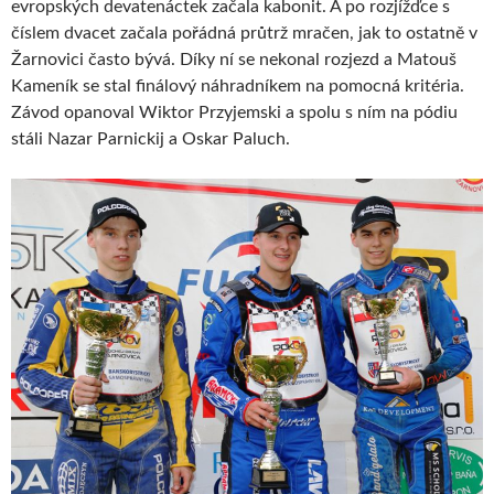
evropských devatenáctek začala kabonit. A po rozjížďce s
číslem dvacet začala pořádná průtrž mračen, jak to ostatně v
Žarnovici často bývá. Díky ní se nekonal rozjezd a Matouš
Kameník se stal finálový náhradníkem na pomocná kritéria.
Závod opanoval Wiktor Przyjemski a spolu s ním na pódiu
stáli Nazar Parnickij a Oskar Paluch.