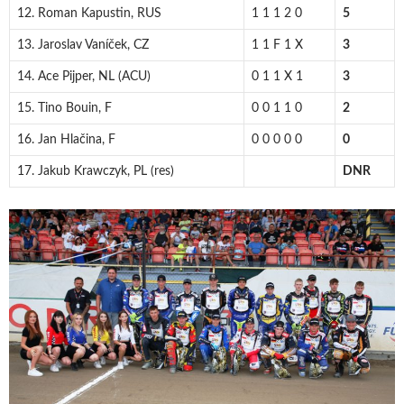
12. Roman Kapustin, RUS
1 1 1 2 0
5
13. Jaroslav Vaníček, CZ
1 1 F 1 X
3
14. Ace Pijper, NL (ACU)
0 1 1 X 1
3
15. Tino Bouin, F
0 0 1 1 0
2
16. Jan Hlačina, F
0 0 0 0 0
0
17. Jakub Krawczyk, PL (res)
DNR