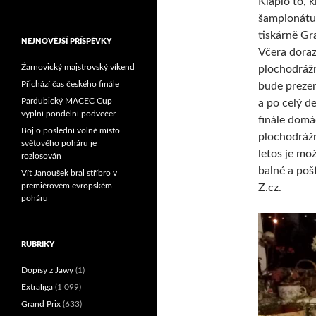
Klaplo to, 
Reprezentační dvojice
šampionátu 
brala český titul!
tiskárně Gra
NEJNOVĚJŠÍ PŘÍSPĚVKY
Včera doraz
Žarnovický majstrovský víkend
plochodrážn
Přichází čas českého finále
bude prezen
Pardubický MACEC Cup
a po celý d
vyplní pondělní podvečer
finále domá
Boj o poslední volné místo
plochodrážní
světového poháru je
letos je mo
rozlosován
balné a poš
Vít Janoušek bral stříbro v
premiérovém evropském
Z.cz.
poháru
RUBRIKY
Dopisy z Jawy
(1)
Extraliga
(1 099)
Grand Prix
(633)