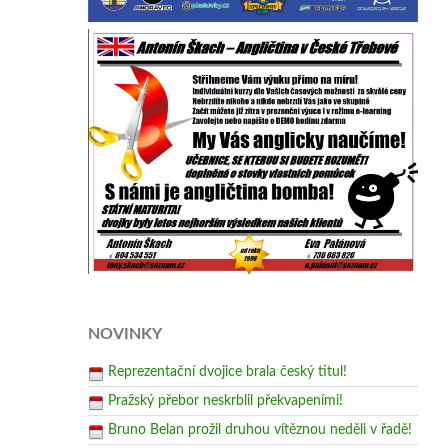
NOVINKY
Reprezentační dvojice brala český titul!
Pražský přebor neskrblil překvapeními!
Bruno Belan prožil druhou vítěznou neděli v řadě!