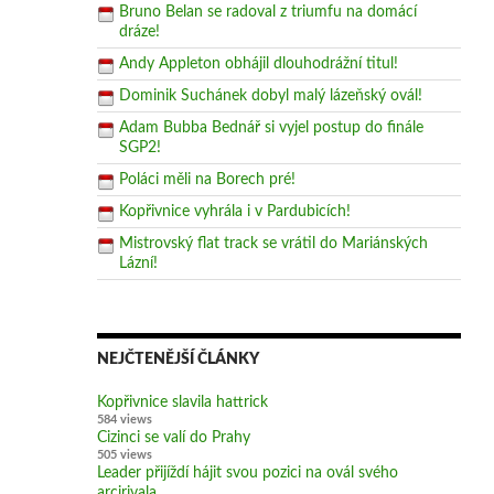
Bruno Belan se radoval z triumfu na domácí
dráze!
Andy Appleton obhájil dlouhodrážní titul!
Dominik Suchánek dobyl malý lázeňský ovál!
Adam Bubba Bednář si vyjel postup do finále
SGP2!
Poláci měli na Borech pré!
Kopřivnice vyhrála i v Pardubicích!
Mistrovský flat track se vrátil do Mariánských
Lázní!
NEJČTENĚJŠÍ ČLÁNKY
Kopřivnice slavila hattrick
584 views
Cizinci se valí do Prahy
505 views
Leader přijíždí hájit svou pozici na ovál svého
arcirivala