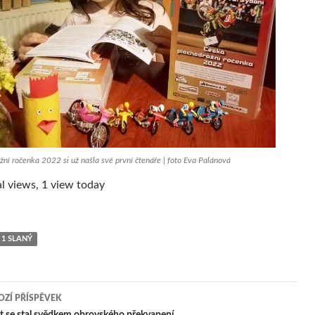
ní ročenka 2022 si už našla své první čtenáře | foto Eva Palánová
l views, 1 view today
 1 SLANÝ
ZÍ PŘÍSPĚVEK
 se stal svědkem obrovského překvapení