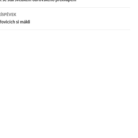
igace
ŘÍSPĚVEK
pěvek
ovicích si mákli