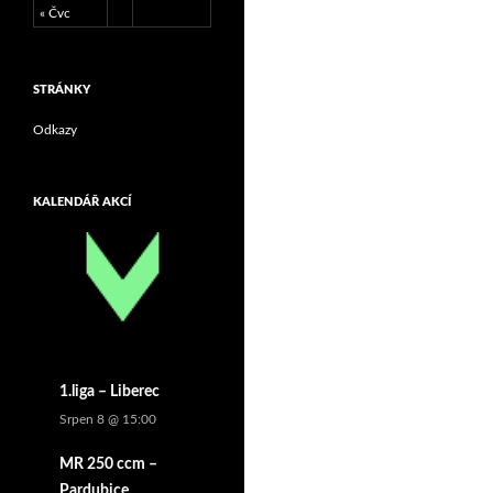
« Čvc
STRÁNKY
Odkazy
KALENDÁŘ AKCÍ
1.liga – Liberec
Srpen 8 @ 15:00
MR 250 ccm –
Pardubice