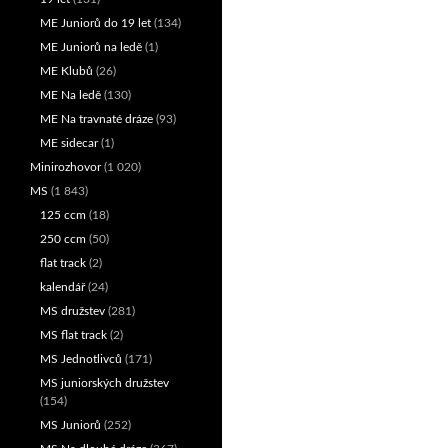
ME Juniorů do 19 let
(134)
ME Juniorů na ledě
(1)
ME Klubů
(26)
ME Na ledě
(130)
ME Na travnaté dráze
(93)
ME sidecar
(1)
Minirozhovor
(1 020)
MS
(1 843)
125 ccm
(18)
250 ccm
(50)
flat track
(2)
kalendář
(24)
MS družstev
(281)
MS flat track
(2)
MS Jednotlivců
(171)
MS juniorských družstev
(154)
MS Juniorů
(252)