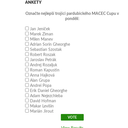
ANKETY
Označte nejlepší trojici pardubického MACEC Cupu v
pondělí:
Jan Jeníček
Marek Ziman
Milen Manev
Adrian Sorin Gheorghe
Sebastian Szostak
Robert Roszak
Jaroslav Petrák
Andrej Rozaljuk
Roman Kapustin
Anna Hajková
Alan Grupa
Andrei Popa
Erik Daniel Gheorghe
Adam Nejezchleba
David Hofman
Makar Levišin
Marián Jirout