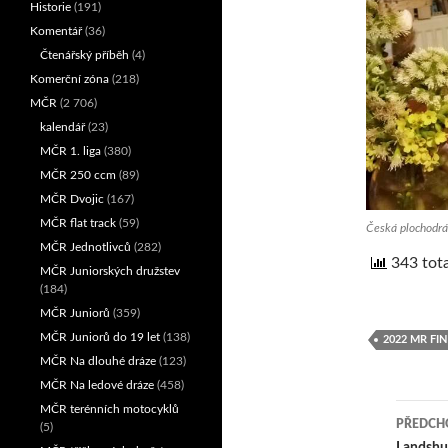
Historie
(191)
Komentář
(36)
Čtenářský příběh
(4)
Komerční zóna
(218)
MČR
(2 706)
kalendář
(23)
MČR 1. liga
(380)
MČR 250 ccm
(89)
MČR Dvojic
(167)
MČR flat track
(59)
Česká plochodráž
MČR Jednotlivců
(282)
343 tota
MČR Juniorských družstev
(184)
MČR Juniorů
(359)
MČR Juniorů do 19 let
(138)
2022 MR FIN
MČR Na dlouhé dráze
(123)
MČR Na ledové dráze
(458)
MČR terénních motocyklů
PŘEDCHO
(5)
Landshut