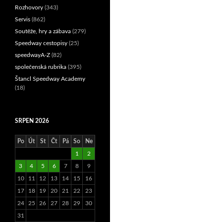
Rozhovory
(343)
Servis
(862)
Soutěže, hry a zábava
(279)
Speedway cestopisy
(25)
speedwayA-Z
(82)
společenská rubrika
(395)
Štancl Speedway Academy
(18)
SRPEN 2026
Po
Út
St
Čt
Pá
So
Ne
1
2
3
4
5
6
7
8
9
10
11
12
13
14
15
16
17
18
19
20
21
22
23
24
25
26
27
28
29
30
31