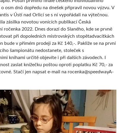
klaplo. Posun prvního finále českého individuálního
o osm dnů dopředu na dnešek připravil novou výzvu. V
ntis v Ústí nad Orlicí se s ní vypořádali na výtečnou.
ila zásilka novotou vonících publikací Česká
í ročenka 2022. Dnes dorazí do Slaného, kde se prvně
tovat při dopoledních mistrovských stopětadvacítkách
en bude v přímém prodeji za Kč 140,-. Pakliže se na první
cího šampionátu nedostanete, stoleček s
mi knihami určitě objevíte i při dalších závodech. I
žnost zaslat knížečku poštou oproti poplatku Kč 70,- za
tovné. Stačí jen napsat e-mail na rocenka@speedwayA-