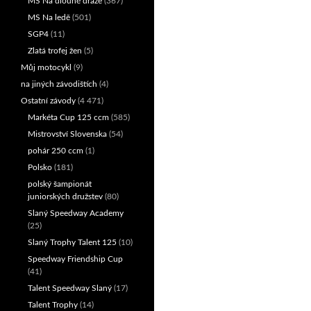
MS Na dlouhé dráze
(367)
MS Na ledě
(501)
SGP4
(11)
Zlatá trofej žen
(5)
Můj motocykl
(9)
na jiných závodištích
(4)
Ostatní závody
(4 471)
Markéta Cup 125 ccm
(585)
Mistrovství Slovenska
(54)
pohár 250 ccm
(1)
Polsko
(181)
polský šampionát
juniorských družstev
(80)
Slaný Speedway Academy
(25)
Slaný Trophy Talent 125
(10)
Speedway Friendship Cup
(41)
Talent Speedway Slaný
(17)
Talent Trophy
(14)