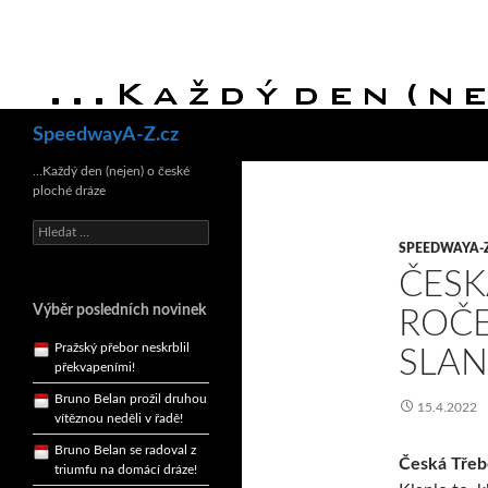
Hledat
SpeedwayA-Z.cz
Bruno Belan se radoval z
…Každý den (nejen) o české
triumfu na domácí dráze!
ploché dráze
Andy Appleton obhájil
dlouhodrážní titul!
Vyhledávání
SPEEDWAYA-
Reprezentační dvojice
ČESK
brala český titul!
Pražský přebor neskrblil
Výběr posledních novinek
ROČE
překvapeními!
SLA
Bruno Belan prožil druhou
vítěznou neděli v řadě!
15.4.2022
Bruno Belan se radoval z
triumfu na domácí dráze!
Andy Appleton obhájil
Česká Třeb
dlouhodrážní titul!