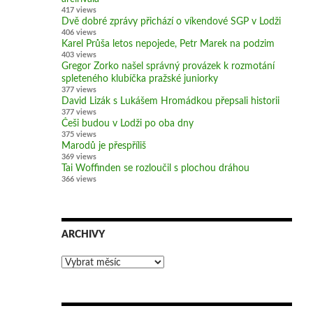
417 views
Dvě dobré zprávy přichází o víkendové SGP v Lodži
406 views
Karel Průša letos nepojede, Petr Marek na podzim
403 views
Gregor Zorko našel správný provázek k rozmotání
spleteného klubíčka pražské juniorky
377 views
David Lizák s Lukášem Hromádkou přepsali historii
377 views
Češi budou v Lodži po oba dny
375 views
Marodů je přespříliš
369 views
Tai Woffinden se rozloučil s plochou dráhou
366 views
ARCHIVY
Archivy