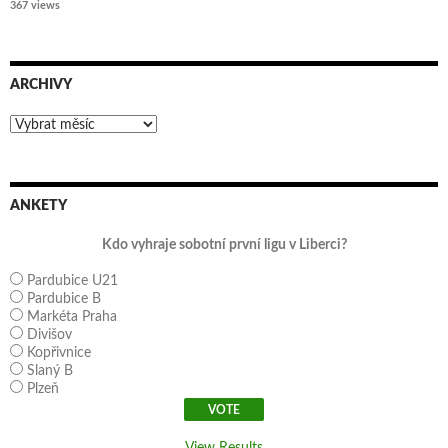
367 views
ARCHIVY
Archivy
ANKETY
Kdo vyhraje sobotní první ligu v Liberci?
Pardubice U21
Pardubice B
Markéta Praha
Divišov
Kopřivnice
Slaný B
Plzeň
View Results