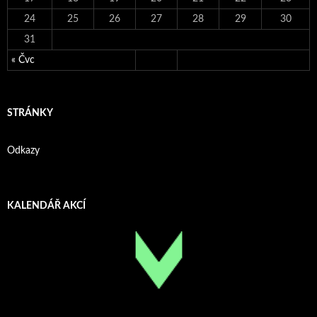
24
25
26
27
28
29
30
31
« Čvc
STRÁNKY
Odkazy
KALENDÁŘ AKCÍ