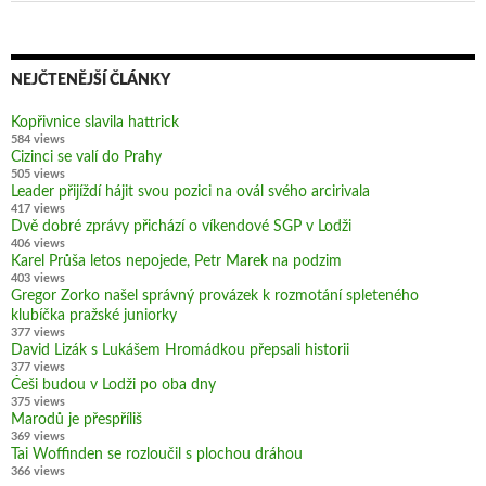
NEJČTENĚJŠÍ ČLÁNKY
Kopřivnice slavila hattrick
584 views
Cizinci se valí do Prahy
505 views
Leader přijíždí hájit svou pozici na ovál svého arcirivala
417 views
Dvě dobré zprávy přichází o víkendové SGP v Lodži
406 views
Karel Průša letos nepojede, Petr Marek na podzim
403 views
Gregor Zorko našel správný provázek k rozmotání spleteného
klubíčka pražské juniorky
377 views
David Lizák s Lukášem Hromádkou přepsali historii
377 views
Češi budou v Lodži po oba dny
375 views
Marodů je přespříliš
369 views
Tai Woffinden se rozloučil s plochou dráhou
366 views