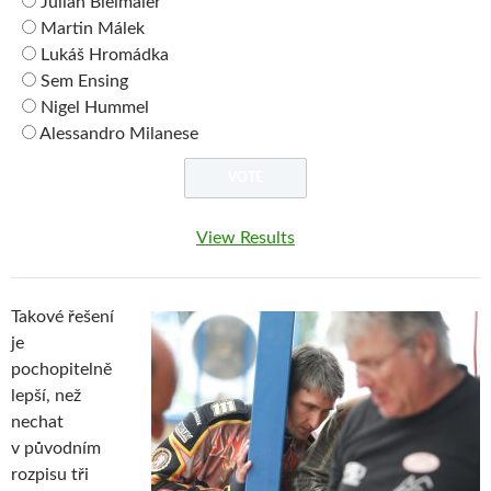
Julian Bielmaier
Martin Málek
Lukáš Hromádka
Sem Ensing
Nigel Hummel
Alessandro Milanese
View Results
Takové řešení
je
pochopitelně
lepší, než
nechat
v původním
rozpisu tři