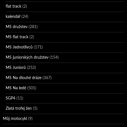
flat track
(2)
kalendář
(24)
MS družstev
(281)
MS flat track
(2)
MS Jednotlivců
(171)
MS juniorských družstev
(154)
MS Juniorů
(252)
MS Na dlouhé dráze
(367)
MS Na ledě
(501)
SGP4
(11)
Zlatá trofej žen
(5)
Můj motocykl
(9)