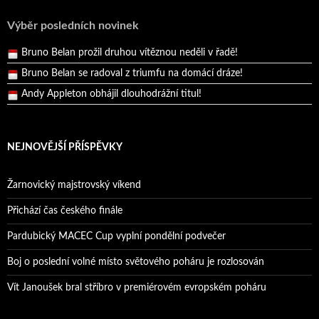
Pražský přebor neskrblil překvapeními!
Výběr posledních novinek
Bruno Belan prožil druhou vítěznou neděli v řadě!
Bruno Belan se radoval z triumfu na domácí dráze!
Andy Appleton obhájil dlouhodrážní titul!
Reprezentační dvojice brala český titul!
NEJNOVĚJŠÍ PŘÍSPĚVKY
Žarnovický majstrovský víkend
Přichází čas českého finále
Pardubický MACEC Cup vyplní pondělní podvečer
Boj o poslední volné místo světového poháru je rozlosován
Vít Janoušek bral stříbro v premiérovém evropském poháru