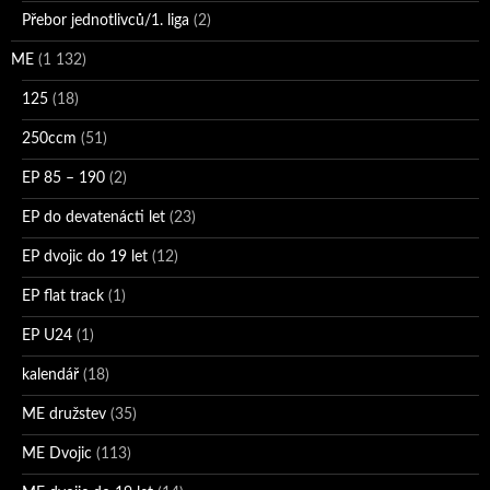
Přebor jednotlivců/1. liga
(2)
ME
(1 132)
125
(18)
250ccm
(51)
EP 85 – 190
(2)
EP do devatenácti let
(23)
EP dvojic do 19 let
(12)
EP flat track
(1)
EP U24
(1)
kalendář
(18)
ME družstev
(35)
ME Dvojic
(113)