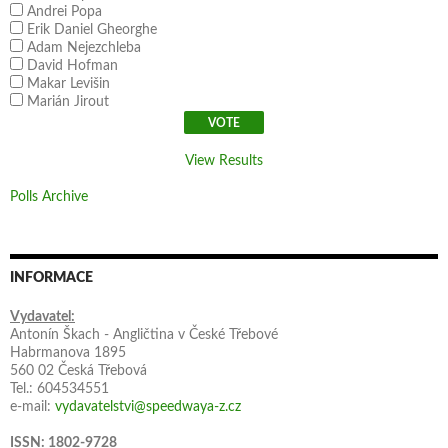
Andrei Popa
Erik Daniel Gheorghe
Adam Nejezchleba
David Hofman
Makar Levišin
Marián Jirout
View Results
Polls Archive
INFORMACE
Vydavatel:
Antonín Škach - Angličtina v České Třebové
Habrmanova 1895
560 02 Česká Třebová
Tel.: 604534551
e-mail:
vydavatelstvi@speedwaya-z.cz
ISSN: 1802-9728