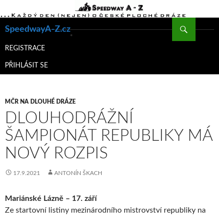
Hledat
SpeedwayA-Z.cz
PŘEJÍT
K
REGISTRACE
OBSAHU
PŘIHLÁSIT SE
WEBU
MČR NA DLOUHÉ DRÁZE
DLOUHODRÁŽNÍ
ŠAMPIONÁT REPUBLIKY MÁ
NOVÝ ROZPIS
17.9.2021
ANTONÍN ŠKACH
Mariánské Lázně – 17. září
Ze startovní listiny mezinárodního mistrovství republiky na