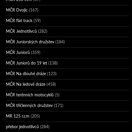
MČR Dvojic
(167)
MČR flat track
(59)
MČR Jednotlivců
(282)
MČR Juniorských družstev
(184)
MČR Juniorů
(359)
MČR Juniorů do 19 let
(138)
MČR Na dlouhé dráze
(123)
MČR Na ledové dráze
(458)
MČR terénních motocyklů
(5)
MČR tříčlenných družstev
(171)
MR 125 ccm
(205)
přebor jednotlivců
(284)