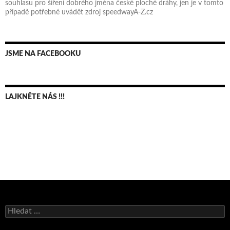
souhlasu pro šíření dobrého jména české ploché dráhy, jen je v tomto
případě potřebné uvádět zdroj speedwayA-Z.cz
JSME NA FACEBOOKU
LAJKNĚTE NÁS !!!
Bruno Belan se radoval z triumfu na domácí dráze!
Vyhledávání
Andy Appleton obhájil dlouhodrážní titul!
Reprezentační dvojice brala český titul!