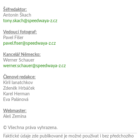
Šéfredaktor:
Antonín Škach
tony.skach@speedwaya-z.cz
Vedoucí fotograf:
Pavel Fišer
pavel.fiser@speedwaya-z.cz
Kancelář Německo:
Werner Schauer
werner.schauer@speedwaya-z.cz
Členové redakce:
Kiril Ianatchkov
Zdeněk Hrbáček
Karel Herman
Eva Palánová
Webmaster:
Aleš Zemina
© Všechna práva vyhrazena.
Faktické údaje zde publikované je možné používat i bez předchozího