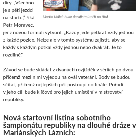
díry. „Všechno
je s pěti jezdci
Martin Málek bude dozajista útočit na titul
na startu,“ říká
Petr Moravec,
jenž novou formuli vytvořil. „Každý jede pětkrát vždy jednou
z každé pozice. Nelze ale v tomto systému zajistit, aby se
každý s každým potkal vždy jednou nebo dvakrát. Je to
rozdílné.“
Závod se bude skládat z dvanácti rozjížděk v sériích po dvou,
přičemž mezi nimi vyjedou na ovál veteráni. Body se budou
sčítat, přičemž nejlepších pět postoupí do finále. Pořadí
v jeho cíli bude klíčové pro jejich umístění v mistrovství
republiky.
Nová startovní listina sobotního
šampionátu republiky na dlouhé dráze v
Mariánských Lázních: