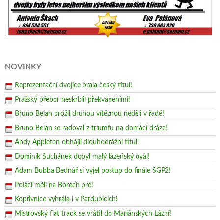
NOVINKY
Reprezentační dvojice brala český titul!
Pražský přebor neskrblil překvapeními!
Bruno Belan prožil druhou vítěznou neděli v řadě!
Bruno Belan se radoval z triumfu na domácí dráze!
Andy Appleton obhájil dlouhodrážní titul!
Dominik Suchánek dobyl malý lázeňský ovál!
Adam Bubba Bednář si vyjel postup do finále SGP2!
Poláci měli na Borech pré!
Kopřivnice vyhrála i v Pardubicích!
Mistrovský flat track se vrátil do Mariánských Lázní!