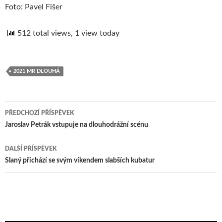
Foto: Pavel Fišer
512 total views, 1 view today
2021 MR DLOUHÁ
PŘEDCHOZÍ PŘÍSPĚVEK
Navigace
Jaroslav Petrák vstupuje na dlouhodrážní scénu
pro
DALŠÍ PŘÍSPĚVEK
příspěvek
Slaný přichází se svým víkendem slabších kubatur