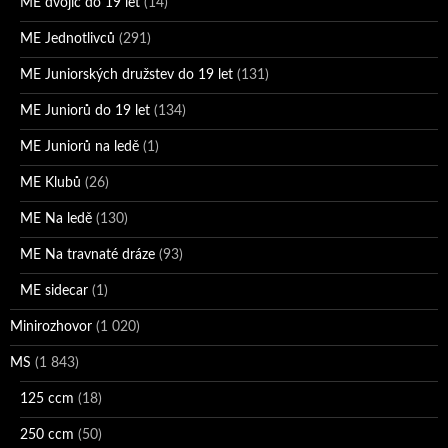
ME dvojic do 19 let
(14)
ME Jednotlivců
(291)
ME Juniorských družstev do 19 let
(131)
ME Juniorů do 19 let
(134)
ME Juniorů na ledě
(1)
ME Klubů
(26)
ME Na ledě
(130)
ME Na travnaté dráze
(93)
ME sidecar
(1)
Minirozhovor
(1 020)
MS
(1 843)
125 ccm
(18)
250 ccm
(50)