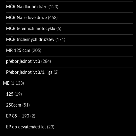
MČR Na dlouhé dráze
(123)
MČR Na ledové dráze
(458)
MČR terénních motocyklů
(5)
MČR tříčlenných družstev
(171)
MR 125 ccm
(205)
přebor jednotlivců
(284)
Přebor jednotlivců/1. liga
(2)
ME
(1 133)
125
(19)
250ccm
(51)
EP 85 – 190
(2)
EP do devatenácti let
(23)