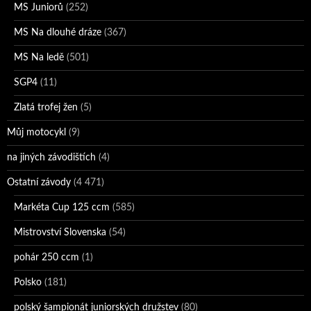
MS Juniorů
(252)
MS Na dlouhé dráze
(367)
MS Na ledě
(501)
SGP4
(11)
Zlatá trofej žen
(5)
Můj motocykl
(9)
na jiných závodištích
(4)
Ostatní závody
(4 471)
Markéta Cup 125 ccm
(585)
Mistrovství Slovenska
(54)
pohár 250 ccm
(1)
Polsko
(181)
polský šampionát juniorských družstev
(80)