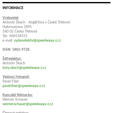
INFORMACE
Vydavatel:
Antonín Škach - Angličtina v České Třebové
Habrmanova 1895
560 02 Česká Třebová
Tel.: 604534551
e-mail:
vydavatelstvi@speedwaya-z.cz
ISSN: 1802-9728
Šéfredaktor:
Antonín Škach
tony.skach@speedwaya-z.cz
Vedoucí fotograf:
Pavel Fišer
pavel.fiser@speedwaya-z.cz
Kancelář Německo:
Werner Schauer
werner.schauer@speedwaya-z.cz