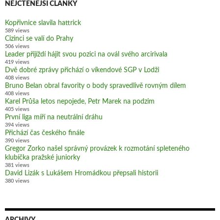
NEJČTENĚJŠÍ ČLÁNKY
Kopřivnice slavila hattrick
589 views
Cizinci se valí do Prahy
506 views
Leader přijíždí hájit svou pozici na ovál svého arcirivala
419 views
Dvě dobré zprávy přichází o víkendové SGP v Lodži
408 views
Bruno Belan obral favority o body spravedlivě rovným dílem
408 views
Karel Průša letos nepojede, Petr Marek na podzim
405 views
První liga míří na neutrální dráhu
394 views
Přichází čas českého finále
390 views
Gregor Zorko našel správný provázek k rozmotání spleteného
klubíčka pražské juniorky
381 views
David Lizák s Lukášem Hromádkou přepsali historii
380 views