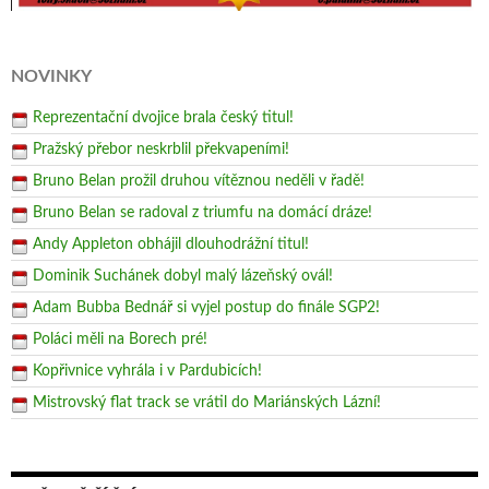
NOVINKY
Reprezentační dvojice brala český titul!
Pražský přebor neskrblil překvapeními!
Bruno Belan prožil druhou vítěznou neděli v řadě!
Bruno Belan se radoval z triumfu na domácí dráze!
Andy Appleton obhájil dlouhodrážní titul!
Dominik Suchánek dobyl malý lázeňský ovál!
Adam Bubba Bednář si vyjel postup do finále SGP2!
Poláci měli na Borech pré!
Kopřivnice vyhrála i v Pardubicích!
Mistrovský flat track se vrátil do Mariánských Lázní!