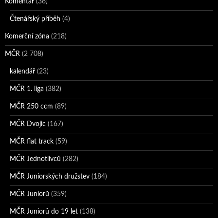
Komentář
(36)
Čtenářský příběh
(4)
Komerční zóna
(218)
MČR
(2 708)
kalendář
(23)
MČR 1. liga
(382)
MČR 250 ccm
(89)
MČR Dvojic
(167)
MČR flat track
(59)
MČR Jednotlivců
(282)
MČR Juniorských družstev
(184)
MČR Juniorů
(359)
MČR Juniorů do 19 let
(138)