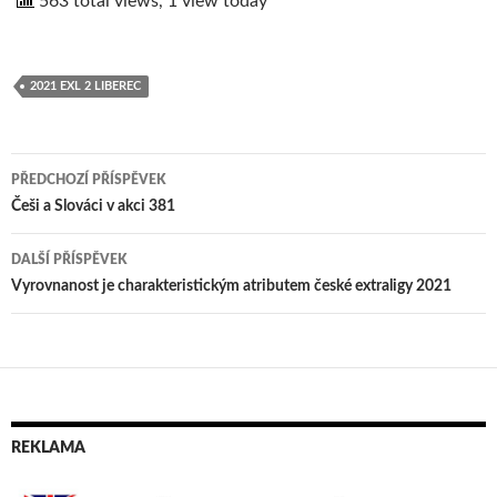
563 total views, 1 view today
2021 EXL 2 LIBEREC
PŘEDCHOZÍ PŘÍSPĚVEK
Navigace
Češi a Slováci v akci 381
pro
DALŠÍ PŘÍSPĚVEK
příspěvek
Vyrovnanost je charakteristickým atributem české extraligy 2021
REKLAMA