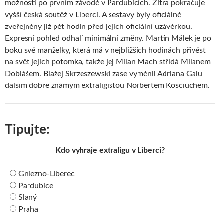
možností po prvním závodě v Pardubicích. Zítra pokračuje
vyšší česká soutěž v Liberci. A sestavy byly oficiálně
zveřejněny již pět hodin před jejich oficiální uzávěrkou.
Expresní pohled odhalí minimální změny. Martin Málek je po
boku své manželky, která má v nejbližších hodinách přivést
na svět jejich potomka, takže jej Milan Mach střídá Milanem
Dobiášem. Blažej Skrzeszewski zase vyměnil Adriana Galu
dalším dobře známým extraligistou Norbertem Kosciuchem.
Tipujte:
Kdo vyhraje extraligu v Liberci?
Gniezno-Liberec
Pardubice
Slaný
Praha