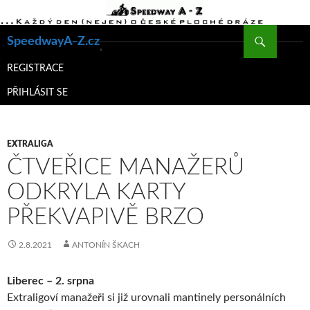
Hledat
SpeedwayA-Z.cz
PŘEJÍT
K
REGISTRACE
OBSAHU
PŘIHLÁSIT SE
WEBU
EXTRALIGA
ČTVEŘICE MANAŽERŮ
ODKRYLA KARTY
PŘEKVAPIVĚ BRZO
2.8.2021
ANTONÍN ŠKACH
Liberec – 2. srpna
Extraligoví manažeři si již urovnali mantinely personálních