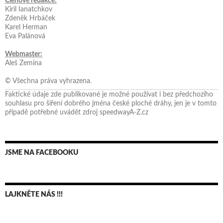
Členové redakce:
Kiril Ianatchkov
Zdeněk Hrbáček
Karel Herman
Eva Palánová
Webmaster:
Aleš Zemina
© Všechna práva vyhrazena.
Faktické údaje zde publikované je možné používat i bez předchozího
souhlasu pro šíření dobrého jména české ploché dráhy, jen je v tomto
případě potřebné uvádět zdroj speedwayA-Z.cz
JSME NA FACEBOOKU
LAJKNĚTE NÁS !!!