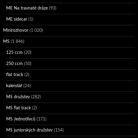
ME Na travnaté dráze
(93)
ME sidecar
(1)
Minirozhovor
(1 020)
MS
(1 846)
125 ccm
(20)
250 ccm
(50)
flat track
(2)
kalendář
(24)
MS družstev
(282)
MS flat track
(2)
MS Jednotlivců
(171)
MS juniorských družstev
(154)