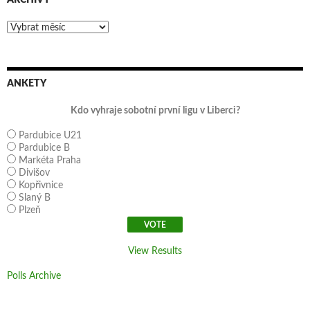
ARCHIVY
Archivy
ANKETY
Kdo vyhraje sobotní první ligu v Liberci?
Pardubice U21
Pardubice B
Markéta Praha
Divišov
Kopřivnice
Slaný B
Plzeň
View Results
Polls Archive