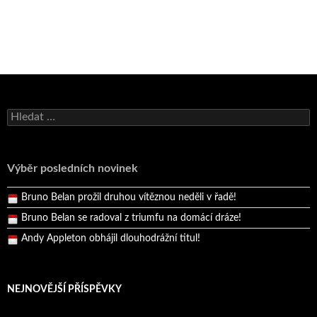
Bruno Belan se radoval z triumfu na domácí dráze!
Vyhledávání
Andy Appleton obhájil dlouhodrážní titul!
Reprezentační dvojice brala český titul!
Výběr posledních novinek
Pražský přebor neskrblil překvapeními!
Bruno Belan prožil druhou vítěznou neděli v řadě!
Bruno Belan se radoval z triumfu na domácí dráze!
Andy Appleton obhájil dlouhodrážní titul!
Reprezentační dvojice brala český titul!
NEJNOVĚJŠÍ PŘÍSPĚVKY