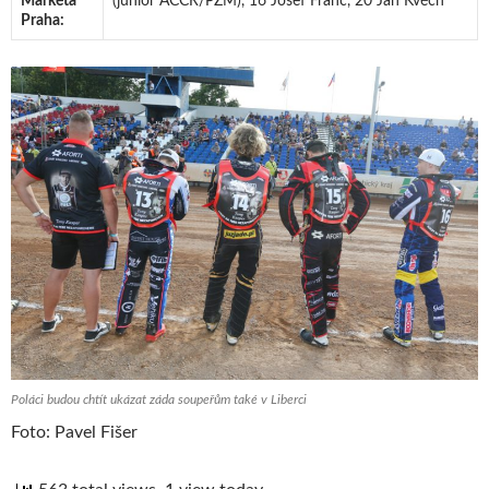
Markéta
(junior ACCR/PZM), 16 Josef Franc, 20 Jan Kvěch
Praha:
Poláci budou chtít ukázat záda soupeřům také v Liberci
Foto: Pavel Fišer