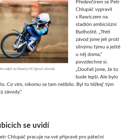
Předevčírem se Petr
Chlupáč vypravil
s Rawiczem na
stadión ambiciózní
Bydhoště. „Třetí
závod jsme jeli proti
silnýmu týmu a ještě
u něj doma,“
povzdechne si.
ím odjel za Rawicz tři ligové závody
„Doufali jsme, že to
bude lepší. Ale bylo
ylo. Co vím, nikomu se tam nelíbilo. Byl to těžkej‘ tým
ý závody.“
bicích se uvidí
etr Chlupáč pracuje na své přípravě pro páteční