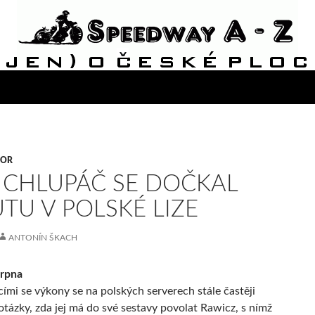
VOR
 CHLUPÁČ SE DOČKAL
TU V POLSKÉ LIZE
ANTONÍN ŠKACH
srpna
cími se výkony se na polských serverech stále častěji
otázky, zda jej má do své sestavy povolat Rawicz, s nímž