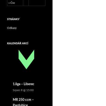
« Čvc
STRÁNKY
Odkazy
KALENDÁŘ AKCÍ
1.liga – Liberec
Srpen 8 @ 15:00
MR 250 ccm –
Pardubice