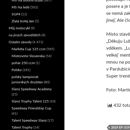
MS Na dlouhé dráze
(367)
posere a je 
MS Na ledě
(501)
se nemá zakř
SGP4
(11)
jinej‘. Ale č
Zlatá trofej žen
(5)
Můj motocykl
(9)
Místo stavě
na jiných závodištích
(4)
„Děkuju Lub
Ostatní závody
(4 471)
vděkem. „Lu
Markéta Cup 125 ccm
(585)
velkej‘ ment
Mistrovství Slovenska
(54)
mnou na pol
pohár 250 ccm
(1)
v Pardubicíc
Polsko
(181)
Super trené
polský šampionát
juniorských družstev
(80)
Slaný Speedway Academy
Foto: Marti
(25)
Slaný Trophy Talent 125
(10)
432 tota
Speedway Friendship Cup
(41)
Talent Speedway Slaný
(17)
Talent Trophy
(14)
2019 EP U19