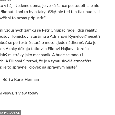
to v háji. Jedeme doma, je velká šance postoupit, ale nic
iknout. Loni to bylo taky těžký, ale teď ten tlak bude asi
lověk si to nesmí připustit.“
ní vzdušných zámků se Petr Chlupáč raději drží reality.
ošovi Tomíčkovi staršímu a Adrianovi Rymelovi,“ nešetří
boš se perfektně stará o motor, jede nádherně. Aďa je
or. A taky děkuju taťkovi a Fildovi Hájkovi. Jezdí se
ský mistráky jako mechanik. A bude se mnou i
h. A Filipovi Šiterovi, že je v týmu skvělá atmosféra.
r, je to správnej‘ člověk na správným místě.“
n Búri a Karel Herman
l views, 1 view today
 SF PARDUBICE