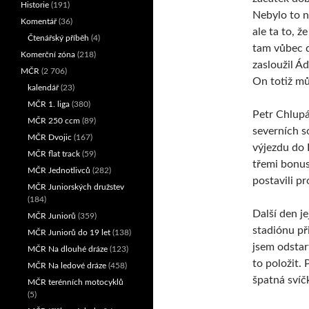
Historie
(191)
Nebylo to ne
Komentář
(36)
ale ta to, ž
Čtenářský příběh
(4)
tam vůbec d
Komerční zóna
(218)
zasloužil Á
MČR
(2 706)
On totiž můž
kalendář
(23)
MČR 1. liga
(380)
Petr Chlupá
MČR 250 ccm
(89)
severních 
MČR Dvojic
(167)
výjezdu do 
MČR flat track
(59)
třemi bonus
MČR Jednotlivců
(282)
postavili p
MČR Juniorských družstev
(184)
Další den j
MČR Juniorů
(359)
stadiónu při
MČR Juniorů do 19 let
(138)
jsem odstar
MČR Na dlouhé dráze
(123)
to položit. 
MČR Na ledové dráze
(458)
špatná svíč
MČR terénních motocyklů
(5)