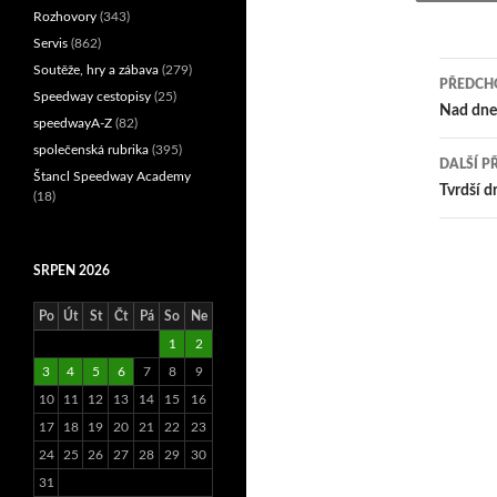
Rozhovory
(343)
Servis
(862)
Soutěže, hry a zábava
(279)
PŘEDCHO
Speedway cestopisy
(25)
Nav
Nad dneš
speedwayA-Z
(82)
pro
společenská rubrika
(395)
DALŠÍ P
Štancl Speedway Academy
přís
Tvrdší d
(18)
SRPEN 2026
Po
Út
St
Čt
Pá
So
Ne
1
2
3
4
5
6
7
8
9
10
11
12
13
14
15
16
17
18
19
20
21
22
23
24
25
26
27
28
29
30
31