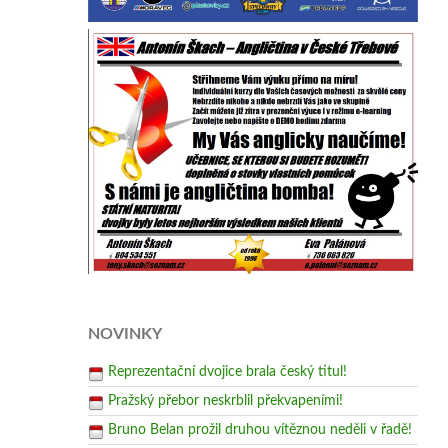
NOVINKY
Reprezentační dvojice brala český titul!
Pražský přebor neskrblil překvapeními!
Bruno Belan prožil druhou vítěznou neděli v řadě!