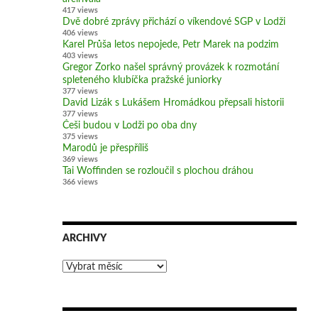
417 views
Dvě dobré zprávy přichází o víkendové SGP v Lodži
406 views
Karel Průša letos nepojede, Petr Marek na podzim
403 views
Gregor Zorko našel správný provázek k rozmotání
spleteného klubíčka pražské juniorky
377 views
David Lizák s Lukášem Hromádkou přepsali historii
377 views
Češi budou v Lodži po oba dny
375 views
Marodů je přespříliš
369 views
Tai Woffinden se rozloučil s plochou dráhou
366 views
ARCHIVY
Archivy