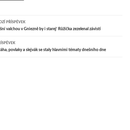
ZÍ PŘÍSPĚVEK
igace
ní valchou v Gniezně by i starej‘ Růžička zezelenal závistí
ŘÍSPĚVEK
pěvek
ráha, povlaky a slejvák se staly hlavními tématy dnešního dne