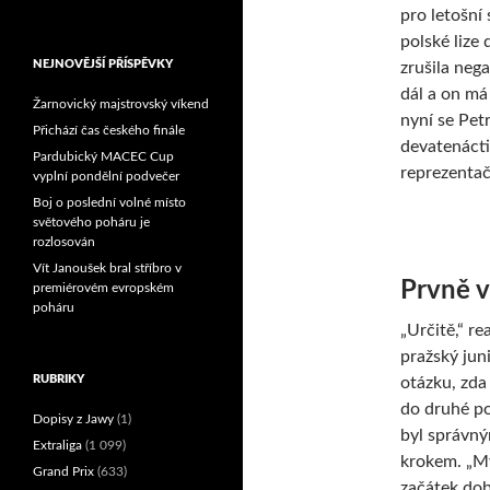
pro letošní
Reprezentační dvojice
polské lize
brala český titul!
NEJNOVĚJŠÍ PŘÍSPĚVKY
zrušila neg
dál a on má
Žarnovický majstrovský víkend
nyní se Pet
Přichází čas českého finále
devatenácti 
Pardubický MACEC Cup
reprezentač
vyplní pondělní podvečer
Boj o poslední volné místo
světového poháru je
rozlosován
Vít Janoušek bral stříbro v
Prvně v
premiérovém evropském
poháru
„Určitě,“ re
pražský jun
RUBRIKY
otázku, zda
do druhé po
Dopisy z Jawy
(1)
byl správn
Extraliga
(1 099)
krokem. „My
Grand Prix
(633)
začátek dobr