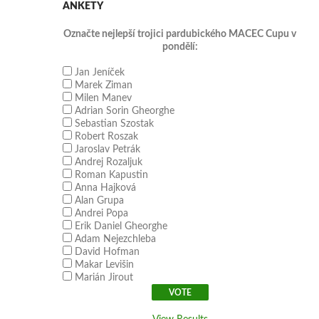
ANKETY
Označte nejlepší trojici pardubického MACEC Cupu v
pondělí:
Jan Jeníček
Marek Ziman
Milen Manev
Adrian Sorin Gheorghe
Sebastian Szostak
Robert Roszak
Jaroslav Petrák
Andrej Rozaljuk
Roman Kapustin
Anna Hajková
Alan Grupa
Andrei Popa
Erik Daniel Gheorghe
Adam Nejezchleba
David Hofman
Makar Levišin
Marián Jirout