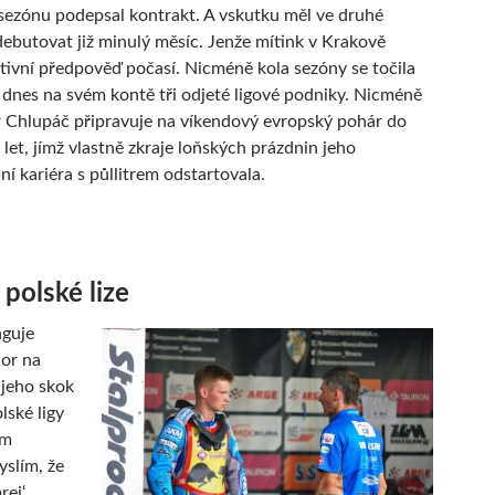
 sezónu podepsal kontrakt. A vskutku měl ve druhé
 debutovat již minulý měsíc. Jenže mítink v Krakově
ativní předpověď počasí. Nicméně kola sezóny se točila
 dnes na svém kontě tři odjeté ligové podniky. Nicméně
r Chlupáč připravuje na víkendový evropský pohár do
let, jímž vlastně zkraje loňských prázdnin jeho
ní kariéra s půllitrem odstartovala.
 polské lize
aguje
ior na
 jeho skok
lské ligy
ým
slím, že
ej‘.