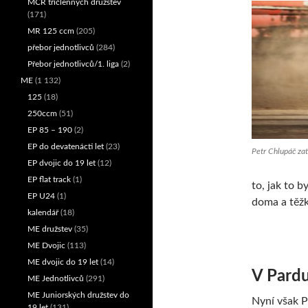
MČR tříčlenných družstev
(171)
MR 125 ccm
(205)
přebor jednotlivců
(284)
Přebor jednotlivců/1. liga
(2)
ME
(1 132)
125
(18)
250ccm
(51)
EP 85 – 190
(2)
EP do devatenácti let
(23)
Petr Chlupáč zat
EP dvojic do 19 let
(12)
EP flat track
(1)
to, jak to b
EP U24
(1)
doma a těžk
kalendář
(18)
ME družstev
(35)
ME Dvojic
(113)
ME dvojic do 19 let
(14)
V Pardu
ME Jednotlivců
(291)
ME Juniorských družstev do
Nyní však P
19 let
(131)