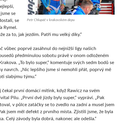
jlepší,
e jsme se
ostali, se
Petr Chlupáč v krakovském depu
ďa Rymel.
e za to, jak jezdím. Patří mu velký díky.“
č vůbec poprvé zasáhnul do nejnižší ligy našich
sousedů předminulou sobotu právě v onom odloženém
Krakova. „To bylo super,“ komentuje svých sedm bodů se
y navrch. „Nic lepšího jsme si nemohli přát, poprvý mě
roti slabýmu týmu.“
ej čekal první domácí mítink, když Rawicz na svém
vítal Pilu. „První dvě jízdy byly super,“ vypráví. „Pak
toval, v půlce zatáčky se to zvedlo na zadní a musel jsem
Pak jsem měl defekt z prvního místa. Zjistili jsme, že byla
ka. Celý závody byla dobrá, nakonec ale odešla.“