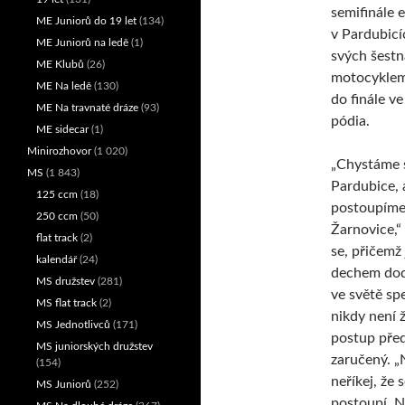
semifinále 
ME Juniorů do 19 let
(134)
v Pardubicí
ME Juniorů na ledě
(1)
svých šestn
ME Klubů
(26)
motocyklem 
ME Na ledě
(130)
do finále ve
ME Na travnaté dráze
(93)
pódia.
ME sidecar
(1)
Minirozhovor
(1 020)
„Chystáme 
MS
(1 843)
Pardubice, 
125 ccm
(18)
postoupíme,
250 ccm
(50)
Žarnovice,“
flat track
(2)
se, přičemž
kalendář
(24)
dechem dod
MS družstev
(281)
ve světě s
MS flat track
(2)
nikdy není 
MS Jednotlivců
(171)
postup pře
MS juniorských družstev
zaručený. „
(154)
neříkej, že 
MS Juniorů
(252)
postoupí. N