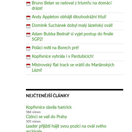
Bruno Belan se radoval z triumfu na domácí
dráze!
Andy Appleton obhájil dlouhodrážní titul!
Dominik Suchánek dobyl malý lázeňský ovál!
Adam Bubba Bednář si vyjel postup do finále
SGP2!
Poláci měli na Borech pré!
Kopřivnice vyhrála i v Pardubicích!
Mistrovský flat track se vrátil do Mariánských
Lázní!
NEJČTENĚJŠÍ ČLÁNKY
Kopřivnice slavila hattrick
584 views
Cizinci se valí do Prahy
505 views
Leader přijíždí hájit svou pozici na ovál svého
arcirivala