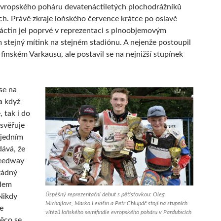
evropského poháru devatenáctiletých plochodrážníků
ch. Právě zkraje loňského července krátce po oslavě
áctin jel poprvé v reprezentaci s plnoobjemovým
stejný mítink na stejném stadiónu. A nejenže postoupil
 finském Varkausu, ale postavil se na nejnižší stupínek
se na
a když
 tak i do
 svěřuje
 jedním
ává, že
peedway
žádný
dem
Úspěšný reprezentační debut s pětistovkou: Oleg
Nikdy
Michajlovs, Marko Levišin a Petr Chlupáč stojí na stupních
se
vítězů loňského semifinále evropského poháru v Pardubicích
ěco se