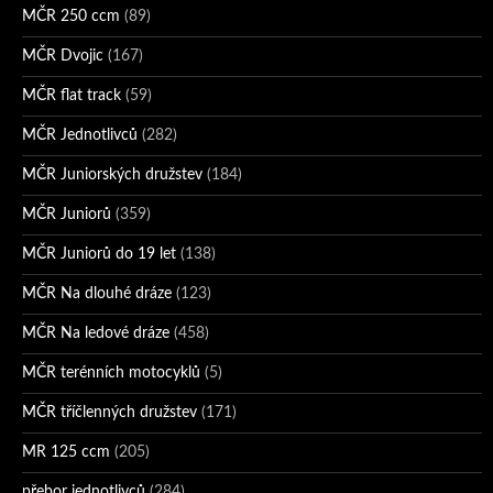
MČR 250 ccm
(89)
MČR Dvojic
(167)
MČR flat track
(59)
MČR Jednotlivců
(282)
MČR Juniorských družstev
(184)
MČR Juniorů
(359)
MČR Juniorů do 19 let
(138)
MČR Na dlouhé dráze
(123)
MČR Na ledové dráze
(458)
MČR terénních motocyklů
(5)
MČR tříčlenných družstev
(171)
MR 125 ccm
(205)
přebor jednotlivců
(284)