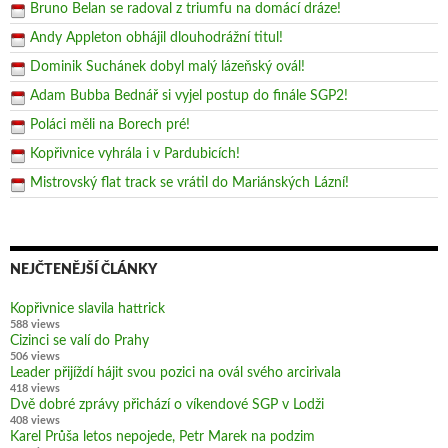
Bruno Belan se radoval z triumfu na domácí dráze!
Andy Appleton obhájil dlouhodrážní titul!
Dominik Suchánek dobyl malý lázeňský ovál!
Adam Bubba Bednář si vyjel postup do finále SGP2!
Poláci měli na Borech pré!
Kopřivnice vyhrála i v Pardubicích!
Mistrovský flat track se vrátil do Mariánských Lázní!
NEJČTENĚJŠÍ ČLÁNKY
Kopřivnice slavila hattrick
588 views
Cizinci se valí do Prahy
506 views
Leader přijíždí hájit svou pozici na ovál svého arcirivala
418 views
Dvě dobré zprávy přichází o víkendové SGP v Lodži
408 views
Karel Průša letos nepojede, Petr Marek na podzim