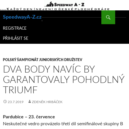
Hledat
SpeedwayA-Z.cz
PŘEJÍT
K
REGISTRACE
OBSAHU
PŘIHLÁSIT SE
WEBU
POLSKÝ ŠAMPIONÁT JUNIORSKÝCH DRUŽSTEV
DVA BODY NAVÍC BY
GARANTOVALY POHODLNÝ
TRIUMF
23.7.2019
ZDENĚK HRBÁČEK
Pardubice – 23. července
Neskutečné vedro provázelo třetí díl semifinálové skupiny B