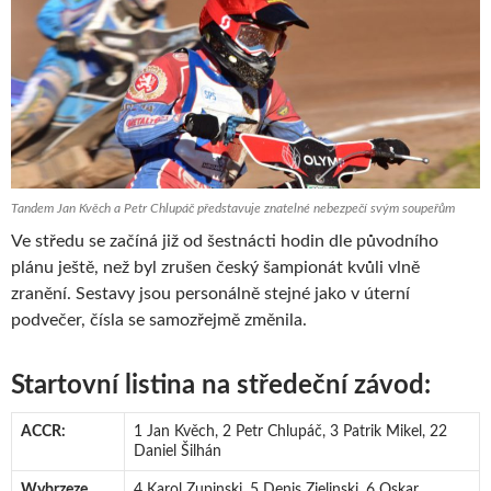
Tandem Jan Kvěch a Petr Chlupáč představuje znatelné nebezpečí svým soupeřům
Ve středu se začíná již od šestnácti hodin dle původního
plánu ještě, než byl zrušen český šampionát kvůli vlně
zranění. Sestavy jsou personálně stejné jako v úterní
podvečer, čísla se samozřejmě změnila.
Startovní listina na středeční závod:
ACCR:
1 Jan Kvěch, 2 Petr Chlupáč, 3 Patrik Mikel, 22
Daniel Šilhán
Wybrzeze
4 Karol Zupinski, 5 Denis Zielinski, 6 Oskar