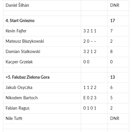
Daniel Šilhán
DNR
4. Start Gniezno
17
Kevin Fajfer
3 2 1 1
7
Mateusz Blazykowski
2 0 – –
2
Damian Stalkowski
3 2 1 2
8
Kacper Grzelak
0 0
0
=5. Falubaz Zielona Gora
13
Jakub Osyczka
1 1 2 2
6
Nikodem Bartoch
E 0 2 3
5
Fabian Ragus
0 1 0 1
2
Nile Tufft
DNR