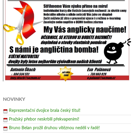
NOVINKY
Reprezentační dvojice brala český titul!
Pražský přebor neskrblil překvapeními!
Bruno Belan prožil druhou vítěznou neděli v řadě!