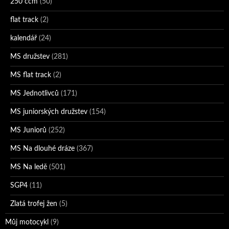
250 ccm
(50)
flat track
(2)
kalendář
(24)
MS družstev
(281)
MS flat track
(2)
MS Jednotlivců
(171)
MS juniorských družstev
(154)
MS Juniorů
(252)
MS Na dlouhé dráze
(367)
MS Na ledě
(501)
SGP4
(11)
Zlatá trofej žen
(5)
Můj motocykl
(9)