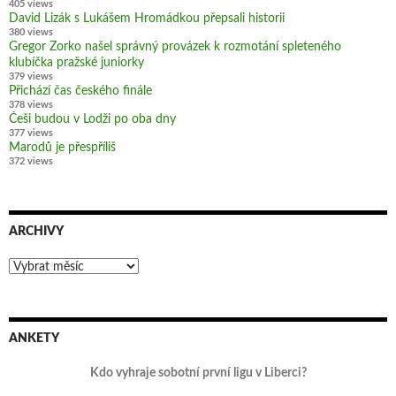
405 views
David Lizák s Lukášem Hromádkou přepsali historii
380 views
Gregor Zorko našel správný provázek k rozmotání spleteného
klubíčka pražské juniorky
379 views
Přichází čas českého finále
378 views
Češi budou v Lodži po oba dny
377 views
Marodů je přespříliš
372 views
ARCHIVY
Archivy
ANKETY
Kdo vyhraje sobotní první ligu v Liberci?