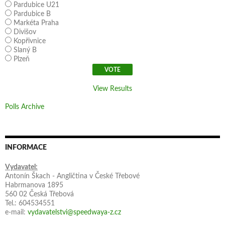
Pardubice U21
Pardubice B
Markéta Praha
Divišov
Kopřivnice
Slaný B
Plzeň
View Results
Polls Archive
INFORMACE
Vydavatel:
Antonín Škach - Angličtina v České Třebové
Habrmanova 1895
560 02 Česká Třebová
Tel.: 604534551
e-mail:
vydavatelstvi@speedwaya-z.cz