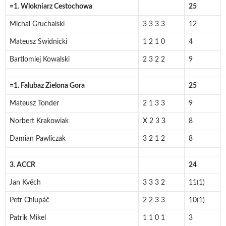
=1. Wlokniarz Cestochowa
25
Michal Gruchalski
3 3 3 3
12
Mateusz Swidnicki
1 2 1 0
4
Bartlomiej Kowalski
2 3 2 2
9
=1. Falubaz Zielona Gora
25
Mateusz Tonder
2 1 3 3
9
Norbert Krakowiak
X 2 3 3
8
Damian Pawliczak
3 2 1 2
8
3. ACCR
24
Jan Kvěch
3 3 3 2
11(1)
Petr Chlupáč
2 2 3 3
10(1)
Patrik Mikel
1 1 0 1
3