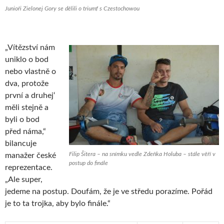
Junioři Zielonej Gory se dělili o triumf s Czestochowou
„Vítězství nám
uniklo o bod
nebo vlastně o
dva, protože
první a druhej‘
měli stejně a
byli o bod
před náma,“
bilancuje
Filip Šitera – na snímku vedle Zdeňka Holuba – stále věří v
manažer české
postup do finále
reprezentace.
„Ale super,
jedeme na postup. Doufám, že je ve středu porazíme. Pořád
je to ta trojka, aby bylo finále.“