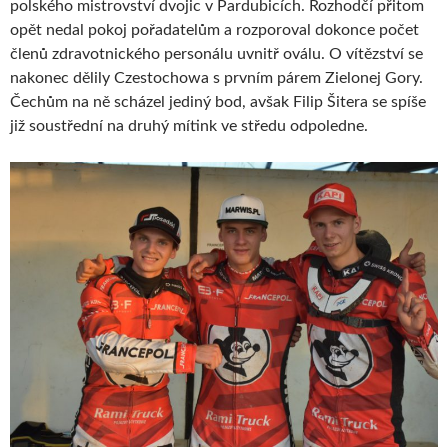
polského mistrovství dvojic v Pardubicích. Rozhodčí přitom
opět nedal pokoj pořadatelům a rozporoval dokonce počet
členů zdravotnického personálu uvnitř oválu. O vítězství se
nakonec dělily Czestochowa s prvním párem Zielonej Gory.
Čechům na ně scházel jediný bod, avšak Filip Šitera se spíše
již soustřední na druhý mítink ve středu odpoledne.