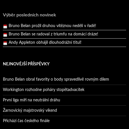
Reprezentační dvojice brala český titul!
Pražský přebor neskrblil překvapeními!
Výběr posledních novinek
Bruno Belan prožil druhou vítěznou neděli v řadě!
Bruno Belan se radoval z triumfu na domácí dráze!
Andy Appleton obhájil dlouhodrážní titul!
Reprezentační dvojice brala český titul!
NEJNOVĚJŠÍ PŘÍSPĚVKY
Bruno Belan obral favority o body spravedlivě rovným dílem
Workington rozhodne poháry stopětadvacítek
První liga míří na neutrální dráhu
Žarnovický majstrovský víkend
Přichází čas českého finále