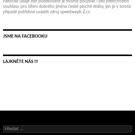
Faktické údaje zde publikované je možné používat i bez předchozího
souhlasu pro šíření dobrého jména české ploché dráhy, jen je v tomto
případě potřebné uvádět zdroj speedwayA-Z.cz
JSME NA FACEBOOKU
LAJKNĚTE NÁS !!!
Bruno Belan se radoval z triumfu na domácí dráze!
Vyhledávání
Andy Appleton obhájil dlouhodrážní titul!