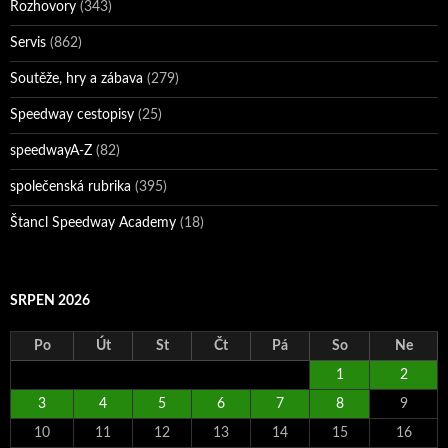
Rozhovory
(343)
Servis
(862)
Soutěže, hry a zábava
(279)
Speedway cestopisy
(25)
speedwayA-Z
(82)
společenská rubrika
(395)
Štancl Speedway Academy
(18)
SRPEN 2026
Po
Út
St
Čt
Pá
So
Ne
1
2
3
4
5
6
7
8
9
10
11
12
13
14
15
16