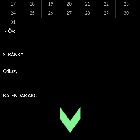
17
18
19
20
21
22
23
24
25
26
27
28
29
30
31
« Čvc
STRÁNKY
Odkazy
KALENDÁŘ AKCÍ