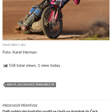
Patrik Mikel v akci
Foto: Karel Herman
558 total views, 1 view today
2019 PL U21 DVOJICE PARDUBICE SF
PŘEDCHOZÍ PŘÍSPĚVEK
Další polská plochodrážní soutěž se chytá na dvojskok do Čech