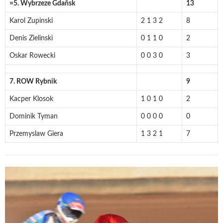
=5. Wybrzeze Gdaňsk
13
Karol Zupinski
2 1 3 2
8
Denis Zielinski
0 1 1 0
2
Oskar Rowecki
0 0 3 0
3
7. ROW Rybnik
9
Kacper Klosok
1 0 1 0
2
Dominik Tyman
0 0 0 0
0
Przemyslaw Giera
1 3 2 1
7