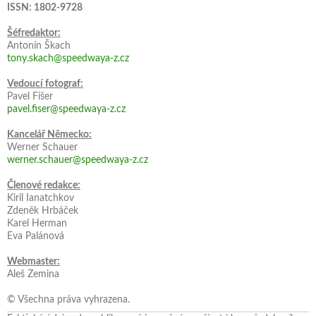
ISSN: 1802-9728
Šéfredaktor:
Antonín Škach
tony.skach@speedwaya-z.cz
Vedoucí fotograf:
Pavel Fišer
pavel.fiser@speedwaya-z.cz
Kancelář Německo:
Werner Schauer
werner.schauer@speedwaya-z.cz
Členové redakce:
Kiril Ianatchkov
Zdeněk Hrbáček
Karel Herman
Eva Palánová
Webmaster:
Aleš Zemina
© Všechna práva vyhrazena.