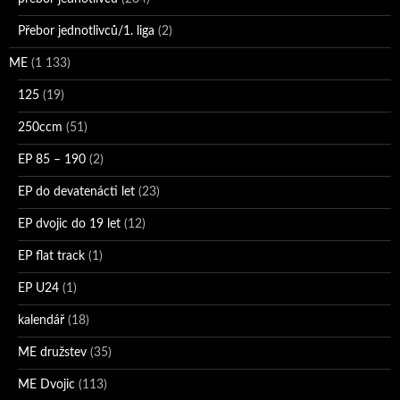
Přebor jednotlivců/1. liga
(2)
ME
(1 133)
125
(19)
250ccm
(51)
EP 85 – 190
(2)
EP do devatenácti let
(23)
EP dvojic do 19 let
(12)
EP flat track
(1)
EP U24
(1)
kalendář
(18)
ME družstev
(35)
ME Dvojic
(113)