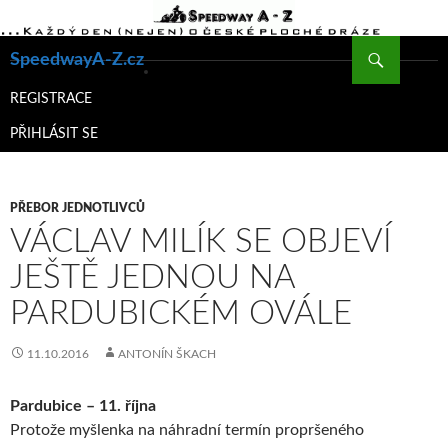
Hledat
SpeedwayA-Z.cz
PŘEJÍT
K
REGISTRACE
OBSAHU
PŘIHLÁSIT SE
WEBU
PŘEBOR JEDNOTLIVCŮ
VÁCLAV MILÍK SE OBJEVÍ
JEŠTĚ JEDNOU NA
PARDUBICKÉM OVÁLE
11.10.2016
ANTONÍN ŠKACH
Pardubice – 11. října
Protože myšlenka na náhradní termín propršeného