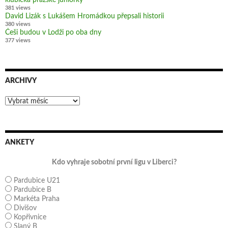
381 views
David Lizák s Lukášem Hromádkou přepsali historii
380 views
Češi budou v Lodži po oba dny
377 views
ARCHIVY
Archivy
ANKETY
Kdo vyhraje sobotní první ligu v Liberci?
Pardubice U21
Pardubice B
Markéta Praha
Divišov
Kopřivnice
Slaný B