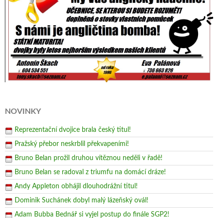
NOVINKY
Reprezentační dvojice brala český titul!
Pražský přebor neskrblil překvapeními!
Bruno Belan prožil druhou vítěznou neděli v řadě!
Bruno Belan se radoval z triumfu na domácí dráze!
Andy Appleton obhájil dlouhodrážní titul!
Dominik Suchánek dobyl malý lázeňský ovál!
Adam Bubba Bednář si vyjel postup do finále SGP2!