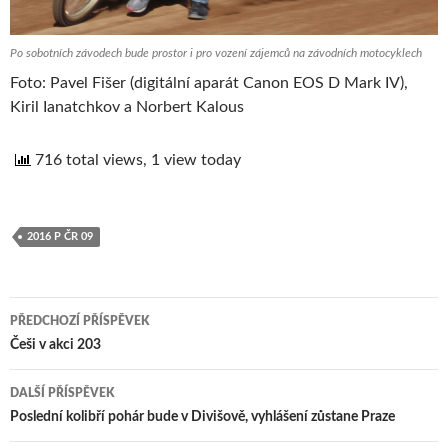
Po sobotních závodech bude prostor i pro vození zájemců na závodních motocyklech
Foto: Pavel Fišer (digitální aparát Canon EOS D Mark IV),
Kiril Ianatchkov a Norbert Kalous
716 total views, 1 view today
2016 P ČR 09
PŘEDCHOZÍ PŘÍSPĚVEK
Navigace
Češi v akci 203
pro
DALŠÍ PŘÍSPĚVEK
příspěvek
Poslední kolibří pohár bude v Divišově, vyhlášení zůstane Praze