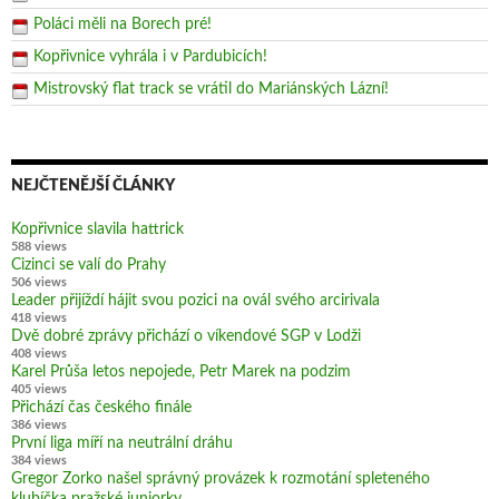
Poláci měli na Borech pré!
Kopřivnice vyhrála i v Pardubicích!
Mistrovský flat track se vrátil do Mariánských Lázní!
NEJČTENĚJŠÍ ČLÁNKY
Kopřivnice slavila hattrick
588 views
Cizinci se valí do Prahy
506 views
Leader přijíždí hájit svou pozici na ovál svého arcirivala
418 views
Dvě dobré zprávy přichází o víkendové SGP v Lodži
408 views
Karel Průša letos nepojede, Petr Marek na podzim
405 views
Přichází čas českého finále
386 views
První liga míří na neutrální dráhu
384 views
Gregor Zorko našel správný provázek k rozmotání spleteného
klubíčka pražské juniorky