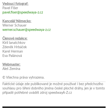
Vedoucí fotograf:
Pavel Fišer
pavel.fiser@speedwaya-z.cz
Kancelář Německo:
Werner Schauer
werner.schauer@speedwaya-z.cz
Členové redakce:
Kiril Ianatchkov
Zdeněk Hrbáček
Karel Herman
Eva Palánová
Webmaster:
Aleš Zemina
© Všechna práva vyhrazena.
Faktické údaje zde publikované je možné používat i bez předchozího
souhlasu pro šíření dobrého jména české ploché dráhy, jen je v tomto
případě potřebné uvádět zdroj speedwayA-Z.cz