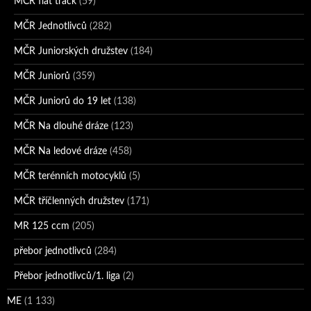
MČR flat track
(59)
MČR Jednotlivců
(282)
MČR Juniorských družstev
(184)
MČR Juniorů
(359)
MČR Juniorů do 19 let
(138)
MČR Na dlouhé dráze
(123)
MČR Na ledové dráze
(458)
MČR terénních motocyklů
(5)
MČR tříčlenných družstev
(171)
MR 125 ccm
(205)
přebor jednotlivců
(284)
Přebor jednotlivců/1. liga
(2)
ME
(1 133)