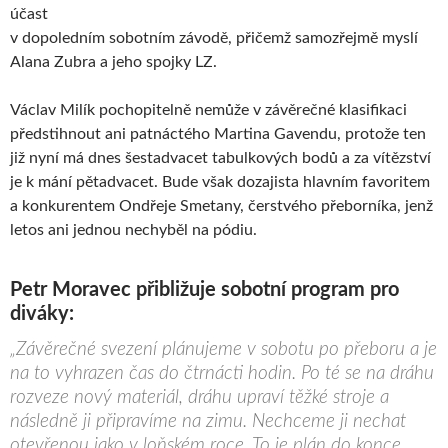
účast
v dopoledním sobotním závodě, přičemž samozřejmě myslí
Alana Zubra a jeho spojky LZ.
Václav Milík pochopitelně nemůže v závěrečné klasifikaci
předstihnout ani patnáctého Martina Gavendu, protože ten
již nyní má dnes šestadvacet tabulkových bodů a za vítězství
je k mání pětadvacet. Bude však dozajista hlavním favoritem
a konkurentem Ondřeje Smetany, čerstvého přeborníka, jenž
letos ani jednou nechyběl na pódiu.
Petr Moravec přibližuje sobotní program pro
diváky:
„Závěrečné svezení plánujeme v sobotu po přeboru a je
na to vyhrazen čas do čtrnácti hodin. Po té se na dráhu
rozveze nový materiál, dráhu upraví těžké stroje a
následně ji připravíme na zimu. Nechceme ji nechat
otevřenou jako v loňském roce. To je plán do konce