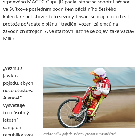
srpnového MACEC Cupu již padla, stane se sobotní přebor
ve Svítkově posledním podnikem oficiálního českého
kalendáře pětistovek této sezóny. Diváci se mají na co těšit,
protože pořadatelé plánují tradiční vození zájemců na
závodních strojích. A ve startovní listině se objeví také Václav
Milík.
„Vezmu si
jawku a
pojedu, abych
něco otestoval
Alanovi,“
vysvětluje
trojnásobný
letošní
šampión
Václav Milík pojede sobotní přebor v Pardubicích
republiky svou