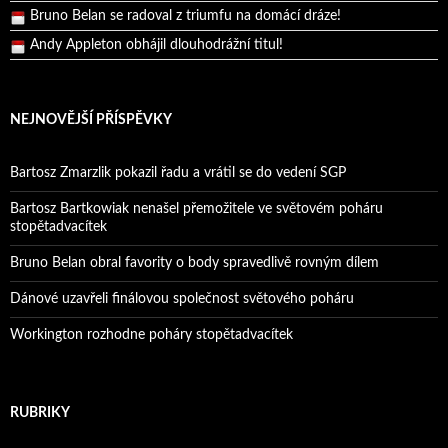
Bruno Belan se radoval z triumfu na domácí dráze!
Andy Appleton obhájil dlouhodrážní titul!
Reprezentační dvojice brala český titul!
NEJNOVĚJŠÍ PŘÍSPĚVKY
Bartosz Zmarzlik pokazil řadu a vrátil se do vedení SGP
Bartosz Bartkowiak nenašel přemožitele ve světovém poháru
stopětadvacítek
Bruno Belan obral favority o body spravedlivě rovným dílem
Dánové uzavřeli finálovou společnost světového poháru
Workington rozhodne poháry stopětadvacítek
RUBRIKY