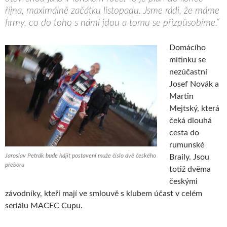
října, maximálně začátku listopadu. Jsme rádi, že máme
firmy, co do toho s námi jdou a tomu se přizpůsobíme.“
Domácího
mítinku se
nezúčastní
Josef Novák a
Martin
Mejtský, která
čeká dlouhá
cesta do
rumunské
Jaroslav Petrák bude hájit postavení muže číslo dvě českého
Braily. Jsou
přeboru
totiž dvěma
českými
závodníky, kteří mají ve smlouvě s klubem účast v celém
seriálu MACEC Cupu.