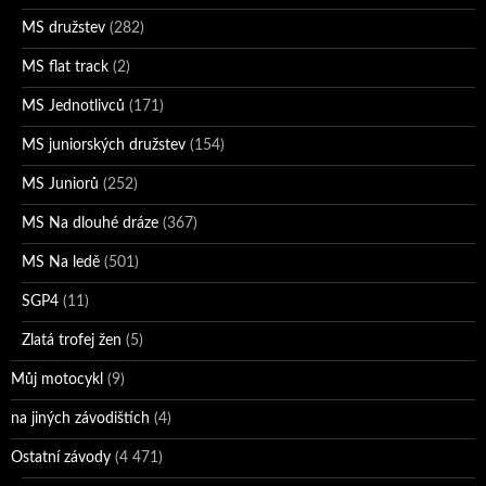
MS družstev
(282)
MS flat track
(2)
MS Jednotlivců
(171)
MS juniorských družstev
(154)
MS Juniorů
(252)
MS Na dlouhé dráze
(367)
MS Na ledě
(501)
SGP4
(11)
Zlatá trofej žen
(5)
Můj motocykl
(9)
na jiných závodištích
(4)
Ostatní závody
(4 471)