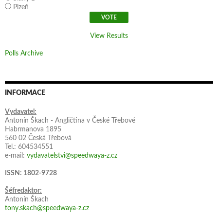
Plzeň
View Results
Polls Archive
INFORMACE
Vydavatel:
Antonín Škach - Angličtina v České Třebové
Habrmanova 1895
560 02 Česká Třebová
Tel.: 604534551
e-mail:
vydavatelstvi@speedwaya-z.cz
ISSN: 1802-9728
Šéfredaktor:
Antonín Škach
tony.skach@speedwaya-z.cz