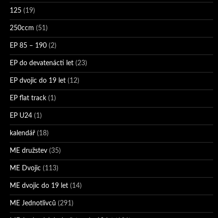
125
(19)
250ccm
(51)
EP 85 – 190
(2)
EP do devatenácti let
(23)
EP dvojic do 19 let
(12)
EP flat track
(1)
EP U24
(1)
kalendář
(18)
ME družstev
(35)
ME Dvojic
(113)
ME dvojic do 19 let
(14)
ME Jednotlivců
(291)