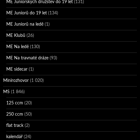
ME Juniorských družstev do 19 let
(131)
ME Juniorů do 19 let
(134)
ME Juniorů na ledě
(1)
ME Klubů
(26)
ME Na ledě
(130)
ME Na travnaté dráze
(93)
ME sidecar
(1)
Minirozhovor
(1 020)
MS
(1 846)
125 ccm
(20)
250 ccm
(50)
flat track
(2)
kalendář
(24)