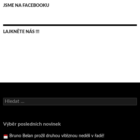
JSME NA FACEBOOKU
LAJKNĚTE NÁS !!!
Bruno Belan se radoval z triumfu na domácí dráze!
Vyhledávání
Andy Appleton obhájil dlouhodrážní titul!
Reprezentační dvojice brala český titul!
Výběr posledních novinek
Pražský přebor neskrblil překvapeními!
Bruno Belan prožil druhou vítěznou neděli v řadě!