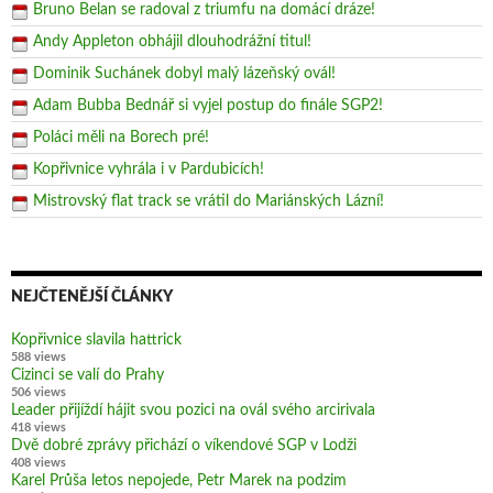
Bruno Belan se radoval z triumfu na domácí dráze!
Andy Appleton obhájil dlouhodrážní titul!
Dominik Suchánek dobyl malý lázeňský ovál!
Adam Bubba Bednář si vyjel postup do finále SGP2!
Poláci měli na Borech pré!
Kopřivnice vyhrála i v Pardubicích!
Mistrovský flat track se vrátil do Mariánských Lázní!
NEJČTENĚJŠÍ ČLÁNKY
Kopřivnice slavila hattrick
588 views
Cizinci se valí do Prahy
506 views
Leader přijíždí hájit svou pozici na ovál svého arcirivala
418 views
Dvě dobré zprávy přichází o víkendové SGP v Lodži
408 views
Karel Průša letos nepojede, Petr Marek na podzim