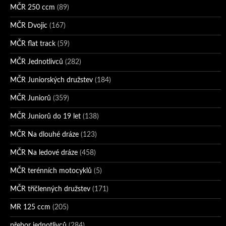
MČR 250 ccm
(89)
MČR Dvojic
(167)
MČR flat track
(59)
MČR Jednotlivců
(282)
MČR Juniorských družstev
(184)
MČR Juniorů
(359)
MČR Juniorů do 19 let
(138)
MČR Na dlouhé dráze
(123)
MČR Na ledové dráze
(458)
MČR terénních motocyklů
(5)
MČR tříčlenných družstev
(171)
MR 125 ccm
(205)
přebor jednotlivců
(284)