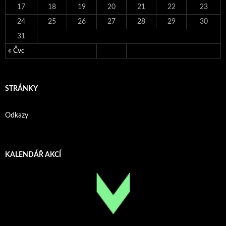
17
18
19
20
21
22
23
24
25
26
27
28
29
30
31
« Čvc
STRÁNKY
Odkazy
KALENDÁŘ AKCÍ