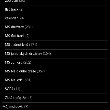
250 ccm
(50)
flat track
(2)
kalendář
(24)
MS družstev
(281)
MS flat track
(2)
MS Jednotlivců
(171)
MS juniorských družstev
(154)
MS Juniorů
(252)
MS Na dlouhé dráze
(367)
MS Na ledě
(501)
SGP4
(11)
Zlatá trofej žen
(5)
Můj motocykl
(9)