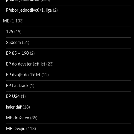
Přebor jednotlivců/1. liga
(2)
ME
(1 133)
125
(19)
250ccm
(51)
EP 85 – 190
(2)
EP do devatenácti let
(23)
EP dvojic do 19 let
(12)
EP flat track
(1)
EP U24
(1)
kalendář
(18)
ME družstev
(35)
ME Dvojic
(113)