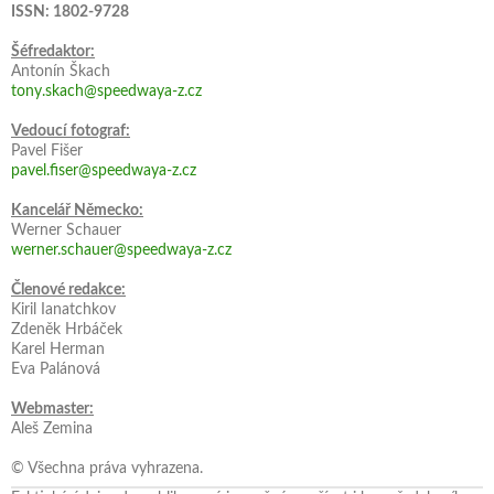
ISSN: 1802-9728
Šéfredaktor:
Antonín Škach
tony.skach@speedwaya-z.cz
Vedoucí fotograf:
Pavel Fišer
pavel.fiser@speedwaya-z.cz
Kancelář Německo:
Werner Schauer
werner.schauer@speedwaya-z.cz
Členové redakce:
Kiril Ianatchkov
Zdeněk Hrbáček
Karel Herman
Eva Palánová
Webmaster:
Aleš Zemina
© Všechna práva vyhrazena.