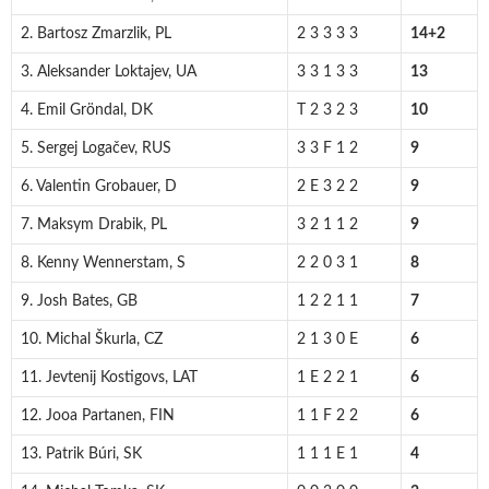
2. Bartosz Zmarzlik, PL
2 3 3 3 3
14+2
3. Aleksander Loktajev, UA
3 3 1 3 3
13
4. Emil Gröndal, DK
T 2 3 2 3
10
5. Sergej Logačev, RUS
3 3 F 1 2
9
6. Valentin Grobauer, D
2 E 3 2 2
9
7. Maksym Drabik, PL
3 2 1 1 2
9
8. Kenny Wennerstam, S
2 2 0 3 1
8
9. Josh Bates, GB
1 2 2 1 1
7
10. Michal Škurla, CZ
2 1 3 0 E
6
11. Jevtenij Kostigovs, LAT
1 E 2 2 1
6
12. Jooa Partanen, FIN
1 1 F 2 2
6
13. Patrik Búri, SK
1 1 1 E 1
4