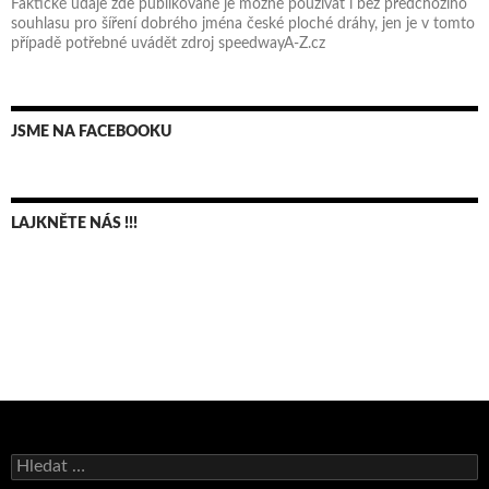
Faktické údaje zde publikované je možné používat i bez předchozího
souhlasu pro šíření dobrého jména české ploché dráhy, jen je v tomto
případě potřebné uvádět zdroj speedwayA-Z.cz
JSME NA FACEBOOKU
LAJKNĚTE NÁS !!!
Bruno Belan se radoval z triumfu na domácí dráze!
Vyhledávání