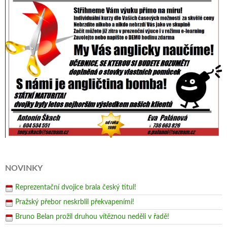
NOVINKY
Reprezentační dvojice brala český titul!
Pražský přebor neskrblil překvapeními!
Bruno Belan prožil druhou vítěznou neděli v řadě!