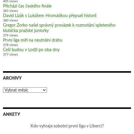
405 views
Přichází čas českého finále
383 views
David Lizák s Lukášem Hromádkou přepsali historii
380 views
Gregor Zorko našel správný provázek k rozmotání spleteného
klubíčka pražské juniorky
379 views
První liga míří na neutrální dráhu
378 views
Češi budou v Lodži po oba dny
377 views
ARCHIVY
Archivy
ANKETY
Kdo vyhraje sobotní první ligu v Liberci?