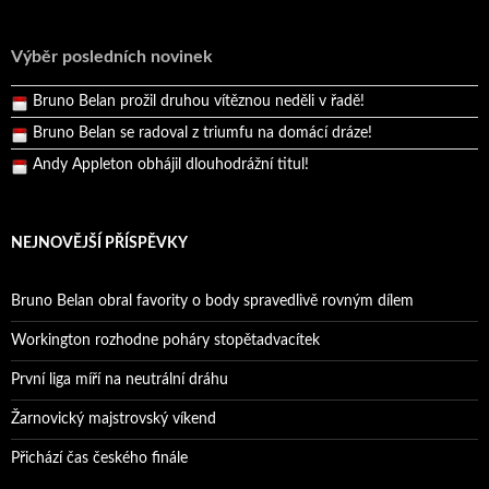
Andy Appleton obhájil dlouhodrážní titul!
Reprezentační dvojice brala český titul!
Výběr posledních novinek
Pražský přebor neskrblil překvapeními!
Bruno Belan prožil druhou vítěznou neděli v řadě!
Bruno Belan se radoval z triumfu na domácí dráze!
Andy Appleton obhájil dlouhodrážní titul!
Reprezentační dvojice brala český titul!
NEJNOVĚJŠÍ PŘÍSPĚVKY
Bruno Belan obral favority o body spravedlivě rovným dílem
Workington rozhodne poháry stopětadvacítek
První liga míří na neutrální dráhu
Žarnovický majstrovský víkend
Přichází čas českého finále