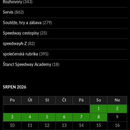
Rozhovory
(343)
Servis
(862)
Soutěže, hry a zábava
(279)
Speedway cestopisy
(25)
speedwayA-Z
(82)
společenská rubrika
(395)
Štancl Speedway Academy
(18)
SRPEN 2026
Po
Út
St
Čt
Pá
So
Ne
1
2
3
4
5
6
7
8
9
10
11
12
13
14
15
16