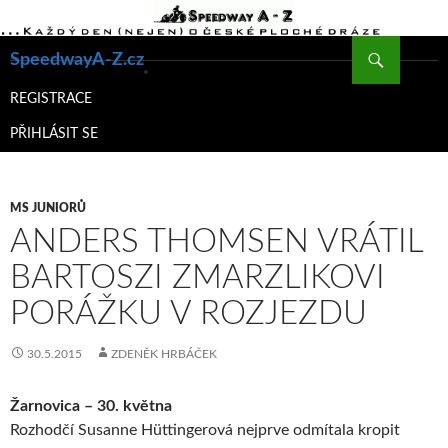
Hledat
SpeedwayA-Z.cz
PŘEJÍT
K
REGISTRACE
OBSAHU
PŘIHLÁSIT SE
WEBU
MS JUNIORŮ
ANDERS THOMSEN VRÁTIL
BARTOSZI ZMARZLIKOVI
PORÁŽKU V ROZJEZDU
30.5.2015
ZDENĚK HRBÁČEK
Žarnovica – 30. května
Rozhodčí Susanne Hüttingerová nejprve odmítala kropit