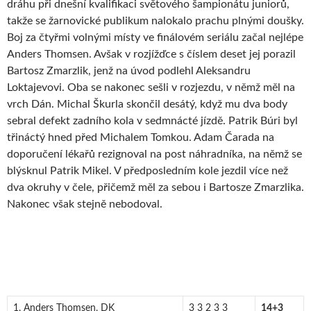
dráhu při dnešní kvalifikaci světového šampionátu juniorů,
takže se žarnovické publikum nalokalo prachu plnými doušky.
Boj za čtyřmi volnými místy ve finálovém seriálu začal nejlépe
Anders Thomsen. Avšak v rozjížďce s číslem deset jej porazil
Bartosz Zmarzlik, jenž na úvod podlehl Aleksandru
Loktajevovi. Oba se nakonec sešli v rozjezdu, v němž měl na
vrch Dán. Michal Škurla skončil desátý, když mu dva body
sebral defekt zadního kola v sedmnácté jízdě. Patrik Búri byl
třináctý hned před Michalem Tomkou. Adam Čarada na
doporučení lékařů rezignoval na post náhradníka, na němž se
blýsknul Patrik Mikel. V předposledním kole jezdil více než
dva okruhy v čele, přičemž měl za sebou i Bartosze Zmarzlika.
Nakonec však stejně nebodoval.
1. Anders Thomsen, DK
3 3 2 3 3
14+3