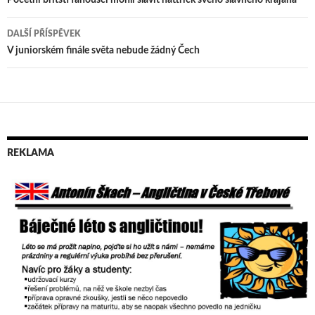
Navigace
pro
DALŠÍ PŘÍSPĚVEK
příspěvek
V juniorském finále světa nebude žádný Čech
REKLAMA