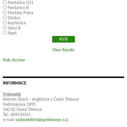
Pardubice U21
Pardubice B
Markéta Praha
Divišov
Kopřivnice
Slaný B
Plzeň
View Results
Polls Archive
INFORMACE
Vydavatel:
Antonín Škach - Angličtina v České Třebové
Habrmanova 1895
560 02 Česká Třebová
Tel.: 604534551
e-mail:
vydavatelstvi@speedwaya-z.cz