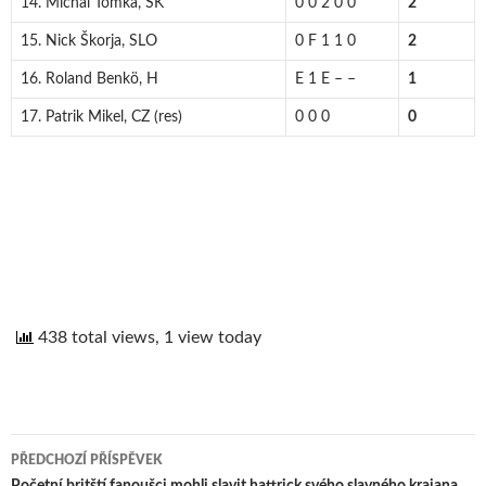
14. Michal Tomka, SK
0 0 2 0 0
2
15. Nick Škorja, SLO
0 F 1 1 0
2
16. Roland Benkö, H
E 1 E – –
1
17. Patrik Mikel, CZ (res)
0 0 0
0
438 total views, 1 view today
PŘEDCHOZÍ PŘÍSPĚVEK
Početní britští fanoušci mohli slavit hattrick svého slavného krajana