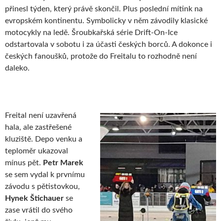
přinesl týden, který právě skončil. Plus poslední mítink na
evropském kontinentu. Symbolicky v něm závodily klasické
motocykly na ledě. Šroubkařská série Drift-On-Ice
odstartovala v sobotu i za účasti českých borců. A dokonce i
českých fanoušků, protože do Freitalu to rozhodně není
daleko.
Freital není uzavřená
hala, ale zastřešené
kluziště. Depo venku a
teploměr ukazoval
mínus pět.
Petr Marek
se sem vydal k prvnímu
závodu s pětistovkou,
Hynek Štichauer
se
zase vrátil do svého