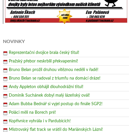
NOVINKY
Reprezentační dvojice brala český titul!
Pražský přebor neskrblil překvapeními!
Bruno Belan prožil druhou vítěznou neděli v řadě!
Bruno Belan se radoval z triumfu na domácí dráze!
Andy Appleton obhájil dlouhodrážní titul!
Dominik Suchánek dobyl malý lázeňský ovál!
Adam Bubba Bednář si vyjel postup do finále SGP2!
Poláci měli na Borech pré!
Kopřivnice vyhrála i v Pardubicích!
Mistrovský flat track se vrátil do Mariánských Lázní!