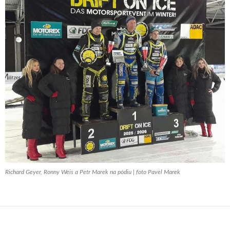
Richard Geyer, Ronny Weis a Petr Marek na pódiu | foto Pavel Marek