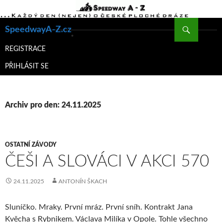
Hledat
SpeedwayA-Z.cz
PŘEJÍT
K
REGISTRACE
OBSAHU
PŘIHLÁSIT SE
WEBU
Archiv pro den: 24.11.2025
OSTATNÍ ZÁVODY
ČEŠI A SLOVÁCI V AKCI 570
24.11.2025
ANTONÍN ŠKACH
Sluníčko. Mraky. První mráz. První sníh. Kontrakt Jana
Kvěcha s Rybnikem. Václava Milíka v Opole. Tohle všechno