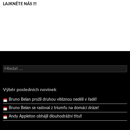
LAJKNĚTE NÁS !!!
Bruno Belan se radoval z triumfu na domácí dráze!
Andy Appleton obhájil dlouhodrážní titul!
Vyhledávání
Reprezentační dvojice brala český titul!
Pražský přebor neskrblil překvapeními!
Výběr posledních novinek
Bruno Belan prožil druhou vítěznou neděli v řadě!
Bruno Belan se radoval z triumfu na domácí dráze!
Andy Appleton obhájil dlouhodrážní titul!
Reprezentační dvojice brala český titul!