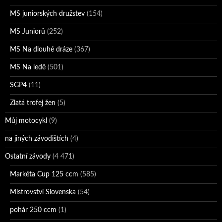
MS juniorských družstev
(154)
MS Juniorů
(252)
MS Na dlouhé dráze
(367)
MS Na ledě
(501)
SGP4
(11)
Zlatá trofej žen
(5)
Můj motocykl
(9)
na jiných závodištích
(4)
Ostatní závody
(4 471)
Markéta Cup 125 ccm
(585)
Mistrovství Slovenska
(54)
pohár 250 ccm
(1)