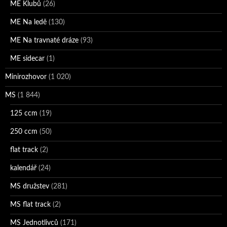
ME Klubů
(26)
ME Na ledě
(130)
ME Na travnaté dráze
(93)
ME sidecar
(1)
Minirozhovor
(1 020)
MS
(1 844)
125 ccm
(19)
250 ccm
(50)
flat track
(2)
kalendář
(24)
MS družstev
(281)
MS flat track
(2)
MS Jednotlivců
(171)