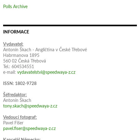
Polls Archive
INFORMACE
Vydavatel:
Antonín Škach - Angličtina v České Třebové
Habrmanova 1895
560 02 Česká Třebová
Tel.: 604534551
e-mail:
vydavatelstvi@speedwaya-z.cz
ISSN: 1802-9728
Šéfredaktor:
Antonín Škach
tony.skach@speedwaya-z.cz
Vedoucí fotograf:
Pavel Fišer
pavel.fiser@speedwaya-z.cz
Kancelář Německo: