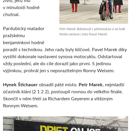
živlu, jenž mu
v minulosti hodně
chutnal.
Pardubický matador
Petr Marek debutoval s pětistovkou a na ledě
třetím místem | foto Pavel Marek
pražskému
benjamínkovi hodně
poradil s technikou. Jeho rady byly klíčové. Pavel Marek díky
vystihl dokonale nastavení synova motocyklu. Odstartoval
vždy poslední, ale do cíle dorazil jako první. S jedinou
výjimkou, prohrál jen s neporazitelným Ronny Weisem.
Hynek Štichauer
obsadil páté místo.
Petr Marek
, nejmladší
účastník klání (2 1 2 2), postoupil rovnou do velkého finále.
Skončil v něm třetí za Richardem Geyerem a vítězným
Ronnym Weisem.