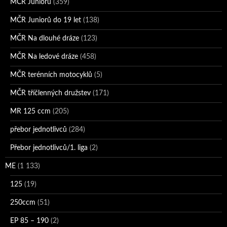
MČR Juniorů
(359)
MČR Juniorů do 19 let
(138)
MČR Na dlouhé dráze
(123)
MČR Na ledové dráze
(458)
MČR terénních motocyklů
(5)
MČR tříčlenných družstev
(171)
MR 125 ccm
(205)
přebor jednotlivců
(284)
Přebor jednotlivců/1. liga
(2)
ME
(1 133)
125
(19)
250ccm
(51)
EP 85 – 190
(2)