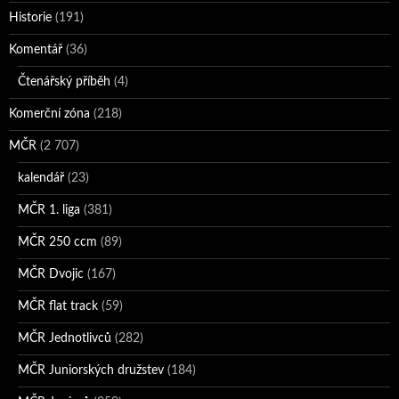
Historie
(191)
Komentář
(36)
Čtenářský příběh
(4)
Komerční zóna
(218)
MČR
(2 707)
kalendář
(23)
MČR 1. liga
(381)
MČR 250 ccm
(89)
MČR Dvojic
(167)
MČR flat track
(59)
MČR Jednotlivců
(282)
MČR Juniorských družstev
(184)