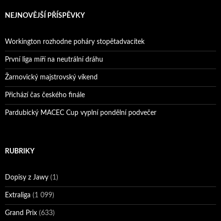
NEJNOVĚJŠÍ PŘÍSPĚVKY
Workington rozhodne poháry stopětadvacítek
První liga míří na neutrální dráhu
Žarnovický majstrovský víkend
Přichází čas českého finále
Pardubický MACEC Cup vyplní pondělní podvečer
RUBRIKY
Dopisy z Jawy
(1)
Extraliga
(1 099)
Grand Prix
(633)