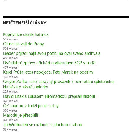
NEJČTENĚJŠÍ ČLÁNKY
Kopřivnice slavila hattrick
587 views
Cizinci se valí do Prahy
506 views
Leader přijíždí hájit svou pozici na ovál svého arcirivala
418 views
Dvě dobré zprávy přichází o víkendové SGP v Lodži
407 views
Karel Průša letos nepojede, Petr Marek na podzim
403 views
Gregor Zorko našel správný provázek k rozmotání spleteného
klubíčka pražské juniorky
378 views
David Lizák s Lukášem Hromádkou přepsali historii
378 views
Češi budou v Lodži po oba dny
376 views
Marodů je přespříliš
370 views
Tai Woffinden se rozloučil s plochou dráhou
367 views