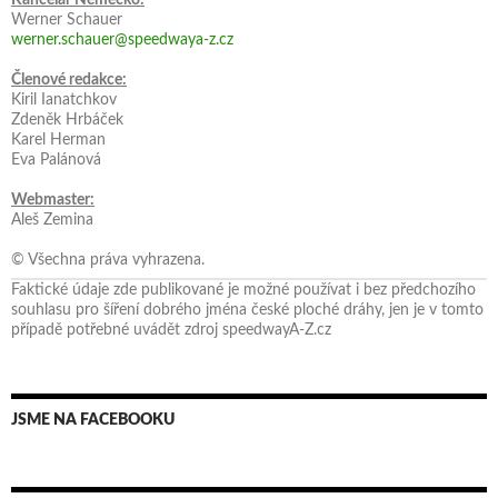
Werner Schauer
werner.schauer@speedwaya-z.cz
Členové redakce:
Kiril Ianatchkov
Zdeněk Hrbáček
Karel Herman
Eva Palánová
Webmaster:
Aleš Zemina
© Všechna práva vyhrazena.
Faktické údaje zde publikované je možné používat i bez předchozího
souhlasu pro šíření dobrého jména české ploché dráhy, jen je v tomto
případě potřebné uvádět zdroj speedwayA-Z.cz
JSME NA FACEBOOKU