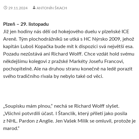
29.11.2024
ANTONÍN ŠKACH
Plzeň – 29. listopadu
Již jen hodiny nás dělí od hokejového duelu v plzeňské ICE
Areně. Tým plochodrážníků se utká s HC Nýrsko 2009, jehož
kapitán Luboš Kopačka bude mít k dispozici svá největší esa.
Pozadu nezůstává ani Richard Wolff. Chce vzdát hold svému
někdejšímu kolegovi z pražské Markéty Josefu Francovi,
pochopitelně. Ale na druhou stranu konečně na ledě porazit
svého tradičního rivala by nebylo také od věci.
„Soupisku mám plnou,“ nechá se Richard Wolff slyšet.
„Všichni potvrdili účast. I Štanclík, který přiletí jako posila
z NHL. Pardon z Anglie. Jen Vašek Milík se omluvil, protože je
marod.“