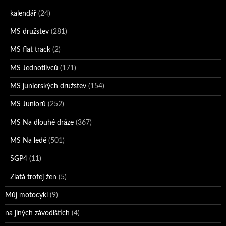
kalendář
(24)
MS družstev
(281)
MS flat track
(2)
MS Jednotlivců
(171)
MS juniorských družstev
(154)
MS Juniorů
(252)
MS Na dlouhé dráze
(367)
MS Na ledě
(501)
SGP4
(11)
Zlatá trofej žen
(5)
Můj motocykl
(9)
na jiných závodištích
(4)