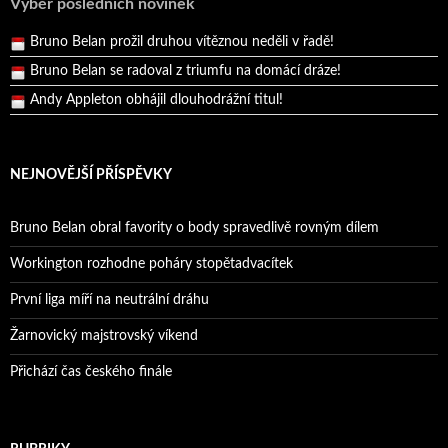
Výběr posledních novinek
Pražský přebor neskrblil překvapeními!
Bruno Belan prožil druhou vítěznou neděli v řadě!
Bruno Belan se radoval z triumfu na domácí dráze!
Andy Appleton obhájil dlouhodrážní titul!
Reprezentační dvojice brala český titul!
NEJNOVĚJŠÍ PŘÍSPĚVKY
Bruno Belan obral favority o body spravedlivě rovným dílem
Workington rozhodne poháry stopětadvacítek
První liga míří na neutrální dráhu
Žarnovický majstrovský víkend
Přichází čas českého finále