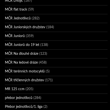
MČR Dvojic
(167)
MČR flat track
(59)
MČR Jednotlivců
(282)
MČR Juniorských družstev
(184)
MČR Juniorů
(359)
MČR Juniorů do 19 let
(138)
MČR Na dlouhé dráze
(123)
MČR Na ledové dráze
(458)
MČR terénních motocyklů
(5)
MČR tříčlenných družstev
(171)
MR 125 ccm
(205)
přebor jednotlivců
(284)
Přebor jednotlivců/1. liga
(2)