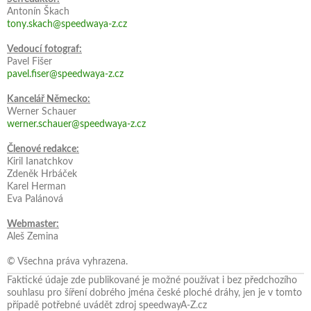
Antonín Škach
tony.skach@speedwaya-z.cz
Vedoucí fotograf:
Pavel Fišer
pavel.fiser@speedwaya-z.cz
Kancelář Německo:
Werner Schauer
werner.schauer@speedwaya-z.cz
Členové redakce:
Kiril Ianatchkov
Zdeněk Hrbáček
Karel Herman
Eva Palánová
Webmaster:
Aleš Zemina
© Všechna práva vyhrazena.
Faktické údaje zde publikované je možné používat i bez předchozího
souhlasu pro šíření dobrého jména české ploché dráhy, jen je v tomto
případě potřebné uvádět zdroj speedwayA-Z.cz