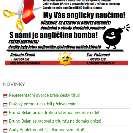
NOVINKY
Reprezentační dvojice brala český titul!
Pražský přebor neskrblil překvapeními!
Bruno Belan prožil druhou vítěznou neděli v řadě!
Bruno Belan se radoval z triumfu na domácí dráze!
Andy Appleton obhájil dlouhodrážní titul!