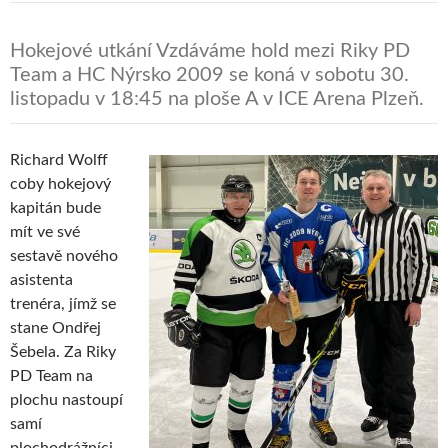
Hokejové utkání Vzdáváme hold mezi Riky PD
Team a HC Nýrsko 2009 se koná v sobotu 30.
listopadu v 18:45 na ploše A v ICE Arena Plzeň.
Richard Wolff
coby hokejový
kapitán bude
mít ve své
sestavě nového
asistenta
trenéra, jímž se
stane Ondřej
Šebela. Za Riky
PD Team na
plochu nastoupí
samí
plochodrážníci.