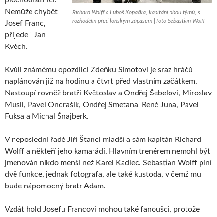
Nemůže chybět
Richard Wolff a Luboš Kopačka, kapitáni obou týmů, s
rozhodčím před loňským zápasem | foto Sebastian Wolff
Josef Franc,
přijede i Jan
Kvěch.
Kvůli známému opozdilci Zdeňku Simotovi je sraz hráčů
naplánován již na hodinu a čtvrt před vlastním začátkem.
Nastoupí rovněž bratři Květoslav a Ondřej Šebelovi, Miroslav
Musil, Pavel Ondrašík, Ondřej Smetana, René Juna, Pavel
Fuksa a Michal Šnajberk.
V neposlední řadě Jiří Štancl mladší a sám kapitán Richard
Wolff a někteří jeho kamarádi. Hlavním trenérem nemohl být
jmenován nikdo menší než Karel Kadlec. Sebastian Wolff plní
dvě funkce, jednak fotografa, ale také kustoda, v čemž mu
bude nápomocný bratr Adam.
Vzdát hold Josefu Francovi mohou také fanoušci, protože