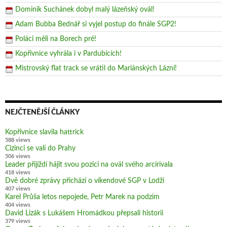
Dominik Suchánek dobyl malý lázeňský ovál!
Adam Bubba Bednář si vyjel postup do finále SGP2!
Poláci měli na Borech pré!
Kopřivnice vyhrála i v Pardubicích!
Mistrovský flat track se vrátil do Mariánských Lázní!
NEJČTENĚJŠÍ ČLÁNKY
Kopřivnice slavila hattrick
588 views
Cizinci se valí do Prahy
506 views
Leader přijíždí hájit svou pozici na ovál svého arcirivala
418 views
Dvě dobré zprávy přichází o víkendové SGP v Lodži
407 views
Karel Průša letos nepojede, Petr Marek na podzim
404 views
David Lizák s Lukášem Hromádkou přepsali historii
379 views