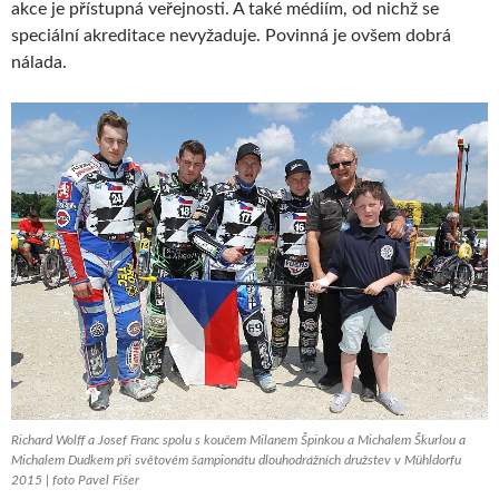
akce je přístupná veřejnosti. A také médiím, od nichž se
speciální akreditace nevyžaduje. Povinná je ovšem dobrá
nálada.
Richard Wolff a Josef Franc spolu s koučem Milanem Špinkou a Michalem Škurlou a
Michalem Dudkem při světovém šampionátu dlouhodrážních družstev v Mühldorfu
2015 | foto Pavel Fišer