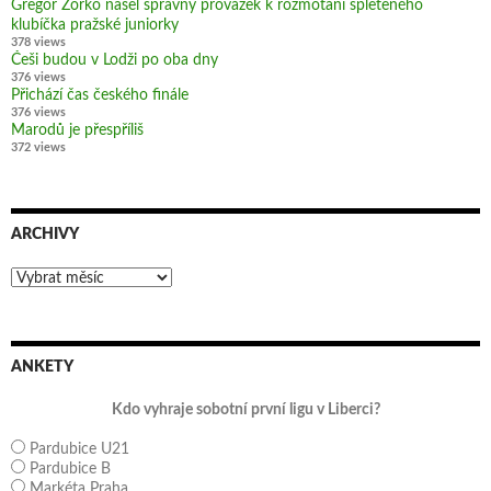
Gregor Zorko našel správný provázek k rozmotání spleteného
klubíčka pražské juniorky
378 views
Češi budou v Lodži po oba dny
376 views
Přichází čas českého finále
376 views
Marodů je přespříliš
372 views
ARCHIVY
Archivy
ANKETY
Kdo vyhraje sobotní první ligu v Liberci?
Pardubice U21
Pardubice B
Markéta Praha