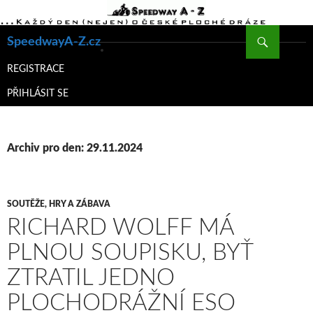
Hledat
SpeedwayA-Z.cz
PŘEJÍT
K
REGISTRACE
OBSAHU
PŘIHLÁSIT SE
WEBU
Archiv pro den: 29.11.2024
SOUTĚŽE, HRY A ZÁBAVA
RICHARD WOLFF MÁ
PLNOU SOUPISKU, BYŤ
ZTRATIL JEDNO
PLOCHODRÁŽNÍ ESO