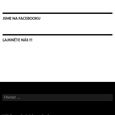
JSME NA FACEBOOKU
LAJKNĚTE NÁS !!!
Bruno Belan se radoval z triumfu na domácí dráze!
Vyhledávání
Andy Appleton obhájil dlouhodrážní titul!
Reprezentační dvojice brala český titul!