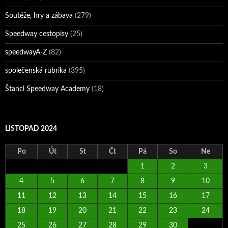
Soutěže, hry a zábava
(279)
Speedway cestopisy
(25)
speedwayA-Z
(82)
společenská rubrika
(395)
Štancl Speedway Academy
(18)
LISTOPAD 2024
Po
Út
St
Čt
Pá
So
Ne
1
2
3
4
5
6
7
8
9
10
11
12
13
14
15
16
17
18
19
20
21
22
23
24
25
26
27
28
29
30