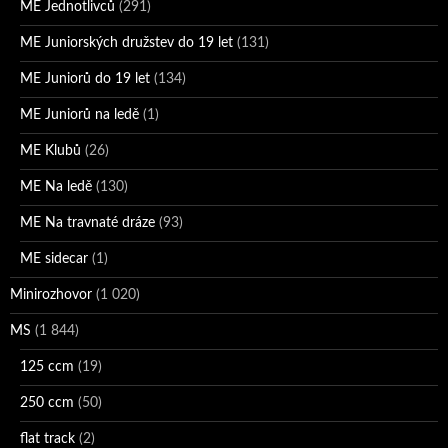
ME Jednotlivců
(291)
ME Juniorských družstev do 19 let
(131)
ME Juniorů do 19 let
(134)
ME Juniorů na ledě
(1)
ME Klubů
(26)
ME Na ledě
(130)
ME Na travnaté dráze
(93)
ME sidecar
(1)
Minirozhovor
(1 020)
MS
(1 844)
125 ccm
(19)
250 ccm
(50)
flat track
(2)