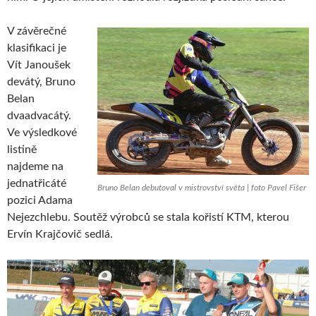
V závěrečné
klasifikaci je
Vít Janoušek
devátý, Bruno
Belan
dvaadvacátý.
Ve výsledkové
listině
najdeme na
jednatřicáté
Bruno Belan debutoval v mistrovství světa | foto Pavel Fišer
pozici Adama
Nejezchlebu. Soutěž výrobců se stala kořistí KTM, kterou
Ervín Krajčovič sedlá.