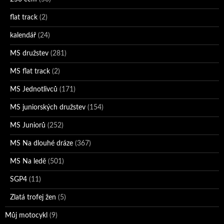
flat track
(2)
kalendář
(24)
MS družstev
(281)
MS flat track
(2)
MS Jednotlivců
(171)
MS juniorských družstev
(154)
MS Juniorů
(252)
MS Na dlouhé dráze
(367)
MS Na ledě
(501)
SGP4
(11)
Zlatá trofej žen
(5)
Můj motocykl
(9)