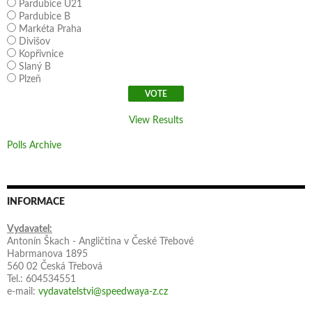
Pardubice U21
Pardubice B
Markéta Praha
Divišov
Kopřivnice
Slaný B
Plzeň
View Results
Polls Archive
INFORMACE
Vydavatel:
Antonín Škach - Angličtina v České Třebové
Habrmanova 1895
560 02 Česká Třebová
Tel.: 604534551
e-mail:
vydavatelstvi@speedwaya-z.cz