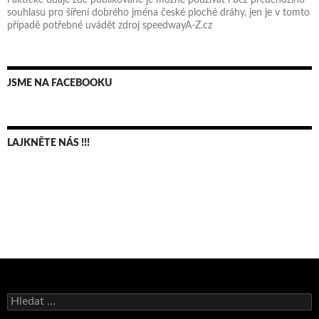
souhlasu pro šíření dobrého jména české ploché dráhy, jen je v tomto
případě potřebné uvádět zdroj speedwayA-Z.cz
JSME NA FACEBOOKU
LAJKNĚTE NÁS !!!
Bruno Belan se radoval z triumfu na domácí dráze!
Vyhledávání
Andy Appleton obhájil dlouhodrážní titul!