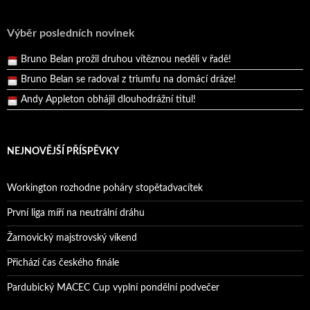
Reprezentační dvojice brala český titul!
Pražský přebor neskrblil překvapeními!
Výběr posledních novinek
Bruno Belan prožil druhou vítěznou neděli v řadě!
Bruno Belan se radoval z triumfu na domácí dráze!
Andy Appleton obhájil dlouhodrážní titul!
Reprezentační dvojice brala český titul!
NEJNOVĚJŠÍ PŘÍSPĚVKY
Workington rozhodne poháry stopětadvacítek
První liga míří na neutrální dráhu
Žarnovický majstrovský víkend
Přichází čas českého finále
Pardubický MACEC Cup vyplní pondělní podvečer