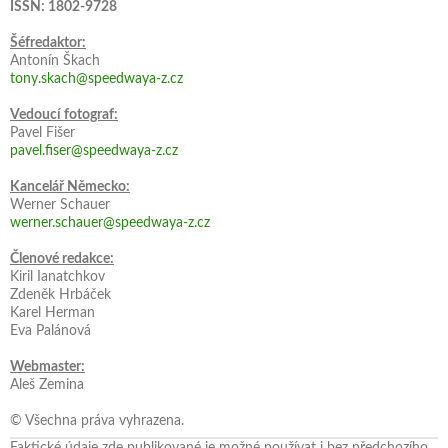
ISSN: 1802-9728
Šéfredaktor:
Antonín Škach
tony.skach@speedwaya-z.cz
Vedoucí fotograf:
Pavel Fišer
pavel.fiser@speedwaya-z.cz
Kancelář Německo:
Werner Schauer
werner.schauer@speedwaya-z.cz
Členové redakce:
Kiril Ianatchkov
Zdeněk Hrbáček
Karel Herman
Eva Palánová
Webmaster:
Aleš Zemina
© Všechna práva vyhrazena.
Faktické údaje zde publikované je možné používat i bez předchozího