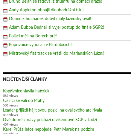
Bruno Belan se radoval z triumfu na domácí dráze!
Andy Appleton obhájil dlouhodrážní titul!
Dominik Suchánek dobyl malý lázeňský ovál!
Adam Bubba Bednář si vyjel postup do finále SGP2!
Poláci měli na Borech pré!
Kopřivnice vyhrála i v Pardubicích!
Mistrovský flat track se vrátil do Mariánských Lázní!
NEJČTENĚJŠÍ ČLÁNKY
Kopřivnice slavila hattrick
587 views
Cizinci se valí do Prahy
506 views
Leader přijíždí hájit svou pozici na ovál svého arcirivala
418 views
Dvě dobré zprávy přichází o víkendové SGP v Lodži
407 views
Karel Průša letos nepojede, Petr Marek na podzim