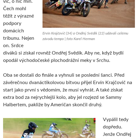
víc, o nic míň.
Čech mohl
těžit z výrazné
podpory
domácích
Ervín Krajčovič (34) a Ondřej Svědík (22) udávali celému
tribunu. Nejen
závodu tempo | foto Karel Herman
on. Srdce
diváků si získal rovněž Ondřej Svědík. Aby ne, když bydlí
opodál východočeské plochodrážní meky v Srchu.
Oba se dostali do finále a vyhnuli se poslední šanci. Před
závěrečnou dvanáctikolovou bitvou přijel Ervín Krajčovič na
start jako první s vědomím, že musí vyhrát. A také získat
extra bod za nejrychlejší kolo, aby jel rozjezd se Sammy
Halbertem, pakliže by Američan skončil druhý.
Vypálil tedy
dopředu.
Jenže Ondřej