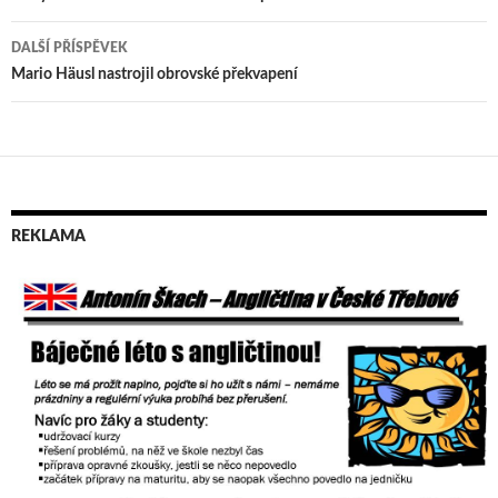
Navigace
pro
DALŠÍ PŘÍSPĚVEK
příspěvek
Mario Häusl nastrojil obrovské překvapení
REKLAMA