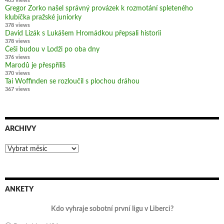
403 views
Gregor Zorko našel správný provázek k rozmotání spleteného
klubíčka pražské juniorky
378 views
David Lizák s Lukášem Hromádkou přepsali historii
378 views
Češi budou v Lodži po oba dny
376 views
Marodů je přespříliš
370 views
Tai Woffinden se rozloučil s plochou dráhou
367 views
ARCHIVY
Archivy
ANKETY
Kdo vyhraje sobotní první ligu v Liberci?