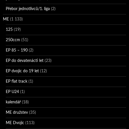
Přebor jednotlivců/1. liga
(2)
ME
(1 133)
125
(19)
250ccm
(51)
EP 85 – 190
(2)
EP do devatenácti let
(23)
EP dvojic do 19 let
(12)
EP flat track
(1)
EP U24
(1)
kalendář
(18)
ME družstev
(35)
ME Dvojic
(113)