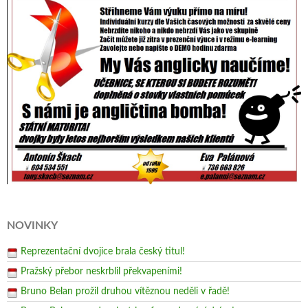
NOVINKY
Reprezentační dvojice brala český titul!
Pražský přebor neskrblil překvapeními!
Bruno Belan prožil druhou vítěznou neděli v řadě!