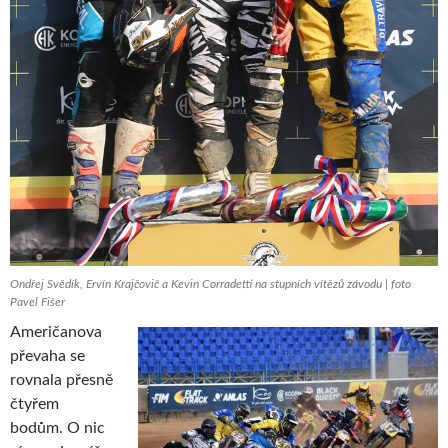
Ondřej Svědík, Ervín Krajčovič a Kevin Corradetti na stupních vítězů závodu | foto
Pavel Fišer
Američanova
převaha se
rovnala přesně
čtyřem
bodům. O nic