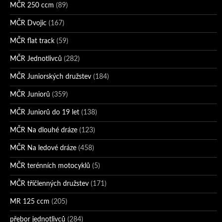
MČR 250 ccm
(89)
MČR Dvojic
(167)
MČR flat track
(59)
MČR Jednotlivců
(282)
MČR Juniorských družstev
(184)
MČR Juniorů
(359)
MČR Juniorů do 19 let
(138)
MČR Na dlouhé dráze
(123)
MČR Na ledové dráze
(458)
MČR terénních motocyklů
(5)
MČR tříčlenných družstev
(171)
MR 125 ccm
(205)
přebor jednotlivců
(284)