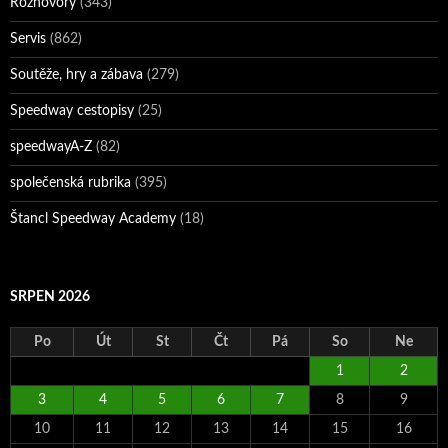
Rozhovory
(343)
Servis
(862)
Soutěže, hry a zábava
(279)
Speedway cestopisy
(25)
speedwayA-Z
(82)
společenská rubrika
(395)
Štancl Speedway Academy
(18)
SRPEN 2026
Po
Út
St
Čt
Pá
So
Ne
1
2
3
4
5
6
7
8
9
10
11
12
13
14
15
16