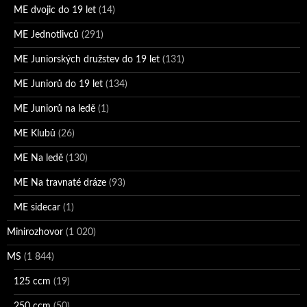
ME dvojic do 19 let
(14)
ME Jednotlivců
(291)
ME Juniorských družstev do 19 let
(131)
ME Juniorů do 19 let
(134)
ME Juniorů na ledě
(1)
ME Klubů
(26)
ME Na ledě
(130)
ME Na travnaté dráze
(93)
ME sidecar
(1)
Minirozhovor
(1 020)
MS
(1 844)
125 ccm
(19)
250 ccm
(50)