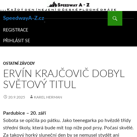
Hledat
SpeedwayA-Z.cz
PŘEJÍT
K
REGISTRACE
OBSAHU
PŘIHLÁSIT SE
WEBU
OSTATNÍ ZÁVODY
ERVÍN KRAJČOVIČ DOBYL
SVĚTOVÝ TITUL
20.9.2025
KAREL HERMAN
Pardubice – 20. září
Sobota se opičila po pátku. Jako teenegarka po hvězdě třídy
střední školy, která bude mít top níže pod prsy. Počasí skvělé.
Za takový horký sluneční den by se nemusel stydět ani