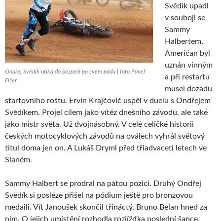
Svědík upadl
v souboji se
Sammy
Halbertem.
Američan byl
uznán vinným
Ondřej Svědík utíká do bezpečí po svém pádu | foto Pavel
a při restartu
Fišer
musel dozadu
startovního roštu. Ervín Krajčovič uspěl v duelu s Ondřejem
Svědíkem. Projel cílem jako vítěz dnešního závodu, ale také
jako mistr světa. Už dvojnásobný. V celé celičké historii
českých motocyklových závodů na oválech vyhrál světový
titul doma jen on. A Lukáš Dryml před třiadvaceti letech ve
Slaném.
Sammy Halbert se prodral na pátou pozici. Druhý Ondřej
Svědík si posléze přišel na pódium ještě pro bronzovou
medaili. Vít Janoušek skončil třináctý, Bruno Belan hned za
ním. O jejich umístění rozhodla rozjížďka poslední šance.