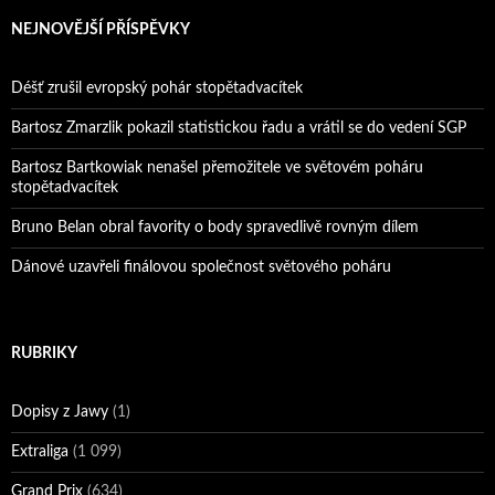
Reprezentační dvojice brala český titul!
NEJNOVĚJŠÍ PŘÍSPĚVKY
Déšť zrušil evropský pohár stopětadvacítek
Bartosz Zmarzlik pokazil statistickou řadu a vrátil se do vedení SGP
Bartosz Bartkowiak nenašel přemožitele ve světovém poháru
stopětadvacítek
Bruno Belan obral favority o body spravedlivě rovným dílem
Dánové uzavřeli finálovou společnost světového poháru
RUBRIKY
Dopisy z Jawy
(1)
Extraliga
(1 099)
Grand Prix
(634)