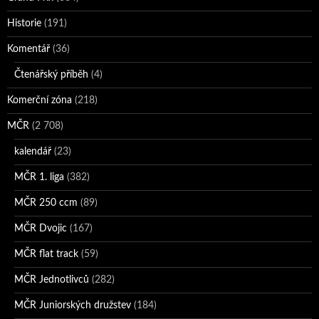
Historie
(191)
Komentář
(36)
Čtenářský příběh
(4)
Komerční zóna
(218)
MČR
(2 708)
kalendář
(23)
MČR 1. liga
(382)
MČR 250 ccm
(89)
MČR Dvojic
(167)
MČR flat track
(59)
MČR Jednotlivců
(282)
MČR Juniorských družstev
(184)