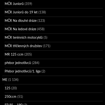
MČR Juniorů
(359)
MČR Juniorů do 19 let
(138)
MČR Na dlouhé dráze
(123)
MČR Na ledové dráze
(458)
MČR terénních motocyklů
(5)
MČR tříčlenných družstev
(171)
MR 125 ccm
(205)
přebor jednotlivců
(284)
Přebor jednotlivců/1. liga
(2)
ME
(1 134)
125
(20)
250ccm
(51)