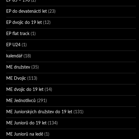
EP 85 – 190
(2)
EP do devatenácti let
(23)
EP dvojic do 19 let
(12)
EP flat track
(1)
EP U24
(1)
kalendář
(18)
ME družstev
(35)
ME Dvojic
(113)
ME dvojic do 19 let
(14)
ME Jednotlivců
(291)
ME Juniorských družstev do 19 let
(131)
ME Juniorů do 19 let
(134)
ME Juniorů na ledě
(1)