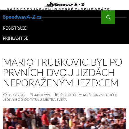
Hledat
SpeedwayA-Z.cz
PŘEJÍT
K
REGISTRACE
OBSAHU
PŘIHLÁSIT SE
WEBU
MARIO TRUBKOVIC BYL PO
PRVNÍCH DVOU JÍZDÁCH
NEPORAŽENÝM JEZDCEM
31.12.2019
448 × 299
PŘED 30 LETY: ALEŠE DRYMLA DĚLIL
JEDINÝ BOD OD TITULU MISTRA SVĚTA