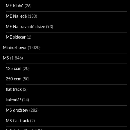
ME Klubů
(26)
ME Na ledě
(130)
ME Na travnaté dráze
(93)
ME sidecar
(1)
Minirozhovor
(1 020)
MS
(1 846)
125 ccm
(20)
250 ccm
(50)
flat track
(2)
kalendář
(24)
MS družstev
(282)
MS flat track
(2)