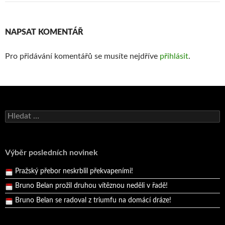
NAPSAT KOMENTÁŘ
Pro přidávání komentářů se musíte nejdříve
přihlásit
.
Vyhledávání
Bruno Belan se radoval z triumfu na domácí dráze!
Andy Appleton obhájil dlouhodrážní titul!
Výběr posledních novinek
Reprezentační dvojice brala český titul!
Pražský přebor neskrblil překvapeními!
Bruno Belan prožil druhou vítěznou neděli v řadě!
Bruno Belan se radoval z triumfu na domácí dráze!
Andy Appleton obhájil dlouhodrážní titul!