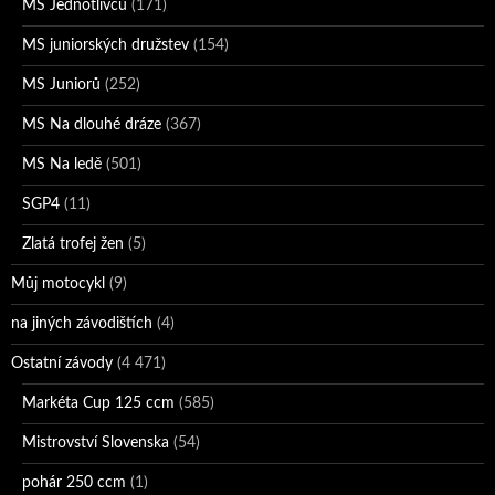
MS Jednotlivců
(171)
MS juniorských družstev
(154)
MS Juniorů
(252)
MS Na dlouhé dráze
(367)
MS Na ledě
(501)
SGP4
(11)
Zlatá trofej žen
(5)
Můj motocykl
(9)
na jiných závodištích
(4)
Ostatní závody
(4 471)
Markéta Cup 125 ccm
(585)
Mistrovství Slovenska
(54)
pohár 250 ccm
(1)