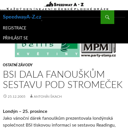
Hledat
SpeedwayA-Z.cz
PŘEJÍT
K
REGISTRACE
OBSAHU
PŘIHLÁSIT SE
WEBU
OSTATNÍ ZÁVODY
BSI DALA FANOUŠKŮM
SESTAVU POD STROMEČEK
25.12.2005
ANTONÍN ŠKACH
Londýn – 25. prosince
Jako vánoční dárek fanouškům prezentovala londýnská
společnost BSI tiskovou informaci se sestavou Readingu,