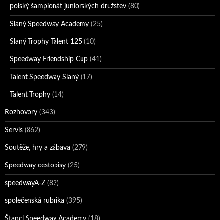
polský šampionát juniorských družstev
(80)
Slaný Speedway Academy
(25)
Slaný Trophy Talent 125
(10)
Speedway Friendship Cup
(41)
Talent Speedway Slaný
(17)
Talent Trophy
(14)
Rozhovory
(343)
Servis
(862)
Soutěže, hry a zábava
(279)
Speedway cestopisy
(25)
speedwayA-Z
(82)
společenská rubrika
(395)
Štancl Speedway Academy
(18)