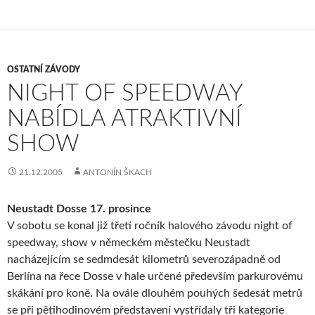
OSTATNÍ ZÁVODY
NIGHT OF SPEEDWAY
NABÍDLA ATRAKTIVNÍ
SHOW
21.12.2005
ANTONÍN ŠKACH
Neustadt Dosse 17. prosince
V sobotu se konal již třetí ročník halového závodu night of
speedway, show v německém městečku Neustadt
nacházejícím se sedmdesát kilometrů severozápadně od
Berlína na řece Dosse v hale určené především parkurovému
skákání pro koně. Na ovále dlouhém pouhých šedesát metrů
se při pětihodinovém představení vystřídaly tři kategorie