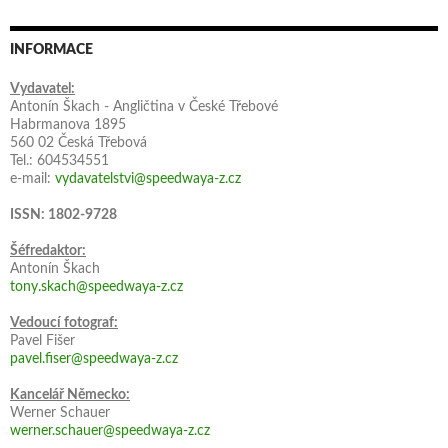
INFORMACE
Vydavatel:
Antonín Škach - Angličtina v České Třebové
Habrmanova 1895
560 02 Česká Třebová
Tel.: 604534551
e-mail:
vydavatelstvi@speedwaya-z.cz
ISSN: 1802-9728
Šéfredaktor:
Antonín Škach
tony.skach@speedwaya-z.cz
Vedoucí fotograf:
Pavel Fišer
pavel.fiser@speedwaya-z.cz
Kancelář Německo:
Werner Schauer
werner.schauer@speedwaya-z.cz