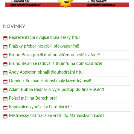
NOVINKY
Reprezentační dvojice brala český titul!
Pražský přebor neskrblil překvapeními!
Bruno Belan prožil druhou vítěznou neděli v řadě!
Bruno Belan se radoval z triumfu na domácí dráze!
Andy Appleton obhájil dlouhodrážní titul!
Dominik Suchánek dobyl malý lázeňský ovál!
Adam Bubba Bednář si vyjel postup do finále SGP2!
Poláci měli na Borech pré!
Kopřivnice vyhrála i v Pardubicích!
Mistrovský flat track se vrátil do Mariánských Lázní!