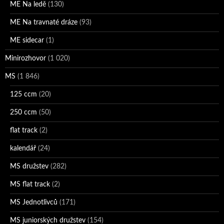
ME Na ledě
(130)
ME Na travnaté dráze
(93)
ME sidecar
(1)
Minirozhovor
(1 020)
MS
(1 846)
125 ccm
(20)
250 ccm
(50)
flat track
(2)
kalendář
(24)
MS družstev
(282)
MS flat track
(2)
MS Jednotlivců
(171)
MS juniorských družstev
(154)