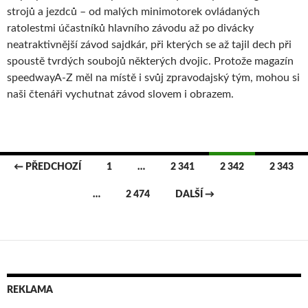
strojů a jezdců – od malých minimotorek ovládaných
ratolestmi účastníků hlavního závodu až po divácky
neatraktivnější závod sajdkár, při kterých se až tajil dech při
spoustě tvrdých soubojů některých dvojic. Protože magazín
speedwayA-Z měl na místě i svůj zpravodajský tým, mohou si
naši čtenáři vychutnat závod slovem i obrazem.
← PŘEDCHOZÍ
1
…
2 341
2 342
2 343
Navigace
…
2 474
DALŠÍ →
pro
příspěvky
REKLAMA