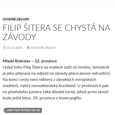
OSTATNÍ ZÁVODY
FILIP ŠITERA SE CHYSTÁ NA
ZÁVODY
22.12.2005
ANTONÍN ŠKACH
Mladá Boleslav – 22. prosince
I když toho Filip Šitera na oválech zažil už mnoho, tentokrát
je jeho příprava na odjezd na závody přece jenom netradiční.
Na konci cesty není některý z obvyklých evropských
stadiónů, nýbrž novozélandský Auckland. U protinožců pak
na plzeňského juniora čeká dlouhé turné, jehož první závod
bude ještě letos, 29. prosince v Invercargillu.
2006 FILIP ŠITERA NA NZ