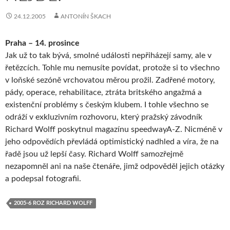
24.12.2005
ANTONÍN ŠKACH
Praha – 14. prosince
Jak už to tak bývá, smolné události nepřiházejí samy, ale v
řetězcích. Tohle mu nemusíte povídat, protože si to všechno
v loňské sezóně vrchovatou měrou prožil. Zadřené motory,
pády, operace, rehabilitace, ztráta britského angažmá a
existenční problémy s českým klubem. I tohle všechno se
odráží v exkluzivním rozhovoru, který pražský závodník
Richard Wolff poskytnul magazínu speedwayA-Z. Nicméně v
jeho odpovědích převládá optimistický nadhled a víra, že na
řadě jsou už lepší časy. Richard Wolff samozřejmě
nezapomněl ani na naše čtenáře, jimž odpověděl jejich otázky
a podepsal fotografii.
2005-6 ROZ RICHARD WOLFF