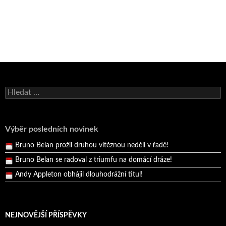
Bruno Belan se radoval z triumfu na domácí dráze!
Andy Appleton obhájil dlouhodrážní titul!
Vyhledávání
Reprezentační dvojice brala český titul!
Pražský přebor neskrblil překvapeními!
Výběr posledních novinek
Bruno Belan prožil druhou vítěznou neděli v řadě!
Bruno Belan se radoval z triumfu na domácí dráze!
Andy Appleton obhájil dlouhodrážní titul!
Reprezentační dvojice brala český titul!
NEJNOVĚJŠÍ PŘÍSPĚVKY