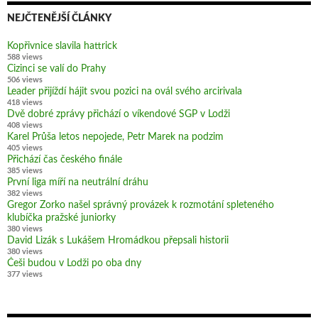
NEJČTENĚJŠÍ ČLÁNKY
Kopřivnice slavila hattrick
588 views
Cizinci se valí do Prahy
506 views
Leader přijíždí hájit svou pozici na ovál svého arcirivala
418 views
Dvě dobré zprávy přichází o víkendové SGP v Lodži
408 views
Karel Průša letos nepojede, Petr Marek na podzim
405 views
Přichází čas českého finále
385 views
První liga míří na neutrální dráhu
382 views
Gregor Zorko našel správný provázek k rozmotání spleteného
klubíčka pražské juniorky
380 views
David Lizák s Lukášem Hromádkou přepsali historii
380 views
Češi budou v Lodži po oba dny
377 views