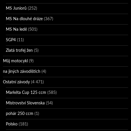
MS Juniorů
(252)
MS Na dlouhé dráze
(367)
MS Na ledě
(501)
SGP4
(11)
Zlatá trofej žen
(5)
Můj motocykl
(9)
na jiných závodištích
(4)
Ostatní závody
(4 471)
Markéta Cup 125 ccm
(585)
Mistrovství Slovenska
(54)
pohár 250 ccm
(1)
Polsko
(181)