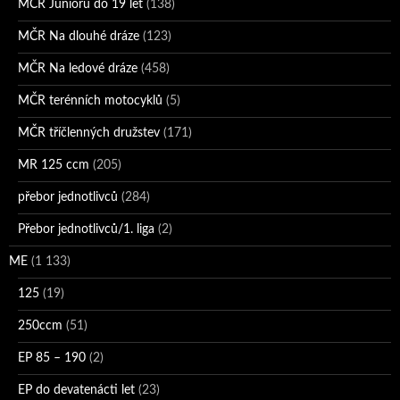
MČR Juniorů do 19 let
(138)
MČR Na dlouhé dráze
(123)
MČR Na ledové dráze
(458)
MČR terénních motocyklů
(5)
MČR tříčlenných družstev
(171)
MR 125 ccm
(205)
přebor jednotlivců
(284)
Přebor jednotlivců/1. liga
(2)
ME
(1 133)
125
(19)
250ccm
(51)
EP 85 – 190
(2)
EP do devatenácti let
(23)