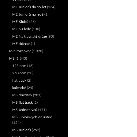
ME Juniorů do 19 let
(134)
ME Juniorů na ledě
(1)
ME Klubů
(26)
ME Na ledě
(130)
ME Na travnaté dráze
(93)
ME sidecar
(1)
Minirozhovor
(1 020)
MS
(1 843)
125 ccm
(18)
250 ccm
(50)
flat track
(2)
kalendář
(24)
MS družstev
(281)
MS flat track
(2)
MS Jednotlivců
(171)
MS juniorských družstev
(154)
MS Juniorů
(252)