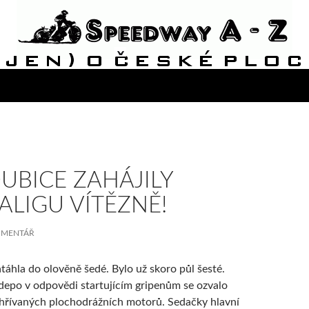
UBICE ZAHÁJILY
ALIGU VÍTĚZNĚ!
OMENTÁŘ
atáhla do olověně šedé. Bylo už skoro půl šesté.
depo v odpovědi startujícím gripenům se ozvalo
hřívaných plochodrážních motorů. Sedačky hlavní