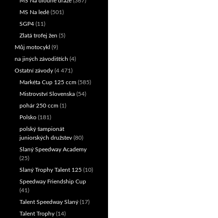
MS Na dlouhé dráze
(367)
MS Na ledě
(501)
SGP4
(11)
Zlatá trofej žen
(5)
Můj motocykl
(9)
na jiných závodištích
(4)
Ostatní závody
(4 471)
Markéta Cup 125 ccm
(585)
Mistrovství Slovenska
(54)
pohár 250 ccm
(1)
Polsko
(181)
polský šampionát
juniorských družstev
(80)
Slaný Speedway Academy
(25)
Slaný Trophy Talent 125
(10)
Speedway Friendship Cup
(41)
Talent Speedway Slaný
(17)
Talent Trophy
(14)