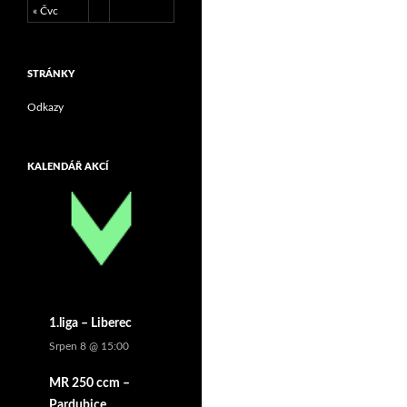
« Čvc
STRÁNKY
Odkazy
KALENDÁŘ AKCÍ
1.liga – Liberec
Srpen 8 @ 15:00
MR 250 ccm –
Pardubice