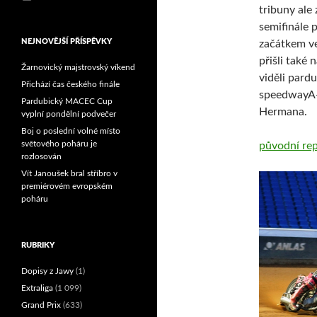
tribuny ale
Reprezentační dvojice
brala český titul!
semifinále 
NEJNOVĚJŠÍ PŘÍSPĚVKY
začátkem ve
přišli také 
Žarnovický majstrovský víkend
viděli pard
Přichází čas českého finále
speedwayA-Z
Pardubický MACEC Cup
Hermana.
vyplní pondělní podvečer
Boj o poslední volné místo
světového poháru je
původní rep
rozlosován
Vít Janoušek bral stříbro v
premiérovém evropském
poháru
RUBRIKY
Dopisy z Jawy
(1)
Extraliga
(1 099)
Grand Prix
(633)