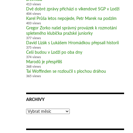
413 views
Dvě dobré zprávy přichází o víkendové SGP v Lodži
404 views
Karel Průša letos nepojede, Petr Marek na podzim
403 views
Gregor Zorko našel správný provázek k rozmotání
spleteného klubíčka pražské juniorky
377 views
David Lizák s Lukášem Hromádkou přepsali historii
375 views
Češi budou v Lodži po oba dny
374 views
Marodů je přespříliš
368 views
Tai Woffinden se rozloučil s plochou dráhou
365 views
ARCHIVY
Archivy