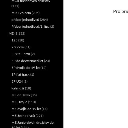
MČR tříčlenných družstev
(171)
Pro při
MR 125 ccm
(205)
přebor jednotlivců
(284)
Přebor jednotlivců/1. liga
(2)
ME
(1 132)
125
(18)
250ccm
(51)
EP 85 – 190
(2)
EP do devatenácti let
(23)
EP dvojic do 19 let
(12)
EP flat track
(1)
EP U24
(1)
kalendář
(18)
ME družstev
(35)
ME Dvojic
(113)
ME dvojic do 19 let
(14)
ME Jednotlivců
(291)
ME Juniorských družstev do
19 let
(131)