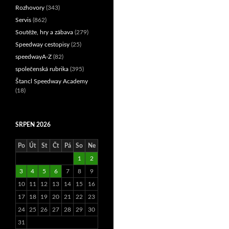
Rozhovory
(343)
Servis
(862)
Soutěže, hry a zábava
(279)
Speedway cestopisy
(25)
speedwayA-Z
(82)
společenská rubrika
(395)
Štancl Speedway Academy
(18)
SRPEN 2026
Po
Út
St
Čt
Pá
So
Ne
1
2
3
4
5
6
7
8
9
10
11
12
13
14
15
16
17
18
19
20
21
22
23
24
25
26
27
28
29
30
31