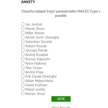
ANKETY
Označte nejlepší trojici pardubického MACEC Cupu v
pondělí:
Jan Jeníček
Marek Ziman
Milen Manev
Adrian Sorin Gheorghe
Sebastian Szostak
Robert Roszak
Jaroslav Petrák
Andrej Rozaljuk
Roman Kapustin
Anna Hajková
Alan Grupa
Andrei Popa
Erik Daniel Gheorghe
Adam Nejezchleba
David Hofman
Makar Levišin
Marián Jirout