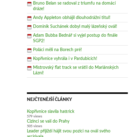
Bruno Belan se radoval z triumfu na domácí
dráze!
Andy Appleton obhájil dlouhodrážní titul!
Dominik Suchánek dobyl malý lázeňský ovál!
Adam Bubba Bednář si vyjel postup do finále
SGP2!
Poláci měli na Borech pré!
Kopřivnice vyhrála i v Pardubicích!
Mistrovský flat track se vrátil do Mariánských
Lázní!
NEJČTENĚJŠÍ ČLÁNKY
Kopřivnice slavila hattrick
579 views
Cizinci se valí do Prahy
505 views
Leader přijíždí hájit svou pozici na ovál svého
arcirivala