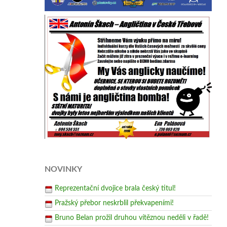
NOVINKY
Reprezentační dvojice brala český titul!
Pražský přebor neskrblil překvapeními!
Bruno Belan prožil druhou vítěznou neděli v řadě!