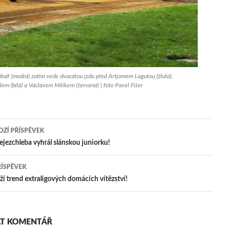
ář (modrá) zatím vede dvacátou jzdu před Artjomem Lagutou (žlutá),
m (bílá) a Václavem Milíkem (červená) | foto Pavel Fišer
ZÍ PŘÍSPĚVEK
igace
ezchleba vyhrál slánskou juniorku!
ŘÍSPĚVEK
pěvek
ží trend extraligových domácích vítězství!
T KOMENTÁŘ