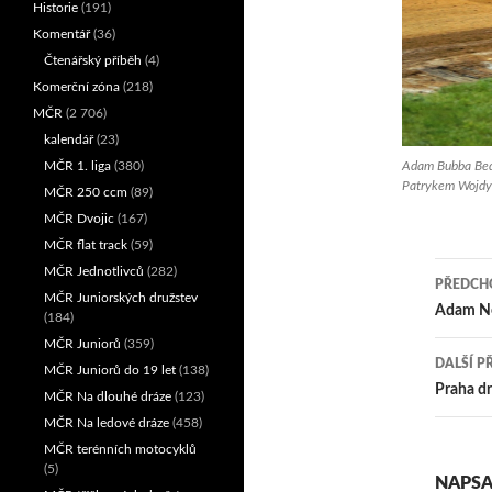
Historie
(191)
Komentář
(36)
Čtenářský příběh
(4)
Komerční zóna
(218)
MČR
(2 706)
kalendář
(23)
Adam Bubba Bedn
MČR 1. liga
(380)
Patrykem Wojdyle
MČR 250 ccm
(89)
MČR Dvojic
(167)
MČR flat track
(59)
MČR Jednotlivců
(282)
PŘEDCHO
MČR Juniorských družstev
Nav
Adam Nej
(184)
MČR Juniorů
(359)
pro
DALŠÍ P
MČR Juniorů do 19 let
(138)
přís
Praha dr
MČR Na dlouhé dráze
(123)
MČR Na ledové dráze
(458)
MČR terénních motocyklů
(5)
NAPSA