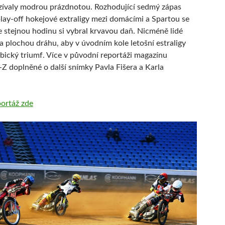
 zívaly modrou prázdnotou. Rozhodující sedmý zápas
play-off hokejové extraligy mezi domácími a Spartou se
 stejnou hodinu si vybral krvavou daň. Nicméně lidé
na plochou dráhu, aby v úvodním kole letošní estraligy
ubický triumf. Více v původní reportáži magazínu
 doplněné o další snímky Pavla Fišera a Karla
ortáž zde