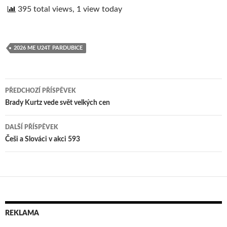
395 total views, 1 view today
2026 ME U24T PARDUBICE
PŘEDCHOZÍ PŘÍSPĚVEK
Navigace
Brady Kurtz vede svět velkých cen
pro
DALŠÍ PŘÍSPĚVEK
příspěvek
Češi a Slováci v akci 593
REKLAMA