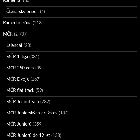
Komentář
(36)
Čtenářský příběh
(4)
Komerční zóna
(218)
MČR
(2 707)
kalendář
(23)
MČR 1. liga
(381)
MČR 250 ccm
(89)
MČR Dvojic
(167)
MČR flat track
(59)
MČR Jednotlivců
(282)
MČR Juniorských družstev
(184)
MČR Juniorů
(359)
MČR Juniorů do 19 let
(138)