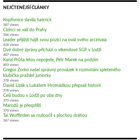
NEJČTENĚJŠÍ ČLÁNKY
Kopřivnice slavila hattrick
587 views
Cizinci se valí do Prahy
506 views
Leader přijíždí hájit svou pozici na ovál svého arcirivala
418 views
Dvě dobré zprávy přichází o víkendové SGP v Lodži
407 views
Karel Průša letos nepojede, Petr Marek na podzim
403 views
Gregor Zorko našel správný provázek k rozmotání spleteného
klubíčka pražské juniorky
378 views
David Lizák s Lukášem Hromádkou přepsali historii
378 views
Češi budou v Lodži po oba dny
375 views
Marodů je přespříliš
370 views
Tai Woffinden se rozloučil s plochou dráhou
367 views