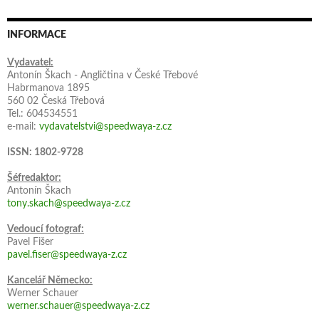
INFORMACE
Vydavatel:
Antonín Škach - Angličtina v České Třebové
Habrmanova 1895
560 02 Česká Třebová
Tel.: 604534551
e-mail:
vydavatelstvi@speedwaya-z.cz
ISSN: 1802-9728
Šéfredaktor:
Antonín Škach
tony.skach@speedwaya-z.cz
Vedoucí fotograf:
Pavel Fišer
pavel.fiser@speedwaya-z.cz
Kancelář Německo:
Werner Schauer
werner.schauer@speedwaya-z.cz