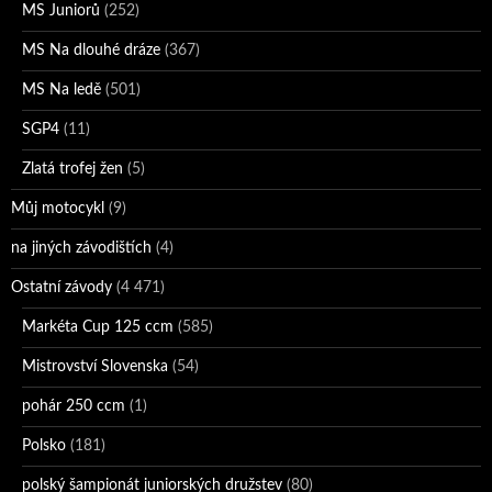
MS Juniorů
(252)
MS Na dlouhé dráze
(367)
MS Na ledě
(501)
SGP4
(11)
Zlatá trofej žen
(5)
Můj motocykl
(9)
na jiných závodištích
(4)
Ostatní závody
(4 471)
Markéta Cup 125 ccm
(585)
Mistrovství Slovenska
(54)
pohár 250 ccm
(1)
Polsko
(181)
polský šampionát juniorských družstev
(80)