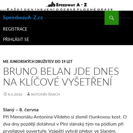
Hledat
SpeedwayA-Z.cz
PŘEJÍT
K
REGISTRACE
OBSAHU
PŘIHLÁSIT SE
WEBU
ME JUNIORSKÝCH DRUŽSTEV DO 19 LET
BRUNO BELAN JDE DNES
NA KLÍČOVÉ VYŠETŘENÍ
8.6.2026
ANTONÍN ŠKACH
Slaný – 8. června
Při Memoriálu Antonína Vildeho si zlomil člunkovou kost. O
dva dny později dotáhnul v Plni slánský tým na pódium při
prvoligové ouvertuře. Vzápětí vyhrál přebor ve Slaném,