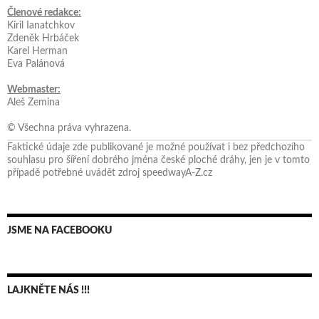
Členové redakce:
Kiril Ianatchkov
Zdeněk Hrbáček
Karel Herman
Eva Palánová
Webmaster:
Aleš Zemina
© Všechna práva vyhrazena.
Faktické údaje zde publikované je možné používat i bez předchozího
souhlasu pro šíření dobrého jména české ploché dráhy, jen je v tomto
případě potřebné uvádět zdroj speedwayA-Z.cz
JSME NA FACEBOOKU
LAJKNĚTE NÁS !!!