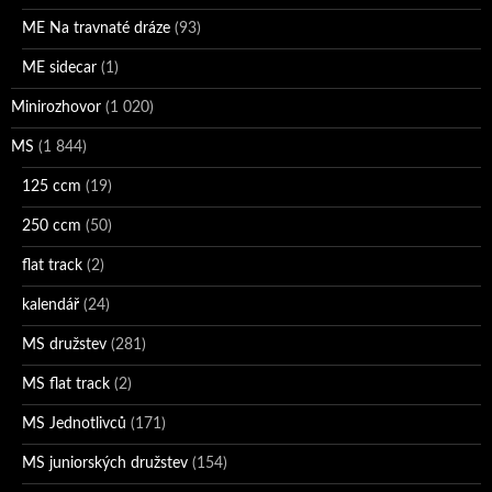
ME Na travnaté dráze
(93)
ME sidecar
(1)
Minirozhovor
(1 020)
MS
(1 844)
125 ccm
(19)
250 ccm
(50)
flat track
(2)
kalendář
(24)
MS družstev
(281)
MS flat track
(2)
MS Jednotlivců
(171)
MS juniorských družstev
(154)