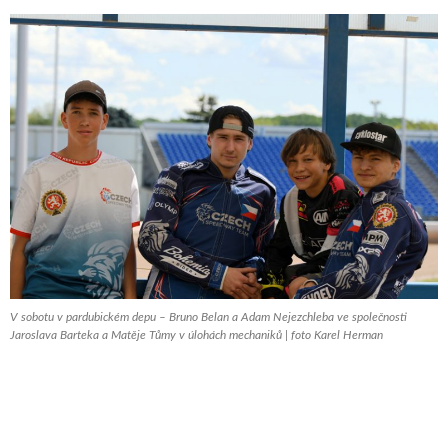
V sobotu v pardubickém depu – Bruno Belan a Adam Nejezchleba ve společnosti
Jaroslava Barteka a Matěje Tůmy v úlohách mechaniků | foto Karel Herman