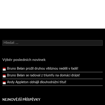
Bruno Belan se radoval z triumfu na domácí dráze!
Vyhledávání
Andy Appleton obhájil dlouhodrážní titul!
Reprezentační dvojice brala český titul!
Pražský přebor neskrblil překvapeními!
Výběr posledních novinek
Bruno Belan prožil druhou vítěznou neděli v řadě!
Bruno Belan se radoval z triumfu na domácí dráze!
Andy Appleton obhájil dlouhodrážní titul!
Reprezentační dvojice brala český titul!
NEJNOVĚJŠÍ PŘÍSPĚVKY