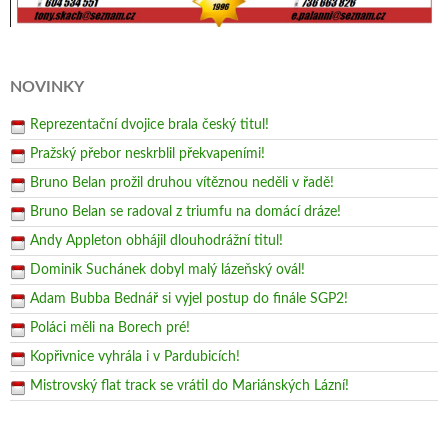
NOVINKY
Reprezentační dvojice brala český titul!
Pražský přebor neskrblil překvapeními!
Bruno Belan prožil druhou vítěznou neděli v řadě!
Bruno Belan se radoval z triumfu na domácí dráze!
Andy Appleton obhájil dlouhodrážní titul!
Dominik Suchánek dobyl malý lázeňský ovál!
Adam Bubba Bednář si vyjel postup do finále SGP2!
Poláci měli na Borech pré!
Kopřivnice vyhrála i v Pardubicích!
Mistrovský flat track se vrátil do Mariánských Lázní!