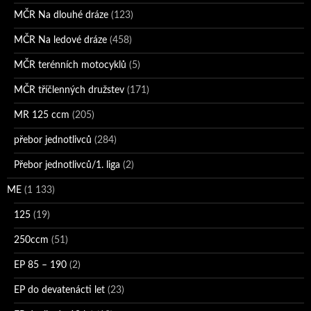
MČR Na dlouhé dráze
(123)
MČR Na ledové dráze
(458)
MČR terénních motocyklů
(5)
MČR tříčlenných družstev
(171)
MR 125 ccm
(205)
přebor jednotlivců
(284)
Přebor jednotlivců/1. liga
(2)
ME
(1 133)
125
(19)
250ccm
(51)
EP 85 – 190
(2)
EP do devatenácti let
(23)