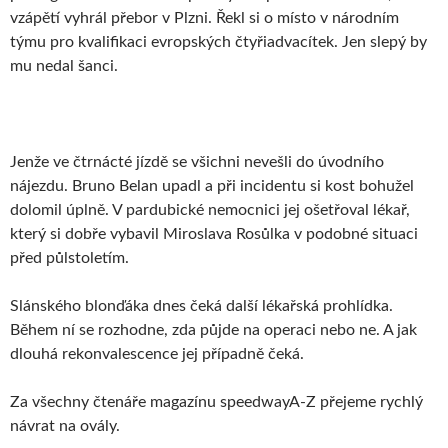
vzápětí vyhrál přebor v Plzni. Řekl si o místo v národním
týmu pro kvalifikaci evropských čtyřiadvacítek. Jen slepý by
mu nedal šanci.
Jenže ve čtrnácté jízdě se všichni nevešli do úvodního
nájezdu. Bruno Belan upadl a při incidentu si kost bohužel
dolomil úplně. V pardubické nemocnici jej ošetřoval lékař,
který si dobře vybavil Miroslava Rosůlka v podobné situaci
před půlstoletím.
Slánského blonďáka dnes čeká další lékařská prohlídka.
Během ní se rozhodne, zda půjde na operaci nebo ne. A jak
dlouhá rekonvalescence jej případně čeká.
Za všechny čtenáře magazínu speedwayA-Z přejeme rychlý
návrat na ovály.