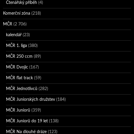
Čtenářský příběh
(4)
Komerční zóna
(218)
MČR
(2 706)
kalendář
(23)
MČR 1. liga
(380)
MČR 250 ccm
(89)
MČR Dvojic
(167)
MČR flat track
(59)
MČR Jednotlivců
(282)
MČR Juniorských družstev
(184)
MČR Juniorů
(359)
MČR Juniorů do 19 let
(138)
MČR Na dlouhé dráze
(123)