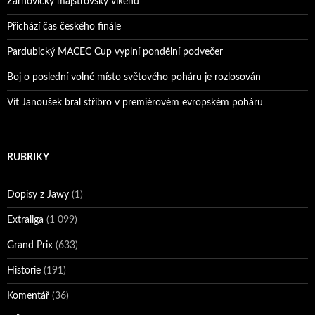
Žarnovický majstrovský víkend
Přichází čas českého finále
Pardubický MACEC Cup vyplní pondělní podvečer
Boj o poslední volné místo světového poháru je rozlosován
Vít Janoušek bral stříbro v premiérovém evropském poháru
RUBRIKY
Dopisy z Jawy
(1)
Extraliga
(1 099)
Grand Prix
(633)
Historie
(191)
Komentář
(36)