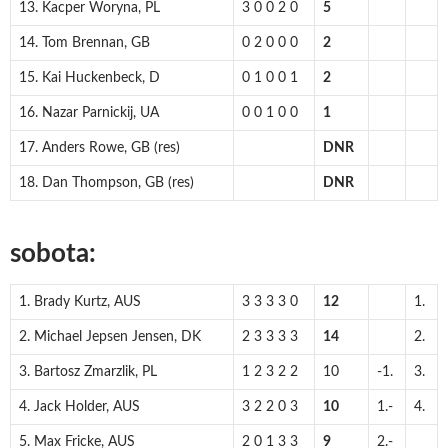
13. Kacper Woryna, PL
3 0 0 2 0
5
14. Tom Brennan, GB
0 2 0 0 0
2
15. Kai Huckenbeck, D
0 1 0 0 1
2
16. Nazar Parnickij, UA
0 0 1 0 0
1
17. Anders Rowe, GB (res)
DNR
18. Dan Thompson, GB (res)
DNR
sobota:
1. Brady Kurtz, AUS
3 3 3 3 0
12
1.
2. Michael Jepsen Jensen, DK
2 3 3 3 3
14
2.
3. Bartosz Zmarzlik, PL
1 2 3 2 2
10
-1.
3.
4. Jack Holder, AUS
3 2 2 0 3
10
1.-
4.
5. Max Fricke, AUS
2 0 1 3 3
9
2.-