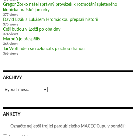
Gregor Zorko našel správný provázek k rozmotání spleteného
klubíčka pražské juniorky
377 views
David Lizák s Lukášem Hromádkou přepsali historii
375 views
Češi budou v Lodži po oba dny
374 views
Marodů je přespříliš
368 views
Tai Woffinden se rozloučil s plochou dráhou
366 views
ARCHIVY
Archivy
ANKETY
Označte nejlepší trojici pardubického MACEC Cupu v pondělí: