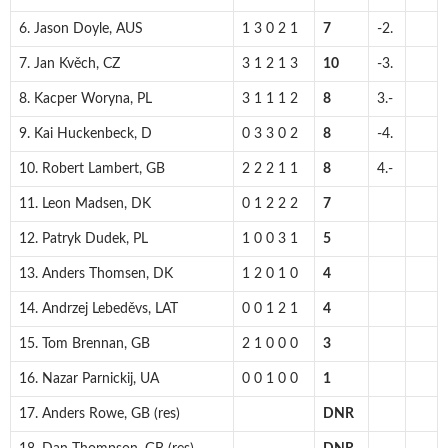
6. Jason Doyle, AUS
1 3 0 2 1
7
-2.
7. Jan Kvěch, CZ
3 1 2 1 3
10
-3.
8. Kacper Woryna, PL
3 1 1 1 2
8
3.-
9. Kai Huckenbeck, D
0 3 3 0 2
8
-4.
10. Robert Lambert, GB
2 2 2 1 1
8
4.-
11. Leon Madsen, DK
0 1 2 2 2
7
12. Patryk Dudek, PL
1 0 0 3 1
5
13. Anders Thomsen, DK
1 2 0 1 0
4
14. Andrzej Lebeděvs, LAT
0 0 1 2 1
4
15. Tom Brennan, GB
2 1 0 0 0
3
16. Nazar Parnickij, UA
0 0 1 0 0
1
17. Anders Rowe, GB (res)
DNR