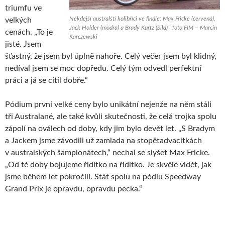
triumfu ve
Někdejší australští kolibříci ve finále: Max Fricke (červená),
velkých
Jack Holder (modrá) a Brady Kurtz (bílá) | foto FIM – Marcin
cenách. „To je
Karczewski
jisté. Jsem
šťastný, že jsem byl úplně nahoře. Celý večer jsem byl klidný,
nedíval jsem se moc dopředu. Celý tým odvedl perfektní
práci a já se cítil dobře.“
Pódium první velké ceny bylo unikátní nejenže na něm stáli
tři Australané, ale také kvůli skutečnosti, že celá trojka spolu
zápolí na oválech od doby, kdy jim bylo devět let. „S Bradym
a Jackem jsme závodili už zamlada na stopětadvacítkách
v australských šampionátech,“ nechal se slyšet Max Fricke.
„Od té doby bojujeme řidítko na řidítko. Je skvělé vidět, jak
jsme během let pokročili. Stát spolu na pódiu Speedway
Grand Prix je opravdu, opravdu pecka.“