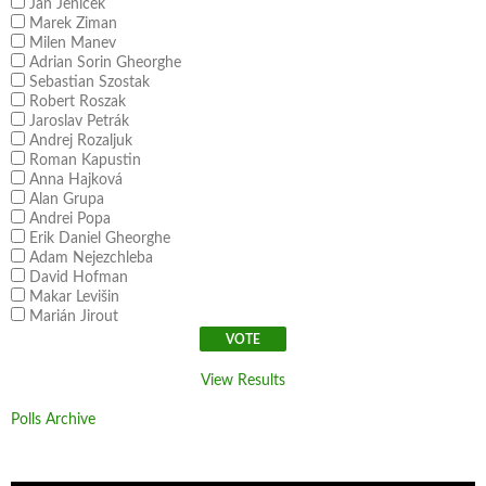
Jan Jeníček
Marek Ziman
Milen Manev
Adrian Sorin Gheorghe
Sebastian Szostak
Robert Roszak
Jaroslav Petrák
Andrej Rozaljuk
Roman Kapustin
Anna Hajková
Alan Grupa
Andrei Popa
Erik Daniel Gheorghe
Adam Nejezchleba
David Hofman
Makar Levišin
Marián Jirout
View Results
Polls Archive