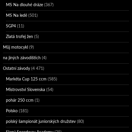
MS Na dlouhé dráze
(367)
MS Na ledě
(501)
SGP4
(11)
Zlatá trofej žen
(5)
Můj motocykl
(9)
na jiných závodištích
(4)
Ostatní závody
(4 471)
Markéta Cup 125 ccm
(585)
Mistrovství Slovenska
(54)
pohár 250 ccm
(1)
Polsko
(181)
polský šampionát juniorských družstev
(80)