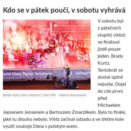
Kdo se v pátek poučí, v sobotu vyhrává
V sobotu byl
z pátečních
stupňů vítězů
ve finálové
jízdě pouze
jeden. Brady
Kurtz.
Tentokrát se
dostal úplně
nejvýše. Dojel
do cíle první
Brady Kurtz slaví vítězství | foto FIM – Marcin Karczewski
před
Michaelem
Jepsenem Jensenem a Bartoszem Zmarzlikem. Bylo to finále,
jaké tu dlouho nebylo. Vítěz začínal odzadu a ve třetím kole
využil souboje Dána s polským esem.