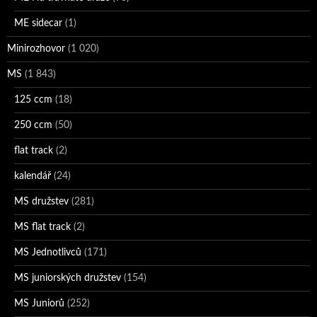
ME sidecar
(1)
Minirozhovor
(1 020)
MS
(1 843)
125 ccm
(18)
250 ccm
(50)
flat track
(2)
kalendář
(24)
MS družstev
(281)
MS flat track
(2)
MS Jednotlivců
(171)
MS juniorských družstev
(154)
MS Juniorů
(252)