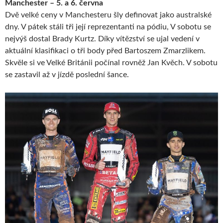
Manchester – 5. a 6. června
Dvě velké ceny v Manchesteru šly definovat jako australské
dny. V pátek stáli tři její reprezentanti na pódiu, V sobotu se
nejvýš dostal Brady Kurtz. Díky vítězství se ujal vedení v
aktuální klasifikaci o tři body před Bartoszem Zmarzlikem.
Skvěle si ve Velké Británii počínal rovněž Jan Kvěch. V sobotu
se zastavil až v jízdě poslední šance.