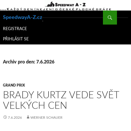
Hledat
SpeedwayA-Z.cz
PŘEJÍT
K
REGISTRACE
OBSAHU
PŘIHLÁSIT SE
WEBU
Archiv pro den: 7.6.2026
GRAND PRIX
BRADY KURTZ VEDE SVĚT
VELKÝCH CEN
7.6.2026
WERNER SCHAUER