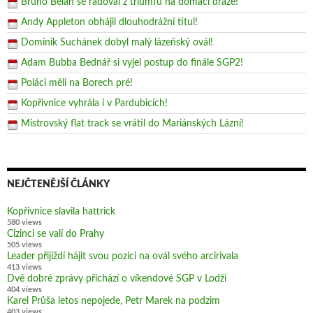
Bruno Belan se radoval z triumfu na domácí dráze!
Andy Appleton obhájil dlouhodrážní titul!
Dominik Suchánek dobyl malý lázeňský ovál!
Adam Bubba Bednář si vyjel postup do finále SGP2!
Poláci měli na Borech pré!
Kopřivnice vyhrála i v Pardubicích!
Mistrovský flat track se vrátil do Mariánských Lázní!
NEJČTENĚJŠÍ ČLÁNKY
Kopřivnice slavila hattrick
580 views
Cizinci se valí do Prahy
505 views
Leader přijíždí hájit svou pozici na ovál svého arcirivala
413 views
Dvě dobré zprávy přichází o víkendové SGP v Lodži
404 views
Karel Průša letos nepojede, Petr Marek na podzim
403 views