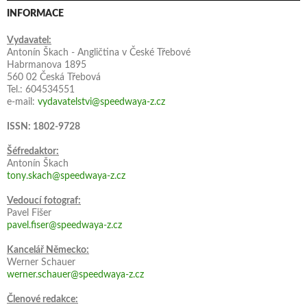
INFORMACE
Vydavatel:
Antonín Škach - Angličtina v České Třebové
Habrmanova 1895
560 02 Česká Třebová
Tel.: 604534551
e-mail:
vydavatelstvi@speedwaya-z.cz
ISSN: 1802-9728
Šéfredaktor:
Antonín Škach
tony.skach@speedwaya-z.cz
Vedoucí fotograf:
Pavel Fišer
pavel.fiser@speedwaya-z.cz
Kancelář Německo:
Werner Schauer
werner.schauer@speedwaya-z.cz
Členové redakce: