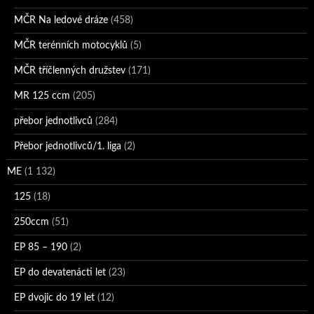
MČR Na ledové dráze
(458)
MČR terénních motocyklů
(5)
MČR tříčlenných družstev
(171)
MR 125 ccm
(205)
přebor jednotlivců
(284)
Přebor jednotlivců/1. liga
(2)
ME
(1 132)
125
(18)
250ccm
(51)
EP 85 – 190
(2)
EP do devatenácti let
(23)
EP dvojic do 19 let
(12)