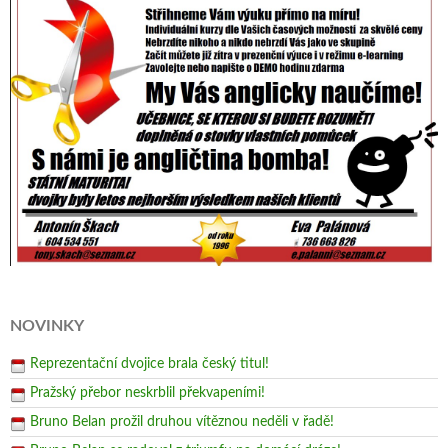
NOVINKY
Reprezentační dvojice brala český titul!
Pražský přebor neskrblil překvapeními!
Bruno Belan prožil druhou vítěznou neděli v řadě!