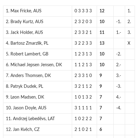
1. Max Fricke, AUS
0 3 3 3 3
12
1.
2. Brady Kurtz, AUS
2 3 2 0 3
10
-1.
2.
3. Jack Holder, AUS
2 3 3 2 1
11
1.-
3.
4. Bartosz Zmarzlik, PL
3 2 2 3 3
13
X
5. Robert Lambert, GB
1 2 3 1 3
10
-2.
6. Michael Jepsen Jensen, DK
1 1 2 1 3
10
2.-
7. Anders Thomsen, DK
2 3 3 1 0
9
3.-
8. Patryk Dudek, PL
3 2 1 1 2
9
-3.
9. Leon Madsen, DK
1 0 1 3 2
7
4.-
10. Jason Doyle, AUS
3 1 1 1 1
7
-4.
11. Andrzej Lebeděvs, LAT
1 0 2 2 2
7
12. Jan Kvěch, CZ
2 1 0 2 1
6