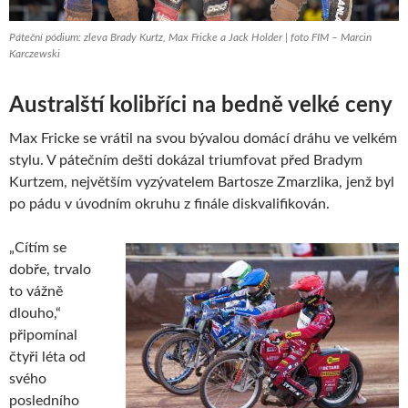
Páteční pódium: zleva Brady Kurtz, Max Fricke a Jack Holder | foto FIM – Marcin
Karczewski
Australští kolibříci na bedně velké ceny
Max Fricke se vrátil na svou bývalou domácí dráhu ve velkém
stylu. V pátečním dešti dokázal triumfovat před Bradym
Kurtzem, největším vyzývatelem Bartosze Zmarzlika, jenž byl
po pádu v úvodním okruhu z finále diskvalifikován.
„Cítím se
dobře, trvalo
to vážně
dlouho,“
připomínal
čtyři léta od
svého
posledního