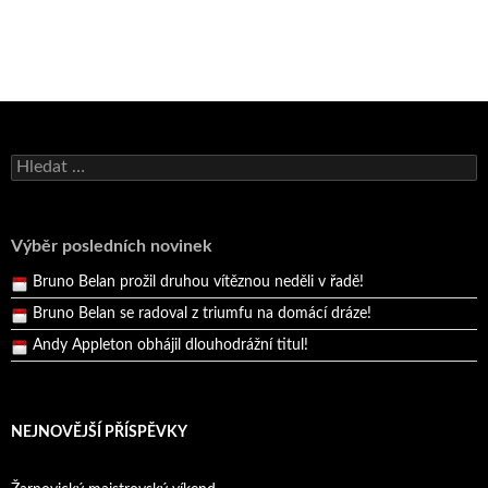
Bruno Belan se radoval z triumfu na domácí dráze!
Andy Appleton obhájil dlouhodrážní titul!
Vyhledávání
Reprezentační dvojice brala český titul!
Pražský přebor neskrblil překvapeními!
Výběr posledních novinek
Bruno Belan prožil druhou vítěznou neděli v řadě!
Bruno Belan se radoval z triumfu na domácí dráze!
Andy Appleton obhájil dlouhodrážní titul!
Reprezentační dvojice brala český titul!
NEJNOVĚJŠÍ PŘÍSPĚVKY