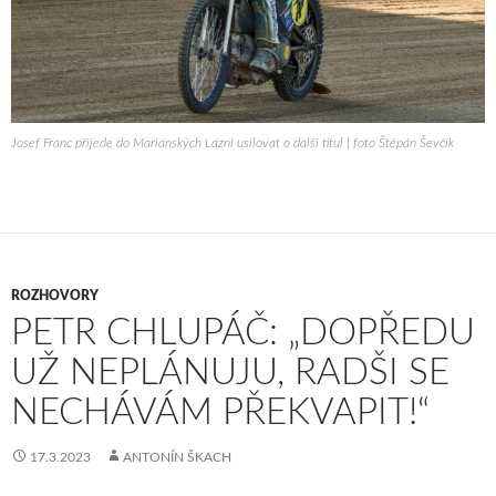
Josef Franc přijede do Mariánských Lázní usilovat o další titul | foto Štěpán Ševčík
ROZHOVORY
PETR CHLUPÁČ: „DOPŘEDU
UŽ NEPLÁNUJU, RADŠI SE
NECHÁVÁM PŘEKVAPIT!“
17.3.2023
ANTONÍN ŠKACH