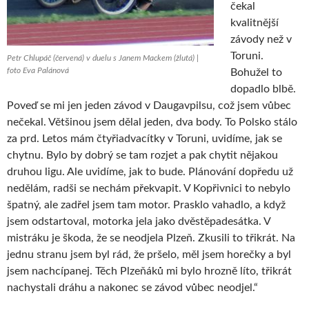
čekal
kvalitnější
závody než v
Toruni.
Petr Chlupáč (červená) v duelu s Janem Mackem (žlutá) |
foto Eva Palánová
Bohužel to
dopadlo blbě.
Poveď se mi jen jeden závod v Daugavpilsu, což jsem vůbec
nečekal. Většinou jsem dělal jeden, dva body. To Polsko stálo
za prd. Letos mám čtyřiadvacítky v Toruni, uvidíme, jak se
chytnu. Bylo by dobrý se tam rozjet a pak chytit nějakou
druhou ligu. Ale uvidíme, jak to bude. Plánování dopředu už
nedělám, radši se nechám překvapit. V Kopřivnici to nebylo
špatný, ale zadřel jsem tam motor. Prasklo vahadlo, a když
jsem odstartoval, motorka jela jako dvěstěpadesátka. V
mistráku je škoda, že se neodjela Plzeň. Zkusili to třikrát. Na
jednu stranu jsem byl rád, že pršelo, měl jsem horečky a byl
jsem nachcípanej. Těch Plzeňáků mi bylo hrozně líto, třikrát
nachystali dráhu a nakonec se závod vůbec neodjel.“