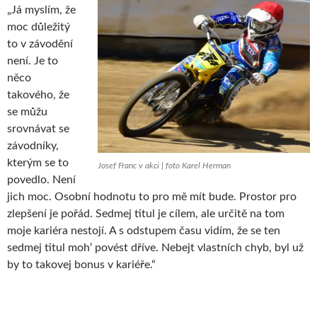
„Já myslím, že
moc důležitý
to v závodění
není. Je to
něco
takového, že
se můžu
srovnávat se
závodníky,
kterým se to
Josef Franc v akci | foto Karel Herman
povedlo. Není
jich moc. Osobní hodnotu to pro mě mít bude. Prostor pro
zlepšení je pořád. Sedmej titul je cílem, ale určitě na tom
moje kariéra nestojí. A s odstupem času vidím, že se ten
sedmej titul moh‘ povést dříve. Nebejt vlastních chyb, byl už
by to takovej bonus v kariéře.“