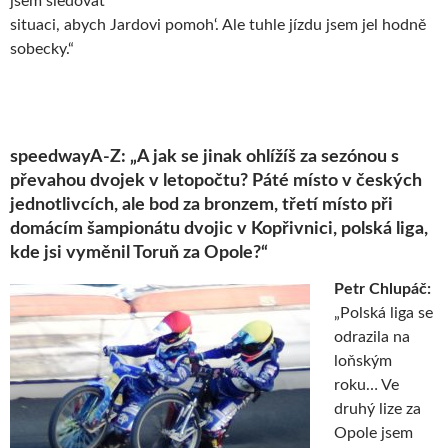
jsem sledovat
situaci, abych Jardovi pomoh‘. Ale tuhle jízdu jsem jel hodně
sobecky.“
speedwayA-Z: „A jak se jinak ohlížíš za sezónou s
převahou dvojek v letopočtu? Páté místo v českých
jednotlivcích, ale bod za bronzem, třetí místo při
domácím šampionátu dvojic v Kopřivnici, polská liga,
kde jsi vyměnil Toruň za Opole?“
Petr Chlupáč:
„Polská liga se
odrazila na
loňským
roku… Ve
druhý lize za
Opole jsem