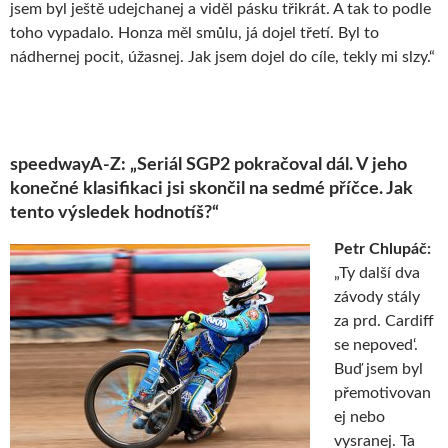
jsem byl ještě udejchanej a viděl pásku třikrát. A tak to podle
toho vypadalo. Honza měl smůlu, já dojel třetí. Byl to
nádhernej pocit, úžasnej. Jak jsem dojel do cíle, tekly mi slzy.“
speedwayA-Z: „Seriál SGP2 pokračoval dál. V jeho
konečné klasifikaci jsi skončil na sedmé příčce. Jak
tento výsledek hodnotíš?“
Petr Chlupáč:
„Ty další dva
závody stály
za prd. Cardiff
se nepoved‘.
Buď jsem byl
přemotivovan
ej nebo
vysranej. Ta