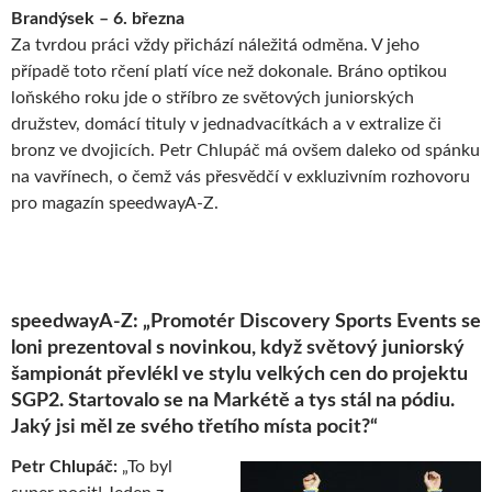
Brandýsek – 6. března
Za tvrdou práci vždy přichází náležitá odměna. V jeho
případě toto rčení platí více než dokonale. Bráno optikou
loňského roku jde o stříbro ze světových juniorských
družstev, domácí tituly v jednadvacítkách a v extralize či
bronz ve dvojicích. Petr Chlupáč má ovšem daleko od spánku
na vavřínech, o čemž vás přesvědčí v exkluzivním rozhovoru
pro magazín speedwayA-Z.
speedwayA-Z: „Promotér Discovery Sports Events se
loni prezentoval s novinkou, když světový juniorský
šampionát převlékl ve stylu velkých cen do projektu
SGP2. Startovalo se na Markétě a tys stál na pódiu.
Jaký jsi měl ze svého třetího místa pocit?“
Petr Chlupáč:
„To byl