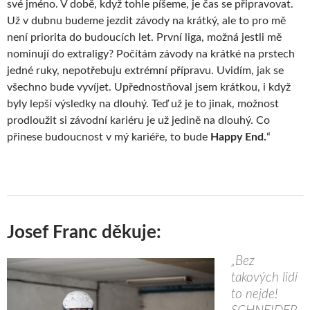
své jméno. V době, když tohle píšeme, je čas se připravovat.
Už v dubnu budeme jezdit závody na krátký, ale to pro mě
není priorita do budoucích let. První liga, možná jestli mě
nominují do extraligy? Počítám závody na krátké na prstech
jedné ruky, nepotřebuju extrémní přípravu. Uvidím, jak se
všechno bude vyvíjet. Upřednostňoval jsem krátkou, i když
byly lepší výsledky na dlouhý. Teď už je to jinak, možnost
prodloužit si závodní kariéru je už jedině na dlouhý. Co
přinese budoucnost v mý kariéře, to bude
Happy End.
“
Josef Franc děkuje:
„Bez
takových lidí
to nejde!