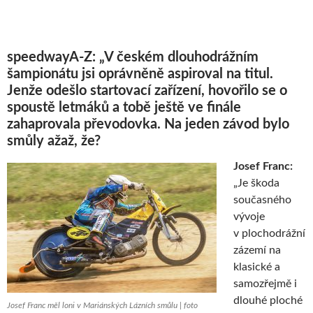
speedwayA-Z: „V českém dlouhodrážním
šampionátu jsi oprávněně aspiroval na titul.
Jenže odešlo startovací zařízení, hovořilo se o
spoustě letmáků a tobě ještě ve finále
zahaprovala převodovka. Na jeden závod bylo
smůly ažaž, že?
Josef Franc:
„Je škoda
současného
vývoje
v plochodrážní
zázemí na
klasické a
samozřejmě i
dlouhé ploché
Josef Franc měl loni v Mariánských Lázních smůlu | foto