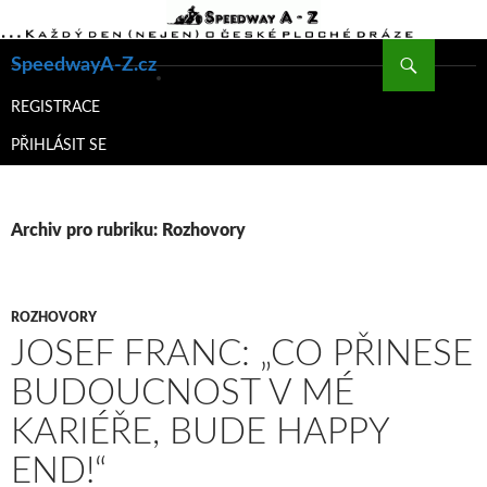
Hledat
SpeedwayA-Z.cz
PŘEJÍT
K
REGISTRACE
OBSAHU
PŘIHLÁSIT SE
WEBU
Archiv pro rubriku: Rozhovory
ROZHOVORY
JOSEF FRANC: „CO PŘINESE
BUDOUCNOST V MÉ
KARIÉŘE, BUDE HAPPY
END!“