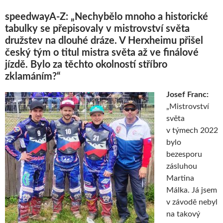
speedwayA-Z: „Nechybělo mnoho a historické
tabulky se přepisovaly v mistrovství světa
družstev na dlouhé dráze. V Herxheimu přišel
český tým o titul mistra světa až ve finálové
jízdě. Bylo za těchto okolností stříbro
zklamáním?“
Josef Franc:
„Mistrovství
světa
v týmech 2022
bylo
bezesporu
zásluhou
Martina
Málka. Já jsem
v závodě nebyl
na takový