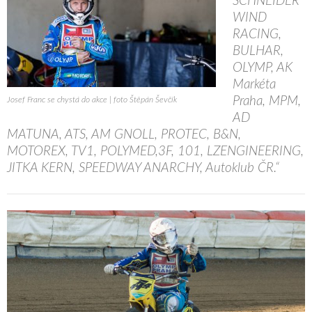
SCHNEIDER
WIND
RACING,
BULHAR,
OLYMP, AK
Markéta
Praha, MPM,
Josef Franc se chystá do akce | foto Štěpán Ševčík
AD
MATUNA, ATS, AM GNOLL, PROTEC, B&N,
MOTOREX, TV1, POLYMED,3F, 101, LZENGINEERING,
JITKA KERN, SPEEDWAY ANARCHY, Autoklub ČR.“