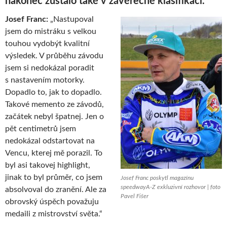
nakonec zůstalo také v závěrečné klasifikaci.“
Josef Franc:
„Nastupoval
jsem do mistráku s velkou
touhou vydobýt kvalitní
výsledek. V průběhu závodu
jsem si nedokázal poradit
s nastavením motorky.
Dopadlo to, jak to dopadlo.
Takové memento ze závodů,
začátek nebyl špatnej. Jen o
pět centimetrů jsem
nedokázal odstartovat na
Vencu, kterej mě porazil. To
byl asi takovej highlight,
jinak to byl průměr, co jsem
Josef Franc poskytl magazínu
speedwayA-Z exkluzivní rozhovor | foto
absolvoval do zranění. Ale za
Pavel Fišer
obrovský úspěch považuju
medaili z mistrovství světa.“