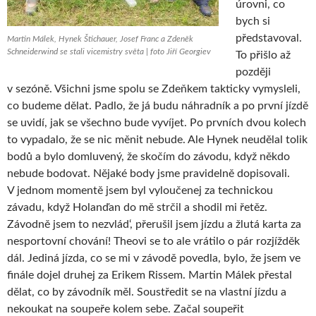
úrovni, co
bych si
představoval.
Martin Málek, Hynek Štichauer, Josef Franc a Zdeněk
Schneiderwind se stali vicemistry světa | foto Jiří Georgiev
To přišlo až
později
v sezóně. Všichni jsme spolu se Zdeňkem takticky vymysleli,
co budeme dělat. Padlo, že já budu náhradník a po první jízdě
se uvidí, jak se všechno bude vyvíjet. Po prvních dvou kolech
to vypadalo, že se nic měnit nebude. Ale Hynek neudělal tolik
bodů a bylo domluvený, že skočím do závodu, když někdo
nebude bodovat. Nějaké body jsme pravidelně dopisovali.
V jednom momentě jsem byl vyloučenej za technickou
závadu, když Holanďan do mě strčil a shodil mi řetěz.
Závodně jsem to nezvlád‘, přerušil jsem jízdu a žlutá karta za
nesportovní chování! Theovi se to ale vrátilo o pár rozjížděk
dál. Jediná jízda, co se mi v závodě povedla, bylo, že jsem ve
finále dojel druhej za Erikem Rissem. Martin Málek přestal
dělat, co by závodník měl. Soustředit se na vlastní jízdu a
nekoukat na soupeře kolem sebe. Začal soupeřit