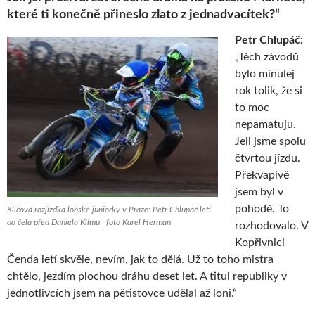
které ti konečně přineslo zlato z jednadvacítek?“
Petr Chlupáč:
„Těch závodů
bylo minulej
rok tolik, že si
to moc
nepamatuju.
Jeli jsme spolu
čtvrtou jízdu.
Překvapivě
jsem byl v
pohodě. To
Klíčová rozjížďka loňské juniorky v Praze: Petr Chlupáč letí
do čela před Daniela Klímu | foto Karel Herman
rozhodovalo. V
Kopřivnici
Čenda letí skvěle, nevím, jak to dělá. Už to toho mistra
chtělo, jezdím plochou dráhu deset let. A titul republiky v
jednotlivcích jsem na pětistovce udělal až loni.“