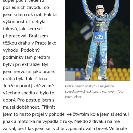
super pocit! Jeden z
posledních závodů, co
jsem si ten rok užil. Pak ta
výkonnost už nebyla
taková, jak jsem se
připracoval. Bral jsem
těžkou dráhu v Praze jako
výhodu. Podobný
podmínky tam předtím
byly i při extralize. Byl
jsem nervózní jako prase,
dráha byla fakt šílená.
Jenže v první jízdě ze mě
Petr Chlupáč poskytnul magazínu
speedwayA-Z exkluzivní rozhovor | foto
všechno spadlo a bylo to
Pavel Fišer
dobrý. Pro postup jsem si
musel doběhnout. Třikrát
jsem to místo projel v pohodě, ve čtvrtém kole jsem si sednul
jinak a motorka mi vypadla z ruky. Někdo z diváků na mě
zařval, běž! Tak jsem se rychle vzpamatoval a běžel. Ve finále