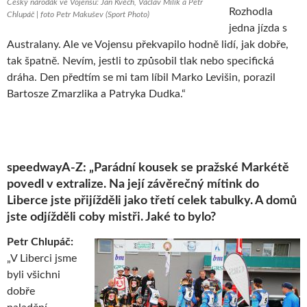
Český nároďák ve Vojensu: Jan Kvěch, Václav Milík a Petr
Rozhodla
Chlupáč | foto Petr Makušev (Sport Photo)
jedna jízda s
Australany. Ale ve Vojensu překvapilo hodně lidí, jak dobře,
tak špatně. Nevím, jestli to způsobil tlak nebo specifická
dráha. Den předtím se mi tam líbil Marko Levišin, porazil
Bartosze Zmarzlika a Patryka Dudka.“
speedwayA-Z: „Parádní kousek se pražské Markétě
povedl v extralize. Na její závěrečný mítink do
Liberce jste přijížděli jako třetí celek tabulky. A domů
jste odjížděli coby mistři. Jaké to bylo?
Petr Chlupáč:
„V Liberci jsme
byli všichni
dobře