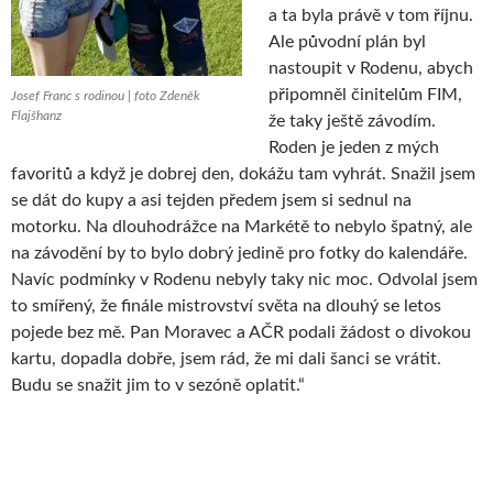
a ta byla právě v tom říjnu.
Ale původní plán byl
nastoupit v Rodenu, abych
připomněl činitelům FIM,
Josef Franc s rodinou | foto Zdeněk
Flajšhanz
že taky ještě závodím.
Roden je jeden z mých
favoritů a když je dobrej den, dokážu tam vyhrát. Snažil jsem
se dát do kupy a asi tejden předem jsem si sednul na
motorku. Na dlouhodrážce na Markétě to nebylo špatný, ale
na závodění by to bylo dobrý jedině pro fotky do kalendáře.
Navíc podmínky v Rodenu nebyly taky nic moc. Odvolal jsem
to smířený, že finále mistrovství světa na dlouhý se letos
pojede bez mě. Pan Moravec a AČR podali žádost o divokou
kartu, dopadla dobře, jsem rád, že mi dali šanci se vrátit.
Budu se snažit jim to v sezóně oplatit.“