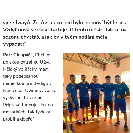
speedwayA-Z: „Avšak co loni bylo, nemusí být letos.
Vždyť nová sezóna startuje již tento měsíc. Jak se na
sezónu chystáš, a jak by v tvém podání měla
vypadat?“
Petr Chlupáč:
„Chci jet
polskou extraligu U24.
Nějaký volňásky, mám
taky podepsanou
německou bundesligu v
Německu. Uvidíme. Co se
vyskytne, to vezmu.
Příprava funguje. Jak na
motorkách, tak fyzická
probíhá dobře.“