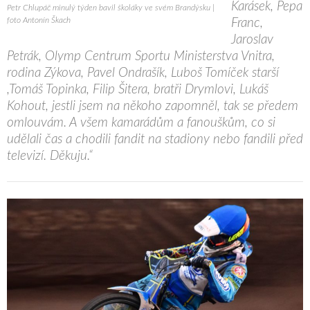
Karásek, Pepa
Petr Chlupáč minulý týden bavil školáky ve svém Brandýsku |
foto Antonín Škach
Franc,
Jaroslav
Petrák, Olymp Centrum Sportu Ministerstva Vnitra,
rodina Zýkova, Pavel Ondrašík, Luboš Tomíček starší
,Tomáš Topinka, Filip Šitera, bratři Drymlovi, Lukáš
Kohout, jestli jsem na někoho zapomněl, tak se předem
omlouvám. A všem kamarádům a fanouškům, co si
udělali čas a chodili fandit na stadiony nebo fandili před
televizí. Děkuju.“