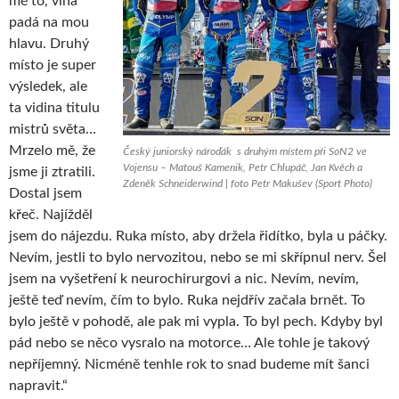
mě to, vina
padá na mou
hlavu. Druhý
místo je super
výsledek, ale
ta vidina titulu
mistrů světa…
Mrzelo mě, že
Český juniorský nároďák s druhým místem při SoN2 ve
Vojensu – Matouš Kamenik, Petr Chlupáč, Jan Kvěch a
jsme ji ztratili.
Zdeněk Schneiderwind | foto Petr Makušev (Sport Photo)
Dostal jsem
křeč. Najížděl
jsem do nájezdu. Ruka místo, aby držela řidítko, byla u páčky.
Nevím, jestli to bylo nervozitou, nebo se mi skřípnul nerv. Šel
jsem na vyšetření k neurochirurgovi a nic. Nevím, nevím,
ještě teď nevím, čím to bylo. Ruka nejdřív začala brnět. To
bylo ještě v pohodě, ale pak mi vypla. To byl pech. Kdyby byl
pád nebo se něco vysralo na motorce… Ale tohle je takový
nepříjemný. Nicméně tenhle rok to snad budeme mít šanci
napravit.“