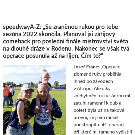
speedwayA-Z: „Se zraněnou rukou pro tebe
sezóna 2022 skončila. Plánoval jsi zářijový
comeback pro poslední finále mistrovství světa
na dlouhé dráze v Rodenu. Nakonec se však tvá
operace posunula až na říjen. Čím to?“
Josef Franc:
„Operace
zlomené ruky proběhla
ihned po závodech
v Altripu. Ale díky
znehybnění ruky sádrou mi
zatuhl ramenní kloub a
bolest byla už na takové
úrovni, že jsem musel
podstoupit další operaci,
při které mi rameno vyčistili