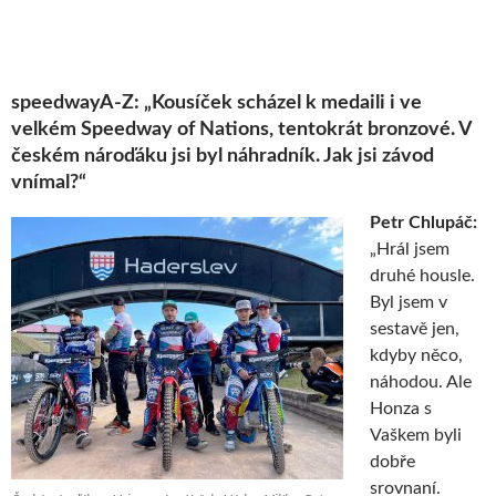
speedwayA-Z: „Kousíček scházel k medaili i ve
velkém Speedway of Nations, tentokrát bronzové. V
českém nároďáku jsi byl náhradník. Jak jsi závod
vnímal?“
Petr Chlupáč:
„Hrál jsem
druhé housle.
Byl jsem v
sestavě jen,
kdyby něco,
náhodou. Ale
Honza s
Vaškem byli
dobře
srovnaní.