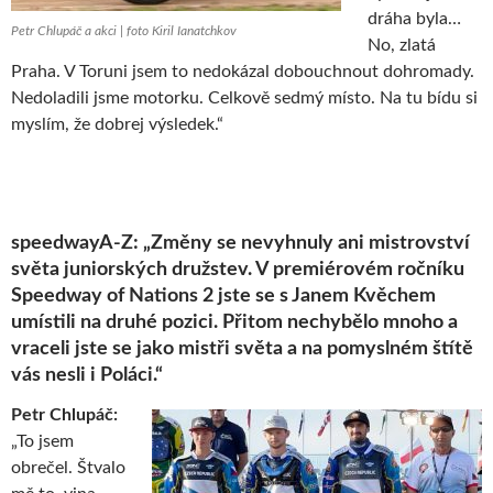
dráha byla…
Petr Chlupáč a akci | foto Kiril Ianatchkov
No, zlatá
Praha. V Toruni jsem to nedokázal dobouchnout dohromady.
Nedoladili jsme motorku. Celkově sedmý místo. Na tu bídu si
myslím, že dobrej výsledek.“
speedwayA-Z: „Změny se nevyhnuly ani mistrovství
světa juniorských družstev. V premiérovém ročníku
Speedway of Nations 2 jste se s Janem Kvěchem
umístili na druhé pozici. Přitom nechybělo mnoho a
vraceli jste se jako mistři světa a na pomyslném štítě
vás nesli i Poláci.“
Petr Chlupáč:
„To jsem
obrečel. Štvalo