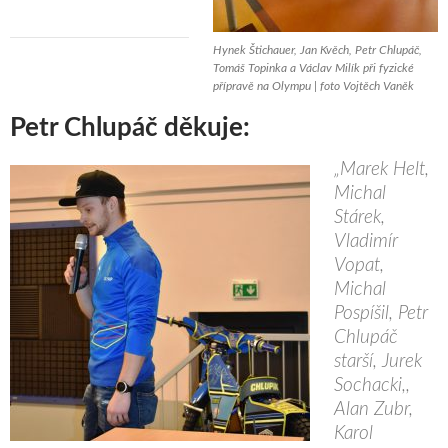
Hynek Štichauer, Jan Kvěch, Petr Chlupáč,
Tomáš Topinka a Václav Milík při fyzické
přípravě na Olympu | foto Vojtěch Vaněk
Petr Chlupáč děkuje:
„Marek Helt,
Michal
Stárek,
Vladimír
Vopat,
Michal
Pospíšil, Petr
Chlupáč
starší, Jurek
Sochacki,,
Alan Zubr,
Karol