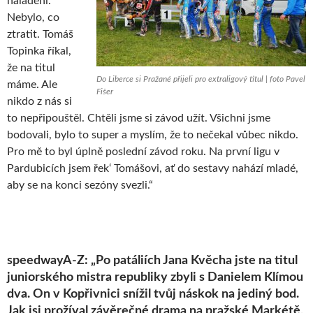
naladění.
Nebylo, co
ztratit. Tomáš
Topinka říkal,
že na titul
Do Liberce si Pražané přijeli pro extraligový titul | foto Pavel
máme. Ale
Fišer
nikdo z nás si
to nepřipouštěl. Chtěli jsme si závod užít. Všichni jsme
bodovali, bylo to super a myslím, že to nečekal vůbec nikdo.
Pro mě to byl úplně poslední závod roku. Na první ligu v
Pardubicích jsem řek‘ Tomášovi, ať do sestavy nahází mladé,
aby se na konci sezóny svezli.“
speedwayA-Z: „Po patáliích Jana Kvěcha jste na titul
juniorského mistra republiky zbyli s Danielem Klímou
dva. On v Kopřivnici snížil tvůj náskok na jediný bod.
Jak jsi prožíval závěrečné drama na pražské Markétě,