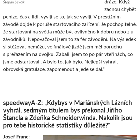
dráze. Když
Štěpán Ševčík
začnou chybět
peníze, čas a lidi, vyvíjí se to, jak se vyvíjí. V prestižním
závodě dojde k poruše startovacího zařízení. Je pochopitelné,
že startování na světla může být ovlivněno k dobru nebo zlu
závodníků. Nepovažoval jsem to za fér závodění. Na výsledek
si stěžovat nemůžu, ve finálové jízdě jsem měl poruchu
s přeřazením na dvojku. Zabalil jsem to po pár vteřinách, co
jsme odstartovali. A bylo to, jak bylo. Nejlepší vyhrál,
obrovská gratulace, zapomenout a jede se dál.“
speedwayA-Z: „Kdybys v Mariánských Lázních
vyhrál, sedmým titulem bys překonal Jiřího
Štancla a Zdeňka Schneiderwinda. Nakolik jsou
pro tebe historické statistiky důležité?“
Josef Franc: