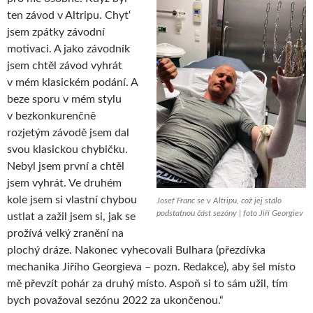
ten závod v Altripu. Chyt‘
jsem zpátky závodní
motivaci. A jako závodník
jsem chtěl závod vyhrát
v mém klasickém podání. A
beze sporu v mém stylu
v bezkonkurenčně
rozjetým závodě jsem dal
svou klasickou chybičku.
Nebyl jsem první a chtěl
jsem vyhrát. Ve druhém
kole jsem si vlastní chybou
Josef Franc se v Altripu, což jej stálo
podstatnou část sezóny | foto Jiří Georgiev
ustlat a zažil jsem si, jak se
prožívá velký zranění na
plochý dráze. Nakonec vyhecovali Bulhara (přezdívka
mechanika Jiřího Georgieva – pozn. Redakce), aby šel místo
mě převzít pohár za druhý místo. Aspoň si to sám užil, tím
bych považoval sezónu 2022 za ukončenou.“