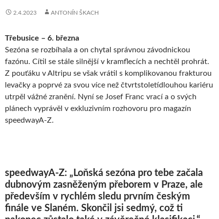
2.4.2023
ANTONÍN ŠKACH
Třebusice – 6. března
Sezóna se rozbíhala a on chytal správnou závodnickou
fazónu. Cítil se stále silnější v kramflecích a nechtěl prohrát.
Z pouťáku v Altripu se však vrátil s komplikovanou frakturou
levačky a poprvé za svou více než čtvrtstoletídlouhou kariéru
utrpěl vážné zranění. Nyní se Josef Franc vrací a o svých
plánech vyprávěl v exkluzivním rozhovoru pro magazín
speedwayA-Z.
speedwayA-Z: „Loňská sezóna pro tebe začala
dubnovým zasněženým přeborem v Praze, ale
především v rychlém sledu prvním českým
finále ve Slaném. Skončil jsi sedmý, což ti