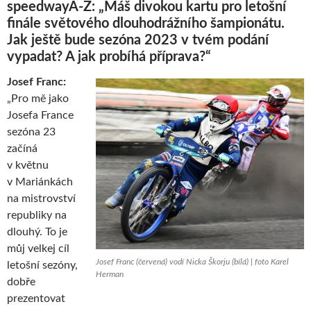
speedwayA-Z: „Máš divokou kartu pro letošní
finále světového dlouhodrážního šampionátu.
Jak ještě bude sezóna 2023 v tvém podání
vypadat? A jak probíhá příprava?“
Josef Franc:
„Pro mě jako
Josefa France
sezóna 23
začíná
v květnu
v Mariánkách
na mistrovství
republiky na
dlouhý. To je
můj velkej cíl
Josef Franc (červená) vodí Nicka Škorju (bílá) | foto Karel
letošní sezóny,
Herman
dobře
prezentovat