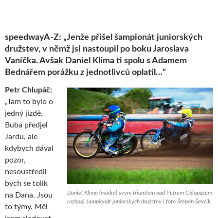
speedwayA-Z: „Jenže přišel šampionát juniorských
družstev, v němž jsi nastoupil po boku Jaroslava
Vaníčka. Avšak Daniel Klíma ti spolu s Adamem
Bednářem porážku z jednotlivců oplatil…“
Petr Chlupáč:
„Tam to bylo o
jedný jízdě.
Buba předjel
Jardu, ale
kdybych dával
pozor,
nesoustředil
bych se tolik
Daniel Klíma (modrá) svým triumfem nad Petrem Chlupáčem
na Dana. Jsou
rozhodl šampionát juniorských družstev | foto Štěpán Ševčík
to týmy. Měl