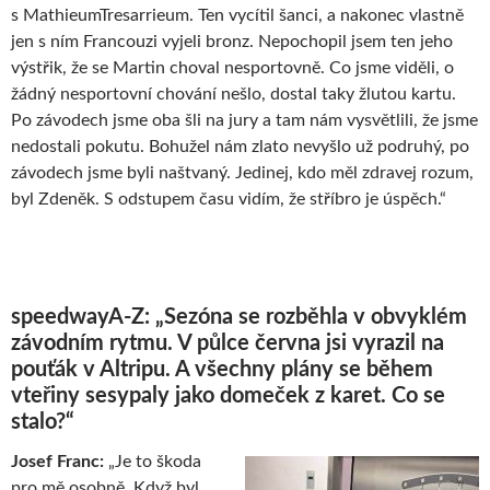
s MathieumTresarrieum. Ten vycítil šanci, a nakonec vlastně
jen s ním Francouzi vyjeli bronz. Nepochopil jsem ten jeho
výstřik, že se Martin choval nesportovně. Co jsme viděli, o
žádný nesportovní chování nešlo, dostal taky žlutou kartu.
Po závodech jsme oba šli na jury a tam nám vysvětlili, že jsme
nedostali pokutu. Bohužel nám zlato nevyšlo už podruhý, po
závodech jsme byli naštvaný. Jedinej, kdo měl zdravej rozum,
byl Zdeněk. S odstupem času vidím, že stříbro je úspěch.“
speedwayA-Z: „Sezóna se rozběhla v obvyklém
závodním rytmu. V půlce června jsi vyrazil na
pouťák v Altripu. A všechny plány se během
vteřiny sesypaly jako domeček z karet. Co se
stalo?“
Josef Franc:
„Je to škoda
pro mě osobně. Když byl