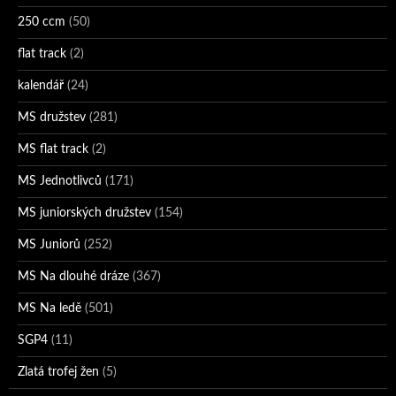
250 ccm
(50)
flat track
(2)
kalendář
(24)
MS družstev
(281)
MS flat track
(2)
MS Jednotlivců
(171)
MS juniorských družstev
(154)
MS Juniorů
(252)
MS Na dlouhé dráze
(367)
MS Na ledě
(501)
SGP4
(11)
Zlatá trofej žen
(5)