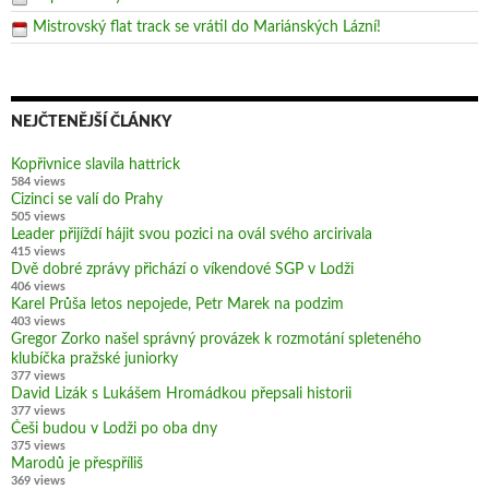
Mistrovský flat track se vrátil do Mariánských Lázní!
NEJČTENĚJŠÍ ČLÁNKY
Kopřivnice slavila hattrick
584 views
Cizinci se valí do Prahy
505 views
Leader přijíždí hájit svou pozici na ovál svého arcirivala
415 views
Dvě dobré zprávy přichází o víkendové SGP v Lodži
406 views
Karel Průša letos nepojede, Petr Marek na podzim
403 views
Gregor Zorko našel správný provázek k rozmotání spleteného
klubíčka pražské juniorky
377 views
David Lizák s Lukášem Hromádkou přepsali historii
377 views
Češi budou v Lodži po oba dny
375 views
Marodů je přespříliš
369 views