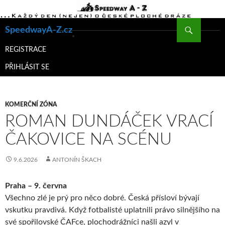
Hledat
SpeedwayA-Z.cz
PŘEJÍT
K
REGISTRACE
OBSAHU
PŘIHLÁSIT SE
WEBU
KOMERČNÍ ZÓNA
ROMAN DUNDÁČEK VRACÍ
ČAKOVICE NA SCÉNU
9.6.2026
ANTONÍN ŠKACH
Praha – 9. června
Všechno zlé je prý pro něco dobré. Česká přísloví bývají
vskutku pravdivá. Když fotbalisté uplatnili právo silnějšího na
své spořilovské ČAFce, plochodrážníci našli azyl v