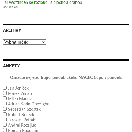
Tai Woffinden se rozloučil s plochou dráhou
366 views
ARCHIVY
Archivy
ANKETY
Označte nejlepší trojici pardubického MACEC Cupu v pondělí:
Jan Jeníček
Marek Ziman
Milen Manev
Adrian Sorin Gheorghe
Sebastian Szostak
Robert Roszak
Jaroslav Petrák
Andrej Rozaljuk
Roman Kapustin