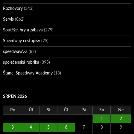
Rozhovory
(343)
Servis
(862)
Soutěže, hry a zábava
(279)
Speedway cestopisy
(25)
speedwayA-Z
(82)
společenská rubrika
(395)
Štancl Speedway Academy
(18)
SRPEN 2026
Po
Út
St
Čt
Pá
So
Ne
1
2
3
4
5
6
7
8
9