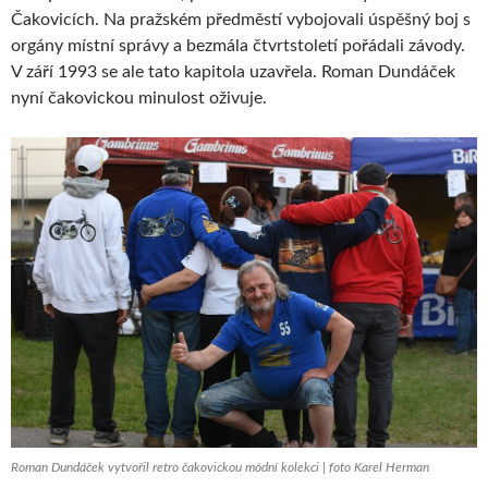
Čakovicích. Na pražském předměstí vybojovali úspěšný boj s
orgány místní správy a bezmála čtvrtstoletí pořádali závody.
V září 1993 se ale tato kapitola uzavřela. Roman Dundáček
nyní čakovickou minulost oživuje.
Roman Dundáček vytvořil retro čakovickou módní kolekci | foto Karel Herman