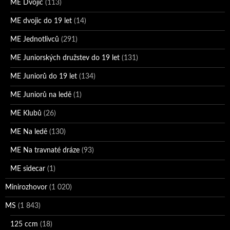
ME Dvojic
(113)
ME dvojic do 19 let
(14)
ME Jednotlivců
(291)
ME Juniorských družstev do 19 let
(131)
ME Juniorů do 19 let
(134)
ME Juniorů na ledě
(1)
ME Klubů
(26)
ME Na ledě
(130)
ME Na travnaté dráze
(93)
ME sidecar
(1)
Minirozhovor
(1 020)
MS
(1 843)
125 ccm
(18)