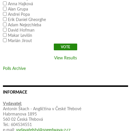
Anna Hajková
Alan Grupa
Andrei Popa
Erik Daniel Gheorghe
Adam Nejezchleba
David Hofman
Makar Levišin
Marián Jirout
View Results
Polls Archive
INFORMACE
Vydavatel:
Antonín Škach - Angličtina v České Třebové
Habrmanova 1895
560 02 Česká Třebová
Tel.: 604534551
e-mail:
vydavatelstvi@speedwaya-z.cz