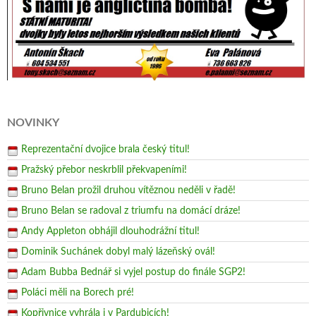
NOVINKY
Reprezentační dvojice brala český titul!
Pražský přebor neskrblil překvapeními!
Bruno Belan prožil druhou vítěznou neděli v řadě!
Bruno Belan se radoval z triumfu na domácí dráze!
Andy Appleton obhájil dlouhodrážní titul!
Dominik Suchánek dobyl malý lázeňský ovál!
Adam Bubba Bednář si vyjel postup do finále SGP2!
Poláci měli na Borech pré!
Kopřivnice vyhrála i v Pardubicích!