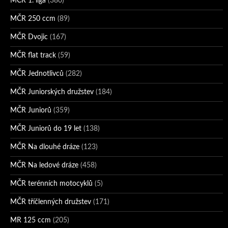
MČR 1. liga
(380)
MČR 250 ccm
(89)
MČR Dvojic
(167)
MČR flat track
(59)
MČR Jednotlivců
(282)
MČR Juniorských družstev
(184)
MČR Juniorů
(359)
MČR Juniorů do 19 let
(138)
MČR Na dlouhé dráze
(123)
MČR Na ledové dráze
(458)
MČR terénních motocyklů
(5)
MČR tříčlenných družstev
(171)
MR 125 ccm
(205)