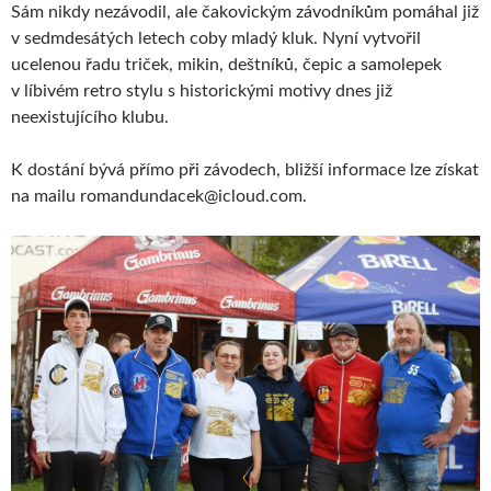
Sám nikdy nezávodil, ale čakovickým závodníkům pomáhal již
v sedmdesátých letech coby mladý kluk. Nyní vytvořil
ucelenou řadu triček, mikin, deštníků, čepic a samolepek
v líbivém retro stylu s historickými motivy dnes již
neexistujícího klubu.
K dostání bývá přímo při závodech, bližší informace lze získat
na mailu romandundacek@icloud.com.