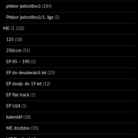
přebor jednotlivců
(284)
Přebor jednotlivců/1. liga
(2)
ME
(1 132)
125
(18)
250ccm
(51)
EP 85 – 190
(2)
EP do devatenácti let
(23)
EP dvojic do 19 let
(12)
EP flat track
(1)
EP U24
(1)
kalendář
(18)
ME družstev
(35)