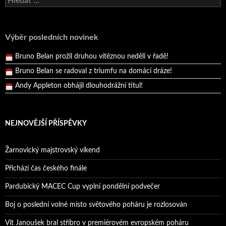
Andy Appleton obhájil dlouhodrážní titul!
Reprezentační dvojice brala český titul!
Pražský přebor neskrblil překvapeními!
Výběr posledních novinek
Bruno Belan prožil druhou vítěznou neděli v řadě!
Bruno Belan se radoval z triumfu na domácí dráze!
Andy Appleton obhájil dlouhodrážní titul!
Reprezentační dvojice brala český titul!
NEJNOVĚJŠÍ PŘÍSPĚVKY
Žarnovický majstrovský víkend
Přichází čas českého finále
Pardubický MACEC Cup vyplní pondělní podvečer
Boj o poslední volné místo světového poháru je rozlosován
Vít Janoušek bral stříbro v premiérovém evropském poháru