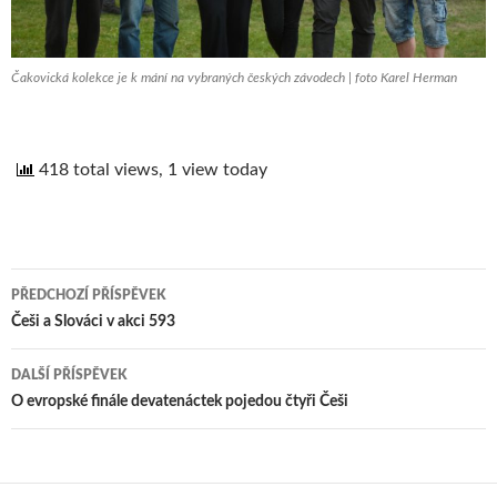
Čakovická kolekce je k mání na vybraných českých závodech | foto Karel Herman
418 total views, 1 view today
PŘEDCHOZÍ PŘÍSPĚVEK
Navigace
Češi a Slováci v akci 593
pro
DALŠÍ PŘÍSPĚVEK
příspěvek
O evropské finále devatenáctek pojedou čtyři Češi