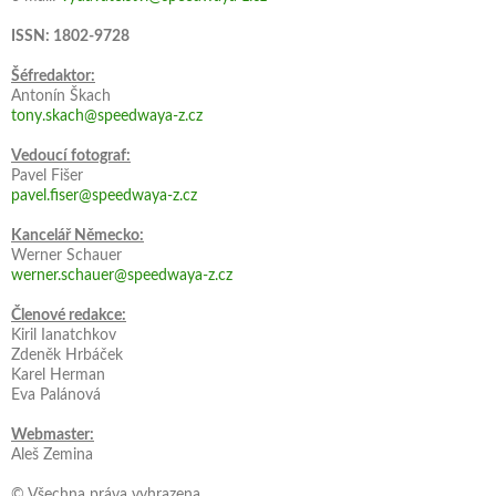
ISSN: 1802-9728
Šéfredaktor:
Antonín Škach
tony.skach@speedwaya-z.cz
Vedoucí fotograf:
Pavel Fišer
pavel.fiser@speedwaya-z.cz
Kancelář Německo:
Werner Schauer
werner.schauer@speedwaya-z.cz
Členové redakce:
Kiril Ianatchkov
Zdeněk Hrbáček
Karel Herman
Eva Palánová
Webmaster:
Aleš Zemina
© Všechna práva vyhrazena.