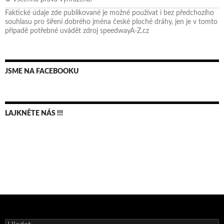
Faktické údaje zde publikované je možné používat i bez předchozího
souhlasu pro šíření dobrého jména české ploché dráhy, jen je v tomto
případě potřebné uvádět zdroj speedwayA-Z.cz
JSME NA FACEBOOKU
LAJKNĚTE NÁS !!!
Bruno Belan se radoval z triumfu na domácí dráze!
Vyhledávání