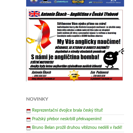
NOVINKY
Reprezentační dvojice brala český titul!
Pražský přebor neskrblil překvapeními!
Bruno Belan prožil druhou vítěznou neděli v řadě!