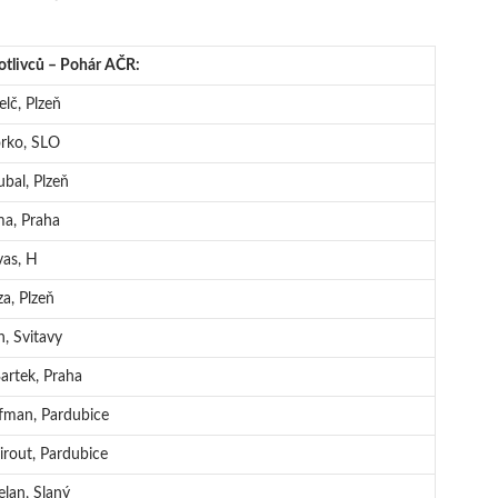
otlivců – Pohár AČR:
lč, Plzeň
orko, SLO
ubal, Plzeň
ma, Praha
vas, H
a, Plzeň
h, Svitavy
Bartek, Praha
fman, Pardubice
irout, Pardubice
lan, Slaný