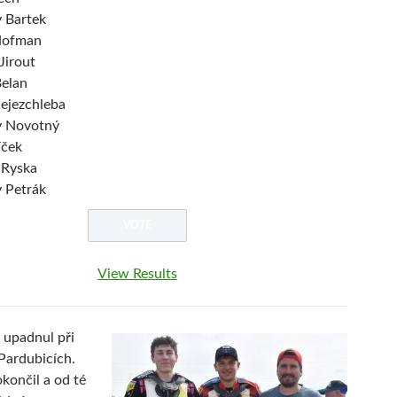
v Bartek
Hofman
Jirout
elan
ejezchleba
v Novotný
íček
 Ryska
v Petrák
View Results
 upadnul při
 Pardubicích.
končil a od té