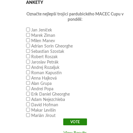
ANKETY
Označte nejlepší trojici pardubického MACEC Cupu v
pondělí:
Jan Jeníček
Marek Ziman
Milen Manev
Adrian Sorin Gheorghe
Sebastian Szostak
Robert Roszak
Jaroslav Petrák
Andrej Rozaljuk
Roman Kapustin
Anna Hajková
Alan Grupa
Andrei Popa
Erik Daniel Gheorghe
Adam Nejezchleba
David Hofman
Makar Levišin
Marián Jirout