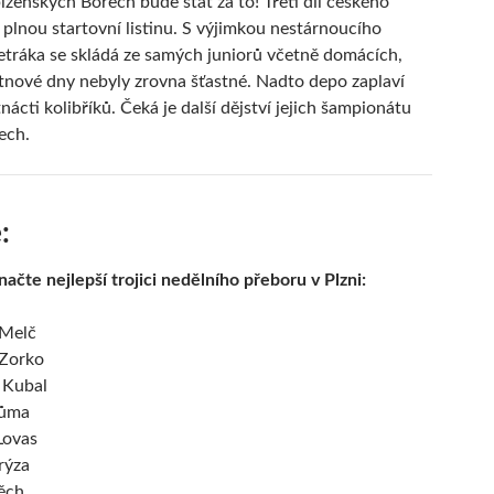
lzeňských Borech bude stát za to! Třetí díl českého
plnou startovní listinu. S výjimkou nestárnoucího
etráka se skládá ze samých juniorů včetně domácích,
tnové dny nebyly zrovna šťastné. Nadto depo zaplaví
ácti kolibříků. Čeká je další dějství jejich šampionátu
ech.
:
ačte nejlepší trojici nedělního přeboru v Plzni:
 Melč
 Zorko
 Kubal
Tůma
Lovas
rýza
ěch