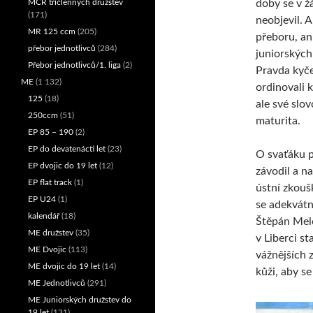
MČR tříčlenných družstev
doby se v 
(171)
neobjevil. 
MR 125 ccm
(205)
přeboru, an
přebor jednotlivců
(284)
juniorských
Přebor jednotlivců/1. liga
(2)
Pravda kyčel
ME
(1 132)
ordinovali k
125
(18)
ale své slov
250ccm
(51)
maturita.
EP 85 – 190
(2)
EP do devatenácti let
(23)
O svaťáku 
EP dvojic do 19 let
(12)
závodil a n
EP flat track
(1)
ústní zkouš
EP U24
(1)
se adekvátn
kalendář
(18)
Štěpán Mel
ME družstev
(35)
v Liberci s
ME Dvojic
(113)
vážnějších 
ME dvojic do 19 let
(14)
kůži, aby s
ME Jednotlivců
(291)
ME Juniorských družstev do
19 let
(131)