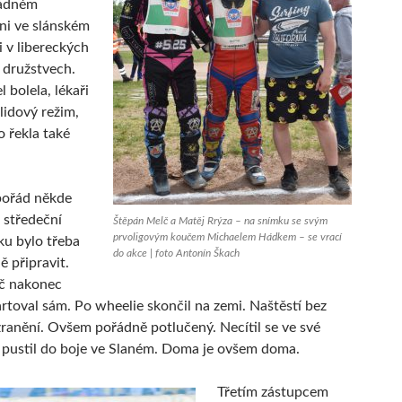
žádném
Ani ve slánském
i v libereckých
 družstvech.
 bolela, lékaři
lidový režim,
o řekla také
pořád někde
a středeční
Štěpán Melč a Matěj Rrýza – na snímku se svým
prvoligovým koučem Michaelem Hádkem – se vrací
ku bylo třeba
do akce | foto Antonín Škach
ě připravit.
č nakonec
tartoval sám. Po wheelie skončil na zemi. Naštěstí bez
zranění. Ovšem pořádně potlučený. Necítil se ve své
e pustil do boje ve Slaném. Doma je ovšem doma.
Třetím zástupcem