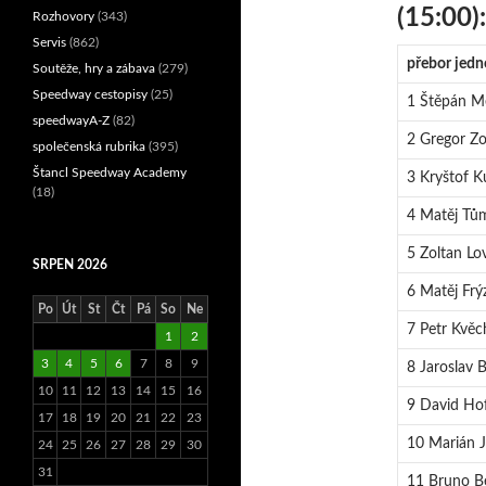
(15:00):
Rozhovory
(343)
Servis
(862)
přebor jedn
Soutěže, hry a zábava
(279)
Speedway cestopisy
(25)
1 Štěpán Me
speedwayA-Z
(82)
2 Gregor Z
společenská rubrika
(395)
Štancl Speedway Academy
3 Kryštof K
(18)
4 Matěj Tů
5 Zoltan Lo
SRPEN 2026
6 Matěj Frýz
Po
Út
St
Čt
Pá
So
Ne
7 Petr Kvěc
1
2
3
4
5
6
7
8
9
8 Jaroslav 
10
11
12
13
14
15
16
9 David Ho
17
18
19
20
21
22
23
10 Marián J
24
25
26
27
28
29
30
31
11 Bruno Be