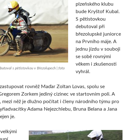
plzeňského klubu
bude Kryštof Kubal.
S pětistovkou
debutoval při
březolupské juniorce
na Prvního máje. A
jednu jízdu v souboji
se sobě rovnými
věkem i zkušenosti
butoval s pětistovkou v Březolupech | foto
vyhrál.
zastupovat rovněž Maďar Zoltan Lovas, spolu se
regorem Zorkem jediný cizinec ve startovním poli. A
t, mezi něž je dlužno počítat i členy národního týmu pro
yřiadvacítky Adama Nejezchlebu, Bruna Belana a Jana
ejen je.
 velkými
oupí