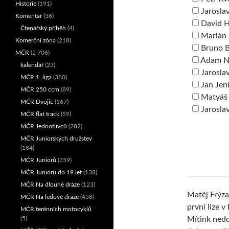
Historie
(191)
Jarosla
Komentář
(36)
David 
Čtenářský příběh
(4)
Marián 
Komerční zóna
(218)
Bruno B
MČR
(2 706)
Adam N
kalendář
(23)
Jarosla
MČR 1. liga
(380)
Jan Jen
MČR 250 ccm
(89)
Matyáš
MČR Dvojic
(167)
Jarosla
MČR flat track
(59)
MČR Jednotlivců
(282)
MČR Juniorských družstev
(184)
MČR Juniorů
(359)
MČR Juniorů do 19 let
(138)
MČR Na dlouhé dráze
(123)
Matěj Frýza
MČR Na ledové dráze
(458)
první lize v
MČR terénních motocyklů
(5)
Mítink nedo