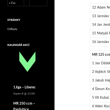
« Čvc
12 Adam Ne
13 Jaroslav
STRÁNKY
14 Jan Jení
Odkazy
15 Matyáš R
16 Jaroslav
KALENDÁŘ AKCÍ
MR 125 ccm 
1 Jan Dědek
2 Vojtěch S
3 Jakub Hej
1.liga – Liberec
4 Šimon Kní
Srpen 8 @ 15:00
5 Vít Kubal,
MR 250 ccm –
6 Velen Koc
Pardubice