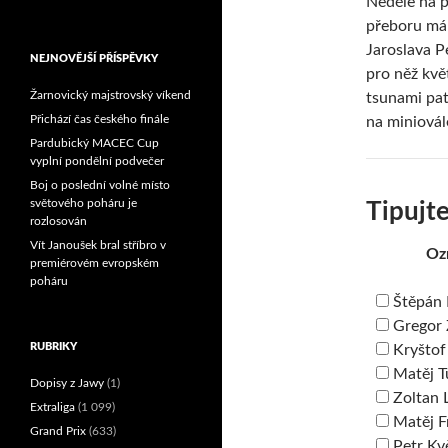
Neděle na p
Reprezentační dvojice
přeboru má 
brala český titul!
Jaroslava P
NEJNOVĚJŠÍ PŘÍSPĚVKY
pro něž kvě
Žarnovický majstrovský víkend
tsunami patn
Přichází čas českého finále
na miniovál
Pardubický MACEC Cup
vyplní pondělní podvečer
Boj o poslední volné místo
světového poháru je
Tipujte
rozlosován
Vít Janoušek bral stříbro v
Ozn
premiérovém evropském
poháru
Štěpán
Gregor
RUBRIKY
Kryštof
Matěj 
Dopisy z Jawy
(1)
Zoltan 
Extraliga
(1 099)
Matěj F
Grand Prix
(633)
Petr Kv