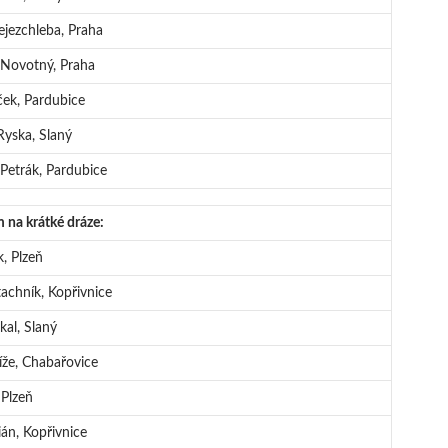
jezchleba, Praha
 Novotný, Praha
ček, Pardubice
yska, Slaný
 Petrák, Pardubice
na krátké dráze:
, Plzeň
tachník, Kopřivnice
kal, Slaný
že, Chabařovice
 Plzeň
ián, Kopřivnice