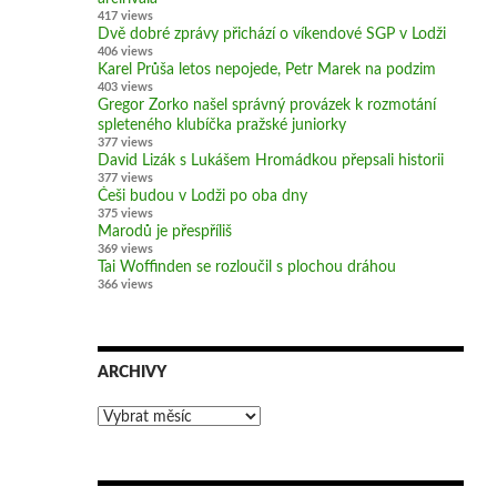
417 views
Dvě dobré zprávy přichází o víkendové SGP v Lodži
406 views
Karel Průša letos nepojede, Petr Marek na podzim
403 views
Gregor Zorko našel správný provázek k rozmotání
spleteného klubíčka pražské juniorky
377 views
David Lizák s Lukášem Hromádkou přepsali historii
377 views
Češi budou v Lodži po oba dny
375 views
Marodů je přespříliš
369 views
Tai Woffinden se rozloučil s plochou dráhou
366 views
ARCHIVY
Archivy