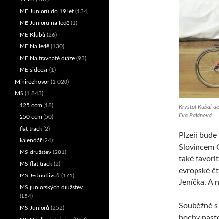
ME Juniorů do 19 let
(134)
ME Juniorů na ledě
(1)
ME Klubů
(26)
ME Na ledě
(130)
ME Na travnaté dráze
(93)
ME sidecar
(1)
Minirozhovor
(1 020)
MS
(1 843)
125 ccm
(18)
Kryštof Kubal de
Eva Palánová
250 ccm
(50)
flat track
(2)
Plzeň bude 
kalendář
(24)
Slovincem G
MS družstev
(281)
také favori
MS flat track
(2)
evropské čt
MS Jednotlivců
(171)
Jeníčka. A n
MS juniorských družstev
(154)
Souběžně s
MS Juniorů
(252)
hochy nast