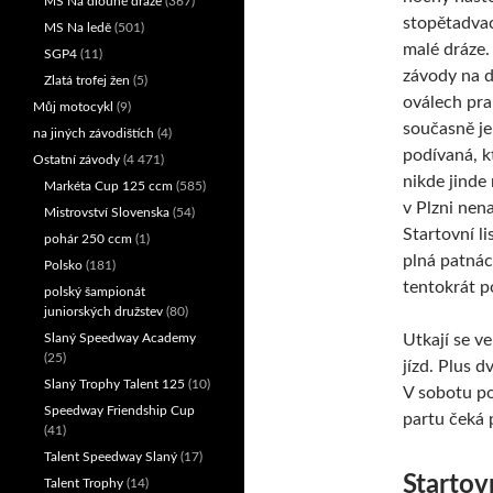
MS Na dlouhé dráze
(367)
stopětadvac
MS Na ledě
(501)
malé dráze.
SGP4
(11)
závody na 
Zlatá trofej žen
(5)
oválech pra
Můj motocykl
(9)
současně je
na jiných závodištích
(4)
podívaná, k
Ostatní závody
(4 471)
nikde jinde
Markéta Cup 125 ccm
(585)
v Plzni nen
Mistrovství Slovenska
(54)
Startovní li
pohár 250 ccm
(1)
plná patnác
Polsko
(181)
tentokrát p
polský šampionát
juniorských družstev
(80)
Slaný Speedway Academy
Utkají se ve
(25)
jízd. Plus 
Slaný Trophy Talent 125
(10)
V sobotu po
Speedway Friendship Cup
partu čeká 
(41)
Talent Speedway Slaný
(17)
Startov
Talent Trophy
(14)