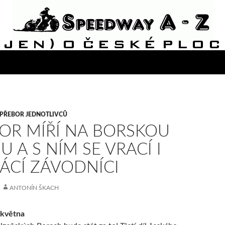
PŘEBOR JEDNOTLIVCŮ
OR MÍŘÍ NA BORSKOU
U A S NÍM SE VRACÍ I
CÍ ZÁVODNÍCI
ANTONÍN ŠKACH
 května