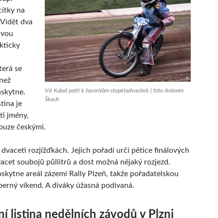
ítky na
 Vidět dva
dvou
kticky
terá se
 než
Vít Kubal patří k favoritům stopětadvacítek | foto Antonín
askytne.
Škach
stina je
ti jmény,
ouze českými.
 dvaceti rozjížďkách. Jejich pořadí určí pětice finálových
dvacet soubojů půllitrů a dost možná nějaký rozjezd.
skytne areál zázemí Rally Plzeň, takže pořadatelskou
perný víkend. A diváky úžasná podívaná.
ní listina nedělních závodů v Plzni