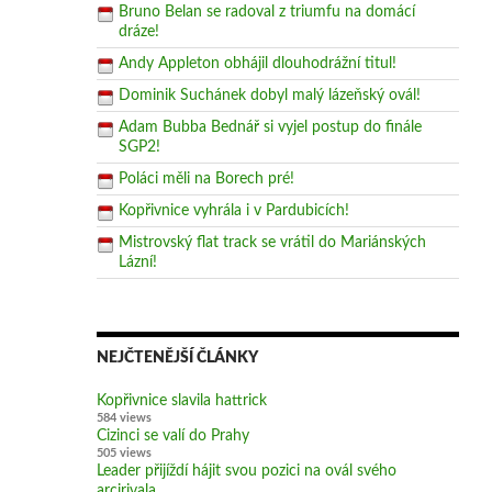
Bruno Belan se radoval z triumfu na domácí
dráze!
Andy Appleton obhájil dlouhodrážní titul!
Dominik Suchánek dobyl malý lázeňský ovál!
Adam Bubba Bednář si vyjel postup do finále
SGP2!
Poláci měli na Borech pré!
Kopřivnice vyhrála i v Pardubicích!
Mistrovský flat track se vrátil do Mariánských
Lázní!
NEJČTENĚJŠÍ ČLÁNKY
Kopřivnice slavila hattrick
584 views
Cizinci se valí do Prahy
505 views
Leader přijíždí hájit svou pozici na ovál svého
arcirivala