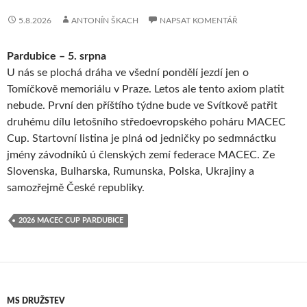
5.8.2026
ANTONÍN ŠKACH
NAPSAT KOMENTÁŘ
Pardubice – 5. srpna
U nás se plochá dráha ve všední pondělí jezdí jen o
Tomíčkově memoriálu v Praze. Letos ale tento axiom platit
nebude. První den příštího týdne bude ve Svítkově patřit
druhému dílu letošního středoevropského poháru MACEC
Cup. Startovní listina je plná od jedničky po sedmnáctku
jmény závodníků ú členských zemí federace MACEC. Ze
Slovenska, Bulharska, Rumunska, Polska, Ukrajiny a
samozřejmě České republiky.
2026 MACEC CUP PARDUBICE
MS DRUŽSTEV