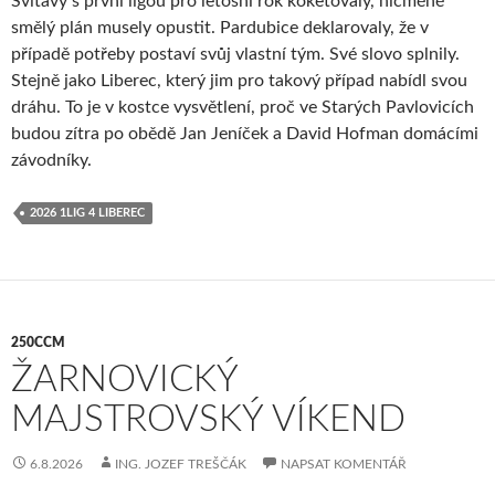
Svitavy s první ligou pro letošní rok koketovaly, nicméně
smělý plán musely opustit. Pardubice deklarovaly, že v
případě potřeby postaví svůj vlastní tým. Své slovo splnily.
Stejně jako Liberec, který jim pro takový případ nabídl svou
dráhu. To je v kostce vysvětlení, proč ve Starých Pavlovicích
budou zítra po obědě Jan Jeníček a David Hofman domácími
závodníky.
2026 1LIG 4 LIBEREC
250CCM
ŽARNOVICKÝ
MAJSTROVSKÝ VÍKEND
6.8.2026
ING. JOZEF TREŠČÁK
NAPSAT KOMENTÁŘ