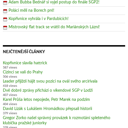
Adam Bubba Bednář si vyjel postup do finále SGP2!
Poláci měli na Borech pré!
Kopřivnice vyhrála i v Pardubicích!
Mistrovský flat track se vrátil do Mariánských Lázní!
NEJČTENĚJŠÍ ČLÁNKY
Kopřivnice slavila hattrick
587 views
Cizinci se valí do Prahy
506 views
Leader přijíždí hájit svou pozici na ovál svého arcirivala
418 views
Dvě dobré zprávy přichází o víkendové SGP v Lodži
407 views
Karel Průša letos nepojede, Petr Marek na podzim
404 views
David Lizák s Lukášem Hromádkou přepsali historii
379 views
Gregor Zorko našel správný provázek k rozmotání spleteného
klubíčka pražské juniorky
378 views