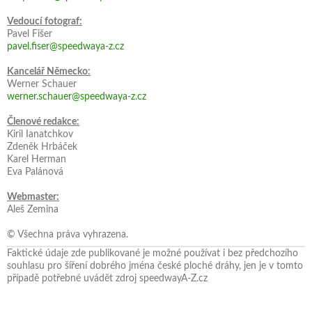
Vedoucí fotograf:
Pavel Fišer
pavel.fiser@speedwaya-z.cz
Kancelář Německo:
Werner Schauer
werner.schauer@speedwaya-z.cz
Členové redakce:
Kiril Ianatchkov
Zdeněk Hrbáček
Karel Herman
Eva Palánová
Webmaster:
Aleš Zemina
© Všechna práva vyhrazena.
Faktické údaje zde publikované je možné používat i bez předchozího
souhlasu pro šíření dobrého jména české ploché dráhy, jen je v tomto
případě potřebné uvádět zdroj speedwayA-Z.cz