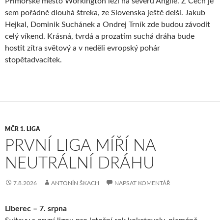
Přímořské město Workington leží na severu Anglie. Z Čech je
sem pořádně dlouhá štreka, ze Slovenska ještě delší. Jakub
Hejkal, Dominik Suchánek a Ondrej Trník zde budou závodit
celý víkend. Krásná, tvrdá a prozatím suchá dráha bude
hostit zítra světový a v neděli evropský pohár
stopětadvacítek.
MČR 1. LIGA
PRVNÍ LIGA MÍŘÍ NA
NEUTRÁLNÍ DRÁHU
7.8.2026
ANTONÍN ŠKACH
NAPSAT KOMENTÁŘ
Liberec – 7. srpna