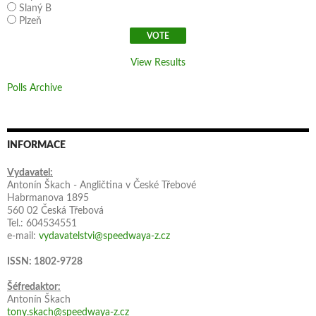
Slaný B
Plzeň
View Results
Polls Archive
INFORMACE
Vydavatel:
Antonín Škach - Angličtina v České Třebové
Habrmanova 1895
560 02 Česká Třebová
Tel.: 604534551
e-mail:
vydavatelstvi@speedwaya-z.cz
ISSN: 1802-9728
Šéfredaktor:
Antonín Škach
tony.skach@speedwaya-z.cz