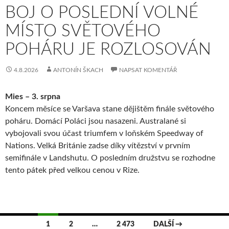
BOJ O POSLEDNÍ VOLNÉ
MÍSTO SVĚTOVÉHO
POHÁRU JE ROZLOSOVÁN
4.8.2026
ANTONÍN ŠKACH
NAPSAT KOMENTÁŘ
Mies – 3. srpna
Koncem měsíce se Varšava stane dějištěm finále světového
poháru. Domácí Poláci jsou nasazeni. Australané si
vybojovali svou účast triumfem v loňském Speedway of
Nations. Velká Británie zadse díky vítězství v prvním
semifinále v Landshutu. O posledním družstvu se rozhodne
tento pátek před velkou cenou v Rize.
1
2
…
2 473
DALŠÍ →