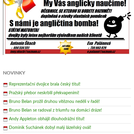
NOVINKY
Reprezentační dvojice brala český titul!
Pražský přebor neskrblil překvapeními!
Bruno Belan prožil druhou vítěznou neděli v řadě!
Bruno Belan se radoval z triumfu na domácí dráze!
Andy Appleton obhájil dlouhodrážní titul!
Dominik Suchánek dobyl malý lázeňský ovál!