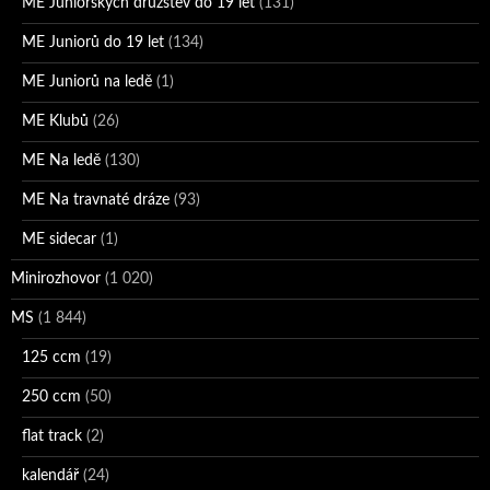
ME Juniorských družstev do 19 let
(131)
ME Juniorů do 19 let
(134)
ME Juniorů na ledě
(1)
ME Klubů
(26)
ME Na ledě
(130)
ME Na travnaté dráze
(93)
ME sidecar
(1)
Minirozhovor
(1 020)
MS
(1 844)
125 ccm
(19)
250 ccm
(50)
flat track
(2)
kalendář
(24)