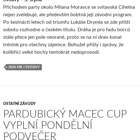
Příchodem party okolo Milana Moravce se svitavská Cihelna
nejen zvelebuje, ale především bobtná její závodní program.
Po šestnácti letech od triumfu Lukáše Drymla se zde příští
sobotu rozhodne o českém titulu. Dráha je pro řadu borců
stále přece jen pole neorané, proto se na ní dnes konal
trénink pro všechny zájemce. Bohužel přišly i zprávy, že
kolibříci velké hochy tentokrát nedoprovodí.
2026 MR J SVITAVY
OSTATNÍ ZÁVODY
PARDUBICKÝ MACEC CUP
VYPLNÍ PONDĚLNÍ
PODVEČER