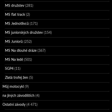
MS družstev
(281)
MS flat track
(2)
MS Jednotlivců
(171)
MS juniorských družstev
(154)
MS Juniorů
(252)
MS Na dlouhé dráze
(367)
MS Na ledě
(501)
SGP4
(11)
Zlatá trofej žen
(5)
Můj motocykl
(9)
na jiných závodištích
(4)
Ostatní závody
(4 471)