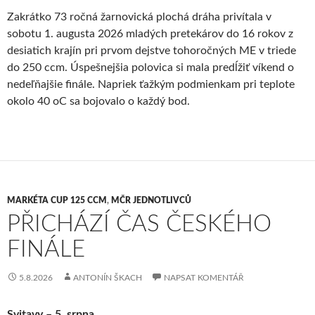
Zakrátko 73 ročná žarnovická plochá dráha privítala v
sobotu 1. augusta 2026 mladých pretekárov do 16 rokov z
desiatich krajín pri prvom dejstve tohoročných ME v triede
do 250 ccm. Úspešnejšia polovica si mala predĺžiť víkend o
nedeľňajšie finále. Napriek ťažkým podmienkam pri teplote
okolo 40 oC sa bojovalo o každý bod.
MARKÉTA CUP 125 CCM
,
MČR JEDNOTLIVCŮ
PŘICHÁZÍ ČAS ČESKÉHO
FINÁLE
5.8.2026
ANTONÍN ŠKACH
NAPSAT KOMENTÁŘ
Svitavy – 5. srpna