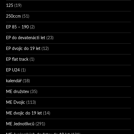
125
(19)
250ccm
(51)
EP 85 – 190
(2)
EP do devatenácti let
(23)
EP dvojic do 19 let
(12)
EP flat track
(1)
EP U24
(1)
kalendář
(18)
ME družstev
(35)
ME Dvojic
(113)
ME dvojic do 19 let
(14)
ME Jednotlivců
(291)