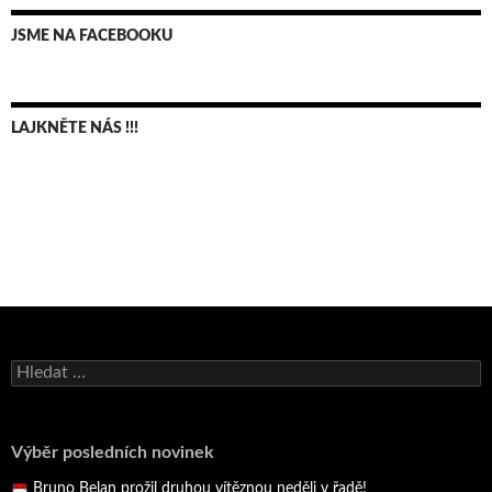
JSME NA FACEBOOKU
LAJKNĚTE NÁS !!!
Bruno Belan se radoval z triumfu na domácí dráze!
Andy Appleton obhájil dlouhodrážní titul!
Vyhledávání
Reprezentační dvojice brala český titul!
Pražský přebor neskrblil překvapeními!
Výběr posledních novinek
Bruno Belan prožil druhou vítěznou neděli v řadě!