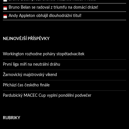
Bruno Belan se radoval z triumfu na domácí dráze!
Andy Appleton obhájil dlouhodrážní titul!
Reprezentační dvojice brala český titul!
NEJNOVĚJŠÍ PŘÍSPĚVKY
Workington rozhodne poháry stopětadvacítek
První liga míří na neutrální dráhu
Žarnovický majstrovský víkend
Přichází čas českého finále
Pardubický MACEC Cup vyplní pondělní podvečer
RUBRIKY