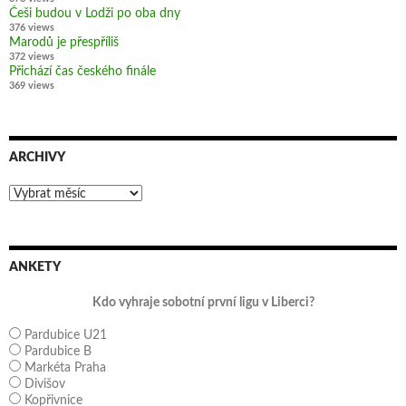
Češi budou v Lodži po oba dny
376 views
Marodů je přespříliš
372 views
Přichází čas českého finále
369 views
ARCHIVY
Archivy
ANKETY
Kdo vyhraje sobotní první ligu v Liberci?
Pardubice U21
Pardubice B
Markéta Praha
Divišov
Kopřivnice