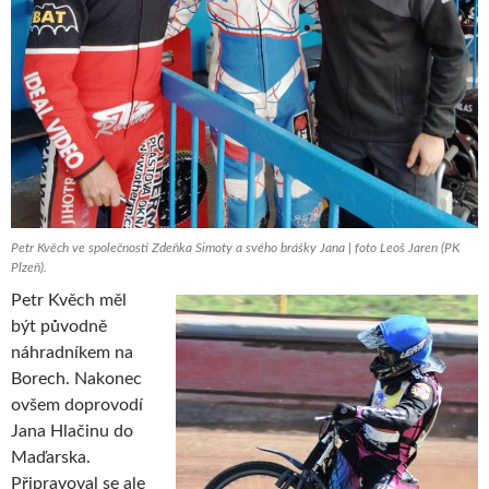
Petr Kvěch ve společnosti Zdeňka Simoty a svého brášky Jana | foto Leoš Jaren (PK
Plzeň).
Petr Kvěch měl
být původně
náhradníkem na
Borech. Nakonec
ovšem doprovodí
Jana Hlačinu do
Maďarska.
Připravoval se ale