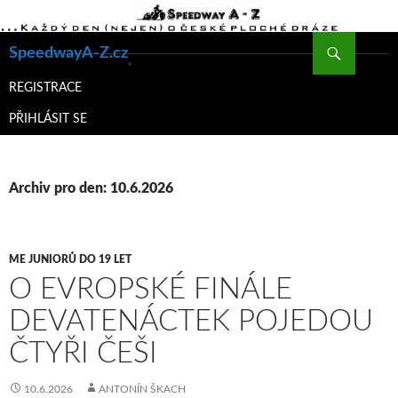
Hledat
SpeedwayA-Z.cz
PŘEJÍT
K
REGISTRACE
OBSAHU
PŘIHLÁSIT SE
WEBU
Archiv pro den: 10.6.2026
ME JUNIORŮ DO 19 LET
O EVROPSKÉ FINÁLE
DEVATENÁCTEK POJEDOU
ČTYŘI ČEŠI
10.6.2026
ANTONÍN ŠKACH