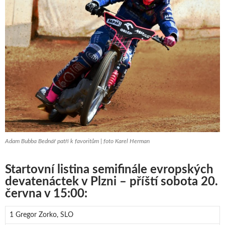
Adam Bubba Bednář patří k favoritům | foto Karel Herman
Startovní listina semifinále evropských
devatenáctek v Plzni – příští sobota 20.
června v 15:00:
1 Gregor Zorko, SLO