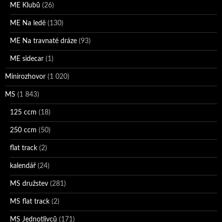
ME Klubů
(26)
ME Na ledě
(130)
ME Na travnaté dráze
(93)
ME sidecar
(1)
Minirozhovor
(1 020)
MS
(1 843)
125 ccm
(18)
250 ccm
(50)
flat track
(2)
kalendář
(24)
MS družstev
(281)
MS flat track
(2)
MS Jednotlivců
(171)