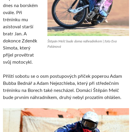
dnes na borském
ovále. Při
tréninku mu
asistoval starší
bratr Jan. A
dokonce Zdeněk
Štěpán Melč bude doma náhradníkem | foto Eva
Palánová
Simota, který
přijel provětrat
svůj motocykl.
Příští sobotu se o osm postupových příček poperou Adam
Bubba Bednář a Adam Nejezchleba, který při středečním
tréninku na Borech také nescházel. Domácí Štěpán Melč
bude prvním náhradníkem, druhý nebyl prozatím ohlášen.