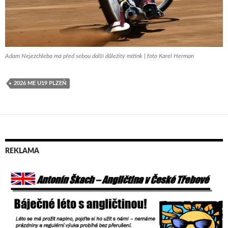
Adam Nejezchleba má před sebou další důležitý mítink | foto Karel Herman
2026 ME U19 PLZEŇ
REKLAMA