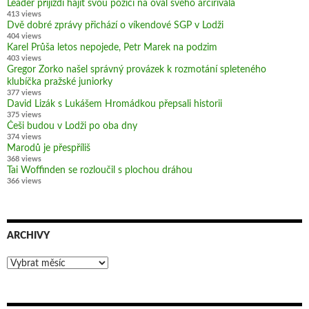
Leader přijíždí hájit svou pozici na ovál svého arcirivala
413 views
Dvě dobré zprávy přichází o víkendové SGP v Lodži
404 views
Karel Průša letos nepojede, Petr Marek na podzim
403 views
Gregor Zorko našel správný provázek k rozmotání spleteného
klubíčka pražské juniorky
377 views
David Lizák s Lukášem Hromádkou přepsali historii
375 views
Češi budou v Lodži po oba dny
374 views
Marodů je přespříliš
368 views
Tai Woffinden se rozloučil s plochou dráhou
366 views
ARCHIVY
Archivy