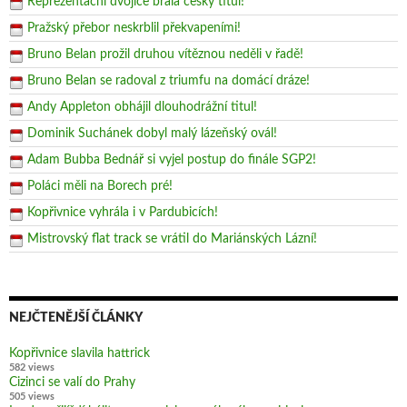
Reprezentační dvojice brala český titul!
Pražský přebor neskrblil překvapeními!
Bruno Belan prožil druhou vítěznou neděli v řadě!
Bruno Belan se radoval z triumfu na domácí dráze!
Andy Appleton obhájil dlouhodrážní titul!
Dominik Suchánek dobyl malý lázeňský ovál!
Adam Bubba Bednář si vyjel postup do finále SGP2!
Poláci měli na Borech pré!
Kopřivnice vyhrála i v Pardubicích!
Mistrovský flat track se vrátil do Mariánských Lázní!
NEJČTENĚJŠÍ ČLÁNKY
Kopřivnice slavila hattrick
582 views
Cizinci se valí do Prahy
505 views