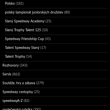
Polsko
(181)
polský šampionát juniorských družstev
(80)
Slaný Speedway Academy
(25)
Slaný Trophy Talent 125
(10)
Speedway Friendship Cup
(41)
Talent Speedway Slaný
(17)
Talent Trophy
(14)
Rozhovory
(343)
Servis
(862)
Soutěže, hry a zábava
(279)
Speedway cestopisy
(25)
speedwayA-Z
(82)
společenská rubrika
(395)