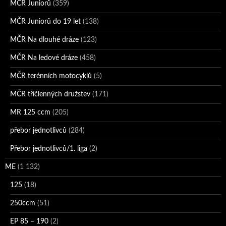
MČR Juniorů
(359)
MČR Juniorů do 19 let
(138)
MČR Na dlouhé dráze
(123)
MČR Na ledové dráze
(458)
MČR terénních motocyklů
(5)
MČR tříčlenných družstev
(171)
MR 125 ccm
(205)
přebor jednotlivců
(284)
Přebor jednotlivců/1. liga
(2)
ME
(1 132)
125
(18)
250ccm
(51)
EP 85 – 190
(2)