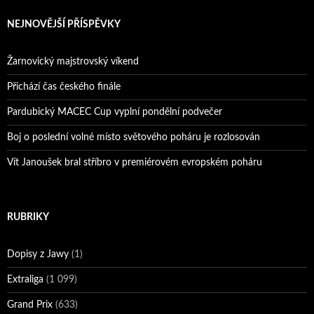
NEJNOVĚJŠÍ PŘÍSPĚVKY
Žarnovický majstrovský víkend
Přichází čas českého finále
Pardubický MACEC Cup vyplní pondělní podvečer
Boj o poslední volné místo světového poháru je rozlosován
Vít Janoušek bral stříbro v premiérovém evropském poháru
RUBRIKY
Dopisy z Jawy
(1)
Extraliga
(1 099)
Grand Prix
(633)