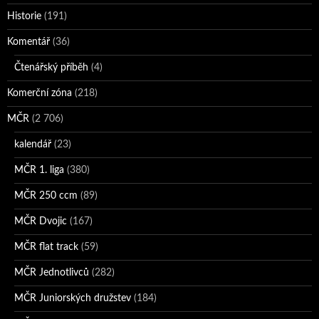
Historie
(191)
Komentář
(36)
Čtenářský příběh
(4)
Komerční zóna
(218)
MČR
(2 706)
kalendář
(23)
MČR 1. liga
(380)
MČR 250 ccm
(89)
MČR Dvojic
(167)
MČR flat track
(59)
MČR Jednotlivců
(282)
MČR Juniorských družstev
(184)