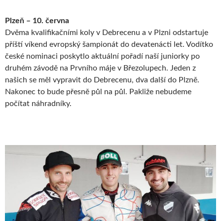
Plzeň – 10. června
Dvěma kvalifikačními koly v Debrecenu a v Plzni odstartuje
příští víkend evropský šampionát do devatenácti let. Vodítko
české nominaci poskytlo aktuální pořadí naší juniorky po
druhém závodě na Prvního máje v Březolupech. Jeden z
našich se měl vypravit do Debrecenu, dva další do Plzně.
Nakonec to bude přesně půl na půl. Pakliže nebudeme
počítat náhradníky.