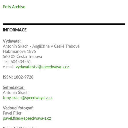
Polls Archive
INFORMACE
Vydavatel:
Antonín Škach - Angličtina v České Třebové
Habrmanova 1895
560 02 Česká Třebová
Tel.: 604534551
e-mail:
vydavatelstvi@speedwaya-z.cz
ISSN: 1802-9728
Šéfredaktor:
Antonín Škach
tony.skach@speedwaya-z.cz
Vedoucí fotograf:
Pavel Fišer
pavel.fiser@speedwaya-z.cz