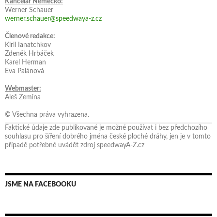
Kancelář Německo:
Werner Schauer
werner.schauer@speedwaya-z.cz
Členové redakce:
Kiril Ianatchkov
Zdeněk Hrbáček
Karel Herman
Eva Palánová
Webmaster:
Aleš Zemina
© Všechna práva vyhrazena.
Faktické údaje zde publikované je možné používat i bez předchozího
souhlasu pro šíření dobrého jména české ploché dráhy, jen je v tomto
případě potřebné uvádět zdroj speedwayA-Z.cz
JSME NA FACEBOOKU