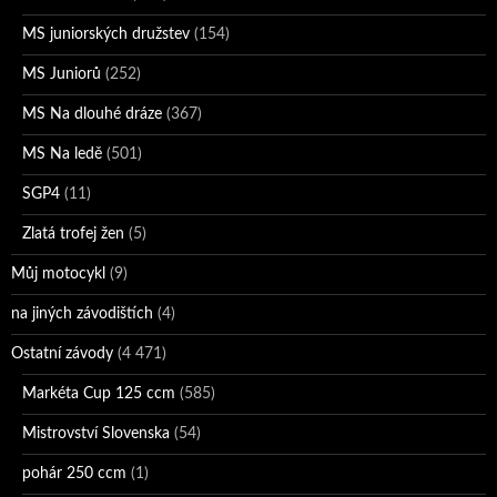
MS juniorských družstev
(154)
MS Juniorů
(252)
MS Na dlouhé dráze
(367)
MS Na ledě
(501)
SGP4
(11)
Zlatá trofej žen
(5)
Můj motocykl
(9)
na jiných závodištích
(4)
Ostatní závody
(4 471)
Markéta Cup 125 ccm
(585)
Mistrovství Slovenska
(54)
pohár 250 ccm
(1)