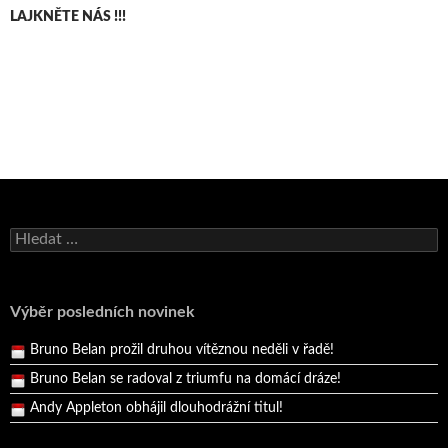
LAJKNĚTE NÁS !!!
Bruno Belan se radoval z triumfu na domácí dráze!
Vyhledávání
Andy Appleton obhájil dlouhodrážní titul!
Reprezentační dvojice brala český titul!
Pražský přebor neskrblil překvapeními!
Výběr posledních novinek
Bruno Belan prožil druhou vítěznou neděli v řadě!
Bruno Belan se radoval z triumfu na domácí dráze!
Andy Appleton obhájil dlouhodrážní titul!
Reprezentační dvojice brala český titul!