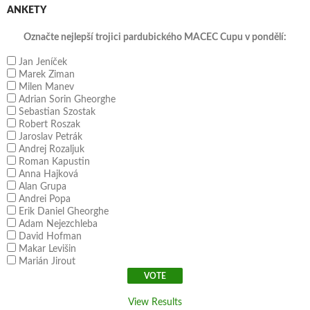
ANKETY
Označte nejlepší trojici pardubického MACEC Cupu v pondělí:
Jan Jeníček
Marek Ziman
Milen Manev
Adrian Sorin Gheorghe
Sebastian Szostak
Robert Roszak
Jaroslav Petrák
Andrej Rozaljuk
Roman Kapustin
Anna Hajková
Alan Grupa
Andrei Popa
Erik Daniel Gheorghe
Adam Nejezchleba
David Hofman
Makar Levišin
Marián Jirout
View Results